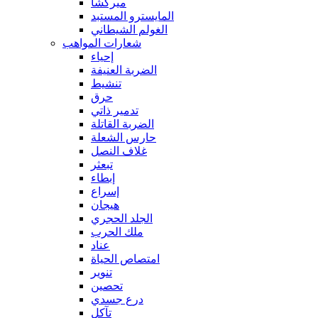
ميركشا
المايسترو المستبد
الغولم الشيطاني
شعارات المواهب
إحياء
الضربة العنيفة
تنشيط
حرق
تدمير ذاتي
الضربة القاتلة
حارس الشعلة
غلاف النصل
تبعثر
إبطاء
إسراع
هيجان
الجلد الحجري
ملك الحرب
عناد
امتصاص الحياة
تنوير
تحصين
درع جسدي
تآكل