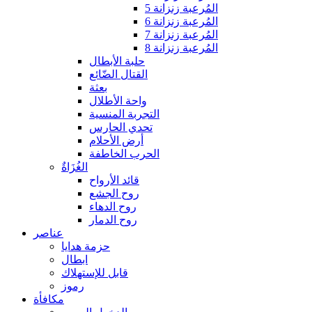
المُرعبة زنزانة 5
المُرعبة زنزانة 6
المُرعبة زنزانة 7
المُرعبة زنزانة 8
حلبة الأبطال
القتال الضّائع
بعثة
واحة الأطلال
التجربة المنسية
تحدي الحارس
أرض الأحلام
الحرب الخاطفة
الغُزَاةٌ
قائد الأرواح
روح الجشع
روح الدهاء
روح الدمار
عناصر
حزمة هدايا
ابطال
قابل للإستهلاك
رموز
مكافأة