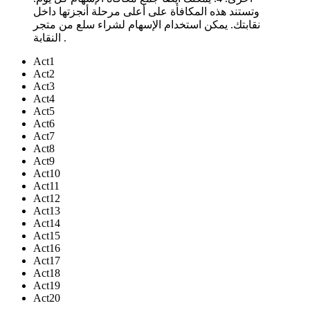
وتستند هذه المكافأة على أعلى مرحلة أنجزتها داخل
نقابتك. يمكن استخدام الإسهام لشراء سلع من متجر
النقابة .
Act1
Act2
Act3
Act4
Act5
Act6
Act7
Act8
Act9
Act10
Act11
Act12
Act13
Act14
Act15
Act16
Act17
Act18
Act19
Act20