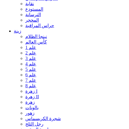
نقابة
المستودع
الترسانة
المحجر
حراس المراقبة
زينة
نينجا الظلام
كأس العالم
علم 1
علم 2
علم 3
علم 4
علم 5
علم 6
علم 7
علم 8
زهرة I
زهرة II
زهرة
بالونات
زهور
شجرة الكريسماس
رجل الثلج