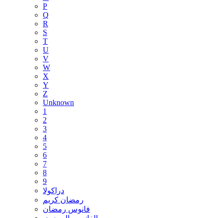
P
Q
R
S
T
U
V
W
X
Y
Z
Unknown
1
2
3
4
5
6
7
8
9
دراكولا
رمضان كريم
فانوس رمضان