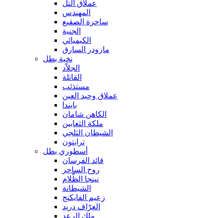
عملاق التل
المهندس
ساحرة الصقيع
الجنية
الكيميائي
مارودر السارق
نخبة بطل
الجلاّد
القاتلة
مستذئب
عملاق وحيد العين
بايندا
الكاهن شامان
ملكة الثعابين
الشيطان الثلجي
ترايتون
أسطوري بطل
قائد الفرسان
روح الساحر
نينجا الظّلام
الشيطانة
زعيم الفايكنج
العرّاف دريد
ملك الرعد