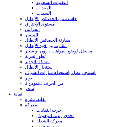
التقنيات السحرية
المعدات
السمات
حاسبة من الخصائص الأبطال
مستوى الإختراق
الحرَاس
المصير
مقارنة الخصائص الأبطال
مقارنة بين قوة الأبطال
ما بطل لوضع المواهب ، رون أو سحر.
تطور تجربة
الشكل الجديد
إستئجار الأبطال
استئجار بطل باستخدام شارات الشرف.
تنوير
نموذج 3D من الحرف
سحر
نقابة
نقابة. نشرة
معركة
حرب النقابات
تحدي زعيم الوحوش
معركة الشعلة
غزو الصحراء