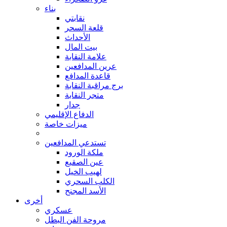
بناء
نقابتي
قلعة السحر
الأحداث
بيت المال
علامة النقابة
عرين المدافعين
قاعدة المدافع
برج مراقبة النقابة
متجر النقابة
جدار
الدفاع الإقليمي
ميزات خاصة
تستدعي المدافعين
ملكة الورود
عين الصقيع
لهيب الخيل
الكلب السحري
الأسد المجنح
أخرى
عسكري
مروحة الفن البطل