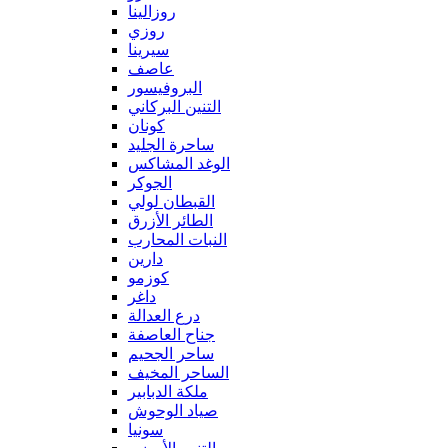
روزالينا
روزي
سيرينا
عاصف
البروفيسور
التنين البركاني
كونان
ساحرة الجليد
الوغد المشاكس
الجوكر
القبطان لولي
الطائر الأزرق
النبات المحارب
دارين
كوزمو
داغر
درع العدالة
جناح العاصفة
ساحر الجحيم
الساحر المخيف
ملكة الدبابير
صياد الوحوش
سونيا