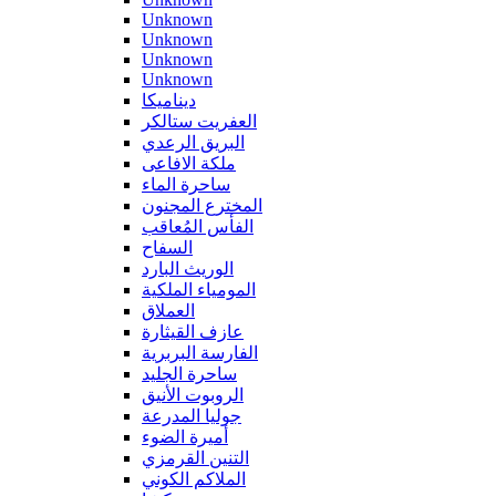
Unknown
Unknown
Unknown
Unknown
ديناميكا
العفريت ستالكر
البريق الرعدي
ملكة الافاعى
ساحرة الماء
المخترع المجنون
الفأس المُعاقب
السفاح
الوريث البارد
المومياء الملكية
العملاق
عازف القيثارة
الفارسة البربرية
ساحرة الجليد
الروبوت الأنيق
جوليا المدرعة
أميرة الضوء
التنين القرمزي
الملاكم الكوني