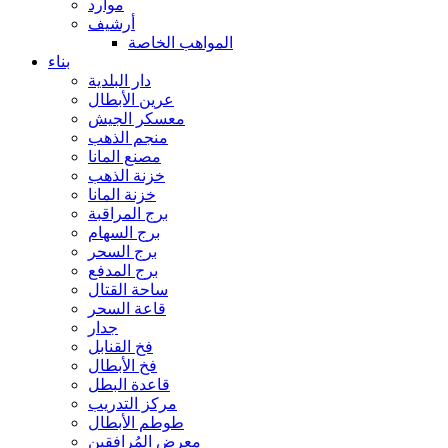
موارد
أرشيف
المواهب الخاصة
بناء
دار البلدية
عرين الأبطال
معسكر الجيش
منجم الذهب
مصنع المانا
خزنة الذهب
خزنة المانا
برج المراقبة
برج السهام
برج السحر
برج المدفع
ساحة القتال
قاعة السحر
جدار
فخ القنابل
فخ الأبطال
قاعدة البطل
مركز التدريب
طوطم الأبطال
معرض المُرافقين