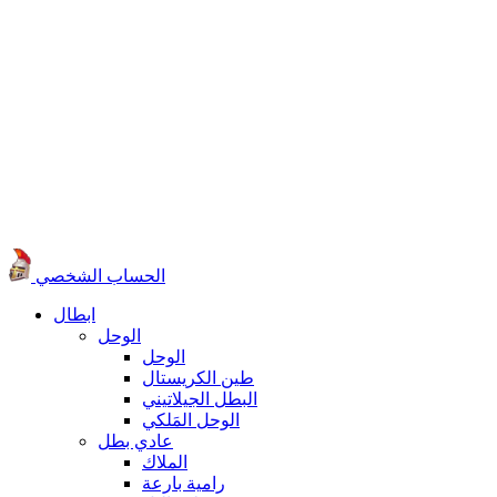
الحساب الشخصي
ابطال
الوحل
الوحل
طين الكريستال
البطل الجيلاتيني
الوحل المَلكي
عادي بطل
الملاك
رامية بارعة