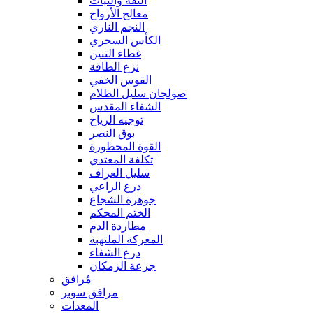
الثقة والثبات
معالج الأرواح
النجم الناري
الكأس السحري
غطاء التنين
نزع الطاقة
القوس الخفي
صولجان سليل الظلام
الشفاء المقدس
توجيه الرياح
بوق النصر
القوة المحظورة
تكلفة المعتدي
سليل العراف
درع الراعي
جوهرة الشجاع
الختم المحكم
مطاردة الدم
المعركة الملتهبة
درع الشفاء
جرعة الزمكان
مُرافق
مرافق سوبر
المعدات