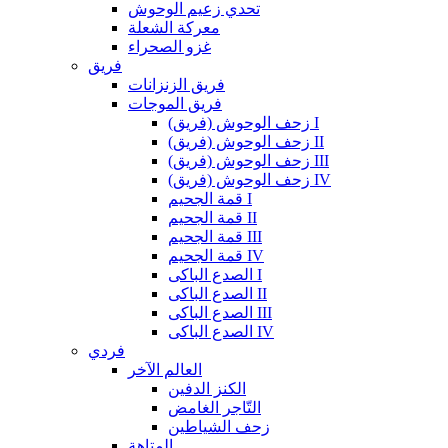
تحدي زعيم الوحوش
معركة الشعلة
غزو الصحراء
فريق
فريق الزنزانات
فريق الموجات
زحف الوحوش (فريق) I
زحف الوحوش (فريق) II
زحف الوحوش (فريق) III
زحف الوحوش (فريق) IV
قمة الجحيم I
قمة الجحيم II
قمة الجحيم III
قمة الجحيم IV
الصدع الباكى I
الصدع الباكى II
الصدع الباكى III
الصدع الباكى IV
فردي
العالم الآخر
الكنز الدفين
التّاجر الغامض
زحف الشياطين
المتاهة