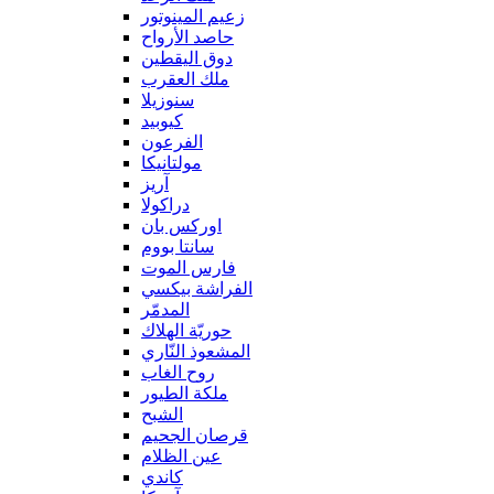
زعيم المينوتور
حاصد الأرواح
دوق اليقطين
ملك العقرب
سنوزيلا
كيوبيد
الفرعون
مولتانيكا
آريز
دراكولا
اوركس بان
سانتا بووم
فارس الموت
الفراشة بيكسي
المدمّر
حوريّة الهلاك
المشعوذ النّاري
روح الغاب
ملكة الطيور
الشبح
قرصان الجحيم
عين الظلام
كاندي