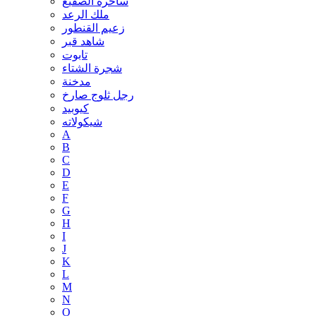
ساحرة الصقيع
ملك الرعد
زعيم القنطور
شاهد قبر
تابوت
شجرة الشتاء
مدخنة
رجل ثلوج صارخ
كيوبيد
شيكولاته
A
B
C
D
E
F
G
H
I
J
K
L
M
N
O