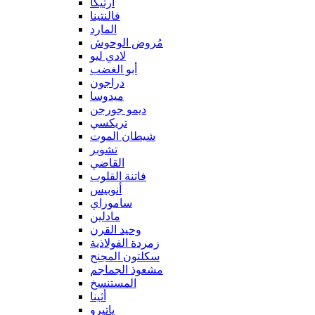
آرتيكا
فالنتينا
المارد
مُروض الوحوش
لادي ليو
أبو الغضب
دراجون
ميدوسا
ديمو جورجن
تريكسي
شيطان الموت
تشوبر
القاضي
فاتنة القلوب
أنوبيس
ساموراي
مادلين
وحيد القرن
زمردة الفولاذية
سكلتون المجنح
مشعوذ الجماجم
المستنسخ
أثينا
ياتيرو