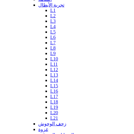
تجربة الأبطال
L1
L2
L3
L4
L5
L6
L7
L8
L9
L10
L11
L12
L13
L14
L15
L16
L17
L18
L19
L20
L21
زحف الوحوش
غزوة