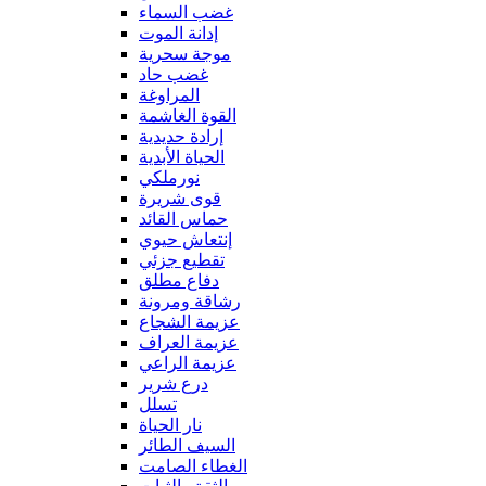
غضب السماء
إدانة الموت
موجة سحرية
غضب حاد
المراوغة
القوة الغاشمة
إرادة حديدية
الحياة الأبدية
نورملكي
قوى شريرة
حماس القائد
إنتعاش حيوي
تقطيع جزئي
دفاع مطلق
رشاقة ومرونة
عزيمة الشجاع
عزيمة العراف
عزيمة الراعي
درع شرير
تسلل
نار الحياة
السيف الطائر
الغطاء الصامت