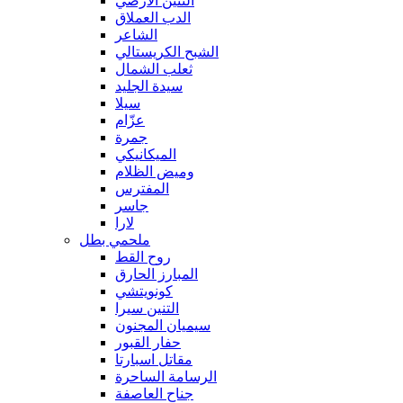
التنين الأرضي
الدب العملاق
الشاعر
الشبح الكريستالي
ثعلب الشمال
سيدة الجليد
سيلا
عزّام
جمرة
الميكانيكي
وميض الظلام
المفترس
جاسر
لارا
ملحمي بطل
روح القط
المبارز الحارق
كونويتشي
التنين سيرا
سيميان المجنون
حفار القبور
مقاتل اسبارتا
الرسامة الساحرة
جناح العاصفة