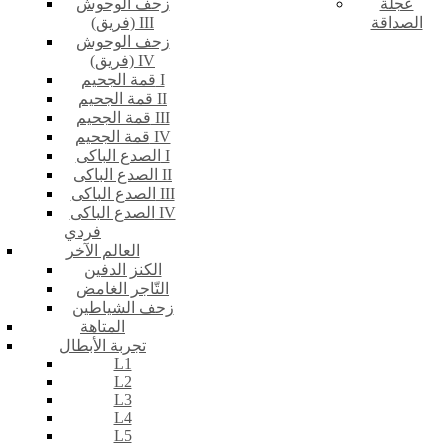
عجلة
زحف الوحوش
الصداقة
(فريق) III
زحف الوحوش
(فريق) IV
قمة الجحيم I
قمة الجحيم II
قمة الجحيم III
قمة الجحيم IV
الصدع الباكى I
الصدع الباكى II
الصدع الباكى III
الصدع الباكى IV
فردي
العالم الآخر
الكنز الدفين
التّاجر الغامض
زحف الشياطين
المتاهة
تجربة الأبطال
L1
L2
L3
L4
L5