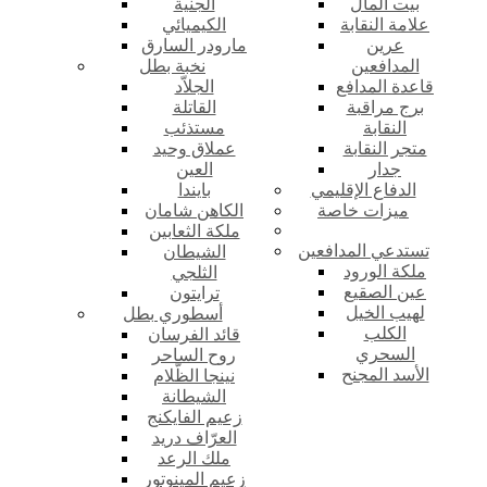
بيت المال
الجنية
علامة النقابة
الكيميائي
عرين
مارودر السارق
المدافعين
نخبة بطل
قاعدة المدافع
الجلاّد
برج مراقبة
القاتلة
النقابة
مستذئب
متجر النقابة
عملاق وحيد
جدار
العين
الدفاع الإقليمي
بايندا
ميزات خاصة
الكاهن شامان
ملكة الثعابين
تستدعي المدافعين
الشيطان
ملكة الورود
الثلجي
عين الصقيع
ترايتون
لهيب الخيل
أسطوري بطل
الكلب
قائد الفرسان
السحري
روح الساحر
الأسد المجنح
نينجا الظّلام
الشيطانة
زعيم الفايكنج
العرّاف دريد
ملك الرعد
زعيم المينوتور