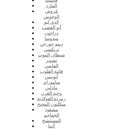
فالنتينا
المارد
مُروض
الوحوش
لادي ليو
أبو الغضب
دراجون
ميدوسا
ديمو جورجن
تريكسي
شيطان الموت
تشوبر
القاضي
فاتنة القلوب
أنوبيس
ساموراي
مادلين
وحيد القرن
زمردة الفولاذية
سكلتون المجنح
مشعوذ
الجماجم
المستنسخ
أثينا