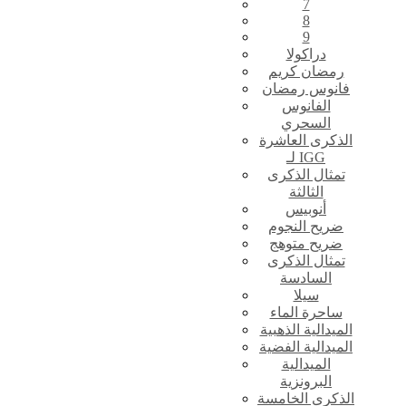
7
8
9
دراكولا
رمضان كريم
فانوس رمضان
الفانوس
السحري
الذكرى العاشرة
لـ IGG
تمثال الذكرى
الثالثة
أنوبيس
ضريح النجوم
ضريح متوهج
تمثال الذكرى
السادسة
سيلا
ساحرة الماء
الميدالية الذهبية
الميدالية الفضية
الميدالية
البرونزية
الذكرى الخامسة