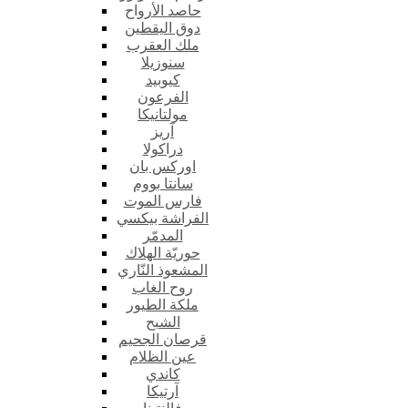
حاصد الأرواح
دوق اليقطين
ملك العقرب
سنوزيلا
كيوبيد
الفرعون
مولتانيكا
آريز
دراكولا
اوركس بان
سانتا بووم
فارس الموت
الفراشة بيكسي
المدمّر
حوريّة الهلاك
المشعوذ النّاري
روح الغاب
ملكة الطيور
الشبح
قرصان الجحيم
عين الظلام
كاندي
آرتيكا