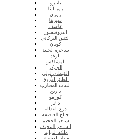
ياتيرو
روزالينا
روزي
سيرينا
عاصف
البروفيسور
التنين البركاني
كونان
ساحرة الجليد
الوغد
المشاكس
الجوكر
القبطان لولي
الطائر الأزرق
النبات المحارب
دارين
كوزمو
داغر
درع العدالة
جناح العاصفة
ساحر الجحيم
الساحر المخيف
ملكة الدبابير
صياد الوحوش