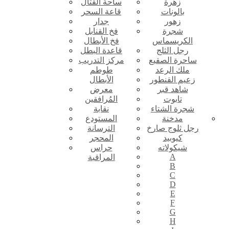
زهرة
ساحة القتال
بالونات
قاعة السحر
زهور
جدار
شجرة
فخ القنابل
الكريسماس
فخ الأبطال
رجل الثلج
قاعدة البطل
ساحرة الصقيع
مركز التدريب
ملك الرعد
طوطم
زعيم القنطور
الأبطال
شاهد قبر
معرض
تابوت
المُرافقين
شجرة الشتاء
نقابة
مدخنة
المستودع
رجل ثلوج صارخ
الترسانة
كيوبيد
المحجر
شيكولاته
حراس
A
المراقبة
B
C
D
E
F
G
H