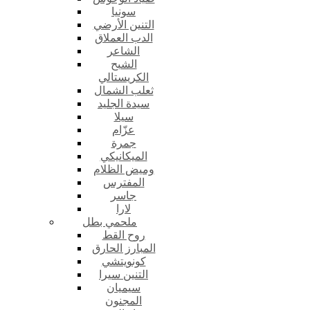
سونيا
التنين الأرضي
الدب العملاق
الشاعر
الشبح
الكريستالي
ثعلب الشمال
سيدة الجليد
سيلا
عزّام
جمرة
الميكانيكي
وميض الظلام
المفترس
جاسر
لارا
ملحمي بطل
روح القط
المبارز الحارق
كونويتشي
التنين سيرا
سيميان
المجنون