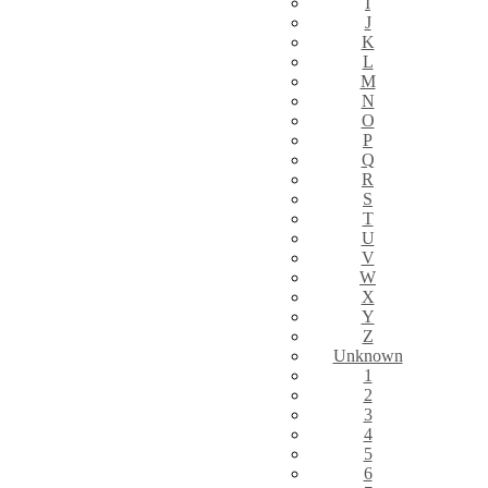
I
J
K
L
M
N
O
P
Q
R
S
T
U
V
W
X
Y
Z
Unknown
1
2
3
4
5
6