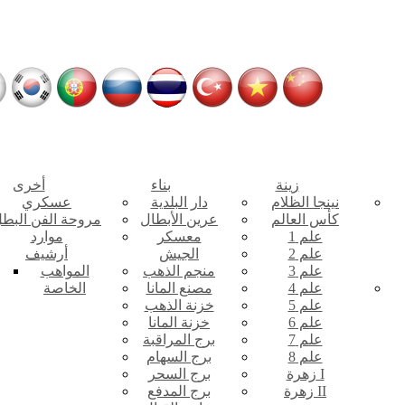
زينة
بناء
أخرى
نينجا الظلام
دار البلدية
عسكري
كأس العالم
عرين الأبطال
مروحة الفن البط
علم 1
معسكر
موارد
علم 2
الجيش
أرشيف
علم 3
منجم الذهب
المواهب
علم 4
مصنع المانا
الخاصة
علم 5
خزنة الذهب
علم 6
خزنة المانا
علم 7
برج المراقبة
علم 8
برج السهام
زهرة I
برج السحر
زهرة II
برج المدفع