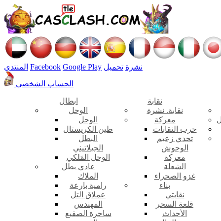
نشرة
تحميل
Google Play
Facebook
المنتدى
الحساب الشخصي
نقابة
ابطال
نقابة. نشرة
الوحل
ل
معركة
الوحل
حرب النقابات
طين الكريستال
تحدي زعيم
البطل
الوحوش
الجيلاتيني
معركة
الوحل المَلكي
الشعلة
عادي بطل
غزو الصحراء
الملاك
بناء
رامية بارعة
نقابتي
عملاق التل
قلعة السحر
المهندس
الأحداث
ساحرة الصقيع