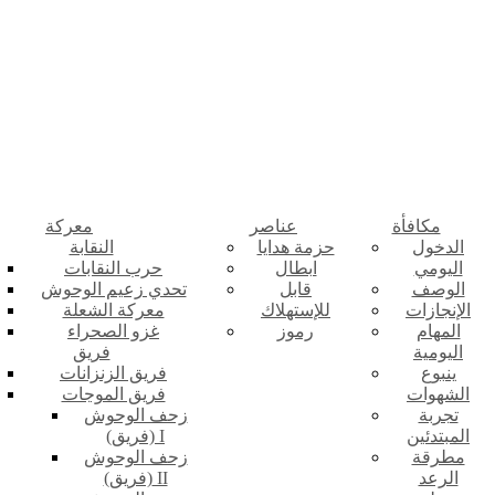
مكافأة
عناصر
معركة
الدخول
حزمة هدايا
النقابة
اليومي
ابطال
حرب النقابات
الوصف
قابل
تحدي زعيم الوحوش
الإنجازات
للإستهلاك
معركة الشعلة
المهام
رموز
غزو الصحراء
اليومية
فريق
ينبوع
فريق الزنزانات
الشهوات
فريق الموجات
تجربة
زحف الوحوش
المبتدئين
(فريق) I
مطرقة
زحف الوحوش
الرعد
(فريق) II