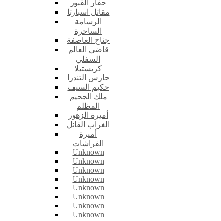
حفار القبور
مقاتل اسبارتا
الرسامة
الساحرة
جناح العاصفة
قاضي العالم
السفلي
كريستيلا
حارس التندرا
حكيم السيف
ملك الجحيم
المظلم
أميرة الزهور
الغراب القاتل
أميرة
الفراشات
Unknown
Unknown
Unknown
Unknown
Unknown
Unknown
Unknown
Unknown