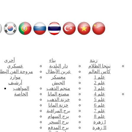
زينة
بناء
أخرى
نينجا الظلام
دار البلدية
عسكري
كأس العالم
عرين الأبطال
مروحة الفن البط
علم 1
معسكر
موارد
علم 2
الجيش
أرشيف
علم 3
منجم الذهب
المواهب
علم 4
مصنع المانا
الخاصة
علم 5
خزنة الذهب
علم 6
خزنة المانا
علم 7
برج المراقبة
علم 8
برج السهام
زهرة I
برج السحر
زهرة II
برج المدفع