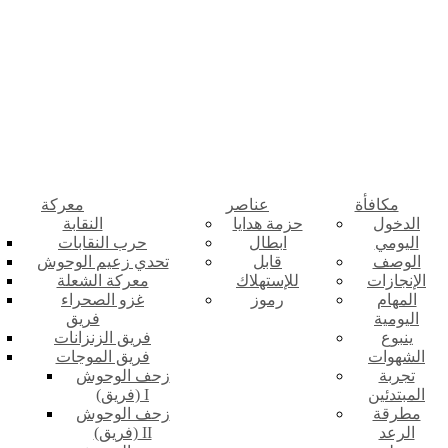
مكافأة
عناصر
معركة
الدخول
حزمة هدايا
النقابة
اليومي
ابطال
حرب النقابات
الوصف
قابل
تحدي زعيم الوحوش
الإنجازات
للإستهلاك
معركة الشعلة
المهام
رموز
غزو الصحراء
اليومية
فريق
ينبوع
فريق الزنزانات
الشهوات
فريق الموجات
تجربة
زحف الوحوش
المبتدئين
(فريق) I
مطرقة
زحف الوحوش
الرعد
(فريق) II