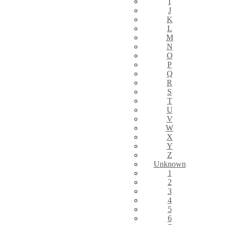
I
J
K
L
M
N
O
P
Q
R
S
T
U
V
W
X
Y
Z
Unknown
1
2
3
4
5
6