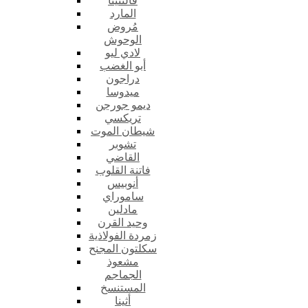
فالنتينا
المارد
مُروض
الوحوش
لادي ليو
أبو الغضب
دراجون
ميدوسا
ديمو جورجن
تريكسي
شيطان الموت
تشوبر
القاضي
فاتنة القلوب
أنوبيس
ساموراي
مادلين
وحيد القرن
زمردة الفولاذية
سكلتون المجنح
مشعوذ
الجماجم
المستنسخ
أثينا