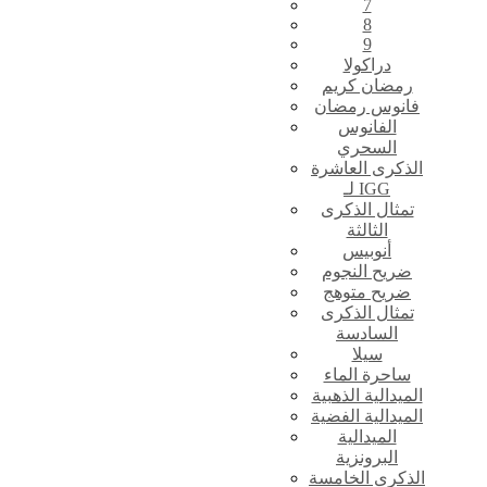
7
8
9
دراكولا
رمضان كريم
فانوس رمضان
الفانوس
السحري
الذكرى العاشرة
لـ IGG
تمثال الذكرى
الثالثة
أنوبيس
ضريح النجوم
ضريح متوهج
تمثال الذكرى
السادسة
سيلا
ساحرة الماء
الميدالية الذهبية
الميدالية الفضية
الميدالية
البرونزية
الذكرى الخامسة