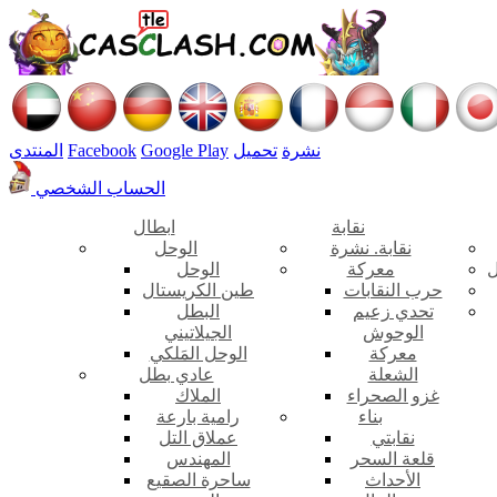
نشرة
تحميل
Google Play
Facebook
المنتدى
الحساب الشخصي
نقابة
ابطال
نقابة. نشرة
الوحل
ل
معركة
الوحل
حرب النقابات
طين الكريستال
تحدي زعيم
البطل
الوحوش
الجيلاتيني
معركة
الوحل المَلكي
الشعلة
عادي بطل
غزو الصحراء
الملاك
بناء
رامية بارعة
نقابتي
عملاق التل
قلعة السحر
المهندس
الأحداث
ساحرة الصقيع