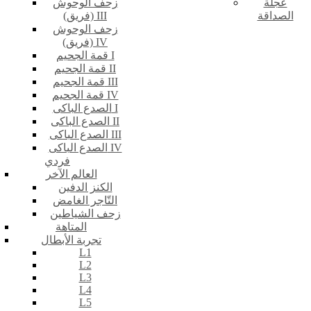
عجلة
زحف الوحوش
الصداقة
(فريق) III
زحف الوحوش
(فريق) IV
قمة الجحيم I
قمة الجحيم II
قمة الجحيم III
قمة الجحيم IV
الصدع الباكى I
الصدع الباكى II
الصدع الباكى III
الصدع الباكى IV
فردي
العالم الآخر
الكنز الدفين
التّاجر الغامض
زحف الشياطين
المتاهة
تجربة الأبطال
L1
L2
L3
L4
L5