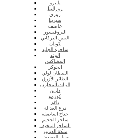
ياتيرو
روزالينا
روزي
سيرينا
عاصف
البروفيسور
التنين البركاني
كونان
ساحرة الجليد
الوغد
المشاكس
الجوكر
القبطان لولي
الطائر الأزرق
النبات المحارب
دارين
كوزمو
داغر
درع العدالة
جناح العاصفة
ساحر الجحيم
الساحر المخيف
ملكة الدبابير
صياد الوحوش