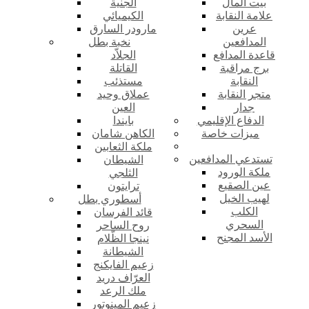
بيت المال
الجنية
علامة النقابة
الكيميائي
عرين
مارودر السارق
المدافعين
نخبة بطل
قاعدة المدافع
الجلاّد
برج مراقبة
القاتلة
النقابة
مستذئب
متجر النقابة
عملاق وحيد
جدار
العين
الدفاع الإقليمي
بايندا
ميزات خاصة
الكاهن شامان
ملكة الثعابين
تستدعي المدافعين
الشيطان
ملكة الورود
الثلجي
عين الصقيع
ترايتون
لهيب الخيل
أسطوري بطل
الكلب
قائد الفرسان
السحري
روح الساحر
الأسد المجنح
نينجا الظّلام
الشيطانة
زعيم الفايكنج
العرّاف دريد
ملك الرعد
زعيم المينوتور