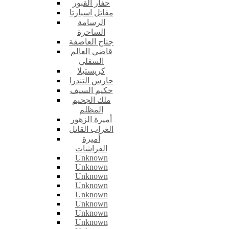
حفار القبور
مقاتل اسبارتا
الرسامة
الساحرة
جناح العاصفة
قاضي العالم
السفلي
كريستيلا
حارس التندرا
حكيم السيف
ملك الجحيم
المظلم
أميرة الزهور
الغراب القاتل
أميرة
الفراشات
Unknown
Unknown
Unknown
Unknown
Unknown
Unknown
Unknown
Unknown