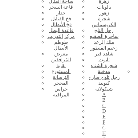
زهرة
ساحة القتال
بالونات
قاعة السحر
زهور
جدار
شجرة
فخ القنابل
الكريسماس
فخ الأبطال
رجل الثلج
قاعدة البطل
ساحرة الصقيع
مركز التدريب
ملك الرعد
طوطم
زعيم القنطور
الأبطال
شاهد قبر
معرض
تابوت
المُرافقين
شجرة الشتاء
نقابة
مدخنة
المستودع
رجل ثلوج صارخ
الترسانة
كيوبيد
المحجر
شيكولاته
حراس
A
المراقبة
B
C
D
E
F
G
H