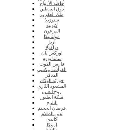
حاصد الأرواح
دوق اليقطين
ملك العقرب
سنوزيلا
كيوبيد
الفرعون
مولتانيكا
آريز
دراكولا
اوركس بان
سانتا بووم
فارس الموت
الفراشة بيكسي
المدمّر
حوريّة الهلاك
المشعوذ النّاري
روح الغاب
ملكة الطيور
الشبح
قرصان الجحيم
عين الظلام
كاندي
آرتيكا