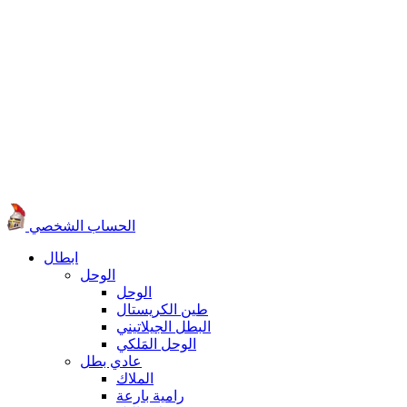
الحساب الشخصي
ابطال
الوحل
الوحل
طين الكريستال
البطل الجيلاتيني
الوحل المَلكي
عادي بطل
الملاك
رامية بارعة