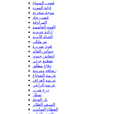
غضب السماء
إدانة الموت
موجة سحرية
غضب حاد
المراوغة
القوة الغاشمة
إرادة حديدية
الحياة الأبدية
نورملكي
قوى شريرة
حماس القائد
إنتعاش حيوي
تقطيع جزئي
دفاع مطلق
رشاقة ومرونة
عزيمة الشجاع
عزيمة العراف
عزيمة الراعي
درع شرير
تسلل
نار الحياة
السيف الطائر
الغطاء الصامت