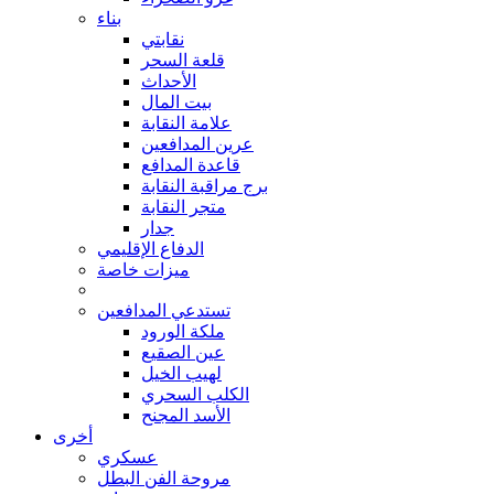
بناء
نقابتي
قلعة السحر
الأحداث
بيت المال
علامة النقابة
عرين المدافعين
قاعدة المدافع
برج مراقبة النقابة
متجر النقابة
جدار
الدفاع الإقليمي
ميزات خاصة
تستدعي المدافعين
ملكة الورود
عين الصقيع
لهيب الخيل
الكلب السحري
الأسد المجنح
أخرى
عسكري
مروحة الفن البطل