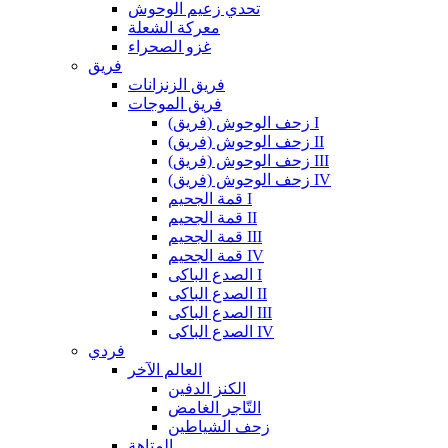
تحدي زعيم الوحوش
معركة الشعلة
غزو الصحراء
فريق
فريق الزنزانات
فريق الموجات
زحف الوحوش (فريق) I
زحف الوحوش (فريق) II
زحف الوحوش (فريق) III
زحف الوحوش (فريق) IV
قمة الجحيم I
قمة الجحيم II
قمة الجحيم III
قمة الجحيم IV
الصدع الباكى I
الصدع الباكى II
الصدع الباكى III
الصدع الباكى IV
فردي
العالم الآخر
الكنز الدفين
التّاجر الغامض
زحف الشياطين
المتاهة