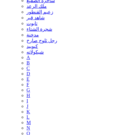
ساحرة الصقيع
ملك الرعد
زعيم القنطور
شاهد قبر
تابوت
شجرة الشتاء
مدخنة
رجل ثلوج صارخ
كيوبيد
شيكولاته
A
B
C
D
E
F
G
H
I
J
K
L
M
N
O