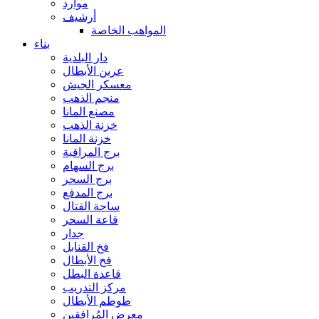
موارد
أرشيف
المواهب الخاصة
بناء
دار البلدية
عرين الأبطال
معسكر الجيش
منجم الذهب
مصنع المانا
خزنة الذهب
خزنة المانا
برج المراقبة
برج السهام
برج السحر
برج المدفع
ساحة القتال
قاعة السحر
جدار
فخ القنابل
فخ الأبطال
قاعدة البطل
مركز التدريب
طوطم الأبطال
معرض المُرافقين