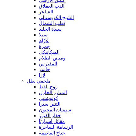
التنين الأرضي
الدب العملاق
الشاعر
الشبح الكريستالي
ثعلب الشمال
سيدة الجليد
سيلا
عزّام
جمرة
الميكانيكي
وميض الظلام
المفترس
جاسر
لارا
ملحمي بطل
روح القط
المبارز الحارق
كونويتشي
التنين سيرا
سيميان المجنون
حفار القبور
مقاتل اسبارتا
الرسامة الساحرة
جناح العاصفة