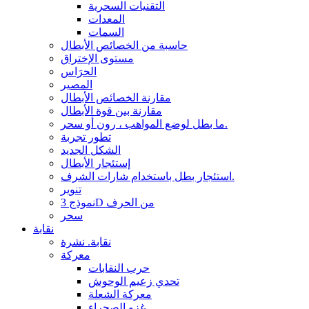
التقنيات السحرية
المعدات
السمات
حاسبة من الخصائص الأبطال
مستوى الإختراق
الحرَاس
المصير
مقارنة الخصائص الأبطال
مقارنة بين قوة الأبطال
ما بطل لوضع المواهب ، رون أو سحر.
تطور تجربة
الشكل الجديد
إستئجار الأبطال
استئجار بطل باستخدام شارات الشرف.
تنوير
نموذج 3D من الحرف
سحر
نقابة
نقابة. نشرة
معركة
حرب النقابات
تحدي زعيم الوحوش
معركة الشعلة
غزو الصحراء