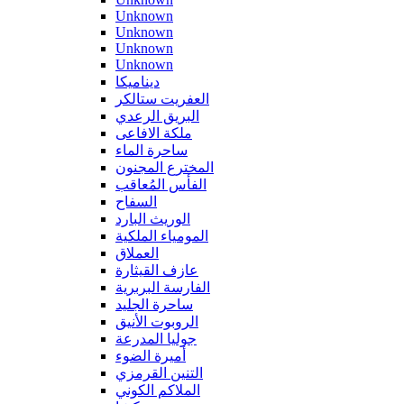
Unknown
Unknown
Unknown
Unknown
ديناميكا
العفريت ستالكر
البريق الرعدي
ملكة الافاعى
ساحرة الماء
المخترع المجنون
الفأس المُعاقب
السفاح
الوريث البارد
المومياء الملكية
العملاق
عازف القيثارة
الفارسة البربرية
ساحرة الجليد
الروبوت الأنيق
جوليا المدرعة
أميرة الضوء
التنين القرمزي
الملاكم الكوني