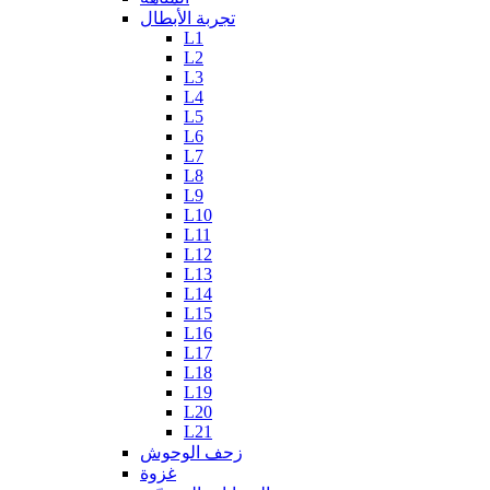
تجربة الأبطال
L1
L2
L3
L4
L5
L6
L7
L8
L9
L10
L11
L12
L13
L14
L15
L16
L17
L18
L19
L20
L21
زحف الوحوش
غزوة