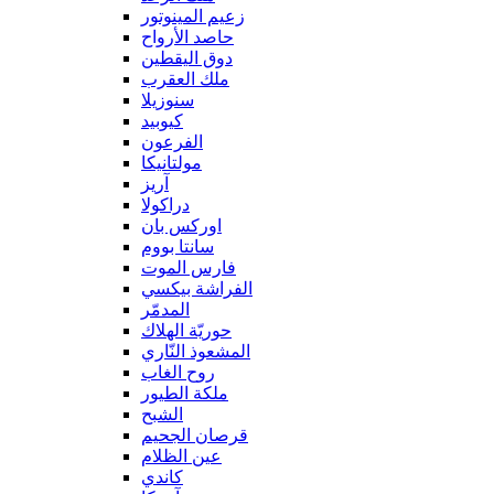
زعيم المينوتور
حاصد الأرواح
دوق اليقطين
ملك العقرب
سنوزيلا
كيوبيد
الفرعون
مولتانيكا
آريز
دراكولا
اوركس بان
سانتا بووم
فارس الموت
الفراشة بيكسي
المدمّر
حوريّة الهلاك
المشعوذ النّاري
روح الغاب
ملكة الطيور
الشبح
قرصان الجحيم
عين الظلام
كاندي