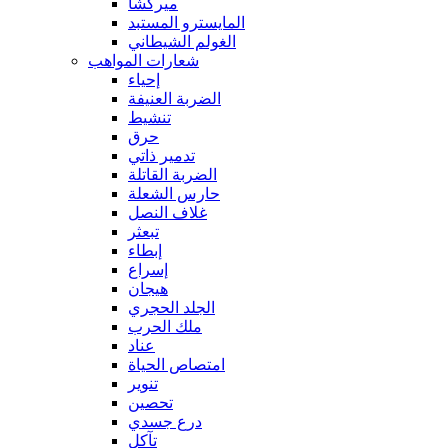
ميركشا
المايسترو المستبد
الغولم الشيطاني
شعارات المواهب
إحياء
الضربة العنيفة
تنشيط
حرق
تدمير ذاتي
الضربة القاتلة
حارس الشعلة
غلاف النصل
تبعثر
إبطاء
إسراع
هيجان
الجلد الحجري
ملك الحرب
عناد
امتصاص الحياة
تنوير
تحصين
درع جسدي
تآكل