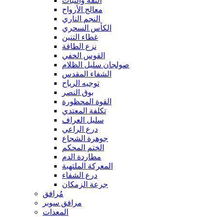
الثقة والثبات
معالج الأرواح
النجم الناري
الكأس السحري
غطاء التنين
نزع الطاقة
القوس الخفي
صولجان سليل الظلام
الشفاء المقدس
توجيه الرياح
بوق النصر
القوة المحظورة
تكلفة المعتدي
سليل العراف
درع الراعي
جوهرة الشجاع
الختم المحكم
مطاردة الدم
المعركة الملتهبة
درع الشفاء
جرعة الزمكان
مُرافق
مرافق سوبر
المعدات