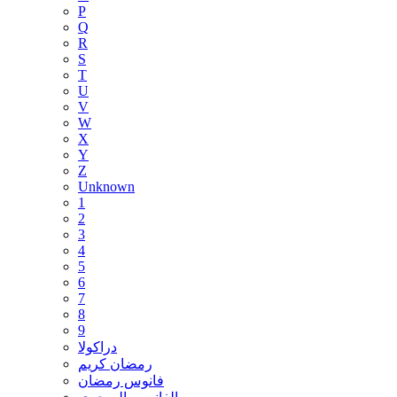
P
Q
R
S
T
U
V
W
X
Y
Z
Unknown
1
2
3
4
5
6
7
8
9
دراكولا
رمضان كريم
فانوس رمضان