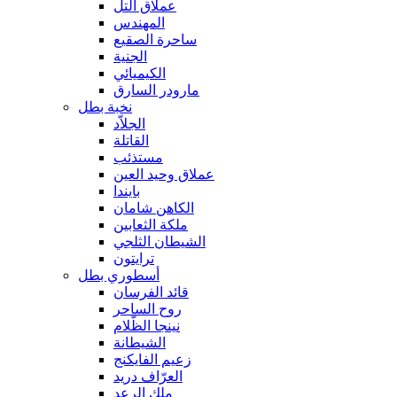
عملاق التل
المهندس
ساحرة الصقيع
الجنية
الكيميائي
مارودر السارق
نخبة بطل
الجلاّد
القاتلة
مستذئب
عملاق وحيد العين
بايندا
الكاهن شامان
ملكة الثعابين
الشيطان الثلجي
ترايتون
أسطوري بطل
قائد الفرسان
روح الساحر
نينجا الظّلام
الشيطانة
زعيم الفايكنج
العرّاف دريد
ملك الرعد