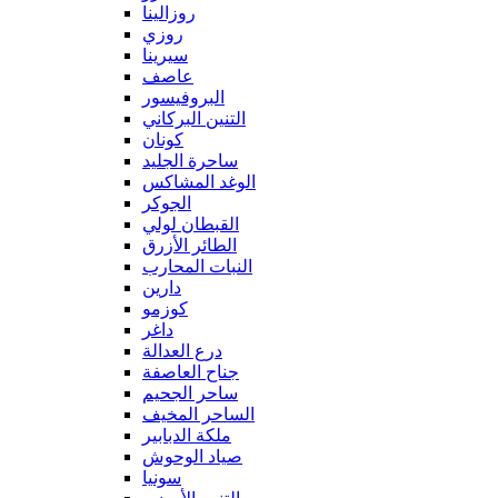
روزالينا
روزي
سيرينا
عاصف
البروفيسور
التنين البركاني
كونان
ساحرة الجليد
الوغد المشاكس
الجوكر
القبطان لولي
الطائر الأزرق
النبات المحارب
دارين
كوزمو
داغر
درع العدالة
جناح العاصفة
ساحر الجحيم
الساحر المخيف
ملكة الدبابير
صياد الوحوش
سونيا