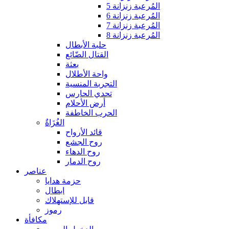
المُرعبة زنزانة 5
المُرعبة زنزانة 6
المُرعبة زنزانة 7
المُرعبة زنزانة 8
حلبة الأبطال
القتال الضّائع
بعثة
واحة الأطلال
التجربة المنسية
تحدي الحارس
أرض الأحلام
الحرب الخاطفة
الغُزَاةٌ
قائد الأرواح
روح الجشع
روح الدهاء
روح الدمار
عناصر
حزمة هدايا
ابطال
قابل للإستهلاك
رموز
مكافأة