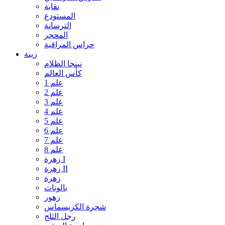
نقابة
المستودع
الترسانة
المحجر
حراس المراقبة
زينة
نينجا الظلام
كأس العالم
علم 1
علم 2
علم 3
علم 4
علم 5
علم 6
علم 7
علم 8
زهرة I
زهرة II
زهرة
بالونات
زهور
شجرة الكريسماس
رجل الثلج