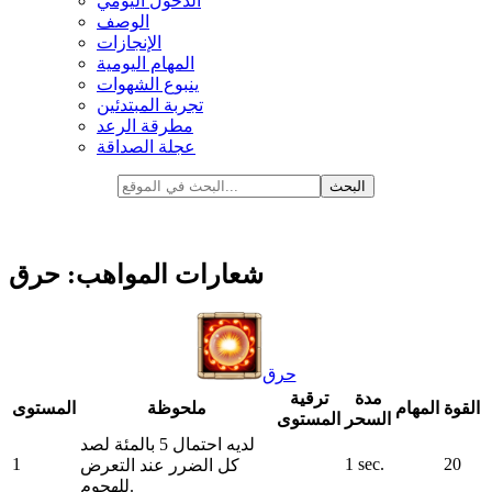
الدخول اليومي
الوصف
الإنجازات
المهام اليومية
ينبوع الشهوات
تجربة المبتدئين
مطرقة الرعد
عجلة الصداقة
شعارات المواهب: حرق
حرق
مدة
ترقية
القوة
المهام
ملحوظة
المستوى
السحر
المستوى
لديه احتمال 5 بالمئة لصد
1
1 sec.
20
كل الضرر عند التعرض
للهجوم.