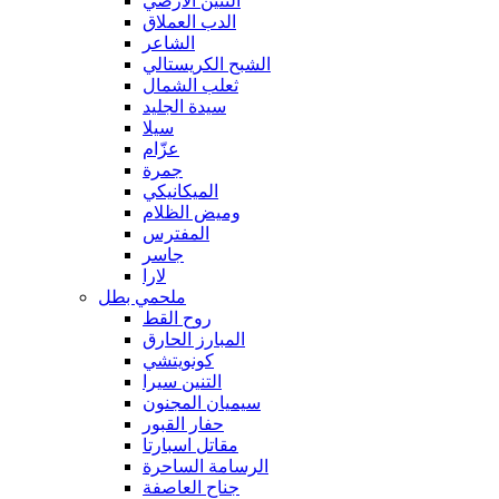
التنين الأرضي
الدب العملاق
الشاعر
الشبح الكريستالي
ثعلب الشمال
سيدة الجليد
سيلا
عزّام
جمرة
الميكانيكي
وميض الظلام
المفترس
جاسر
لارا
ملحمي بطل
روح القط
المبارز الحارق
كونويتشي
التنين سيرا
سيميان المجنون
حفار القبور
مقاتل اسبارتا
الرسامة الساحرة
جناح العاصفة