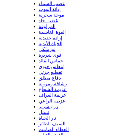
غضب السماء
إدانة الموت
موجة سحرية
غضب حاد
المراوغة
القوة الغاشمة
إرادة حديدية
الحياة الأبدية
نورملكي
قوى شريرة
حماس القائد
إنتعاش حيوي
تقطيع جزئي
دفاع مطلق
رشاقة ومرونة
عزيمة الشجاع
عزيمة العراف
عزيمة الراعي
درع شرير
تسلل
نار الحياة
السيف الطائر
الغطاء الصامت