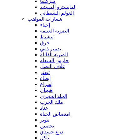
ميركشا
المايسترو المستبد
الغولم الشيطاني
شعارات المواهب
إحياء
الضربة العنيفة
تنشيط
حرق
تدمير ذاتي
الضربة القاتلة
حارس الشعلة
غلاف النصل
تبعثر
إبطاء
إسراع
هيجان
الجلد الحجري
ملك الحرب
عناد
امتصاص الحياة
تنوير
تحصين
درع جسدي
تآكل