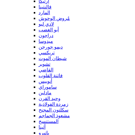
آرتيكا
فالنتينا
المارد
مُروض الوحوش
لادي ليو
أبو الغضب
دراجون
ميدوسا
ديمو جورجن
تريكسي
شيطان الموت
تشوبر
القاضي
فاتنة القلوب
أنوبيس
ساموراي
مادلين
وحيد القرن
زمردة الفولاذية
سكلتون المجنح
مشعوذ الجماجم
المستنسخ
أثينا
ياتيرو