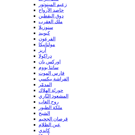
زعيم المينوتور
حاصد الأرواح
دوق اليقطين
ملك العقرب
سنوزيلا
كيوبيد
الفرعون
مولتانيكا
آريز
دراكولا
اوركس بان
سانتا بووم
فارس الموت
الفراشة بيكسي
المدمّر
حوريّة الهلاك
المشعوذ النّاري
روح الغاب
ملكة الطيور
الشبح
قرصان الجحيم
عين الظلام
كاندي