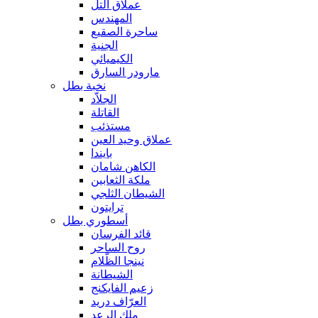
عملاق التل
المهندس
ساحرة الصقيع
الجنية
الكيميائي
مارودر السارق
نخبة بطل
الجلاّد
القاتلة
مستذئب
عملاق وحيد العين
بايندا
الكاهن شامان
ملكة الثعابين
الشيطان الثلجي
ترايتون
أسطوري بطل
قائد الفرسان
روح الساحر
نينجا الظّلام
الشيطانة
زعيم الفايكنج
العرّاف دريد
ملك الرعد