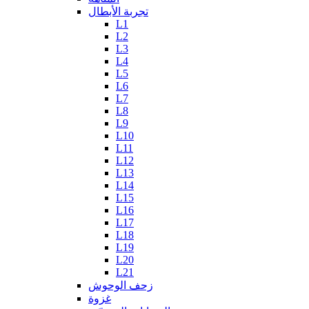
تجربة الأبطال
L1
L2
L3
L4
L5
L6
L7
L8
L9
L10
L11
L12
L13
L14
L15
L16
L17
L18
L19
L20
L21
زحف الوحوش
غزوة