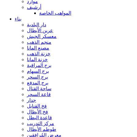
موارد
أرشيف
المواهب الخاصة
بناء
دار البلدية
عرين الأبطال
معسكر الجيش
منجم الذهب
مصنع المانا
خزنة الذهب
خزنة المانا
برج المراقبة
برج السهام
برج السحر
برج المدفع
ساحة القتال
قاعة السحر
جدار
فخ القنابل
فخ الأبطال
قاعدة البطل
مركز التدريب
طوطم الأبطال
معرض المُرافقين