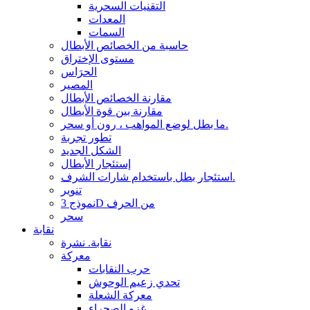
التقنيات السحرية
المعدات
السمات
حاسبة من الخصائص الأبطال
مستوى الإختراق
الحرَاس
المصير
مقارنة الخصائص الأبطال
مقارنة بين قوة الأبطال
ما بطل لوضع المواهب ، رون أو سحر.
تطور تجربة
الشكل الجديد
إستئجار الأبطال
استئجار بطل باستخدام شارات الشرف.
تنوير
نموذج 3D من الحرف
سحر
نقابة
نقابة. نشرة
معركة
حرب النقابات
تحدي زعيم الوحوش
معركة الشعلة
غزو الصحراء