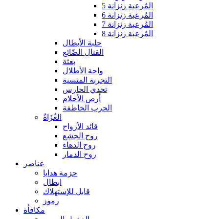
المُرعبة زنزانة 5
المُرعبة زنزانة 6
المُرعبة زنزانة 7
المُرعبة زنزانة 8
حلبة الأبطال
القتال الضّائع
بعثة
واحة الأطلال
التجربة المنسية
تحدي الحارس
أرض الأحلام
الحرب الخاطفة
الغُزَاةٌ
قائد الأرواح
روح الجشع
روح الدهاء
روح الدمار
عناصر
حزمة هدايا
ابطال
قابل للإستهلاك
رموز
مكافأة