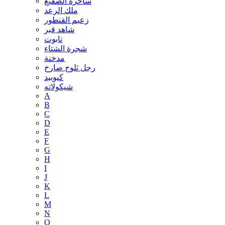
ساحرة الصقيع
ملك الرعد
زعيم القنطور
شاهد قبر
تابوت
شجرة الشتاء
مدخنة
رجل ثلوج صارخ
كيوبيد
شيكولاته
A
B
C
D
E
F
G
H
I
J
K
L
M
N
O