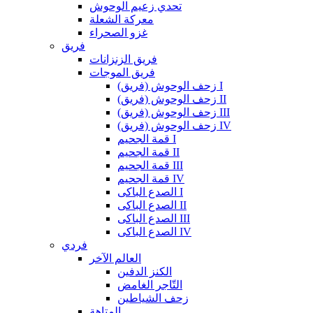
تحدي زعيم الوحوش
معركة الشعلة
غزو الصحراء
فريق
فريق الزنزانات
فريق الموجات
زحف الوحوش (فريق) I
زحف الوحوش (فريق) II
زحف الوحوش (فريق) III
زحف الوحوش (فريق) IV
قمة الجحيم I
قمة الجحيم II
قمة الجحيم III
قمة الجحيم IV
الصدع الباكى I
الصدع الباكى II
الصدع الباكى III
الصدع الباكى IV
فردي
العالم الآخر
الكنز الدفين
التّاجر الغامض
زحف الشياطين
المتاهة