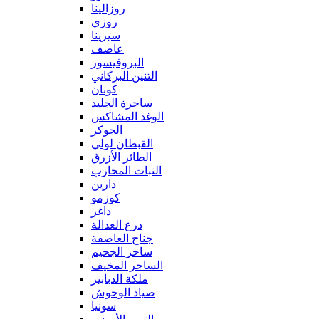
روزالينا
روزي
سيرينا
عاصف
البروفيسور
التنين البركاني
كونان
ساحرة الجليد
الوغد المشاكس
الجوكر
القبطان لولي
الطائر الأزرق
النبات المحارب
دارين
كوزمو
داغر
درع العدالة
جناح العاصفة
ساحر الجحيم
الساحر المخيف
ملكة الدبابير
صياد الوحوش
سونيا