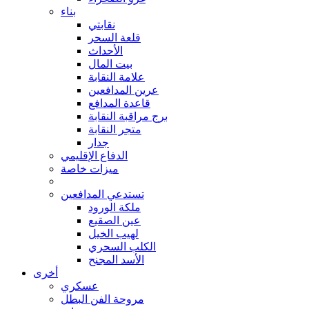
بناء
نقابتي
قلعة السحر
الأحداث
بيت المال
علامة النقابة
عرين المدافعين
قاعدة المدافع
برج مراقبة النقابة
متجر النقابة
جدار
الدفاع الإقليمي
ميزات خاصة
تستدعي المدافعين
ملكة الورود
عين الصقيع
لهيب الخيل
الكلب السحري
الأسد المجنح
أخرى
عسكري
مروحة الفن البطل