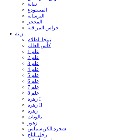
نقابة
المستودع
الترسانة
المحجر
حراس المراقبة
زينة
نينجا الظلام
كأس العالم
علم 1
علم 2
علم 3
علم 4
علم 5
علم 6
علم 7
علم 8
زهرة I
زهرة II
زهرة
بالونات
زهور
شجرة الكريسماس
رجل الثلج