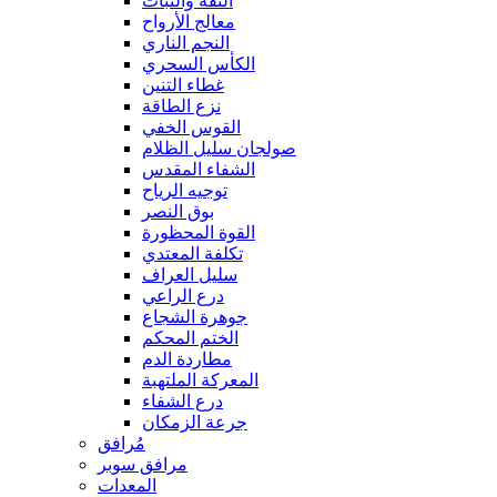
الثقة والثبات
معالج الأرواح
النجم الناري
الكأس السحري
غطاء التنين
نزع الطاقة
القوس الخفي
صولجان سليل الظلام
الشفاء المقدس
توجيه الرياح
بوق النصر
القوة المحظورة
تكلفة المعتدي
سليل العراف
درع الراعي
جوهرة الشجاع
الختم المحكم
مطاردة الدم
المعركة الملتهبة
درع الشفاء
جرعة الزمكان
مُرافق
مرافق سوبر
المعدات