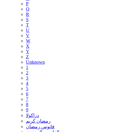
P
Q
R
S
T
U
V
W
X
Y
Z
Unknown
1
2
3
4
5
6
7
8
9
دراكولا
رمضان كريم
فانوس رمضان