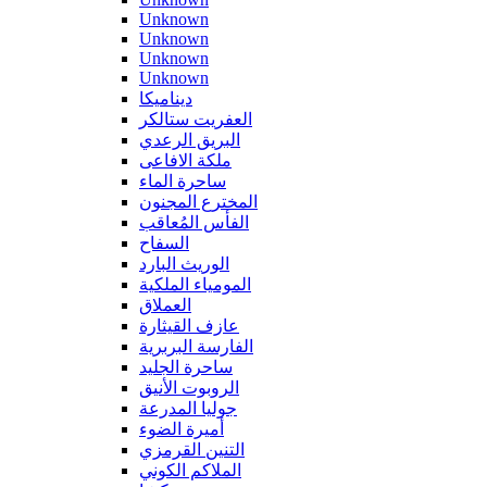
Unknown
Unknown
Unknown
Unknown
ديناميكا
العفريت ستالكر
البريق الرعدي
ملكة الافاعى
ساحرة الماء
المخترع المجنون
الفأس المُعاقب
السفاح
الوريث البارد
المومياء الملكية
العملاق
عازف القيثارة
الفارسة البربرية
ساحرة الجليد
الروبوت الأنيق
جوليا المدرعة
أميرة الضوء
التنين القرمزي
الملاكم الكوني