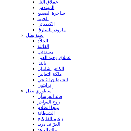
عملاق التل
المهندس
ساحرة الصقيع
الجنية
الكيميائي
مارودر السارق
نخبة بطل
الجلاّد
القاتلة
مستذئب
عملاق وحيد العين
بايندا
الكاهن شامان
ملكة الثعابين
الشيطان الثلجي
ترايتون
أسطوري بطل
قائد الفرسان
روح الساحر
نينجا الظّلام
الشيطانة
زعيم الفايكنج
العرّاف دريد
ملك الرعد