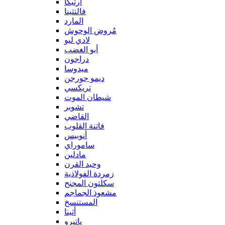
آرتيكا
فالنتينا
المارد
مُروض الوحوش
لادي ليو
أبو الغضب
دراجون
ميدوسا
ديمو جورجن
تريكسي
شيطان الموت
تشوبر
القاضي
فاتنة القلوب
أنوبيس
ساموراي
مادلين
وحيد القرن
زمردة الفولاذية
سكلتون المجنح
مشعوذ الجماجم
المستنسخ
أثينا
ياتيرو