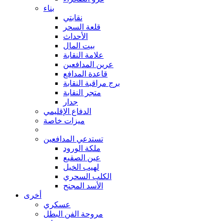
بناء
نقابتي
قلعة السحر
الأحداث
بيت المال
علامة النقابة
عرين المدافعين
قاعدة المدافع
برج مراقبة النقابة
متجر النقابة
جدار
الدفاع الإقليمي
ميزات خاصة
تستدعي المدافعين
ملكة الورود
عين الصقيع
لهيب الخيل
الكلب السحري
الأسد المجنح
أخرى
عسكري
مروحة الفن البطل