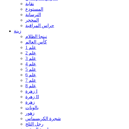
نقابة
المستودع
الترسانة
المحجر
حراس المراقبة
زينة
نينجا الظلام
كأس العالم
علم 1
علم 2
علم 3
علم 4
علم 5
علم 6
علم 7
علم 8
زهرة I
زهرة II
زهرة
بالونات
زهور
شجرة الكريسماس
رجل الثلج