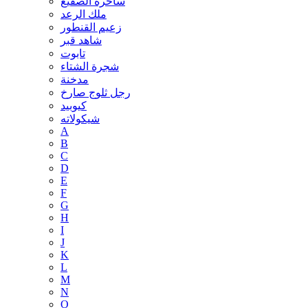
ساحرة الصقيع
ملك الرعد
زعيم القنطور
شاهد قبر
تابوت
شجرة الشتاء
مدخنة
رجل ثلوج صارخ
كيوبيد
شيكولاته
A
B
C
D
E
F
G
H
I
J
K
L
M
N
O