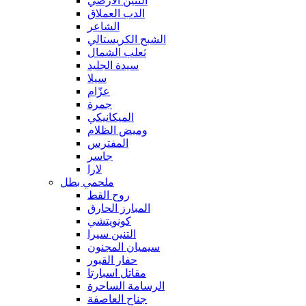
التنين الأرضي
الدب العملاق
الشاعر
الشبح الكريستالي
ثعلب الشمال
سيدة الجليد
سيلا
عزّام
جمرة
الميكانيكي
وميض الظلام
المفترس
جاسر
لارا
ملحمي بطل
روح القط
المبارز الحارق
كونويتشي
التنين سيرا
سيميان المجنون
حفار القبور
مقاتل اسبارتا
الرسامة الساحرة
جناح العاصفة