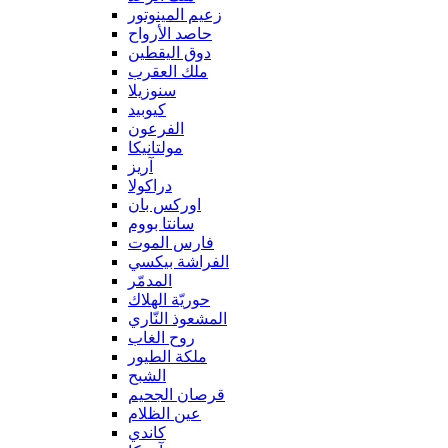
زعيم المينوتور
حاصد الأرواح
دوق اليقطين
ملك العقرب
سنوزيلا
كيوبيد
الفرعون
مولتانيكا
آريز
دراكولا
اوركس بان
سانتا بووم
فارس الموت
الفراشة بيكسي
المدمّر
حوريّة الهلاك
المشعوذ النّاري
روح الغاب
ملكة الطيور
الشبح
قرصان الجحيم
عين الظلام
كاندي