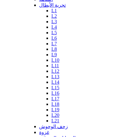
تجربة الأبطال
L1
L2
L3
L4
L5
L6
L7
L8
L9
L10
L11
L12
L13
L14
L15
L16
L17
L18
L19
L20
L21
زحف الوحوش
غزوة