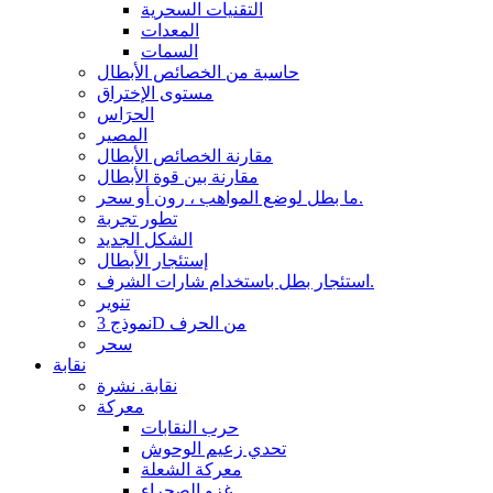
التقنيات السحرية
المعدات
السمات
حاسبة من الخصائص الأبطال
مستوى الإختراق
الحرَاس
المصير
مقارنة الخصائص الأبطال
مقارنة بين قوة الأبطال
ما بطل لوضع المواهب ، رون أو سحر.
تطور تجربة
الشكل الجديد
إستئجار الأبطال
استئجار بطل باستخدام شارات الشرف.
تنوير
نموذج 3D من الحرف
سحر
نقابة
نقابة. نشرة
معركة
حرب النقابات
تحدي زعيم الوحوش
معركة الشعلة
غزو الصحراء