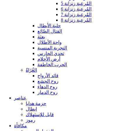
المُرعبة زنزانة 5
المُرعبة زنزانة 6
المُرعبة زنزانة 7
المُرعبة زنزانة 8
حلبة الأبطال
القتال الضّائع
بعثة
واحة الأطلال
التجربة المنسية
تحدي الحارس
أرض الأحلام
الحرب الخاطفة
الغُزَاةٌ
قائد الأرواح
روح الجشع
روح الدهاء
روح الدمار
عناصر
حزمة هدايا
ابطال
قابل للإستهلاك
رموز
مكافأة