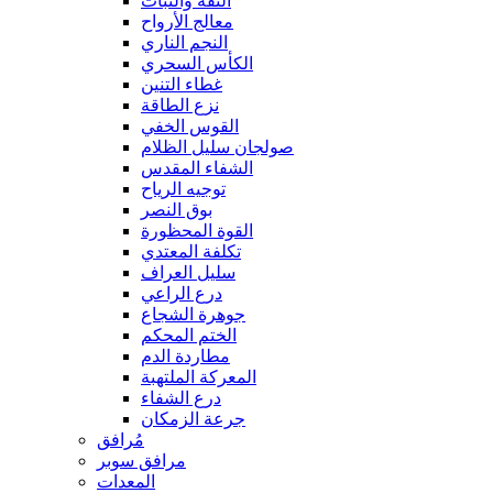
الثقة والثبات
معالج الأرواح
النجم الناري
الكأس السحري
غطاء التنين
نزع الطاقة
القوس الخفي
صولجان سليل الظلام
الشفاء المقدس
توجيه الرياح
بوق النصر
القوة المحظورة
تكلفة المعتدي
سليل العراف
درع الراعي
جوهرة الشجاع
الختم المحكم
مطاردة الدم
المعركة الملتهبة
درع الشفاء
جرعة الزمكان
مُرافق
مرافق سوبر
المعدات