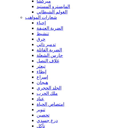
ميركشا
المايسترو المستبد
الغولم الشيطاني
شعارات المواهب
إحياء
الضربة العنيفة
تنشيط
حرق
تدمير ذاتي
الضربة القاتلة
حارس الشعلة
غلاف النصل
تبعثر
إبطاء
إسراع
هيجان
الجلد الحجري
ملك الحرب
عناد
امتصاص الحياة
تنوير
تحصين
درع جسدي
تآكل