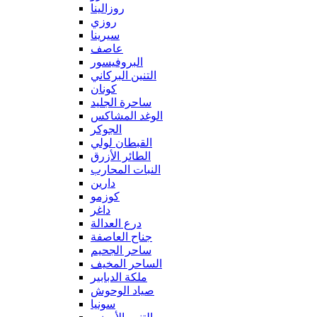
روزالينا
روزي
سيرينا
عاصف
البروفيسور
التنين البركاني
كونان
ساحرة الجليد
الوغد المشاكس
الجوكر
القبطان لولي
الطائر الأزرق
النبات المحارب
دارين
كوزمو
داغر
درع العدالة
جناح العاصفة
ساحر الجحيم
الساحر المخيف
ملكة الدبابير
صياد الوحوش
سونيا