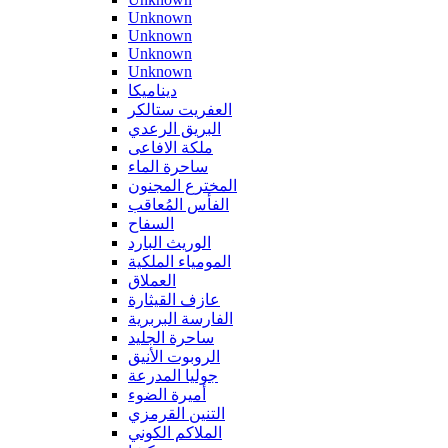
Unknown
Unknown
Unknown
Unknown
ديناميكا
العفريت ستالكر
البريق الرعدي
ملكة الافاعى
ساحرة الماء
المخترع المجنون
الفأس المُعاقب
السفاح
الوريث البارد
المومياء الملكية
العملاق
عازف القيثارة
الفارسة البربرية
ساحرة الجليد
الروبوت الأنيق
جوليا المدرعة
أميرة الضوء
التنين القرمزي
الملاكم الكوني