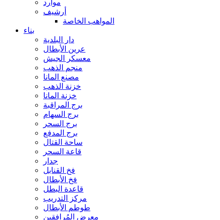
موارد
أرشيف
المواهب الخاصة
بناء
دار البلدية
عرين الأبطال
معسكر الجيش
منجم الذهب
مصنع المانا
خزنة الذهب
خزنة المانا
برج المراقبة
برج السهام
برج السحر
برج المدفع
ساحة القتال
قاعة السحر
جدار
فخ القنابل
فخ الأبطال
قاعدة البطل
مركز التدريب
طوطم الأبطال
معرض المُرافقين