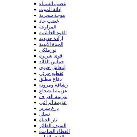
غضب السماء
إدانة الموت
موجة سحرية
غضب حاد
المراوغة
القوة الغاشمة
إرادة حديدية
الحياة الأبدية
نورملكي
قوى شريرة
حماس القائد
إنتعاش حيوي
تقطيع جزئي
دفاع مطلق
رشاقة ومرونة
عزيمة الشجاع
عزيمة العراف
عزيمة الراعي
درع شرير
تسلل
نار الحياة
السيف الطائر
الغطاء الصامت