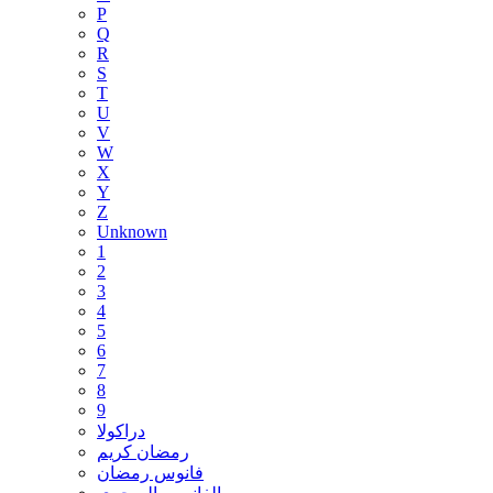
P
Q
R
S
T
U
V
W
X
Y
Z
Unknown
1
2
3
4
5
6
7
8
9
دراكولا
رمضان كريم
فانوس رمضان