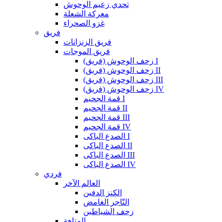
تحدي زعيم الوحوش
معركة الشعلة
غزو الصحراء
فريق
فريق الزنزانات
فريق الموجات
زحف الوحوش (فريق) I
زحف الوحوش (فريق) II
زحف الوحوش (فريق) III
زحف الوحوش (فريق) IV
قمة الجحيم I
قمة الجحيم II
قمة الجحيم III
قمة الجحيم IV
الصدع الباكى I
الصدع الباكى II
الصدع الباكى III
الصدع الباكى IV
فردي
العالم الآخر
الكنز الدفين
التّاجر الغامض
زحف الشياطين
المتاهة