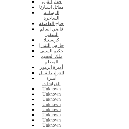
حفار القبور
مقاتل اسبارتا
الرسامة
الساحرة
جناح العاصفة
قاضي العالم
السفلي
كريستيلا
حارس التندرا
حكيم السيف
ملك الجحيم
المظلم
أميرة الزهور
الغراب القاتل
أميرة
الفراشات
Unknown
Unknown
Unknown
Unknown
Unknown
Unknown
Unknown
Unknown