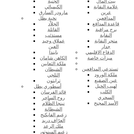
بيت المال
الجنية
علامة النقابة
الكيميائي
عرين
مارودر السارق
المدافعين
نخبة بطل
قاعدة المدافع
الجلاّد
برج مراقبة
القاتلة
النقابة
مستذئب
متجر النقابة
عملاق وحيد
جدار
العين
الدفاع الإقليمي
بايندا
ميزات خاصة
الكاهن شامان
ملكة الثعابين
تستدعي المدافعين
الشيطان
ملكة الورود
الثلجي
عين الصقيع
ترايتون
لهيب الخيل
أسطوري بطل
الكلب
قائد الفرسان
السحري
روح الساحر
الأسد المجنح
نينجا الظّلام
الشيطانة
زعيم الفايكنج
العرّاف دريد
ملك الرعد
زعيم المينوتور