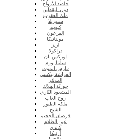
حاصد الأرواح
دوق اليقطين
ملك العقرب
سنوزيلا
كيوبيد
الفرعون
مولتانيكا
آريز
دراكولا
اوركس بان
سانتا بووم
فارس الموت
الفراشة بيكسي
المدمّر
حوريّة الهلاك
المشعوذ النّاري
روح الغاب
ملكة الطيور
الشبح
قرصان الجحيم
عين الظلام
كاندي
آرتيكا