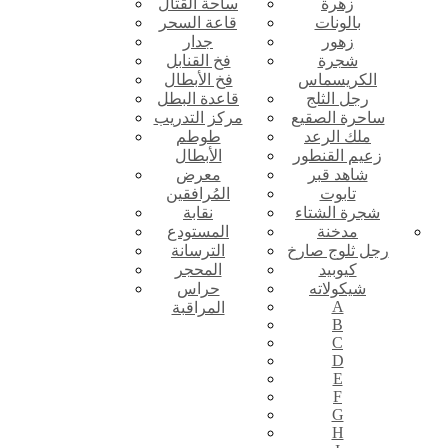
زهرة
ساحة القتال
بالونات
قاعة السحر
زهور
جدار
شجرة
فخ القنابل
الكريسماس
فخ الأبطال
رجل الثلج
قاعدة البطل
ساحرة الصقيع
مركز التدريب
ملك الرعد
طوطم
زعيم القنطور
الأبطال
شاهد قبر
معرض
تابوت
المُرافقين
شجرة الشتاء
نقابة
مدخنة
المستودع
رجل ثلوج صارخ
الترسانة
كيوبيد
المحجر
شيكولاته
حراس
A
المراقبة
B
C
D
E
F
G
H