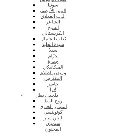
سونيا
التنين الأرضي
الدب العملاق
الشاعر
الشبح
الكريستالي
ثعلب الشمال
سيدة الجليد
سيلا
عزّام
جمرة
الميكانيكي
وميض الظلام
المفترس
جاسر
لارا
ملحمي بطل
روح القط
المبارز الحارق
كونويتشي
التنين سيرا
سيميان
المجنون