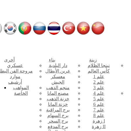
زينة
بناء
أخرى
نينجا الظلام
دار البلدية
عسكري
كأس العالم
عرين الأبطال
مروحة الفن البط
علم 1
معسكر
موارد
علم 2
الجيش
أرشيف
علم 3
منجم الذهب
المواهب
علم 4
مصنع المانا
الخاصة
علم 5
خزنة الذهب
علم 6
خزنة المانا
علم 7
برج المراقبة
علم 8
برج السهام
زهرة I
برج السحر
زهرة II
برج المدفع