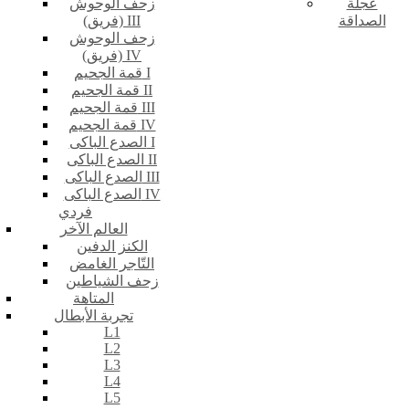
عجلة
زحف الوحوش
الصداقة
(فريق) III
زحف الوحوش
(فريق) IV
قمة الجحيم I
قمة الجحيم II
قمة الجحيم III
قمة الجحيم IV
الصدع الباكى I
الصدع الباكى II
الصدع الباكى III
الصدع الباكى IV
فردي
العالم الآخر
الكنز الدفين
التّاجر الغامض
زحف الشياطين
المتاهة
تجربة الأبطال
L1
L2
L3
L4
L5