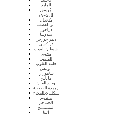
فالنتينا
المارد
مُروض
الوحوش
لادي ليو
أبو الغضب
دراجون
ميدوسا
ديمو جورجن
تريكسي
شيطان الموت
تشوبر
القاضي
فاتنة القلوب
أنوبيس
ساموراي
مادلين
وحيد القرن
زمردة الفولاذية
سكلتون المجنح
مشعوذ
الجماجم
المستنسخ
أثينا