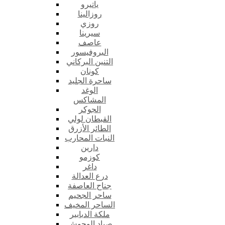
ياتيرو
روزالينا
روزي
سيرينا
عاصف
البروفيسور
التنين البركاني
كونان
ساحرة الجليد
الوغد
المشاكس
الجوكر
القبطان لولي
الطائر الأزرق
النبات المحارب
دارين
كوزمو
داغر
درع العدالة
جناح العاصفة
ساحر الجحيم
الساحر المخيف
ملكة الدبابير
صياد الوحوش