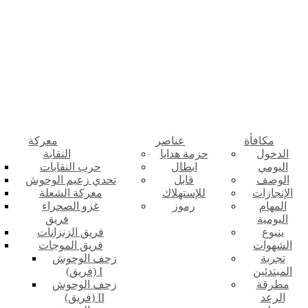
مكافأة
عناصر
معركة
الدخول
حزمة هدايا
النقابة
اليومي
ابطال
حرب النقابات
الوصف
قابل
تحدي زعيم الوحوش
الإنجازات
للإستهلاك
معركة الشعلة
المهام
رموز
غزو الصحراء
اليومية
فريق
ينبوع
فريق الزنزانات
الشهوات
فريق الموجات
تجربة
زحف الوحوش
المبتدئين
(فريق) I
مطرقة
زحف الوحوش
الرعد
(فريق) II