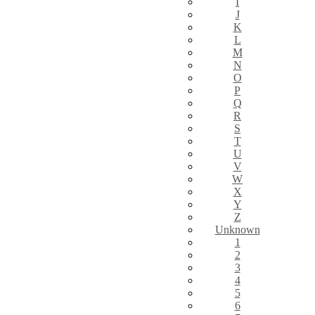
I
J
K
L
M
N
O
P
Q
R
S
T
U
V
W
X
Y
Z
Unknown
1
2
3
4
5
6