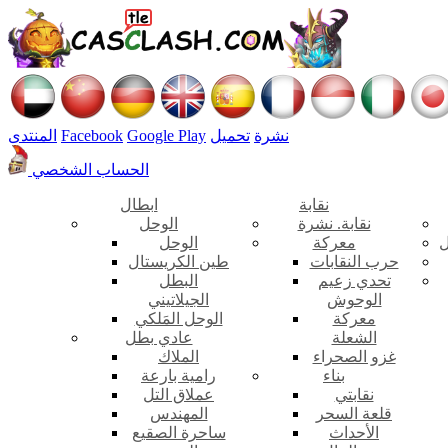
نشرة
تحميل
Google Play
Facebook
المنتدى
الحساب الشخصي
نقابة
ابطال
نقابة. نشرة
الوحل
ل
معركة
الوحل
حرب النقابات
طين الكريستال
تحدي زعيم
البطل
الوحوش
الجيلاتيني
معركة
الوحل المَلكي
الشعلة
عادي بطل
غزو الصحراء
الملاك
بناء
رامية بارعة
نقابتي
عملاق التل
قلعة السحر
المهندس
الأحداث
ساحرة الصقيع