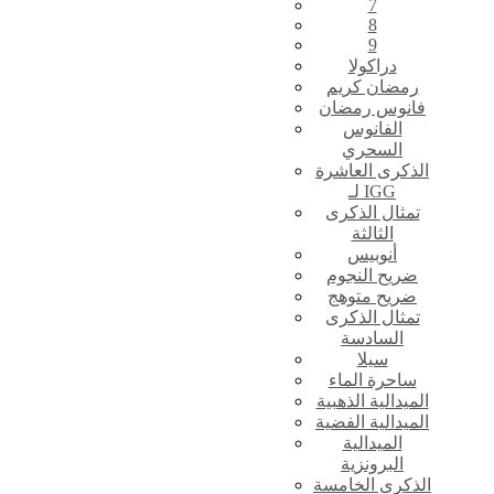
7
8
9
دراكولا
رمضان كريم
فانوس رمضان
الفانوس
السحري
الذكرى العاشرة
لـ IGG
تمثال الذكرى
الثالثة
أنوبيس
ضريح النجوم
ضريح متوهج
تمثال الذكرى
السادسة
سيلا
ساحرة الماء
الميدالية الذهبية
الميدالية الفضية
الميدالية
البرونزية
الذكرى الخامسة