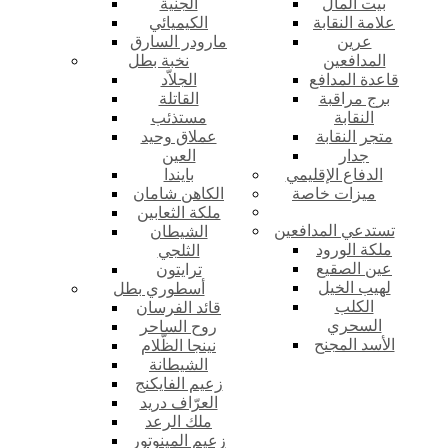
بيت المال
الجنية
علامة النقابة
الكيميائي
عرين
مارودر السارق
المدافعين
نخبة بطل
قاعدة المدافع
الجلاّد
برج مراقبة
القاتلة
النقابة
مستذئب
متجر النقابة
عملاق وحيد
جدار
العين
الدفاع الإقليمي
بايندا
ميزات خاصة
الكاهن شامان
ملكة الثعابين
تستدعي المدافعين
الشيطان
ملكة الورود
الثلجي
عين الصقيع
ترايتون
لهيب الخيل
أسطوري بطل
الكلب
قائد الفرسان
السحري
روح الساحر
الأسد المجنح
نينجا الظّلام
الشيطانة
زعيم الفايكنج
العرّاف دريد
ملك الرعد
زعيم المينوتور