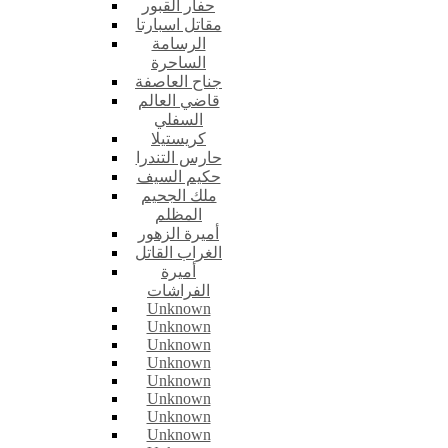
حفار القبور
مقاتل اسبارتا
الرسامة
الساحرة
جناح العاصفة
قاضي العالم
السفلي
كريستيلا
حارس التندرا
حكيم السيف
ملك الجحيم
المظلم
أميرة الزهور
الغراب القاتل
أميرة
الفراشات
Unknown
Unknown
Unknown
Unknown
Unknown
Unknown
Unknown
Unknown