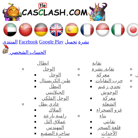
نشرة
تحميل
Google Play
Facebook
المنتدى
الحساب الشخصي
نقابة
ابطال
نقابة. نشرة
الوحل
ل
معركة
الوحل
حرب النقابات
طين الكريستال
تحدي زعيم
البطل
الوحوش
الجيلاتيني
معركة
الوحل المَلكي
الشعلة
عادي بطل
غزو الصحراء
الملاك
بناء
رامية بارعة
نقابتي
عملاق التل
قلعة السحر
المهندس
الأحداث
ساحرة الصقيع