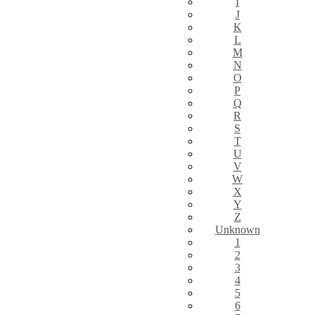
I
J
K
L
M
N
O
P
Q
R
S
T
U
V
W
X
Y
Z
Unknown
1
2
3
4
5
6