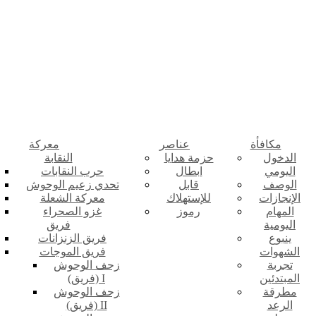
مكافأة
عناصر
معركة
الدخول
حزمة هدايا
النقابة
اليومي
ابطال
حرب النقابات
الوصف
قابل
تحدي زعيم الوحوش
الإنجازات
للإستهلاك
معركة الشعلة
المهام
رموز
غزو الصحراء
اليومية
فريق
ينبوع
فريق الزنزانات
الشهوات
فريق الموجات
تجربة
زحف الوحوش
المبتدئين
(فريق) I
مطرقة
زحف الوحوش
الرعد
(فريق) II