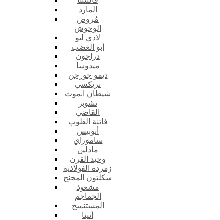
فالنتينا
المارد
مُروض
الوحوش
لادي ليو
أبو الغضب
دراجون
ميدوسا
ديمو جورجن
تريكسي
شيطان الموت
تشوبر
القاضي
فاتنة القلوب
أنوبيس
ساموراي
مادلين
وحيد القرن
زمردة الفولاذية
سكلتون المجنح
مشعوذ
الجماجم
المستنسخ
أثينا