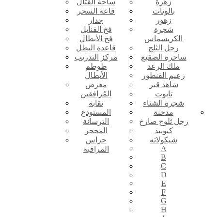
زهرة
ساحة القتال
بالونات
قاعة السحر
زهور
جدار
شجرة
فخ القنابل
الكريسماس
فخ الأبطال
رجل الثلج
قاعدة البطل
ساحرة الصقيع
مركز التدريب
ملك الرعد
طوطم
زعيم القنطور
الأبطال
شاهد قبر
معرض
تابوت
المُرافقين
شجرة الشتاء
نقابة
مدخنة
المستودع
رجل ثلوج صارخ
الترسانة
كيوبيد
المحجر
شيكولاته
حراس
A
المراقبة
B
C
D
E
F
G
H