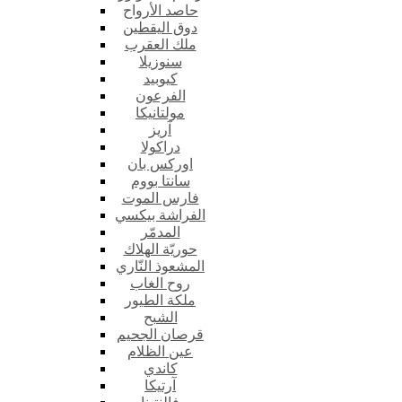
حاصد الأرواح
دوق اليقطين
ملك العقرب
سنوزيلا
كيوبيد
الفرعون
مولتانيكا
آريز
دراكولا
اوركس بان
سانتا بووم
فارس الموت
الفراشة بيكسي
المدمّر
حوريّة الهلاك
المشعوذ النّاري
روح الغاب
ملكة الطيور
الشبح
قرصان الجحيم
عين الظلام
كاندي
آرتيكا