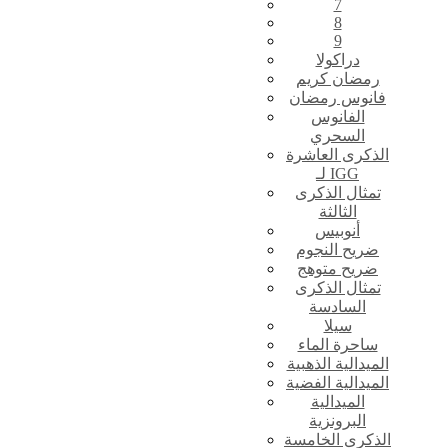
7
8
9
دراكولا
رمضان كريم
فانوس رمضان
الفانوس
السحري
الذكرى العاشرة
لـ IGG
تمثال الذكرى
الثالثة
أنوبيس
ضريح النجوم
ضريح متوهج
تمثال الذكرى
السادسة
سيلا
ساحرة الماء
الميدالية الذهبية
الميدالية الفضية
الميدالية
البرونزية
الذكرى الخامسة