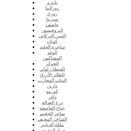
ياتيرو
روزالينا
روزي
سيرينا
عاصف
البروفيسور
التنين البركاني
كونان
ساحرة الجليد
الوغد
المشاكس
الجوكر
القبطان لولي
الطائر الأزرق
النبات المحارب
دارين
كوزمو
داغر
درع العدالة
جناح العاصفة
ساحر الجحيم
الساحر المخيف
ملكة الدبابير
صياد الوحوش