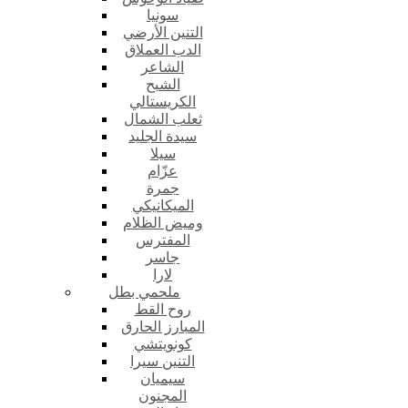
سونيا
التنين الأرضي
الدب العملاق
الشاعر
الشبح
الكريستالي
ثعلب الشمال
سيدة الجليد
سيلا
عزّام
جمرة
الميكانيكي
وميض الظلام
المفترس
جاسر
لارا
ملحمي بطل
روح القط
المبارز الحارق
كونويتشي
التنين سيرا
سيميان
المجنون