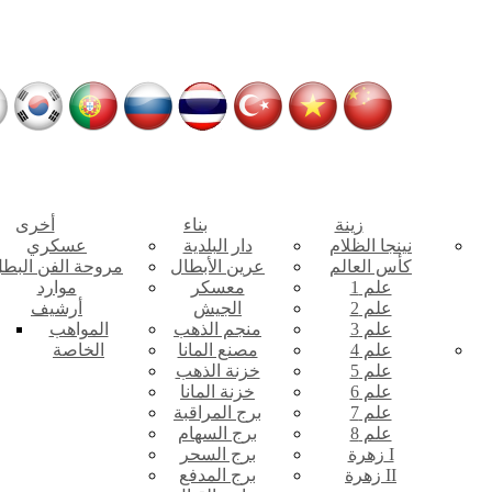
زينة
بناء
أخرى
نينجا الظلام
دار البلدية
عسكري
كأس العالم
عرين الأبطال
مروحة الفن البط
علم 1
معسكر
موارد
علم 2
الجيش
أرشيف
علم 3
منجم الذهب
المواهب
علم 4
مصنع المانا
الخاصة
علم 5
خزنة الذهب
علم 6
خزنة المانا
علم 7
برج المراقبة
علم 8
برج السهام
زهرة I
برج السحر
زهرة II
برج المدفع