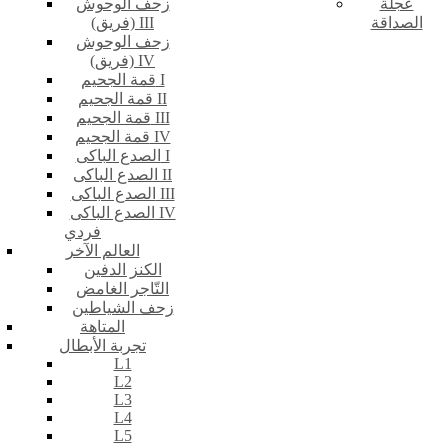
عجلة
زحف الوحوش
الصداقة
(فريق) III
زحف الوحوش
(فريق) IV
قمة الجحيم I
قمة الجحيم II
قمة الجحيم III
قمة الجحيم IV
الصدع الباكى I
الصدع الباكى II
الصدع الباكى III
الصدع الباكى IV
فردي
العالم الآخر
الكنز الدفين
التّاجر الغامض
زحف الشياطين
المتاهة
تجربة الأبطال
L1
L2
L3
L4
L5