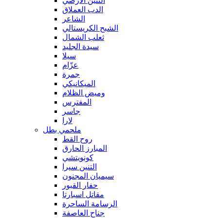
التنين الأرضي
الدب العملاق
الشاعر
الشبح الكريستالي
ثعلب الشمال
سيدة الجليد
سيلا
عزّام
جمرة
الميكانيكي
وميض الظلام
المفترس
جاسر
لارا
ملحمي بطل
روح القط
المبارز الحارق
كونويتشي
التنين سيرا
سيميان المجنون
حفار القبور
مقاتل اسبارتا
الرسامة الساحرة
جناح العاصفة