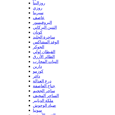
روزالينا
روزي
سيرينا
عاصف
البروفيسور
التنين البركاني
كونان
ساحرة الجليد
الوغد المشاكس
الجوكر
القبطان لولي
الطائر الأزرق
النبات المحارب
دارين
كوزمو
داغر
درع العدالة
جناح العاصفة
ساحر الجحيم
الساحر المخيف
ملكة الدبابير
صياد الوحوش
سونيا