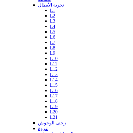
تجربة الأبطال
L1
L2
L3
L4
L5
L6
L7
L8
L9
L10
L11
L12
L13
L14
L15
L16
L17
L18
L19
L20
L21
زحف الوحوش
غزوة