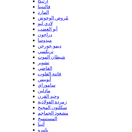
آرتيكا
فالنتينا
المارد
مُروض الوحوش
لادي ليو
أبو الغضب
دراجون
ميدوسا
ديمو جورجن
تريكسي
شيطان الموت
تشوبر
القاضي
فاتنة القلوب
أنوبيس
ساموراي
مادلين
وحيد القرن
زمردة الفولاذية
سكلتون المجنح
مشعوذ الجماجم
المستنسخ
أثينا
ياتيرو