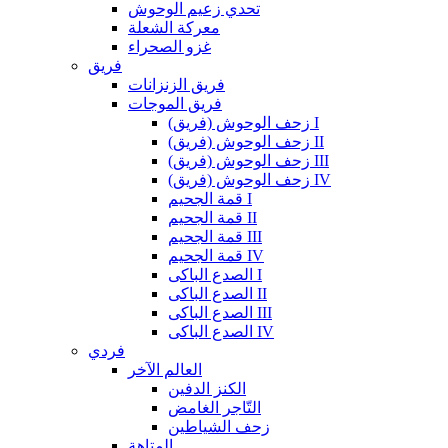
تحدي زعيم الوحوش
معركة الشعلة
غزو الصحراء
فريق
فريق الزنزانات
فريق الموجات
زحف الوحوش (فريق) I
زحف الوحوش (فريق) II
زحف الوحوش (فريق) III
زحف الوحوش (فريق) IV
قمة الجحيم I
قمة الجحيم II
قمة الجحيم III
قمة الجحيم IV
الصدع الباكى I
الصدع الباكى II
الصدع الباكى III
الصدع الباكى IV
فردي
العالم الآخر
الكنز الدفين
التّاجر الغامض
زحف الشياطين
المتاهة