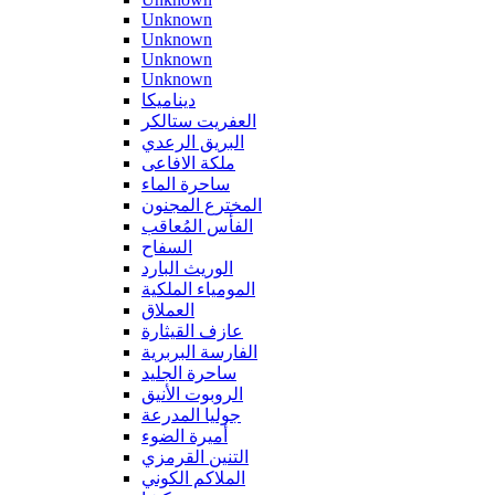
Unknown
Unknown
Unknown
Unknown
ديناميكا
العفريت ستالكر
البريق الرعدي
ملكة الافاعى
ساحرة الماء
المخترع المجنون
الفأس المُعاقب
السفاح
الوريث البارد
المومياء الملكية
العملاق
عازف القيثارة
الفارسة البربرية
ساحرة الجليد
الروبوت الأنيق
جوليا المدرعة
أميرة الضوء
التنين القرمزي
الملاكم الكوني