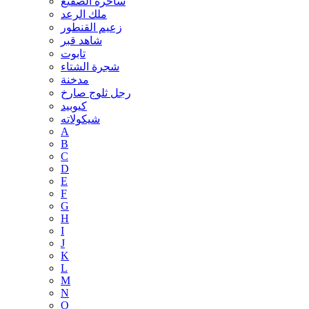
ساحرة الصقيع
ملك الرعد
زعيم القنطور
شاهد قبر
تابوت
شجرة الشتاء
مدخنة
رجل ثلوج صارخ
كيوبيد
شيكولاته
A
B
C
D
E
F
G
H
I
J
K
L
M
N
O