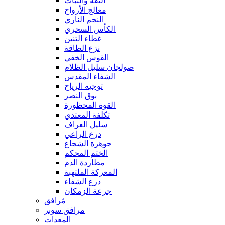
الثقة والثبات
معالج الأرواح
النجم الناري
الكأس السحري
غطاء التنين
نزع الطاقة
القوس الخفي
صولجان سليل الظلام
الشفاء المقدس
توجيه الرياح
بوق النصر
القوة المحظورة
تكلفة المعتدي
سليل العراف
درع الراعي
جوهرة الشجاع
الختم المحكم
مطاردة الدم
المعركة الملتهبة
درع الشفاء
جرعة الزمكان
مُرافق
مرافق سوبر
المعدات