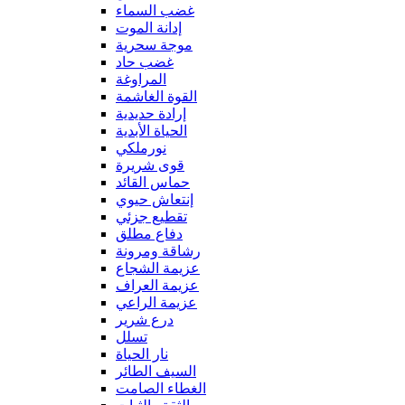
غضب السماء
إدانة الموت
موجة سحرية
غضب حاد
المراوغة
القوة الغاشمة
إرادة حديدية
الحياة الأبدية
نورملكي
قوى شريرة
حماس القائد
إنتعاش حيوي
تقطيع جزئي
دفاع مطلق
رشاقة ومرونة
عزيمة الشجاع
عزيمة العراف
عزيمة الراعي
درع شرير
تسلل
نار الحياة
السيف الطائر
الغطاء الصامت