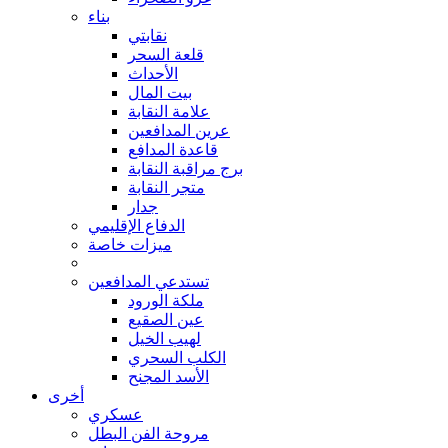
بناء
نقابتي
قلعة السحر
الأحداث
بيت المال
علامة النقابة
عرين المدافعين
قاعدة المدافع
برج مراقبة النقابة
متجر النقابة
جدار
الدفاع الإقليمي
ميزات خاصة
تستدعي المدافعين
ملكة الورود
عين الصقيع
لهيب الخيل
الكلب السحري
الأسد المجنح
أخرى
عسكري
مروحة الفن البطل