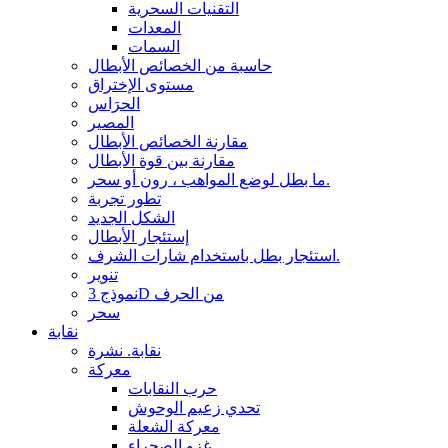
التقنيات السحرية
المعدات
السمات
حاسبة من الخصائص الأبطال
مستوى الإختراق
الحرَاس
المصير
مقارنة الخصائص الأبطال
مقارنة بين قوة الأبطال
ما بطل لوضع المواهب ، رون أو سحر.
تطور تجربة
الشكل الجديد
إستئجار الأبطال
استئجار بطل باستخدام شارات الشرف.
تنوير
نموذج 3D من الحرف
سحر
نقابة
نقابة. نشرة
معركة
حرب النقابات
تحدي زعيم الوحوش
معركة الشعلة
غزو الصحراء