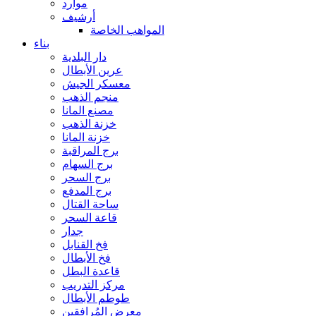
موارد
أرشيف
المواهب الخاصة
بناء
دار البلدية
عرين الأبطال
معسكر الجيش
منجم الذهب
مصنع المانا
خزنة الذهب
خزنة المانا
برج المراقبة
برج السهام
برج السحر
برج المدفع
ساحة القتال
قاعة السحر
جدار
فخ القنابل
فخ الأبطال
قاعدة البطل
مركز التدريب
طوطم الأبطال
معرض المُرافقين