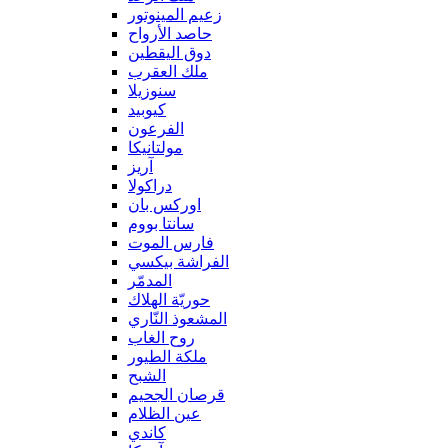
زعيم المينوتور
حاصد الأرواح
دوق اليقطين
ملك العقرب
سنوزيلا
كيوبيد
الفرعون
مولتانيكا
آريز
دراكولا
اوركس بان
سانتا بووم
فارس الموت
الفراشة بيكسي
المدمّر
حوريّة الهلاك
المشعوذ النّاري
روح الغاب
ملكة الطيور
الشبح
قرصان الجحيم
عين الظلام
كاندي