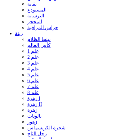
نقابة
المستودع
الترسانة
المحجر
حراس المراقبة
زينة
نينجا الظلام
كأس العالم
علم 1
علم 2
علم 3
علم 4
علم 5
علم 6
علم 7
علم 8
زهرة I
زهرة II
زهرة
بالونات
زهور
شجرة الكريسماس
رجل الثلج