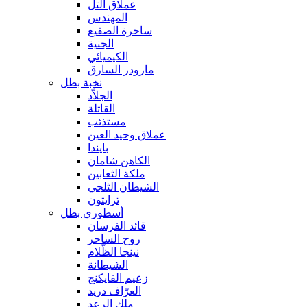
عملاق التل
المهندس
ساحرة الصقيع
الجنية
الكيميائي
مارودر السارق
نخبة بطل
الجلاّد
القاتلة
مستذئب
عملاق وحيد العين
بايندا
الكاهن شامان
ملكة الثعابين
الشيطان الثلجي
ترايتون
أسطوري بطل
قائد الفرسان
روح الساحر
نينجا الظّلام
الشيطانة
زعيم الفايكنج
العرّاف دريد
ملك الرعد