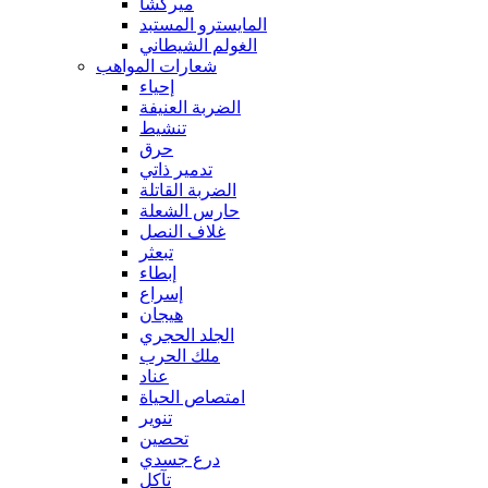
ميركشا
المايسترو المستبد
الغولم الشيطاني
شعارات المواهب
إحياء
الضربة العنيفة
تنشيط
حرق
تدمير ذاتي
الضربة القاتلة
حارس الشعلة
غلاف النصل
تبعثر
إبطاء
إسراع
هيجان
الجلد الحجري
ملك الحرب
عناد
امتصاص الحياة
تنوير
تحصين
درع جسدي
تآكل