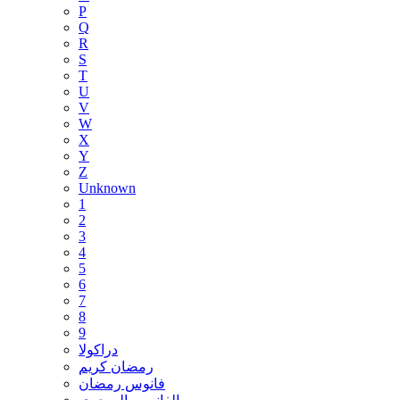
P
Q
R
S
T
U
V
W
X
Y
Z
Unknown
1
2
3
4
5
6
7
8
9
دراكولا
رمضان كريم
فانوس رمضان