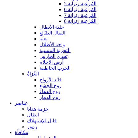
المُرعبة زنزانة 5
المُرعبة زنزانة 6
المُرعبة زنزانة 7
المُرعبة زنزانة 8
حلبة الأبطال
القتال الضّائع
بعثة
واحة الأطلال
التجربة المنسية
تحدي الحارس
أرض الأحلام
الحرب الخاطفة
الغُزَاةٌ
قائد الأرواح
روح الجشع
روح الدهاء
روح الدمار
عناصر
حزمة هدايا
ابطال
قابل للإستهلاك
رموز
مكافأة