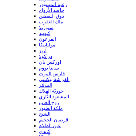
زعيم المينوتور
حاصد الأرواح
دوق اليقطين
ملك العقرب
سنوزيلا
كيوبيد
الفرعون
مولتانيكا
آريز
دراكولا
اوركس بان
سانتا بووم
فارس الموت
الفراشة بيكسي
المدمّر
حوريّة الهلاك
المشعوذ النّاري
روح الغاب
ملكة الطيور
الشبح
قرصان الجحيم
عين الظلام
كاندي