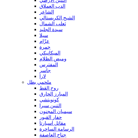
التنين الأرضي
الدب العملاق
الشاعر
الشبح الكريستالي
ثعلب الشمال
سيدة الجليد
سيلا
عزّام
جمرة
الميكانيكي
وميض الظلام
المفترس
جاسر
لارا
ملحمي بطل
روح القط
المبارز الحارق
كونويتشي
التنين سيرا
سيميان المجنون
حفار القبور
مقاتل اسبارتا
الرسامة الساحرة
جناح العاصفة