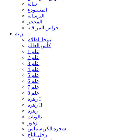
نقابة
المستودع
الترسانة
المحجر
حراس المراقبة
زينة
نينجا الظلام
كأس العالم
علم 1
علم 2
علم 3
علم 4
علم 5
علم 6
علم 7
علم 8
زهرة I
زهرة II
زهرة
بالونات
زهور
شجرة الكريسماس
رجل الثلج