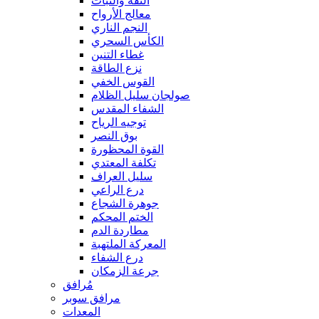
الثقة والثبات
معالج الأرواح
النجم الناري
الكأس السحري
غطاء التنين
نزع الطاقة
القوس الخفي
صولجان سليل الظلام
الشفاء المقدس
توجيه الرياح
بوق النصر
القوة المحظورة
تكلفة المعتدي
سليل العراف
درع الراعي
جوهرة الشجاع
الختم المحكم
مطاردة الدم
المعركة الملتهبة
درع الشفاء
جرعة الزمكان
مُرافق
مرافق سوبر
المعدات