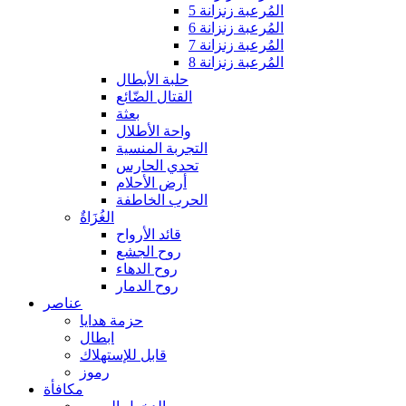
المُرعبة زنزانة 5
المُرعبة زنزانة 6
المُرعبة زنزانة 7
المُرعبة زنزانة 8
حلبة الأبطال
القتال الضّائع
بعثة
واحة الأطلال
التجربة المنسية
تحدي الحارس
أرض الأحلام
الحرب الخاطفة
الغُزَاةٌ
قائد الأرواح
روح الجشع
روح الدهاء
روح الدمار
عناصر
حزمة هدايا
ابطال
قابل للإستهلاك
رموز
مكافأة