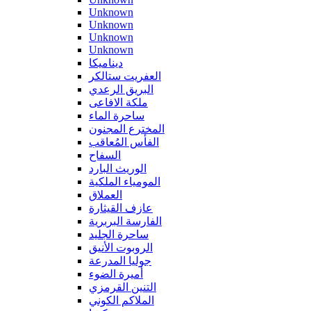
Unknown
Unknown
Unknown
Unknown
ديناميكا
العفريت ستالكر
البريق الرعدي
ملكة الافاعى
ساحرة الماء
المخترع المجنون
الفأس المُعاقب
السفاح
الوريث البارد
المومياء الملكية
العملاق
عازف القيثارة
الفارسة البربرية
ساحرة الجليد
الروبوت الأنيق
جوليا المدرعة
أميرة الضوء
التنين القرمزي
الملاكم الكوني