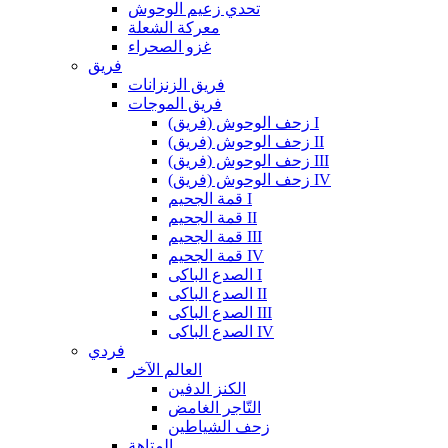
تحدي زعيم الوحوش
معركة الشعلة
غزو الصحراء
فريق
فريق الزنزانات
فريق الموجات
زحف الوحوش (فريق) I
زحف الوحوش (فريق) II
زحف الوحوش (فريق) III
زحف الوحوش (فريق) IV
قمة الجحيم I
قمة الجحيم II
قمة الجحيم III
قمة الجحيم IV
الصدع الباكى I
الصدع الباكى II
الصدع الباكى III
الصدع الباكى IV
فردي
العالم الآخر
الكنز الدفين
التّاجر الغامض
زحف الشياطين
المتاهة