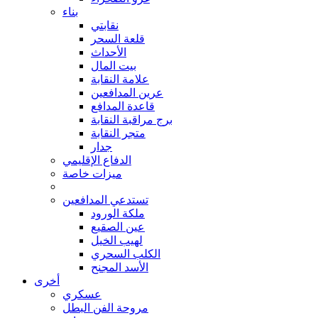
بناء
نقابتي
قلعة السحر
الأحداث
بيت المال
علامة النقابة
عرين المدافعين
قاعدة المدافع
برج مراقبة النقابة
متجر النقابة
جدار
الدفاع الإقليمي
ميزات خاصة
تستدعي المدافعين
ملكة الورود
عين الصقيع
لهيب الخيل
الكلب السحري
الأسد المجنح
أخرى
عسكري
مروحة الفن البطل