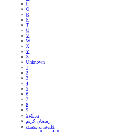
P
Q
R
S
T
U
V
W
X
Y
Z
Unknown
1
2
3
4
5
6
7
8
9
دراكولا
رمضان كريم
فانوس رمضان