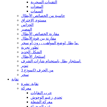
التقنيات السحرية
المعدات
السمات
حاسبة من الخصائص الأبطال
مستوى الإختراق
الحرَاس
المصير
مقارنة الخصائص الأبطال
مقارنة بين قوة الأبطال
ما بطل لوضع المواهب ، رون أو سحر.
تطور تجربة
الشكل الجديد
إستئجار الأبطال
استئجار بطل باستخدام شارات الشرف.
تنوير
نموذج 3D من الحرف
سحر
نقابة
نقابة. نشرة
معركة
حرب النقابات
تحدي زعيم الوحوش
معركة الشعلة
غزو الصحراء