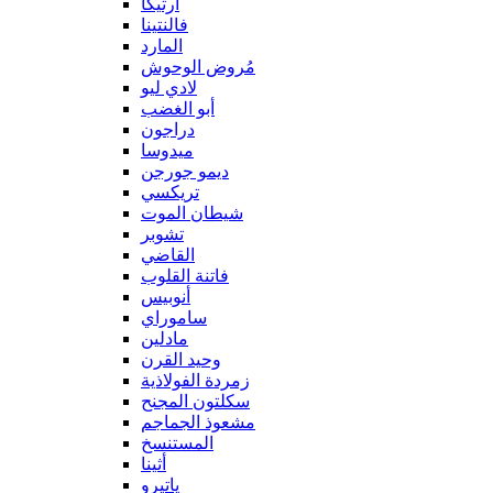
آرتيكا
فالنتينا
المارد
مُروض الوحوش
لادي ليو
أبو الغضب
دراجون
ميدوسا
ديمو جورجن
تريكسي
شيطان الموت
تشوبر
القاضي
فاتنة القلوب
أنوبيس
ساموراي
مادلين
وحيد القرن
زمردة الفولاذية
سكلتون المجنح
مشعوذ الجماجم
المستنسخ
أثينا
ياتيرو