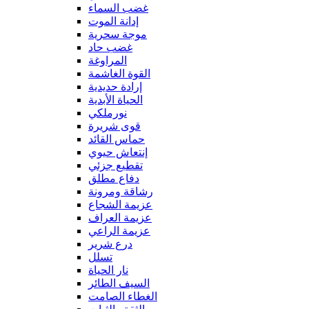
غضب السماء
إدانة الموت
موجة سحرية
غضب حاد
المراوغة
القوة الغاشمة
إرادة حديدية
الحياة الأبدية
نورملكي
قوى شريرة
حماس القائد
إنتعاش حيوي
تقطيع جزئي
دفاع مطلق
رشاقة ومرونة
عزيمة الشجاع
عزيمة العراف
عزيمة الراعي
درع شرير
تسلل
نار الحياة
السيف الطائر
الغطاء الصامت