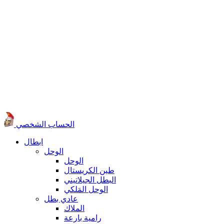
الحساب الشخصي
ابطال
الوحل
الوحل
طين الكريستال
البطل الجيلاتيني
الوحل المَلكي
عادي بطل
الملاك
رامية بارعة