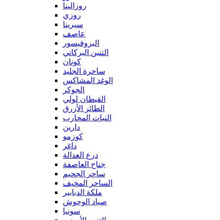
روزالينا
روزي
سيرينا
عاصف
البروفيسور
التنين البركاني
كونان
ساحرة الجليد
الوغد المشاكس
الجوكر
القبطان لولي
الطائر الأزرق
النبات المحارب
دارين
كوزمو
داغر
درع العدالة
جناح العاصفة
ساحر الجحيم
الساحر المخيف
ملكة الدبابير
صياد الوحوش
سونيا