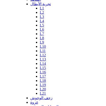
تجربة الأبطال
L1
L2
L3
L4
L5
L6
L7
L8
L9
L10
L11
L12
L13
L14
L15
L16
L17
L18
L19
L20
L21
زحف الوحوش
غزوة