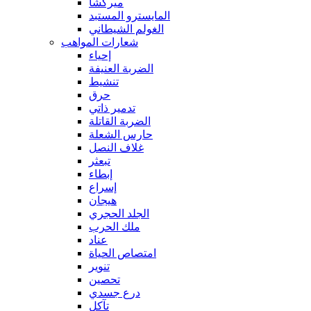
ميركشا
المايسترو المستبد
الغولم الشيطاني
شعارات المواهب
إحياء
الضربة العنيفة
تنشيط
حرق
تدمير ذاتي
الضربة القاتلة
حارس الشعلة
غلاف النصل
تبعثر
إبطاء
إسراع
هيجان
الجلد الحجري
ملك الحرب
عناد
امتصاص الحياة
تنوير
تحصين
درع جسدي
تآكل