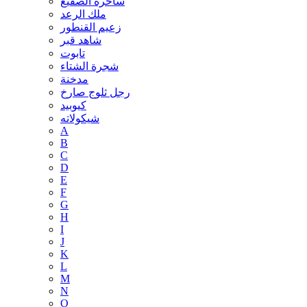
ساحرة الصقيع
ملك الرعد
زعيم القنطور
شاهد قبر
تابوت
شجرة الشتاء
مدخنة
رجل ثلوج صارخ
كيوبيد
شيكولاته
A
B
C
D
E
F
G
H
I
J
K
L
M
N
O