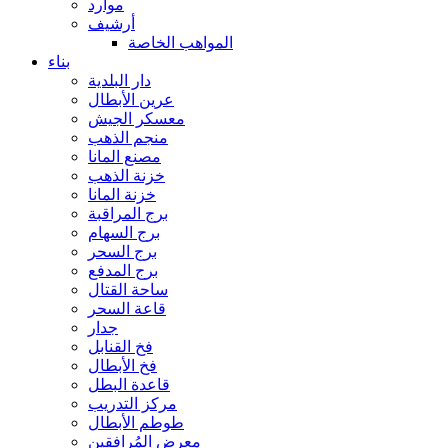
موارد
أرشيف
المواهب الخاصة
بناء
دار البلدية
عرين الأبطال
معسكر الجيش
منجم الذهب
مصنع المانا
خزنة الذهب
خزنة المانا
برج المراقبة
برج السهام
برج السحر
برج المدفع
ساحة القتال
قاعة السحر
جدار
فخ القنابل
فخ الأبطال
قاعدة البطل
مركز التدريب
طوطم الأبطال
معرض المُرافقين