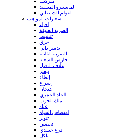
ميركشا
المايسترو المستبد
الغولم الشيطاني
شعارات المواهب
إحياء
الضربة العنيفة
تنشيط
حرق
تدمير ذاتي
الضربة القاتلة
حارس الشعلة
غلاف النصل
تبعثر
إبطاء
إسراع
هيجان
الجلد الحجري
ملك الحرب
عناد
امتصاص الحياة
تنوير
تحصين
درع جسدي
تآكل