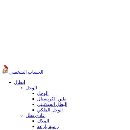
الحساب الشخصي
ابطال
الوحل
الوحل
طين الكريستال
البطل الجيلاتيني
الوحل المَلكي
عادي بطل
الملاك
رامية بارعة