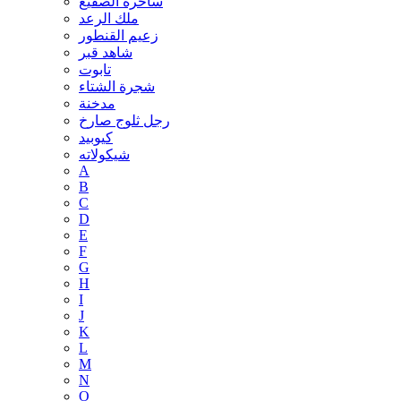
ساحرة الصقيع
ملك الرعد
زعيم القنطور
شاهد قبر
تابوت
شجرة الشتاء
مدخنة
رجل ثلوج صارخ
كيوبيد
شيكولاته
A
B
C
D
E
F
G
H
I
J
K
L
M
N
O