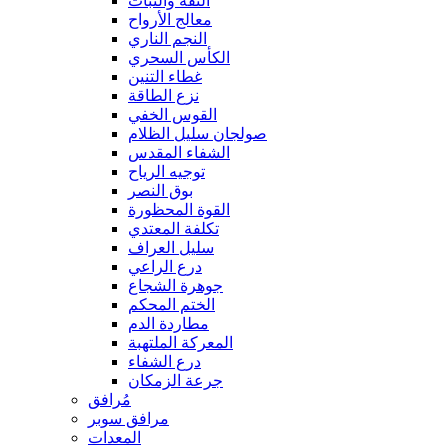
الثقة والثبات
معالج الأرواح
النجم الناري
الكأس السحري
غطاء التنين
نزع الطاقة
القوس الخفي
صولجان سليل الظلام
الشفاء المقدس
توجيه الرياح
بوق النصر
القوة المحظورة
تكلفة المعتدي
سليل العراف
درع الراعي
جوهرة الشجاع
الختم المحكم
مطاردة الدم
المعركة الملتهبة
درع الشفاء
جرعة الزمكان
مُرافق
مرافق سوبر
المعدات