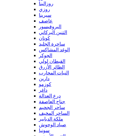
روزالينا
روزي
سيرينا
عاصف
البروفيسور
التنين البركاني
كونان
ساحرة الجليد
الوغد المشاكس
الجوكر
القبطان لولي
الطائر الأزرق
النبات المحارب
دارين
كوزمو
داغر
درع العدالة
جناح العاصفة
ساحر الجحيم
الساحر المخيف
ملكة الدبابير
صياد الوحوش
سونيا