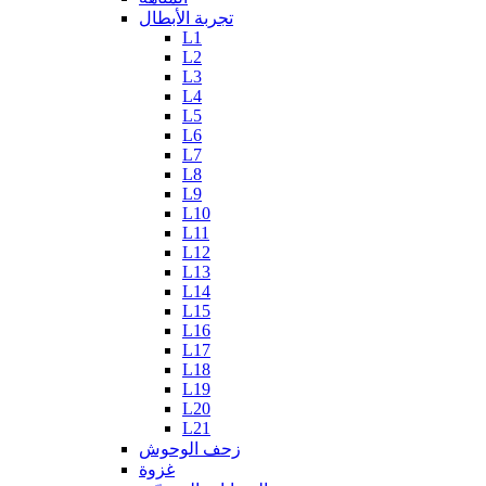
تجربة الأبطال
L1
L2
L3
L4
L5
L6
L7
L8
L9
L10
L11
L12
L13
L14
L15
L16
L17
L18
L19
L20
L21
زحف الوحوش
غزوة