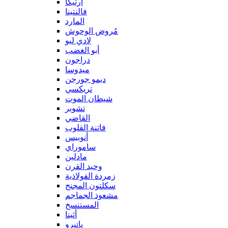
آرتيكا
فالنتينا
المارد
مُروض الوحوش
لادي ليو
أبو الغضب
دراجون
ميدوسا
ديمو جورجن
تريكسي
شيطان الموت
تشوبر
القاضي
فاتنة القلوب
أنوبيس
ساموراي
مادلين
وحيد القرن
زمردة الفولاذية
سكلتون المجنح
مشعوذ الجماجم
المستنسخ
أثينا
ياتيرو