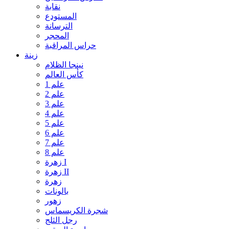
نقابة
المستودع
الترسانة
المحجر
حراس المراقبة
زينة
نينجا الظلام
كأس العالم
علم 1
علم 2
علم 3
علم 4
علم 5
علم 6
علم 7
علم 8
زهرة I
زهرة II
زهرة
بالونات
زهور
شجرة الكريسماس
رجل الثلج