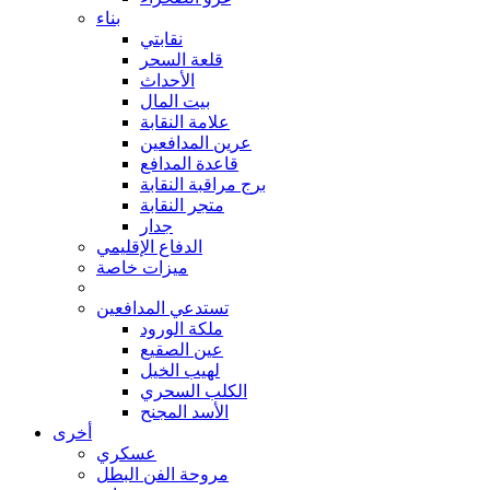
بناء
نقابتي
قلعة السحر
الأحداث
بيت المال
علامة النقابة
عرين المدافعين
قاعدة المدافع
برج مراقبة النقابة
متجر النقابة
جدار
الدفاع الإقليمي
ميزات خاصة
تستدعي المدافعين
ملكة الورود
عين الصقيع
لهيب الخيل
الكلب السحري
الأسد المجنح
أخرى
عسكري
مروحة الفن البطل