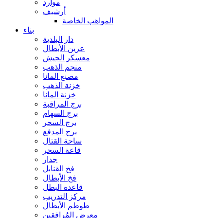
موارد
أرشيف
المواهب الخاصة
بناء
دار البلدية
عرين الأبطال
معسكر الجيش
منجم الذهب
مصنع المانا
خزنة الذهب
خزنة المانا
برج المراقبة
برج السهام
برج السحر
برج المدفع
ساحة القتال
قاعة السحر
جدار
فخ القنابل
فخ الأبطال
قاعدة البطل
مركز التدريب
طوطم الأبطال
معرض المُرافقين