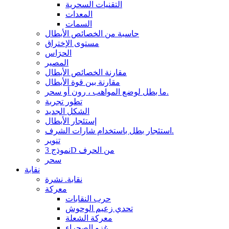
التقنيات السحرية
المعدات
السمات
حاسبة من الخصائص الأبطال
مستوى الإختراق
الحرَاس
المصير
مقارنة الخصائص الأبطال
مقارنة بين قوة الأبطال
ما بطل لوضع المواهب ، رون أو سحر.
تطور تجربة
الشكل الجديد
إستئجار الأبطال
استئجار بطل باستخدام شارات الشرف.
تنوير
نموذج 3D من الحرف
سحر
نقابة
نقابة. نشرة
معركة
حرب النقابات
تحدي زعيم الوحوش
معركة الشعلة
غزو الصحراء