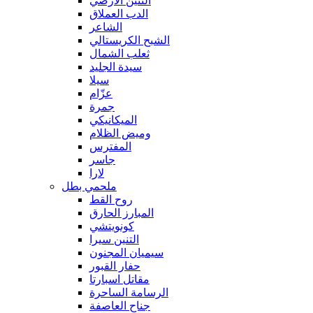
التنين الأرضي
الدب العملاق
الشاعر
الشبح الكريستالي
ثعلب الشمال
سيدة الجليد
سيلا
عزّام
جمرة
الميكانيكي
وميض الظلام
المفترس
جاسر
لارا
ملحمي بطل
روح القط
المبارز الحارق
كونويتشي
التنين سيرا
سيميان المجنون
حفار القبور
مقاتل اسبارتا
الرسامة الساحرة
جناح العاصفة