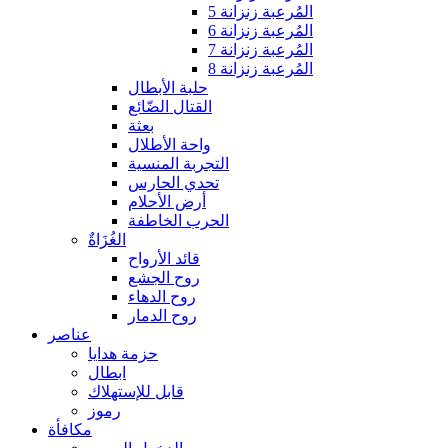
المُرعبة زنزانة 5
المُرعبة زنزانة 6
المُرعبة زنزانة 7
المُرعبة زنزانة 8
حلبة الأبطال
القتال الضّائع
بعثة
واحة الأطلال
التجربة المنسية
تحدي الحارس
أرض الأحلام
الحرب الخاطفة
الغُزَاةٌ
قائد الأرواح
روح الجشع
روح الدهاء
روح الدمار
عناصر
حزمة هدايا
ابطال
قابل للإستهلاك
رموز
مكافأة