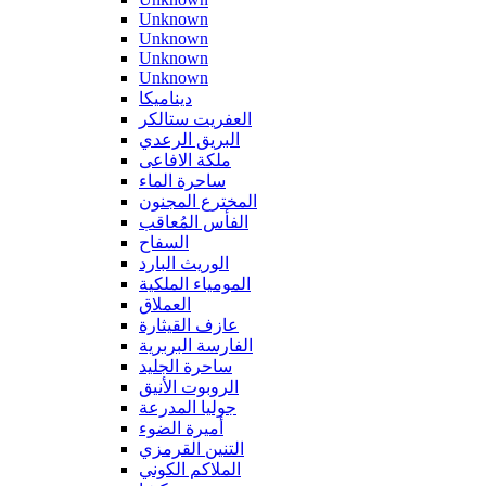
Unknown
Unknown
Unknown
Unknown
ديناميكا
العفريت ستالكر
البريق الرعدي
ملكة الافاعى
ساحرة الماء
المخترع المجنون
الفأس المُعاقب
السفاح
الوريث البارد
المومياء الملكية
العملاق
عازف القيثارة
الفارسة البربرية
ساحرة الجليد
الروبوت الأنيق
جوليا المدرعة
أميرة الضوء
التنين القرمزي
الملاكم الكوني