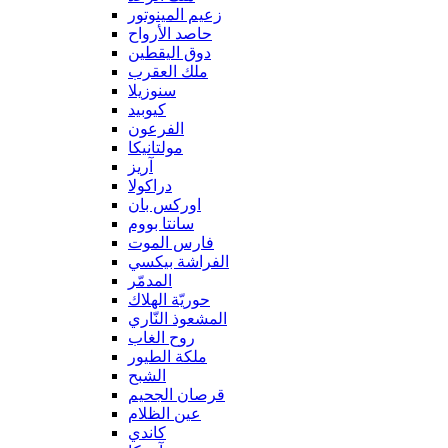
زعيم المينوتور
حاصد الأرواح
دوق اليقطين
ملك العقرب
سنوزيلا
كيوبيد
الفرعون
مولتانيكا
آريز
دراكولا
اوركس بان
سانتا بووم
فارس الموت
الفراشة بيكسي
المدمّر
حوريّة الهلاك
المشعوذ النّاري
روح الغاب
ملكة الطيور
الشبح
قرصان الجحيم
عين الظلام
كاندي