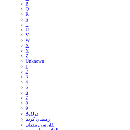
P
Q
R
S
T
U
V
W
X
Y
Z
Unknown
1
2
3
4
5
6
7
8
9
دراكولا
رمضان كريم
فانوس رمضان