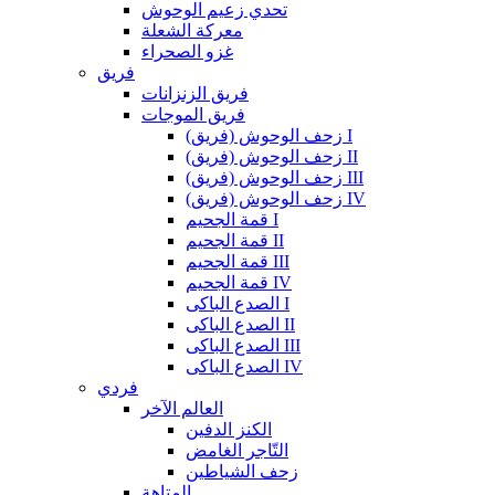
تحدي زعيم الوحوش
معركة الشعلة
غزو الصحراء
فريق
فريق الزنزانات
فريق الموجات
زحف الوحوش (فريق) I
زحف الوحوش (فريق) II
زحف الوحوش (فريق) III
زحف الوحوش (فريق) IV
قمة الجحيم I
قمة الجحيم II
قمة الجحيم III
قمة الجحيم IV
الصدع الباكى I
الصدع الباكى II
الصدع الباكى III
الصدع الباكى IV
فردي
العالم الآخر
الكنز الدفين
التّاجر الغامض
زحف الشياطين
المتاهة