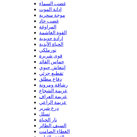
غضب السماء
إدانة الموت
موجة سحرية
غضب حاد
المراوغة
القوة الغاشمة
إرادة حديدية
الحياة الأبدية
نورملكي
قوى شريرة
حماس القائد
إنتعاش حيوي
تقطيع جزئي
دفاع مطلق
رشاقة ومرونة
عزيمة الشجاع
عزيمة العراف
عزيمة الراعي
درع شرير
تسلل
نار الحياة
السيف الطائر
الغطاء الصامت