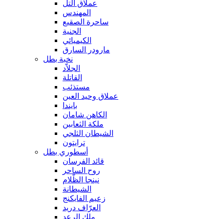
عملاق التل
المهندس
ساحرة الصقيع
الجنية
الكيميائي
مارودر السارق
نخبة بطل
الجلاّد
القاتلة
مستذئب
عملاق وحيد العين
بايندا
الكاهن شامان
ملكة الثعابين
الشيطان الثلجي
ترايتون
أسطوري بطل
قائد الفرسان
روح الساحر
نينجا الظّلام
الشيطانة
زعيم الفايكنج
العرّاف دريد
ملك الرعد