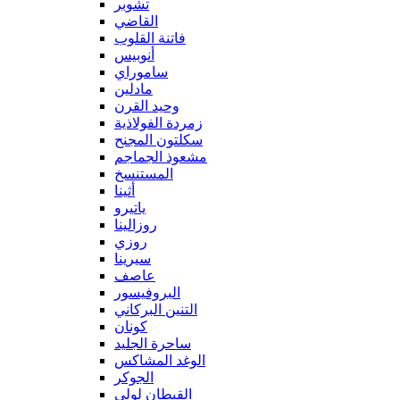
تشوبر
القاضي
فاتنة القلوب
أنوبيس
ساموراي
مادلين
وحيد القرن
زمردة الفولاذية
سكلتون المجنح
مشعوذ الجماجم
المستنسخ
أثينا
ياتيرو
روزالينا
روزي
سيرينا
عاصف
البروفيسور
التنين البركاني
كونان
ساحرة الجليد
الوغد المشاكس
الجوكر
القبطان لولي