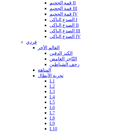
قمة الجحيم II
قمة الجحيم III
قمة الجحيم IV
الصدع الباكى I
الصدع الباكى II
الصدع الباكى III
الصدع الباكى IV
فردي
العالم الآخر
الكنز الدفين
التّاجر الغامض
زحف الشياطين
المتاهة
تجربة الأبطال
L1
L2
L3
L4
L5
L6
L7
L8
L9
L10