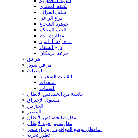
القوة المحظورة
تكلفة المعتدي
سليل العراف
درع الراعي
جوهرة الشجاع
الختم المحكم
مطاردة الدم
المعركة الملتهبة
درع الشفاء
جرعة الزمكان
مُرافق
مرافق سوبر
المعدات
التقنيات السحرية
المعدات
السمات
حاسبة من الخصائص الأبطال
مستوى الإختراق
الحرَاس
المصير
مقارنة الخصائص الأبطال
مقارنة بين قوة الأبطال
ما بطل لوضع المواهب ، رون أو سحر.
تطور تجربة