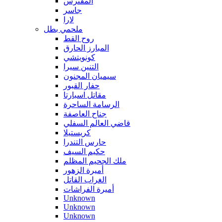
المفترس
جاسر
لارا
ملحمي بطل
روح القط
المبارز الحارق
كونويتشي
التنين سيرا
سيميان المجنون
حفار القبور
مقاتل اسبارتا
الرسامة الساحرة
جناح العاصفة
قاضي العالم السفلي
كريستيلا
حارس التندرا
حكيم السيف
ملك الجحيم المظلم
أميرة الزهور
الغراب القاتل
أميرة الفراشات
Unknown
Unknown
Unknown