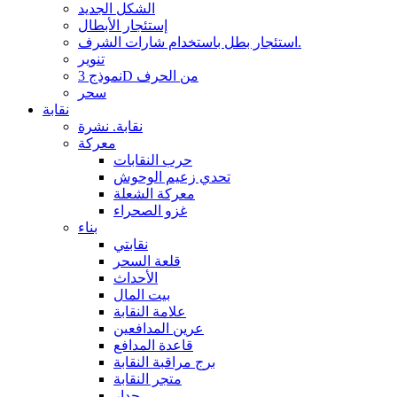
الشكل الجديد
إستئجار الأبطال
استئجار بطل باستخدام شارات الشرف.
تنوير
نموذج 3D من الحرف
سحر
نقابة
نقابة. نشرة
معركة
حرب النقابات
تحدي زعيم الوحوش
معركة الشعلة
غزو الصحراء
بناء
نقابتي
قلعة السحر
الأحداث
بيت المال
علامة النقابة
عرين المدافعين
قاعدة المدافع
برج مراقبة النقابة
متجر النقابة
جدار