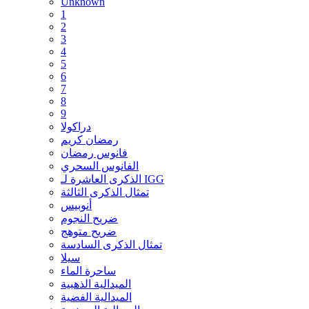
Unknown
1
2
3
4
5
6
7
8
9
دراكولا
رمضان كريم
فانوس رمضان
الفانوس السحري
الذكرى العاشرة لـ IGG
تمثال الذكرى الثالثة
أنوبيس
ضريح النجوم
ضريح متوهج
تمثال الذكرى السادسة
سيلا
ساحرة الماء
الميدالية الذهبية
الميدالية الفضية