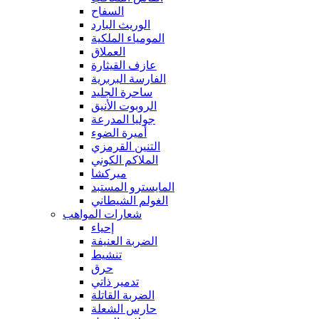
السفاح
الوريث البارد
المومياء الملكية
العملاق
عازف القيثارة
الفارسة البربرية
ساحرة الجليد
الروبوت الأنيق
جوليا المدرعة
أميرة الضوء
التنين القرمزي
الملاكم الكوني
ميركشا
المايسترو المستبد
الغولم الشيطاني
شعارات المواهب
إحياء
الضربة العنيفة
تنشيط
حرق
تدمير ذاتي
الضربة القاتلة
حارس الشعلة