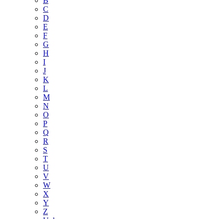
B
C
D
E
F
G
H
I
J
K
L
M
N
O
P
Q
R
S
T
U
V
W
X
Y
Z