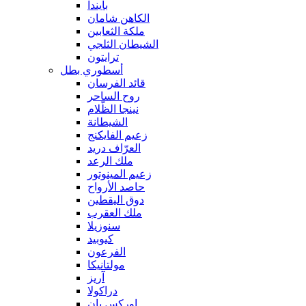
بايندا
الكاهن شامان
ملكة الثعابين
الشيطان الثلجي
ترايتون
أسطوري بطل
قائد الفرسان
روح الساحر
نينجا الظّلام
الشيطانة
زعيم الفايكنج
العرّاف دريد
ملك الرعد
زعيم المينوتور
حاصد الأرواح
دوق اليقطين
ملك العقرب
سنوزيلا
كيوبيد
الفرعون
مولتانيكا
آريز
دراكولا
اوركس بان