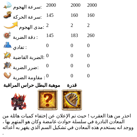
2000
2000
2000
سرعة الهجوم:
145
160
160
سرعة الحركة:
2
2
2
مدى الهجوم:
145
183
260
دقة الضربة :
0
0
0
تفادي :
0
0
0
الضربة القاضية:
0
0
0
ضرر الضربة:
0
0
0
مقاومة الضربة :
قدرة
موهبة البطل
حراس المراقبة
احذر من هذا العقرب ! حيث تم الإعلان عن إختفاء كميات هائلة من
المعادن النادرة في سلسلة حوادث غامضة وكان هو المتهم بها ،
ووجد انه يستخدم هذه المعادن في تشكيل السم الذي يقهر به أعدائه
.