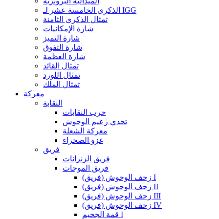
الميدالية البرونزية
الذكرى الخامسة عشر لـ IGG
تمثال الذكرى الثامنة
شارة الإمكانيات
شارة التميز
شارة التفوق
شارة العظمة
تمثال القائد
تمثال اللورد
تمثال الملك
معركة
النقابة
حرب النقابات
تحدي زعيم الوحوش
معركة الشعلة
غزو الصحراء
فريق
فريق الزنزانات
فريق الموجات
زحف الوحوش (فريق) I
زحف الوحوش (فريق) II
زحف الوحوش (فريق) III
زحف الوحوش (فريق) IV
قمة الجحيم I