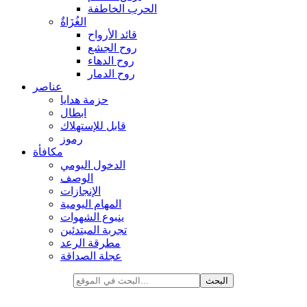
الحرب الخاطفة
الغُزَاةٌ
قائد الأرواح
روح الجشع
روح الدهاء
روح الدمار
عناصر
حزمة هدايا
ابطال
قابل للإستهلاك
رموز
مكافأة
الدخول اليومي
الوصف
الإنجازات
المهام اليومية
ينبوع الشهوات
تجربة المبتدئين
مطرقة الرعد
عجلة الصداقة