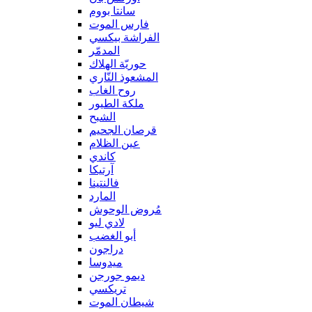
سانتا بووم
فارس الموت
الفراشة بيكسي
المدمّر
حوريّة الهلاك
المشعوذ النّاري
روح الغاب
ملكة الطيور
الشبح
قرصان الجحيم
عين الظلام
كاندي
آرتيكا
فالنتينا
المارد
مُروض الوحوش
لادي ليو
أبو الغضب
دراجون
ميدوسا
ديمو جورجن
تريكسي
شيطان الموت