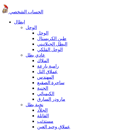
الحساب الشخصي
ابطال
الوحل
الوحل
طين الكريستال
البطل الجيلاتيني
الوحل المَلكي
عادي بطل
الملاك
رامية بارعة
عملاق التل
المهندس
ساحرة الصقيع
الجنية
الكيميائي
مارودر السارق
نخبة بطل
الجلاّد
القاتلة
مستذئب
عملاق وحيد العين