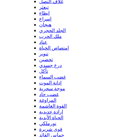
غلاف النصل
تبعثر
إبطاء
إسراع
هيجان
الجلد الحجري
ملك الحرب
عناد
امتصاص الحياة
تنوير
تحصين
درع جسدي
تآكل
غضب السماء
إدانة الموت
موجة سحرية
غضب حاد
المراوغة
القوة الغاشمة
إرادة حديدية
الحياة الأبدية
نورملكي
قوى شريرة
حماس القائد