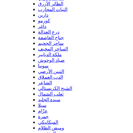
الطائر الأزرق
النبات المحارب
دارين
كوزمو
داغر
درع العدالة
جناح العاصفة
ساحر الجحيم
الساحر المخيف
ملكة الدبابير
صياد الوحوش
سونيا
التنين الأرضي
الدب العملاق
الشاعر
الشبح الكريستالي
ثعلب الشمال
سيدة الجليد
سيلا
عزّام
جمرة
الميكانيكي
وميض الظلام