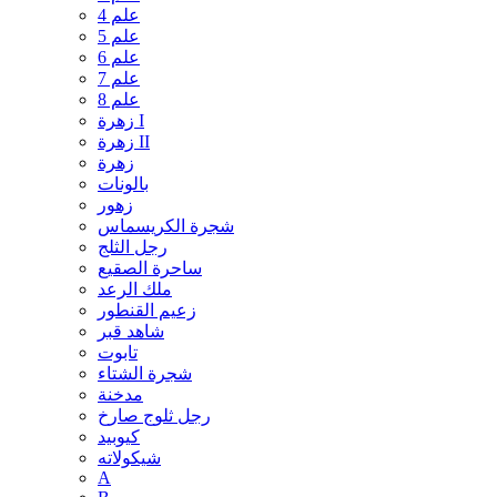
علم 4
علم 5
علم 6
علم 7
علم 8
زهرة I
زهرة II
زهرة
بالونات
زهور
شجرة الكريسماس
رجل الثلج
ساحرة الصقيع
ملك الرعد
زعيم القنطور
شاهد قبر
تابوت
شجرة الشتاء
مدخنة
رجل ثلوج صارخ
كيوبيد
شيكولاته
A