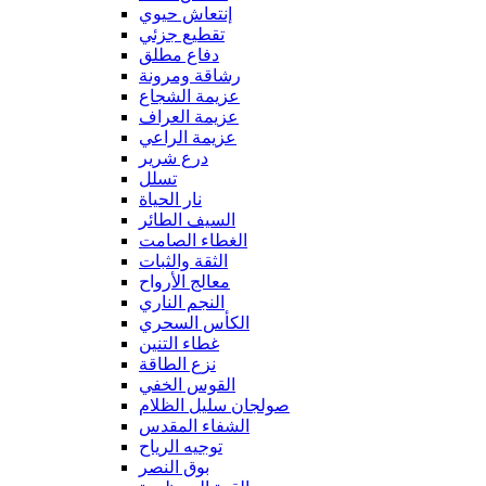
إنتعاش حيوي
تقطيع جزئي
دفاع مطلق
رشاقة ومرونة
عزيمة الشجاع
عزيمة العراف
عزيمة الراعي
درع شرير
تسلل
نار الحياة
السيف الطائر
الغطاء الصامت
الثقة والثبات
معالج الأرواح
النجم الناري
الكأس السحري
غطاء التنين
نزع الطاقة
القوس الخفي
صولجان سليل الظلام
الشفاء المقدس
توجيه الرياح
بوق النصر