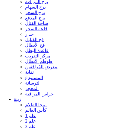
برج المراقبة
برج السهام
برج السحر
برج المدفع
ساحة القتال
قاعة السحر
جدار
فخ القنابل
فخ الأبطال
قاعدة البطل
مركز التدريب
طوطم الأبطال
معرض المُرافقين
نقابة
المستودع
الترسانة
المحجر
حراس المراقبة
زينة
نينجا الظلام
كأس العالم
علم 1
علم 2
علم 3