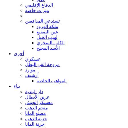
الدفاع الإقليمي
ميزات خاصة
تستدعي المدافعين
ملكة الورود
عين الصقيع
لهيب الخيل
الكلب السحري
الأسد المجنح
أخرى
عسكري
مروحة الفن البطل
موارد
أرشيف
المواهب الخاصة
بناء
دار البلدية
عرين الأبطال
معسكر الجيش
منجم الذهب
مصنع المانا
خزنة الذهب
خزنة المانا