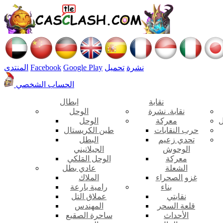
نشرة
تحميل
Google Play
Facebook
المنتدى
الحساب الشخصي
نقابة
ابطال
نقابة. نشرة
الوحل
ل
معركة
الوحل
حرب النقابات
طين الكريستال
تحدي زعيم
البطل
الوحوش
الجيلاتيني
معركة
الوحل المَلكي
الشعلة
عادي بطل
غزو الصحراء
الملاك
بناء
رامية بارعة
نقابتي
عملاق التل
قلعة السحر
المهندس
الأحداث
ساحرة الصقيع