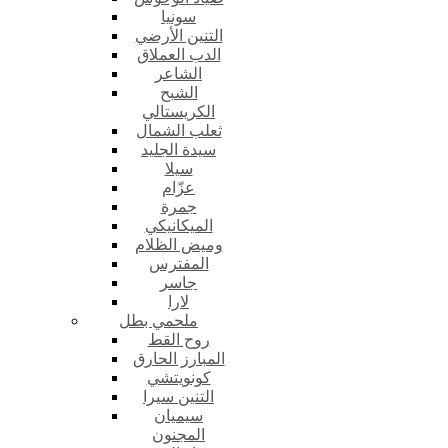
سونيا
التنين الأرضي
الدب العملاق
الشاعر
الشبح
الكريستالي
ثعلب الشمال
سيدة الجليد
سيلا
عزّام
جمرة
الميكانيكي
وميض الظلام
المفترس
جاسر
لارا
ملحمي بطل
روح القط
المبارز الحارق
كونويتشي
التنين سيرا
سيميان
المجنون