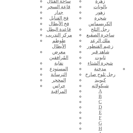
زهرة
ساحة القتال
بالونات
قاعة السحر
زهور
جدار
شجرة
فخ القنابل
الكريسماس
فخ الأبطال
رجل الثلج
قاعدة البطل
ساحرة الصقيع
مركز التدريب
ملك الرعد
طوطم
زعيم القنطور
الأبطال
شاهد قبر
معرض
تابوت
المُرافقين
شجرة الشتاء
نقابة
مدخنة
المستودع
رجل ثلوج صارخ
الترسانة
كيوبيد
المحجر
شيكولاته
حراس
A
المراقبة
B
C
D
E
F
G
H