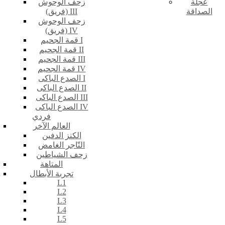
عجلة
زحف الوحوش
الصداقة
(فريق) III
زحف الوحوش
(فريق) IV
قمة الجحيم I
قمة الجحيم II
قمة الجحيم III
قمة الجحيم IV
الصدع الباكى I
الصدع الباكى II
الصدع الباكى III
الصدع الباكى IV
فردي
العالم الآخر
الكنز الدفين
التّاجر الغامض
زحف الشياطين
المتاهة
تجربة الأبطال
L1
L2
L3
L4
L5