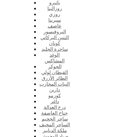
ياتيرو
روزالينا
روزي
سيرينا
عاصف
البروفيسور
التنين البركاني
كونان
ساحرة الجليد
الوغد
المشاكس
الجوكر
القبطان لولي
الطائر الأزرق
النبات المحارب
دارين
كوزمو
داغر
درع العدالة
جناح العاصفة
ساحر الجحيم
الساحر المخيف
ملكة الدبابير
صياد الوحوش