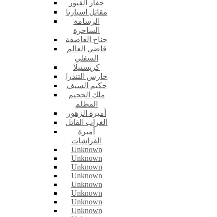
حفار القبور
مقاتل اسبارتا
الرسامة
الساحرة
جناح العاصفة
قاضي العالم
السفلي
كريستيلا
حارس التندرا
حكيم السيف
ملك الجحيم
المظلم
أميرة الزهور
الغراب القاتل
أميرة
الفراشات
Unknown
Unknown
Unknown
Unknown
Unknown
Unknown
Unknown
Unknown