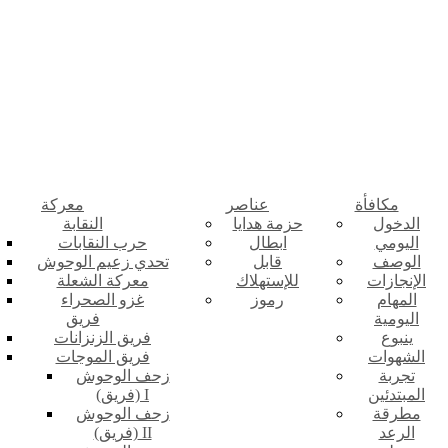
مكافأة
عناصر
معركة
الدخول
حزمة هدايا
النقابة
اليومي
ابطال
حرب النقابات
الوصف
قابل
تحدي زعيم الوحوش
الإنجازات
للإستهلاك
معركة الشعلة
المهام
رموز
غزو الصحراء
اليومية
فريق
ينبوع
فريق الزنزانات
الشهوات
فريق الموجات
تجربة
زحف الوحوش
المبتدئين
(فريق) I
مطرقة
زحف الوحوش
الرعد
(فريق) II