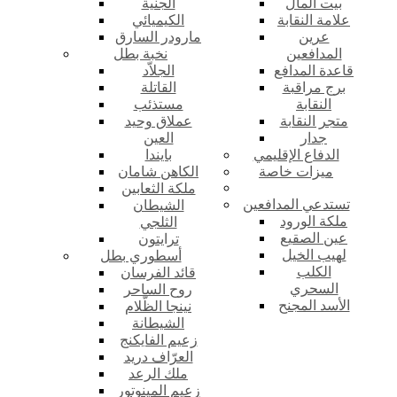
بيت المال
الجنية
علامة النقابة
الكيميائي
عرين
مارودر السارق
المدافعين
نخبة بطل
قاعدة المدافع
الجلاّد
برج مراقبة
القاتلة
النقابة
مستذئب
متجر النقابة
عملاق وحيد
جدار
العين
الدفاع الإقليمي
بايندا
ميزات خاصة
الكاهن شامان
ملكة الثعابين
تستدعي المدافعين
الشيطان
ملكة الورود
الثلجي
عين الصقيع
ترايتون
لهيب الخيل
أسطوري بطل
الكلب
قائد الفرسان
السحري
روح الساحر
الأسد المجنح
نينجا الظّلام
الشيطانة
زعيم الفايكنج
العرّاف دريد
ملك الرعد
زعيم المينوتور