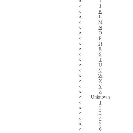
I
J
K
L
M
N
O
P
Q
R
S
T
U
V
W
X
Y
Z
Unknown
1
2
3
4
5
6