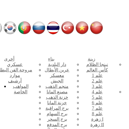
زينة
بناء
أخرى
نينجا الظلام
دار البلدية
عسكري
كأس العالم
عرين الأبطال
مروحة الفن البط
علم 1
معسكر
موارد
علم 2
الجيش
أرشيف
علم 3
منجم الذهب
المواهب
علم 4
مصنع المانا
الخاصة
علم 5
خزنة الذهب
علم 6
خزنة المانا
علم 7
برج المراقبة
علم 8
برج السهام
زهرة I
برج السحر
زهرة II
برج المدفع