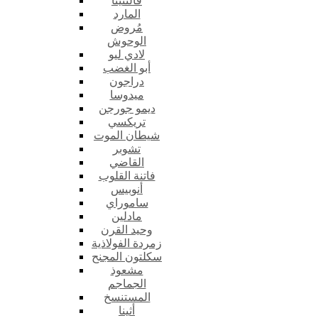
فالنتينا
المارد
مُروض
الوحوش
لادي ليو
أبو الغضب
دراجون
ميدوسا
ديمو جورجن
تريكسي
شيطان الموت
تشوبر
القاضي
فاتنة القلوب
أنوبيس
ساموراي
مادلين
وحيد القرن
زمردة الفولاذية
سكلتون المجنح
مشعوذ
الجماجم
المستنسخ
أثينا