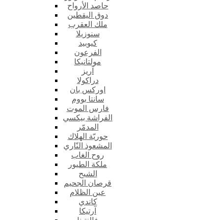
حاصد الأرواح
دوق اليقطين
ملك العقرب
سنوزيلا
كيوبيد
الفرعون
مولتانيكا
آريز
دراكولا
اوركس بان
سانتا بووم
فارس الموت
الفراشة بيكسي
المدمّر
حوريّة الهلاك
المشعوذ النّاري
روح الغاب
ملكة الطيور
الشبح
قرصان الجحيم
عين الظلام
كاندي
آرتيكا