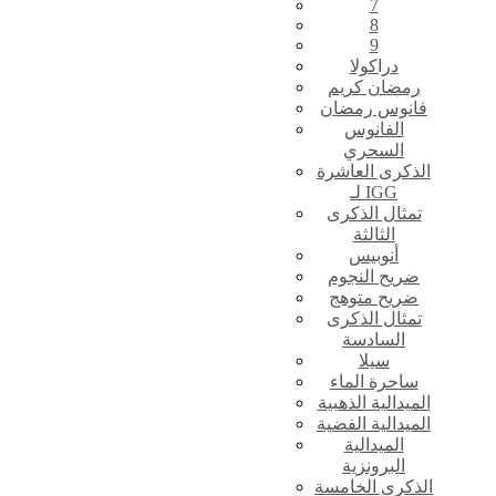
7
8
9
دراكولا
رمضان كريم
فانوس رمضان
الفانوس
السحري
الذكرى العاشرة
لـ IGG
تمثال الذكرى
الثالثة
أنوبيس
ضريح النجوم
ضريح متوهج
تمثال الذكرى
السادسة
سيلا
ساحرة الماء
الميدالية الذهبية
الميدالية الفضية
الميدالية
البرونزية
الذكرى الخامسة