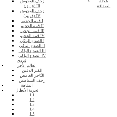
عجلة
زحف الوحوش
الصداقة
(فريق) III
زحف الوحوش
(فريق) IV
قمة الجحيم I
قمة الجحيم II
قمة الجحيم III
قمة الجحيم IV
الصدع الباكى I
الصدع الباكى II
الصدع الباكى III
الصدع الباكى IV
فردي
العالم الآخر
الكنز الدفين
التّاجر الغامض
زحف الشياطين
المتاهة
تجربة الأبطال
L1
L2
L3
L4
L5