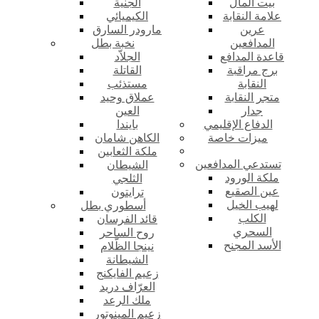
بيت المال
الجنية
علامة النقابة
الكيميائي
عرين
مارودر السارق
المدافعين
نخبة بطل
قاعدة المدافع
الجلاّد
برج مراقبة
القاتلة
النقابة
مستذئب
متجر النقابة
عملاق وحيد
جدار
العين
الدفاع الإقليمي
بايندا
ميزات خاصة
الكاهن شامان
ملكة الثعابين
تستدعي المدافعين
الشيطان
ملكة الورود
الثلجي
عين الصقيع
ترايتون
لهيب الخيل
أسطوري بطل
الكلب
قائد الفرسان
السحري
روح الساحر
الأسد المجنح
نينجا الظّلام
الشيطانة
زعيم الفايكنج
العرّاف دريد
ملك الرعد
زعيم المينوتور