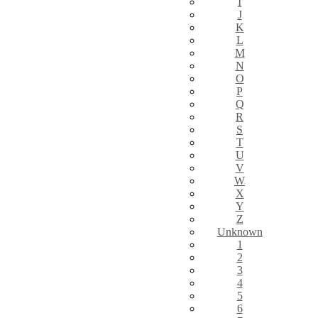
I
J
K
L
M
N
O
P
Q
R
S
T
U
V
W
X
Y
Z
Unknown
1
2
3
4
5
6