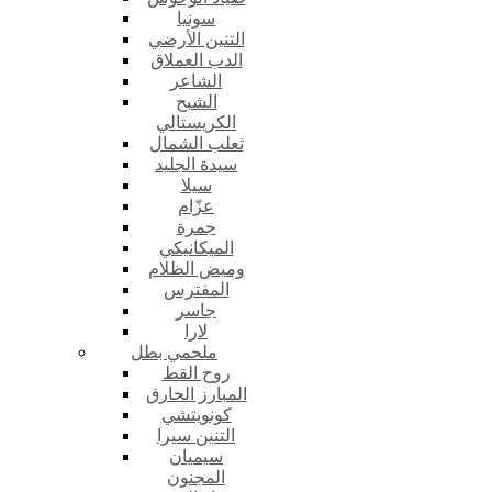
سونيا
التنين الأرضي
الدب العملاق
الشاعر
الشبح
الكريستالي
ثعلب الشمال
سيدة الجليد
سيلا
عزّام
جمرة
الميكانيكي
وميض الظلام
المفترس
جاسر
لارا
ملحمي بطل
روح القط
المبارز الحارق
كونويتشي
التنين سيرا
سيميان
المجنون