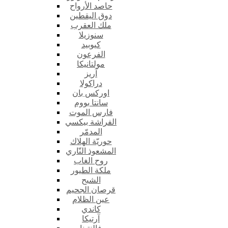
حاصد الأرواح
دوق اليقطين
ملك العقرب
سنوزيلا
كيوبيد
الفرعون
مولتانيكا
آريز
دراكولا
اوركس بان
سانتا بووم
فارس الموت
الفراشة بيكسي
المدمّر
حوريّة الهلاك
المشعوذ النّاري
روح الغاب
ملكة الطيور
الشبح
قرصان الجحيم
عين الظلام
كاندي
آرتيكا