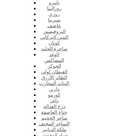
ياتيرو
روزالينا
روزي
سيرينا
عاصف
البروفيسور
التنين البركاني
كونان
ساحرة الجليد
الوغد
المشاكس
الجوكر
القبطان لولي
الطائر الأزرق
النبات المحارب
دارين
كوزمو
داغر
درع العدالة
جناح العاصفة
ساحر الجحيم
الساحر المخيف
ملكة الدبابير
صياد الوحوش