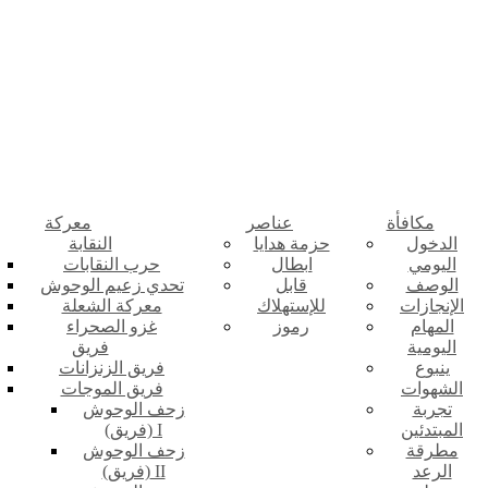
مكافأة
عناصر
معركة
الدخول
حزمة هدايا
النقابة
اليومي
ابطال
حرب النقابات
الوصف
قابل
تحدي زعيم الوحوش
الإنجازات
للإستهلاك
معركة الشعلة
المهام
رموز
غزو الصحراء
اليومية
فريق
ينبوع
فريق الزنزانات
الشهوات
فريق الموجات
تجربة
زحف الوحوش
المبتدئين
(فريق) I
مطرقة
زحف الوحوش
الرعد
(فريق) II