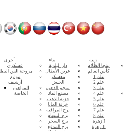
زينة
بناء
أخرى
نينجا الظلام
دار البلدية
عسكري
كأس العالم
عرين الأبطال
مروحة الفن البط
علم 1
معسكر
موارد
علم 2
الجيش
أرشيف
علم 3
منجم الذهب
المواهب
علم 4
مصنع المانا
الخاصة
علم 5
خزنة الذهب
علم 6
خزنة المانا
علم 7
برج المراقبة
علم 8
برج السهام
زهرة I
برج السحر
زهرة II
برج المدفع