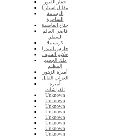
حفار القبور
مقاتل اسبارتا
الرسامة
الساحرة
جناح العاصفة
قاضي العالم
السفلي
كريستيلا
حارس التندرا
حكيم السيف
ملك الجحيم
المظلم
أميرة الزهور
الغراب القاتل
أميرة
الفراشات
Unknown
Unknown
Unknown
Unknown
Unknown
Unknown
Unknown
Unknown