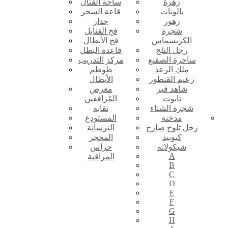
زهرة
ساحة القتال
بالونات
قاعة السحر
زهور
جدار
شجرة
فخ القنابل
الكريسماس
فخ الأبطال
رجل الثلج
قاعدة البطل
ساحرة الصقيع
مركز التدريب
ملك الرعد
طوطم
زعيم القنطور
الأبطال
شاهد قبر
معرض
تابوت
المُرافقين
شجرة الشتاء
نقابة
مدخنة
المستودع
رجل ثلوج صارخ
الترسانة
كيوبيد
المحجر
شيكولاته
حراس
A
المراقبة
B
C
D
E
F
G
H