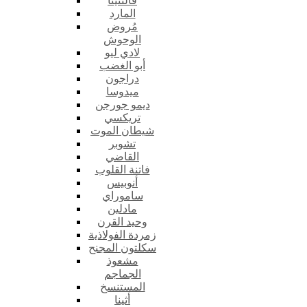
فالنتينا
المارد
مُروض
الوحوش
لادي ليو
أبو الغضب
دراجون
ميدوسا
ديمو جورجن
تريكسي
شيطان الموت
تشوبر
القاضي
فاتنة القلوب
أنوبيس
ساموراي
مادلين
وحيد القرن
زمردة الفولاذية
سكلتون المجنح
مشعوذ
الجماجم
المستنسخ
أثينا