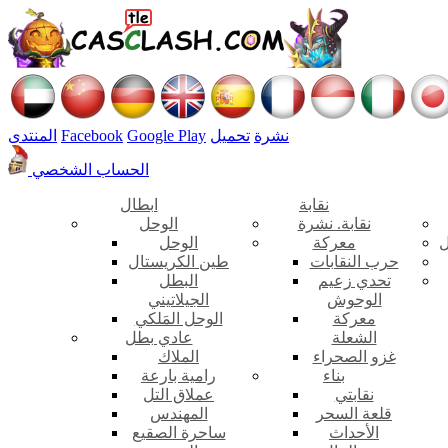
نشرة
تحميل
Google Play
Facebook
المنتدى
الحساب الشخصي
نقابة
ابطال
نقابة. نشرة
الوحل
ل
معركة
الوحل
حرب النقابات
طين الكريستال
تحدي زعيم
البطل
الوحوش
الجيلاتيني
معركة
الوحل المَلكي
الشعلة
عادي بطل
غزو الصحراء
الملاك
بناء
رامية بارعة
نقابتي
عملاق التل
قلعة السحر
المهندس
الأحداث
ساحرة الصقيع