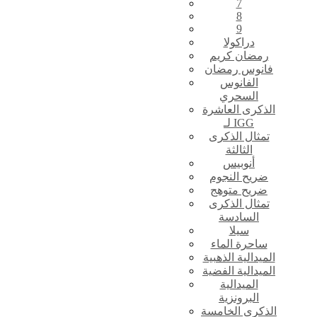
7
8
9
دراكولا
رمضان كريم
فانوس رمضان
الفانوس
السحري
الذكرى العاشرة
لـ IGG
تمثال الذكرى
الثالثة
أنوبيس
ضريح النجوم
ضريح متوهج
تمثال الذكرى
السادسة
سيلا
ساحرة الماء
الميدالية الذهبية
الميدالية الفضية
الميدالية
البرونزية
الذكرى الخامسة