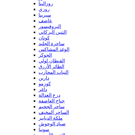
روزالينا
روزي
سيرينا
عاصف
البروفيسور
التنين البركاني
كونان
ساحرة الجليد
الوغد المشاكس
الجوكر
القبطان لولي
الطائر الأزرق
النبات المحارب
دارين
كوزمو
داغر
درع العدالة
جناح العاصفة
ساحر الجحيم
الساحر المخيف
ملكة الدبابير
صياد الوحوش
سونيا