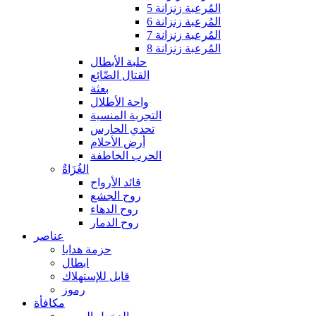
المُرعبة زنزانة 5
المُرعبة زنزانة 6
المُرعبة زنزانة 7
المُرعبة زنزانة 8
حلبة الأبطال
القتال الضّائع
بعثة
واحة الأطلال
التجربة المنسية
تحدي الحارس
أرض الأحلام
الحرب الخاطفة
الغُزَاةٌ
قائد الأرواح
روح الجشع
روح الدهاء
روح الدمار
عناصر
حزمة هدايا
ابطال
قابل للإستهلاك
رموز
مكافأة