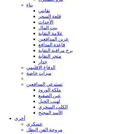
بناء
نقابتي
قلعة السحر
الأحداث
بيت المال
علامة النقابة
عرين المدافعين
قاعدة المدافع
برج مراقبة النقابة
متجر النقابة
جدار
الدفاع الإقليمي
ميزات خاصة
تستدعي المدافعين
ملكة الورود
عين الصقيع
لهيب الخيل
الكلب السحري
الأسد المجنح
أخرى
عسكري
مروحة الفن البطل