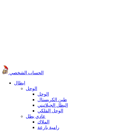
الحساب الشخصي
ابطال
الوحل
الوحل
طين الكريستال
البطل الجيلاتيني
الوحل المَلكي
عادي بطل
الملاك
رامية بارعة