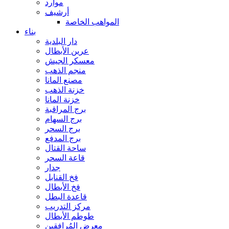
موارد
أرشيف
المواهب الخاصة
بناء
دار البلدية
عرين الأبطال
معسكر الجيش
منجم الذهب
مصنع المانا
خزنة الذهب
خزنة المانا
برج المراقبة
برج السهام
برج السحر
برج المدفع
ساحة القتال
قاعة السحر
جدار
فخ القنابل
فخ الأبطال
قاعدة البطل
مركز التدريب
طوطم الأبطال
معرض المُرافقين