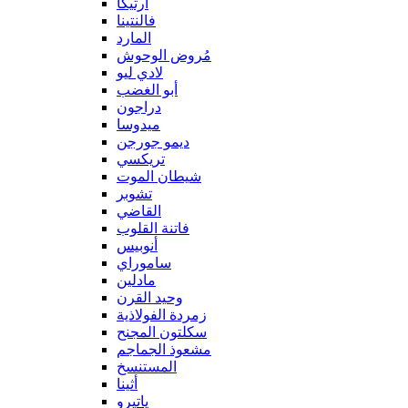
آرتيكا
فالنتينا
المارد
مُروض الوحوش
لادي ليو
أبو الغضب
دراجون
ميدوسا
ديمو جورجن
تريكسي
شيطان الموت
تشوبر
القاضي
فاتنة القلوب
أنوبيس
ساموراي
مادلين
وحيد القرن
زمردة الفولاذية
سكلتون المجنح
مشعوذ الجماجم
المستنسخ
أثينا
ياتيرو