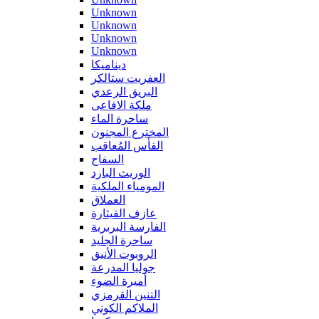
Unknown
Unknown
Unknown
Unknown
ديناميكا
العفريت ستالكر
البريق الرعدي
ملكة الافاعى
ساحرة الماء
المخترع المجنون
الفأس المُعاقب
السفاح
الوريث البارد
المومياء الملكية
العملاق
عازف القيثارة
الفارسة البربرية
ساحرة الجليد
الروبوت الأنيق
جوليا المدرعة
أميرة الضوء
التنين القرمزي
الملاكم الكوني