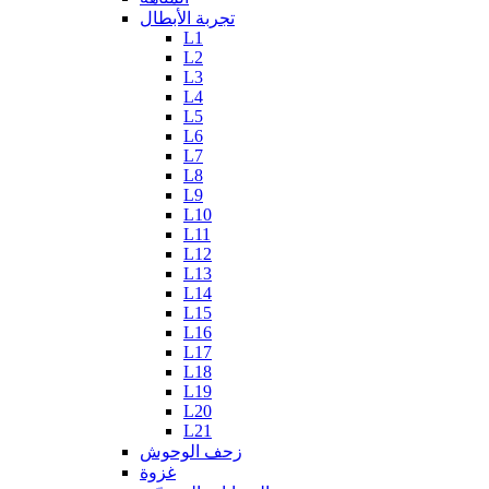
تجربة الأبطال
L1
L2
L3
L4
L5
L6
L7
L8
L9
L10
L11
L12
L13
L14
L15
L16
L17
L18
L19
L20
L21
زحف الوحوش
غزوة