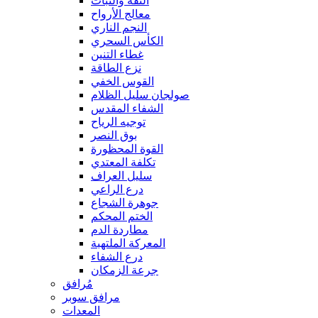
الثقة والثبات
معالج الأرواح
النجم الناري
الكأس السحري
غطاء التنين
نزع الطاقة
القوس الخفي
صولجان سليل الظلام
الشفاء المقدس
توجيه الرياح
بوق النصر
القوة المحظورة
تكلفة المعتدي
سليل العراف
درع الراعي
جوهرة الشجاع
الختم المحكم
مطاردة الدم
المعركة الملتهبة
درع الشفاء
جرعة الزمكان
مُرافق
مرافق سوبر
المعدات