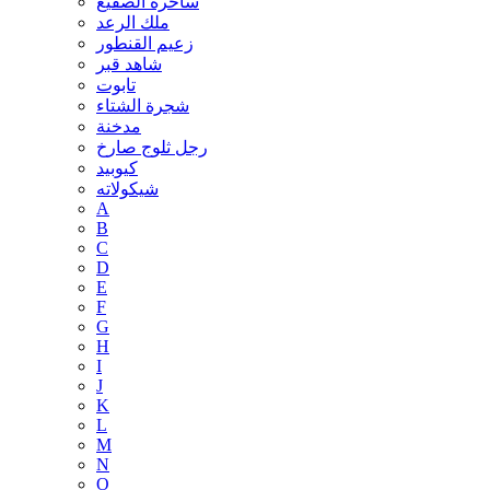
ساحرة الصقيع
ملك الرعد
زعيم القنطور
شاهد قبر
تابوت
شجرة الشتاء
مدخنة
رجل ثلوج صارخ
كيوبيد
شيكولاته
A
B
C
D
E
F
G
H
I
J
K
L
M
N
O