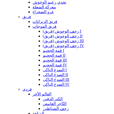
تحدي زعيم الوحوش
معركة الشعلة
غزو الصحراء
فريق
فريق الزنزانات
فريق الموجات
زحف الوحوش (فريق) I
زحف الوحوش (فريق) II
زحف الوحوش (فريق) III
زحف الوحوش (فريق) IV
قمة الجحيم I
قمة الجحيم II
قمة الجحيم III
قمة الجحيم IV
الصدع الباكى I
الصدع الباكى II
الصدع الباكى III
الصدع الباكى IV
فردي
العالم الآخر
الكنز الدفين
التّاجر الغامض
زحف الشياطين
المتاهة