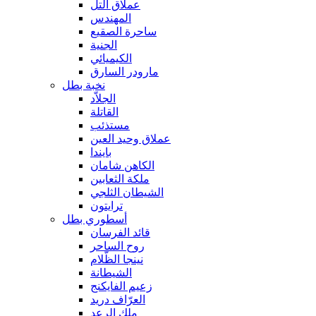
عملاق التل
المهندس
ساحرة الصقيع
الجنية
الكيميائي
مارودر السارق
نخبة بطل
الجلاّد
القاتلة
مستذئب
عملاق وحيد العين
بايندا
الكاهن شامان
ملكة الثعابين
الشيطان الثلجي
ترايتون
أسطوري بطل
قائد الفرسان
روح الساحر
نينجا الظّلام
الشيطانة
زعيم الفايكنج
العرّاف دريد
ملك الرعد