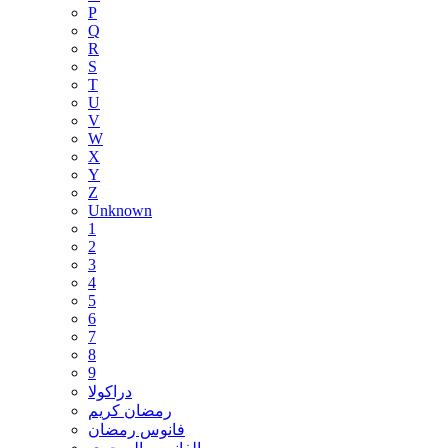
P
Q
R
S
T
U
V
W
X
Y
Z
Unknown
1
2
3
4
5
6
7
8
9
دراكولا
رمضان كريم
فانوس رمضان