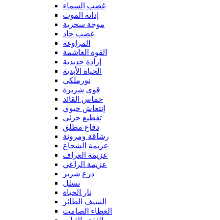
غضب السماء
إدانة الموت
موجة سحرية
غضب حاد
المراوغة
القوة الغاشمة
إرادة حديدية
الحياة الأبدية
نورملكي
قوى شريرة
حماس القائد
إنتعاش حيوي
تقطيع جزئي
دفاع مطلق
رشاقة ومرونة
عزيمة الشجاع
عزيمة العراف
عزيمة الراعي
درع شرير
تسلل
نار الحياة
السيف الطائر
الغطاء الصامت