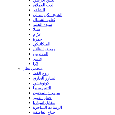
التنين الأرضي
الدب العملاق
الشاعر
الشبح الكريستالي
ثعلب الشمال
سيدة الجليد
سيلا
عزّام
جمرة
الميكانيكي
وميض الظلام
المفترس
جاسر
لارا
ملحمي بطل
روح القط
المبارز الحارق
كونويتشي
التنين سيرا
سيميان المجنون
حفار القبور
مقاتل اسبارتا
الرسامة الساحرة
جناح العاصفة