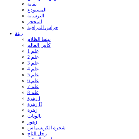
نقابة
المستودع
الترسانة
المحجر
حراس المراقبة
زينة
نينجا الظلام
كأس العالم
علم 1
علم 2
علم 3
علم 4
علم 5
علم 6
علم 7
علم 8
زهرة I
زهرة II
زهرة
بالونات
زهور
شجرة الكريسماس
رجل الثلج