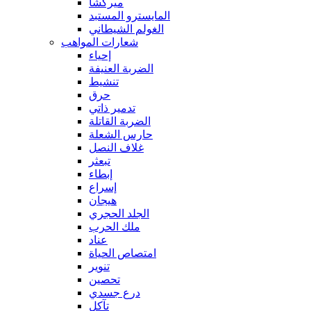
ميركشا
المايسترو المستبد
الغولم الشيطاني
شعارات المواهب
إحياء
الضربة العنيفة
تنشيط
حرق
تدمير ذاتي
الضربة القاتلة
حارس الشعلة
غلاف النصل
تبعثر
إبطاء
إسراع
هيجان
الجلد الحجري
ملك الحرب
عناد
امتصاص الحياة
تنوير
تحصين
درع جسدي
تآكل