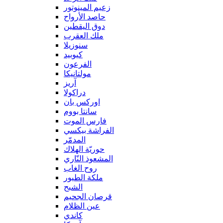
زعيم المينوتور
حاصد الأرواح
دوق اليقطين
ملك العقرب
سنوزيلا
كيوبيد
الفرعون
مولتانيكا
آريز
دراكولا
اوركس بان
سانتا بووم
فارس الموت
الفراشة بيكسي
المدمّر
حوريّة الهلاك
المشعوذ النّاري
روح الغاب
ملكة الطيور
الشبح
قرصان الجحيم
عين الظلام
كاندي