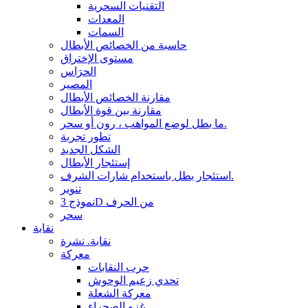
التقنيات السحرية
المعدات
السمات
حاسبة من الخصائص الأبطال
مستوى الإختراق
الحرَاس
المصير
مقارنة الخصائص الأبطال
مقارنة بين قوة الأبطال
ما بطل لوضع المواهب ، رون أو سحر.
تطور تجربة
الشكل الجديد
إستئجار الأبطال
استئجار بطل باستخدام شارات الشرف.
تنوير
نموذج 3D من الحرف
سحر
نقابة
نقابة. نشرة
معركة
حرب النقابات
تحدي زعيم الوحوش
معركة الشعلة
غزو الصحراء