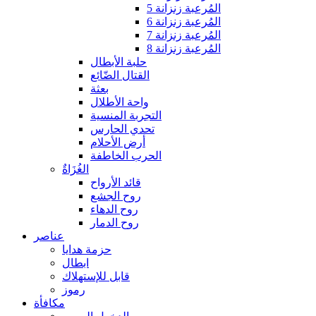
المُرعبة زنزانة 5
المُرعبة زنزانة 6
المُرعبة زنزانة 7
المُرعبة زنزانة 8
حلبة الأبطال
القتال الضّائع
بعثة
واحة الأطلال
التجربة المنسية
تحدي الحارس
أرض الأحلام
الحرب الخاطفة
الغُزَاةٌ
قائد الأرواح
روح الجشع
روح الدهاء
روح الدمار
عناصر
حزمة هدايا
ابطال
قابل للإستهلاك
رموز
مكافأة