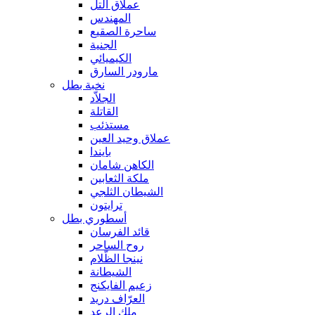
عملاق التل
المهندس
ساحرة الصقيع
الجنية
الكيميائي
مارودر السارق
نخبة بطل
الجلاّد
القاتلة
مستذئب
عملاق وحيد العين
بايندا
الكاهن شامان
ملكة الثعابين
الشيطان الثلجي
ترايتون
أسطوري بطل
قائد الفرسان
روح الساحر
نينجا الظّلام
الشيطانة
زعيم الفايكنج
العرّاف دريد
ملك الرعد