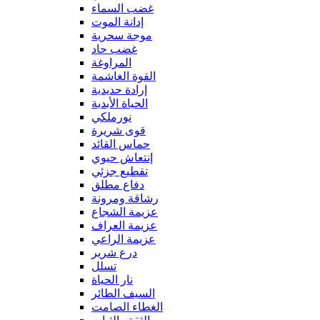
غضب السماء
إدانة الموت
موجة سحرية
غضب حاد
المراوغة
القوة الغاشمة
إرادة حديدية
الحياة الأبدية
نورملكي
قوى شريرة
حماس القائد
إنتعاش حيوي
تقطيع جزئي
دفاع مطلق
رشاقة ومرونة
عزيمة الشجاع
عزيمة العراف
عزيمة الراعي
درع شرير
تسلل
نار الحياة
السيف الطائر
الغطاء الصامت