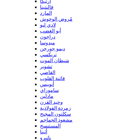
آرتيكا
فالنتينا
المارد
مُروض الوحوش
لادي ليو
أبو الغضب
دراجون
ميدوسا
ديمو جورجن
تريكسي
شيطان الموت
تشوبر
القاضي
فاتنة القلوب
أنوبيس
ساموراي
مادلين
وحيد القرن
زمردة الفولاذية
سكلتون المجنح
مشعوذ الجماجم
المستنسخ
أثينا
ياتيرو