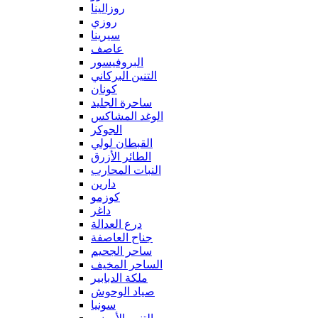
روزالينا
روزي
سيرينا
عاصف
البروفيسور
التنين البركاني
كونان
ساحرة الجليد
الوغد المشاكس
الجوكر
القبطان لولي
الطائر الأزرق
النبات المحارب
دارين
كوزمو
داغر
درع العدالة
جناح العاصفة
ساحر الجحيم
الساحر المخيف
ملكة الدبابير
صياد الوحوش
سونيا