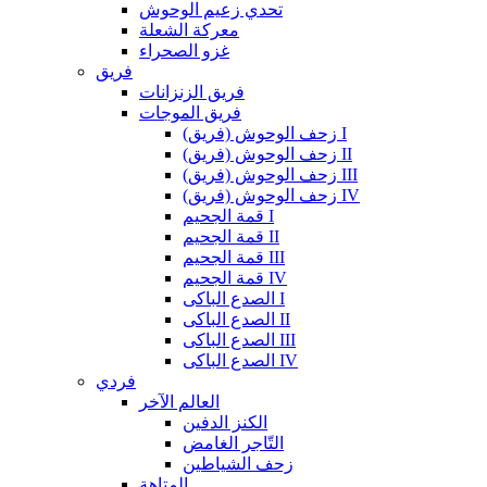
تحدي زعيم الوحوش
معركة الشعلة
غزو الصحراء
فريق
فريق الزنزانات
فريق الموجات
زحف الوحوش (فريق) I
زحف الوحوش (فريق) II
زحف الوحوش (فريق) III
زحف الوحوش (فريق) IV
قمة الجحيم I
قمة الجحيم II
قمة الجحيم III
قمة الجحيم IV
الصدع الباكى I
الصدع الباكى II
الصدع الباكى III
الصدع الباكى IV
فردي
العالم الآخر
الكنز الدفين
التّاجر الغامض
زحف الشياطين
المتاهة