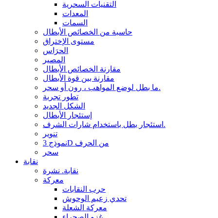
التقنيات السحرية
المعدات
السمات
حاسبة من الخصائص الأبطال
مستوى الإختراق
الحرَاس
المصير
مقارنة الخصائص الأبطال
مقارنة بين قوة الأبطال
ما بطل لوضع المواهب ، رون أو سحر.
تطور تجربة
الشكل الجديد
إستئجار الأبطال
استئجار بطل باستخدام شارات الشرف.
تنوير
نموذج 3D من الحرف
سحر
نقابة
نقابة. نشرة
معركة
حرب النقابات
تحدي زعيم الوحوش
معركة الشعلة
غزو الصحراء