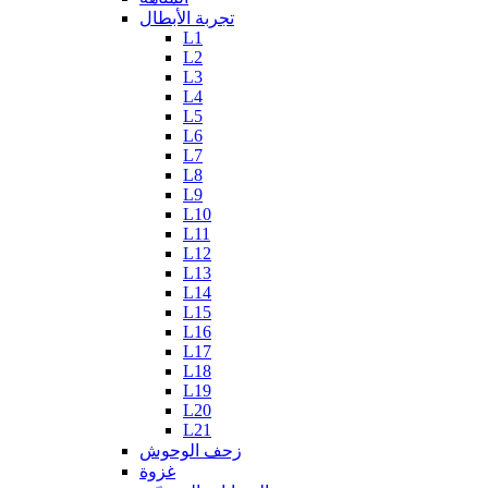
تجربة الأبطال
L1
L2
L3
L4
L5
L6
L7
L8
L9
L10
L11
L12
L13
L14
L15
L16
L17
L18
L19
L20
L21
زحف الوحوش
غزوة