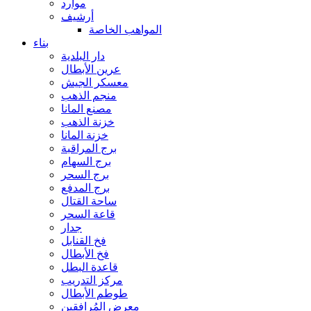
موارد
أرشيف
المواهب الخاصة
بناء
دار البلدية
عرين الأبطال
معسكر الجيش
منجم الذهب
مصنع المانا
خزنة الذهب
خزنة المانا
برج المراقبة
برج السهام
برج السحر
برج المدفع
ساحة القتال
قاعة السحر
جدار
فخ القنابل
فخ الأبطال
قاعدة البطل
مركز التدريب
طوطم الأبطال
معرض المُرافقين