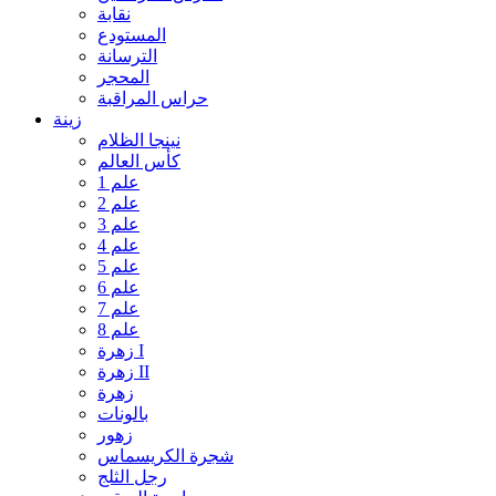
نقابة
المستودع
الترسانة
المحجر
حراس المراقبة
زينة
نينجا الظلام
كأس العالم
علم 1
علم 2
علم 3
علم 4
علم 5
علم 6
علم 7
علم 8
زهرة I
زهرة II
زهرة
بالونات
زهور
شجرة الكريسماس
رجل الثلج