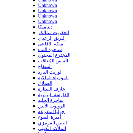
Unknown
Unknown
Unknown
Unknown
ديناميكا
العفريت ستالكر
البريق الرعدي
ملكة الافاعى
ساحرة الماء
المخترع المجنون
الفأس المُعاقب
السفاح
الوريث البارد
المومياء الملكية
العملاق
عازف القيثارة
الفارسة البربرية
ساحرة الجليد
الروبوت الأنيق
جوليا المدرعة
أميرة الضوء
التنين القرمزي
الملاكم الكوني