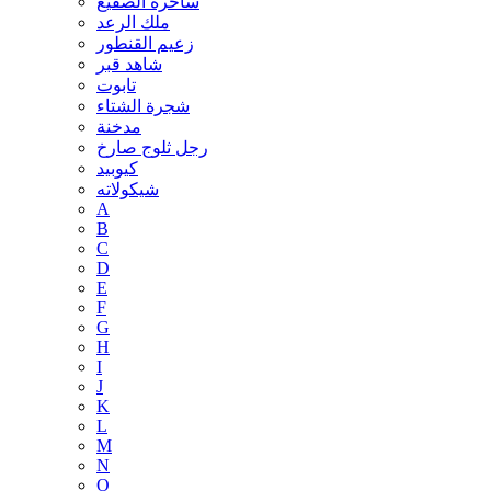
ساحرة الصقيع
ملك الرعد
زعيم القنطور
شاهد قبر
تابوت
شجرة الشتاء
مدخنة
رجل ثلوج صارخ
كيوبيد
شيكولاته
A
B
C
D
E
F
G
H
I
J
K
L
M
N
O