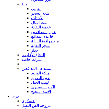
بناء
نقابتي
قلعة السحر
الأحداث
بيت المال
علامة النقابة
عرين المدافعين
قاعدة المدافع
برج مراقبة النقابة
متجر النقابة
جدار
الدفاع الإقليمي
ميزات خاصة
تستدعي المدافعين
ملكة الورود
عين الصقيع
لهيب الخيل
الكلب السحري
الأسد المجنح
أخرى
عسكري
مروحة الفن البطل