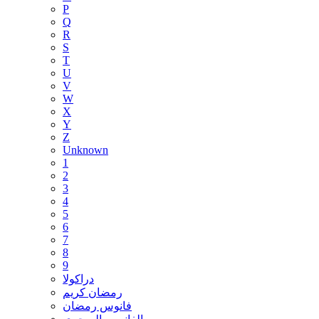
P
Q
R
S
T
U
V
W
X
Y
Z
Unknown
1
2
3
4
5
6
7
8
9
دراكولا
رمضان كريم
فانوس رمضان