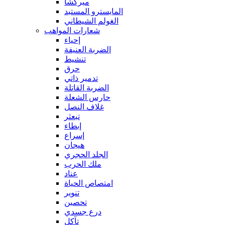
ميركشا
المايسترو المستبد
الغولم الشيطاني
شعارات المواهب
إحياء
الضربة العنيفة
تنشيط
حرق
تدمير ذاتي
الضربة القاتلة
حارس الشعلة
غلاف النصل
تبعثر
إبطاء
إسراع
هيجان
الجلد الحجري
ملك الحرب
عناد
امتصاص الحياة
تنوير
تحصين
درع جسدي
تآكل