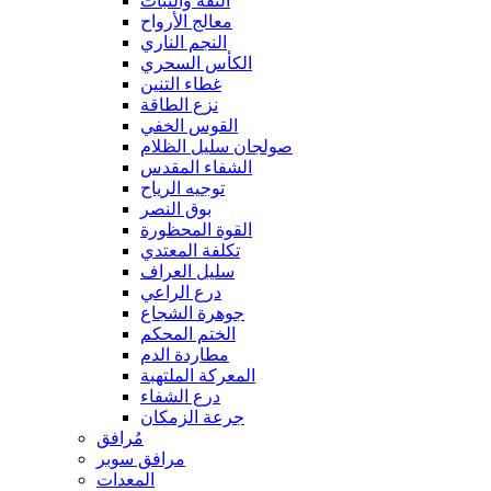
الثقة والثبات
معالج الأرواح
النجم الناري
الكأس السحري
غطاء التنين
نزع الطاقة
القوس الخفي
صولجان سليل الظلام
الشفاء المقدس
توجيه الرياح
بوق النصر
القوة المحظورة
تكلفة المعتدي
سليل العراف
درع الراعي
جوهرة الشجاع
الختم المحكم
مطاردة الدم
المعركة الملتهبة
درع الشفاء
جرعة الزمكان
مُرافق
مرافق سوبر
المعدات