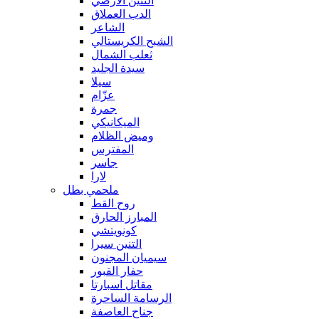
التنين الأرضي
الدب العملاق
الشاعر
الشبح الكريستالي
ثعلب الشمال
سيدة الجليد
سيلا
عزّام
جمرة
الميكانيكي
وميض الظلام
المفترس
جاسر
لارا
ملحمي بطل
روح القط
المبارز الحارق
كونويتشي
التنين سيرا
سيميان المجنون
حفار القبور
مقاتل اسبارتا
الرسامة الساحرة
جناح العاصفة