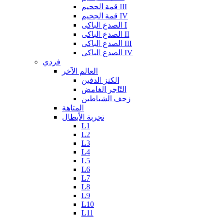
قمة الجحيم III
قمة الجحيم IV
الصدع الباكى I
الصدع الباكى II
الصدع الباكى III
الصدع الباكى IV
فردي
العالم الآخر
الكنز الدفين
التّاجر الغامض
زحف الشياطين
المتاهة
تجربة الأبطال
L1
L2
L3
L4
L5
L6
L7
L8
L9
L10
L11