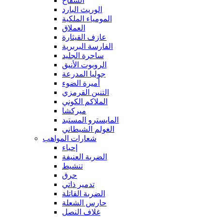
السفاح
الوريث البارد
المومياء الملكية
العملاق
عازف القيثارة
الفارسة البربرية
ساحرة الجليد
الروبوت الأنيق
جوليا المدرعة
أميرة الضوء
التنين القرمزي
الملاكم الكوني
ميركشا
المايسترو المستبد
الغولم الشيطاني
شعارات المواهب
إحياء
الضربة العنيفة
تنشيط
حرق
تدمير ذاتي
الضربة القاتلة
حارس الشعلة
غلاف النصل