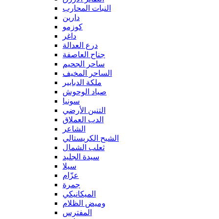
النبات المحارب
دارين
كوزمو
داغر
درع العدالة
جناح العاصفة
ساحر الجحيم
الساحر المخيف
ملكة الدبابير
صياد الوحوش
سونيا
التنين الأرضي
الدب العملاق
الشاعر
الشبح الكريستالي
ثعلب الشمال
سيدة الجليد
سيلا
عزّام
جمرة
الميكانيكي
وميض الظلام
المفترس