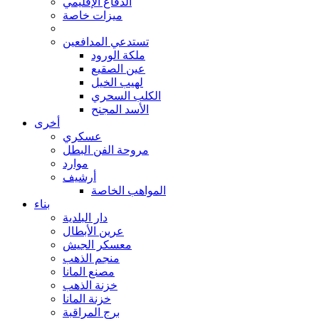
الدفاع الإقليمي
ميزات خاصة
تستدعي المدافعين
ملكة الورود
عين الصقيع
لهيب الخيل
الكلب السحري
الأسد المجنح
أخرى
عسكري
مروحة الفن البطل
موارد
أرشيف
المواهب الخاصة
بناء
دار البلدية
عرين الأبطال
معسكر الجيش
منجم الذهب
مصنع المانا
خزنة الذهب
خزنة المانا
برج المراقبة