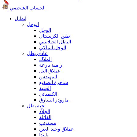
الحساب الشخصي
ابطال
الوحل
الوحل
طين الكريستال
البطل الجيلاتيني
الوحل المَلكي
عادي بطل
الملاك
رامية بارعة
عملاق التل
المهندس
ساحرة الصقيع
الجنية
الكيميائي
مارودر السارق
نخبة بطل
الجلاّد
القاتلة
مستذئب
عملاق وحيد العين
بايندا