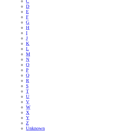
C
D
E
F
G
H
I
J
K
L
M
N
O
P
Q
R
S
T
U
V
W
X
Y
Z
Unknown