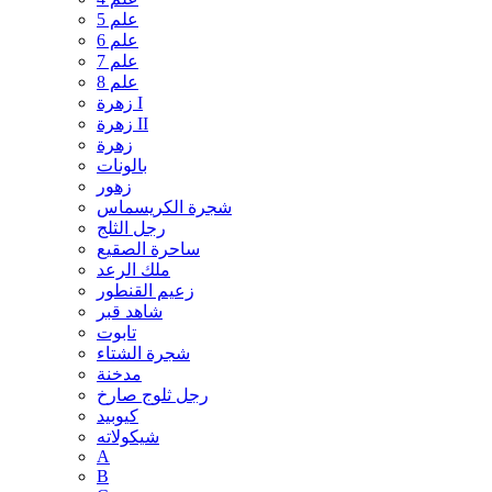
علم 5
علم 6
علم 7
علم 8
زهرة I
زهرة II
زهرة
بالونات
زهور
شجرة الكريسماس
رجل الثلج
ساحرة الصقيع
ملك الرعد
زعيم القنطور
شاهد قبر
تابوت
شجرة الشتاء
مدخنة
رجل ثلوج صارخ
كيوبيد
شيكولاته
A
B