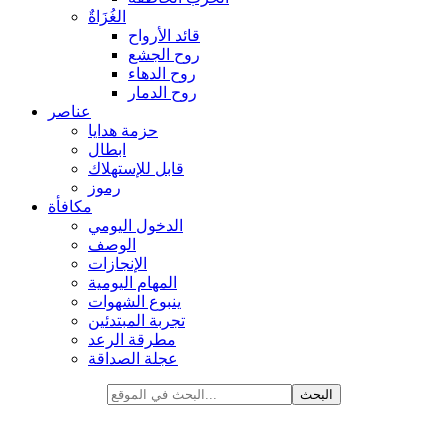
الغُزَاةٌ
قائد الأرواح
روح الجشع
روح الدهاء
روح الدمار
عناصر
حزمة هدايا
ابطال
قابل للإستهلاك
رموز
مكافأة
الدخول اليومي
الوصف
الإنجازات
المهام اليومية
ينبوع الشهوات
تجربة المبتدئين
مطرقة الرعد
عجلة الصداقة