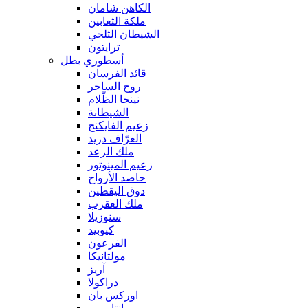
الكاهن شامان
ملكة الثعابين
الشيطان الثلجي
ترايتون
أسطوري بطل
قائد الفرسان
روح الساحر
نينجا الظّلام
الشيطانة
زعيم الفايكنج
العرّاف دريد
ملك الرعد
زعيم المينوتور
حاصد الأرواح
دوق اليقطين
ملك العقرب
سنوزيلا
كيوبيد
الفرعون
مولتانيكا
آريز
دراكولا
اوركس بان