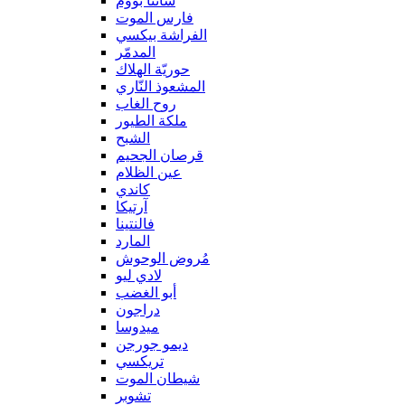
سانتا بووم
فارس الموت
الفراشة بيكسي
المدمّر
حوريّة الهلاك
المشعوذ النّاري
روح الغاب
ملكة الطيور
الشبح
قرصان الجحيم
عين الظلام
كاندي
آرتيكا
فالنتينا
المارد
مُروض الوحوش
لادي ليو
أبو الغضب
دراجون
ميدوسا
ديمو جورجن
تريكسي
شيطان الموت
تشوبر