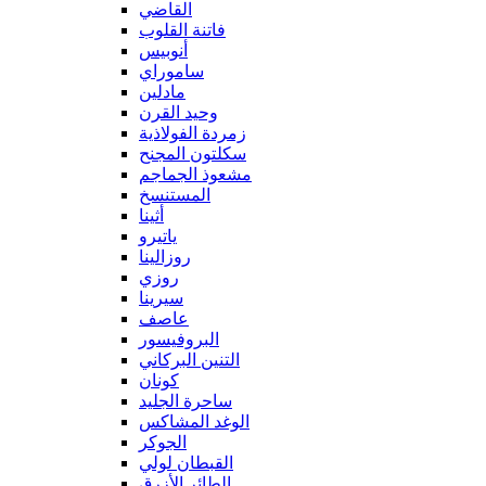
القاضي
فاتنة القلوب
أنوبيس
ساموراي
مادلين
وحيد القرن
زمردة الفولاذية
سكلتون المجنح
مشعوذ الجماجم
المستنسخ
أثينا
ياتيرو
روزالينا
روزي
سيرينا
عاصف
البروفيسور
التنين البركاني
كونان
ساحرة الجليد
الوغد المشاكس
الجوكر
القبطان لولي
الطائر الأزرق