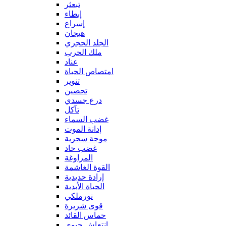
تبعثر
إبطاء
إسراع
هيجان
الجلد الحجري
ملك الحرب
عناد
امتصاص الحياة
تنوير
تحصين
درع جسدي
تآكل
غضب السماء
إدانة الموت
موجة سحرية
غضب حاد
المراوغة
القوة الغاشمة
إرادة حديدية
الحياة الأبدية
نورملكي
قوى شريرة
حماس القائد
إنتعاش حيوي