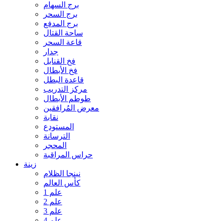
برج السهام
برج السحر
برج المدفع
ساحة القتال
قاعة السحر
جدار
فخ القنابل
فخ الأبطال
قاعدة البطل
مركز التدريب
طوطم الأبطال
معرض المُرافقين
نقابة
المستودع
الترسانة
المحجر
حراس المراقبة
زينة
نينجا الظلام
كأس العالم
علم 1
علم 2
علم 3
علم 4