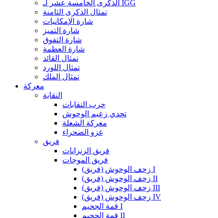
الذكرى الخامسة عشر لـ IGG
تمثال الذكرى الثامنة
شارة الإمكانيات
شارة التميز
شارة التفوق
شارة العظمة
تمثال القائد
تمثال اللورد
تمثال الملك
معركة
النقابة
حرب النقابات
تحدي زعيم الوحوش
معركة الشعلة
غزو الصحراء
فريق
فريق الزنزانات
فريق الموجات
زحف الوحوش (فريق) I
زحف الوحوش (فريق) II
زحف الوحوش (فريق) III
زحف الوحوش (فريق) IV
قمة الجحيم I
قمة الجحيم II