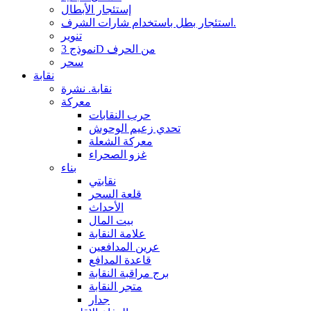
إستئجار الأبطال
استئجار بطل باستخدام شارات الشرف.
تنوير
نموذج 3D من الحرف
سحر
نقابة
نقابة. نشرة
معركة
حرب النقابات
تحدي زعيم الوحوش
معركة الشعلة
غزو الصحراء
بناء
نقابتي
قلعة السحر
الأحداث
بيت المال
علامة النقابة
عرين المدافعين
قاعدة المدافع
برج مراقبة النقابة
متجر النقابة
جدار