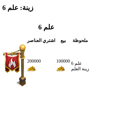
زينة: علم 6
علم 6
ملحوظة
بيع
اشتري العناصر
200000
100000
علم 6
زينة العلم