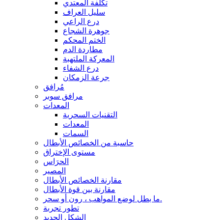
تكلفة المعتدي
سليل العراف
درع الراعي
جوهرة الشجاع
الختم المحكم
مطاردة الدم
المعركة الملتهبة
درع الشفاء
جرعة الزمكان
مُرافق
مرافق سوبر
المعدات
التقنيات السحرية
المعدات
السمات
حاسبة من الخصائص الأبطال
مستوى الإختراق
الحرَاس
المصير
مقارنة الخصائص الأبطال
مقارنة بين قوة الأبطال
ما بطل لوضع المواهب ، رون أو سحر.
تطور تجربة
الشكل الجديد