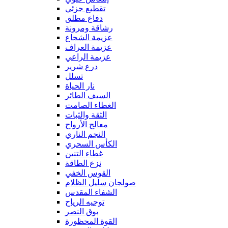
تقطيع جزئي
دفاع مطلق
رشاقة ومرونة
عزيمة الشجاع
عزيمة العراف
عزيمة الراعي
درع شرير
تسلل
نار الحياة
السيف الطائر
الغطاء الصامت
الثقة والثبات
معالج الأرواح
النجم الناري
الكأس السحري
غطاء التنين
نزع الطاقة
القوس الخفي
صولجان سليل الظلام
الشفاء المقدس
توجيه الرياح
بوق النصر
القوة المحظورة