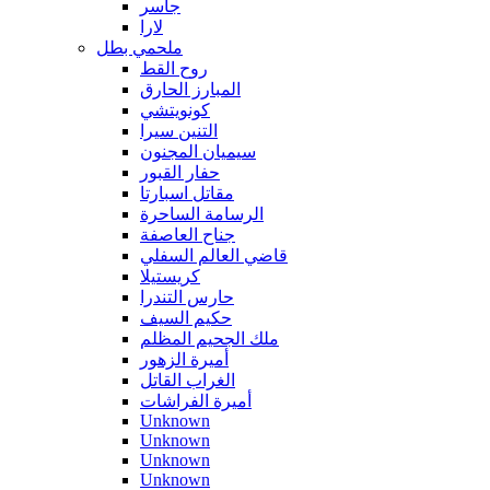
جاسر
لارا
ملحمي بطل
روح القط
المبارز الحارق
كونويتشي
التنين سيرا
سيميان المجنون
حفار القبور
مقاتل اسبارتا
الرسامة الساحرة
جناح العاصفة
قاضي العالم السفلي
كريستيلا
حارس التندرا
حكيم السيف
ملك الجحيم المظلم
أميرة الزهور
الغراب القاتل
أميرة الفراشات
Unknown
Unknown
Unknown
Unknown