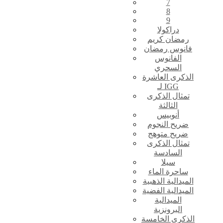
7
8
9
دراكولا
رمضان كريم
فانوس رمضان
الفانوس
السحري
الذكرى العاشرة
لـ IGG
تمثال الذكرى
الثالثة
أنوبيس
ضريح النجوم
ضريح متوهج
تمثال الذكرى
السادسة
سيلا
ساحرة الماء
الميدالية الذهبية
الميدالية الفضية
الميدالية
البرونزية
الذكرى الخامسة