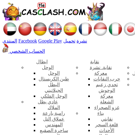
نشرة
تحميل
Google Play
Facebook
المنتدى
الحساب الشخصي
نقابة
ابطال
نقابة. نشرة
الوحل
ل
معركة
الوحل
حرب النقابات
طين الكريستال
تحدي زعيم
البطل
الوحوش
الجيلاتيني
معركة
الوحل المَلكي
الشعلة
عادي بطل
غزو الصحراء
الملاك
بناء
رامية بارعة
نقابتي
عملاق التل
قلعة السحر
المهندس
الأحداث
ساحرة الصقيع