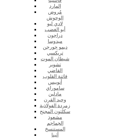
فالنتينا
المارد
مُروض
الوحوش
لادي ليو
أبو الغضب
دراجون
ميدوسا
ديمو جورجن
تريكسي
شيطان الموت
تشوبر
القاضي
فاتنة القلوب
أنوبيس
ساموراي
مادلين
وحيد القرن
زمردة الفولاذية
سكلتون المجنح
مشعوذ
الجماجم
المستنسخ
أثينا