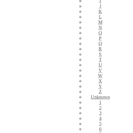
I
J
K
L
M
N
O
P
Q
R
S
T
U
V
W
X
Y
Z
Unknown
1
2
3
4
5
6