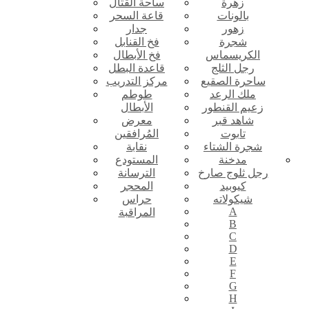
زهرة
ساحة القتال
بالونات
قاعة السحر
زهور
جدار
شجرة
فخ القنابل
الكريسماس
فخ الأبطال
رجل الثلج
قاعدة البطل
ساحرة الصقيع
مركز التدريب
ملك الرعد
طوطم
زعيم القنطور
الأبطال
شاهد قبر
معرض
تابوت
المُرافقين
شجرة الشتاء
نقابة
مدخنة
المستودع
رجل ثلوج صارخ
الترسانة
كيوبيد
المحجر
شيكولاته
حراس
A
المراقبة
B
C
D
E
F
G
H