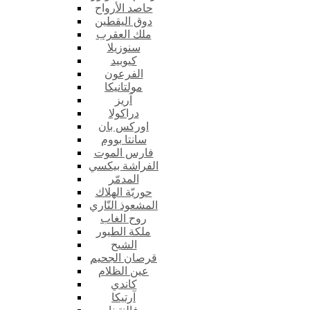
حاصد الأرواح
دوق اليقطين
ملك العقرب
سنوزيلا
كيوبيد
الفرعون
مولتانيكا
آريز
دراكولا
اوركس بان
سانتا بووم
فارس الموت
الفراشة بيكسي
المدمّر
حوريّة الهلاك
المشعوذ النّاري
روح الغاب
ملكة الطيور
الشبح
قرصان الجحيم
عين الظلام
كاندي
آرتيكا