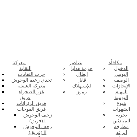
مكافأة
عناصر
معركة
الدخول
حزمة هدايا
النقابة
اليومي
ابطال
حرب النقابات
الوصف
قابل
تحدي زعيم الوحوش
الإنجازات
للإستهلاك
معركة الشعلة
المهام
رموز
غزو الصحراء
اليومية
فريق
ينبوع
فريق الزنزانات
الشهوات
فريق الموجات
تجربة
زحف الوحوش
المبتدئين
(فريق) I
مطرقة
زحف الوحوش
الرعد
(فريق) II