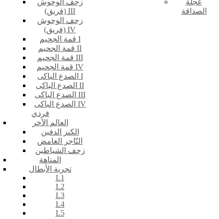
عجلة
زحف الوحوش
الصداقة
(فريق) III
زحف الوحوش
(فريق) IV
قمة الجحيم I
قمة الجحيم II
قمة الجحيم III
قمة الجحيم IV
الصدع الباكى I
الصدع الباكى II
الصدع الباكى III
الصدع الباكى IV
فردي
العالم الآخر
الكنز الدفين
التّاجر الغامض
زحف الشياطين
المتاهة
تجربة الأبطال
L1
L2
L3
L4
L5