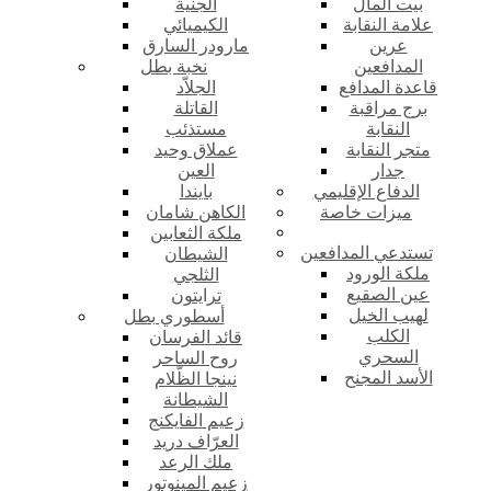
بيت المال
الجنية
علامة النقابة
الكيميائي
عرين
مارودر السارق
المدافعين
نخبة بطل
قاعدة المدافع
الجلاّد
برج مراقبة
القاتلة
النقابة
مستذئب
متجر النقابة
عملاق وحيد
جدار
العين
الدفاع الإقليمي
بايندا
ميزات خاصة
الكاهن شامان
ملكة الثعابين
تستدعي المدافعين
الشيطان
ملكة الورود
الثلجي
عين الصقيع
ترايتون
لهيب الخيل
أسطوري بطل
الكلب
قائد الفرسان
السحري
روح الساحر
الأسد المجنح
نينجا الظّلام
الشيطانة
زعيم الفايكنج
العرّاف دريد
ملك الرعد
زعيم المينوتور