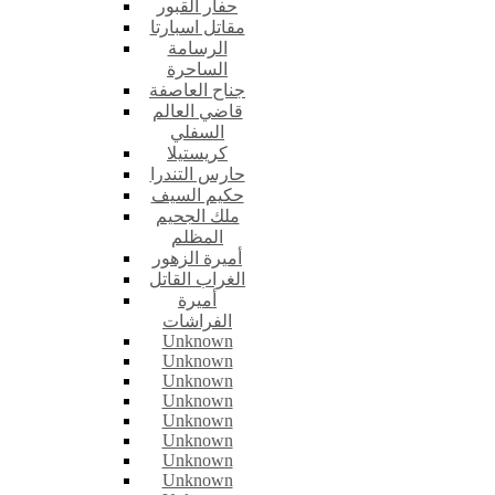
حفار القبور
مقاتل اسبارتا
الرسامة
الساحرة
جناح العاصفة
قاضي العالم
السفلي
كريستيلا
حارس التندرا
حكيم السيف
ملك الجحيم
المظلم
أميرة الزهور
الغراب القاتل
أميرة
الفراشات
Unknown
Unknown
Unknown
Unknown
Unknown
Unknown
Unknown
Unknown