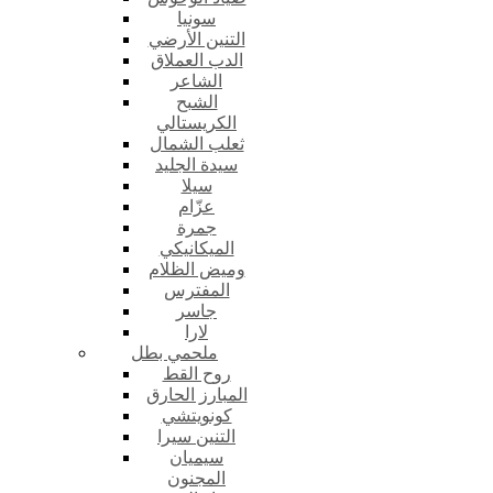
سونيا
التنين الأرضي
الدب العملاق
الشاعر
الشبح
الكريستالي
ثعلب الشمال
سيدة الجليد
سيلا
عزّام
جمرة
الميكانيكي
وميض الظلام
المفترس
جاسر
لارا
ملحمي بطل
روح القط
المبارز الحارق
كونويتشي
التنين سيرا
سيميان
المجنون