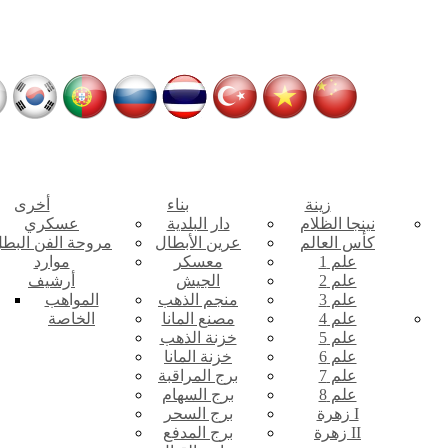
زينة
بناء
أخرى
نينجا الظلام
دار البلدية
عسكري
كأس العالم
عرين الأبطال
مروحة الفن البط
علم 1
معسكر
موارد
علم 2
الجيش
أرشيف
علم 3
منجم الذهب
المواهب
علم 4
مصنع المانا
الخاصة
علم 5
خزنة الذهب
علم 6
خزنة المانا
علم 7
برج المراقبة
علم 8
برج السهام
زهرة I
برج السحر
زهرة II
برج المدفع