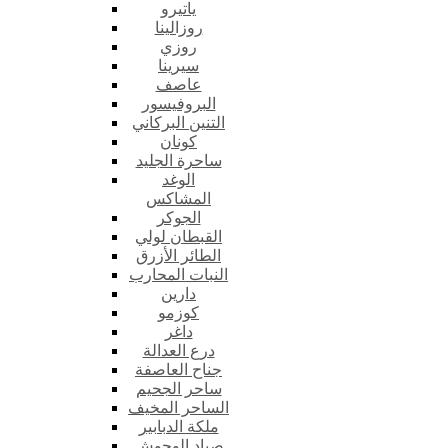
ياتيرو
روزالينا
روزي
سيرينا
عاصف
البروفيسور
التنين البركاني
كونان
ساحرة الجليد
الوغد
المشاكس
الجوكر
القبطان لولي
الطائر الأزرق
النبات المحارب
دارين
كوزمو
داغر
درع العدالة
جناح العاصفة
ساحر الجحيم
الساحر المخيف
ملكة الدبابير
صياد الوحوش