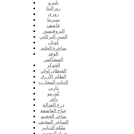
ياتيرو
روزالينا
روزي
سيرينا
عاصف
البروفيسور
التنين البركاني
كونان
ساحرة الجليد
الوغد
المشاكس
الجوكر
القبطان لولي
الطائر الأزرق
النبات المحارب
دارين
كوزمو
داغر
درع العدالة
جناح العاصفة
ساحر الجحيم
الساحر المخيف
ملكة الدبابير
صياد الوحوش