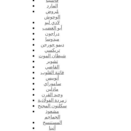
فالنتينا
المارد
مُروض
الوحوش
لادي ليو
أبو الغضب
دراجون
ميدوسا
ديمو جورجن
تريكسي
شيطان الموت
تشوبر
القاضي
فاتنة القلوب
أنوبيس
ساموراي
مادلين
وحيد القرن
زمردة الفولاذية
سكلتون المجنح
مشعوذ
الجماجم
المستنسخ
أثينا