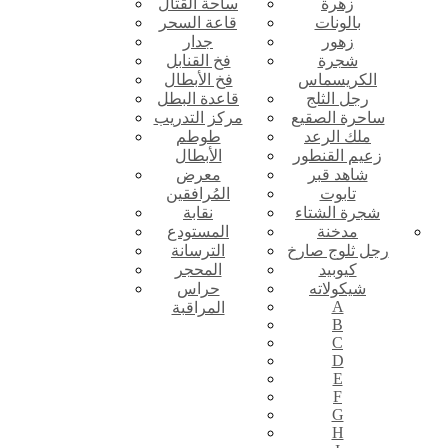
زهرة
ساحة القتال
بالونات
قاعة السحر
زهور
جدار
شجرة
فخ القنابل
الكريسماس
فخ الأبطال
رجل الثلج
قاعدة البطل
ساحرة الصقيع
مركز التدريب
ملك الرعد
طوطم
زعيم القنطور
الأبطال
شاهد قبر
معرض
تابوت
المُرافقين
شجرة الشتاء
نقابة
مدخنة
المستودع
رجل ثلوج صارخ
الترسانة
كيوبيد
المحجر
شيكولاته
حراس
A
المراقبة
B
C
D
E
F
G
H