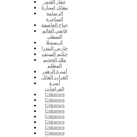
حفار القبور
مقاتل اسبارتا
الرسامة
الساحرة
جناح العاصفة
قاضي العالم
السفلي
كريستيلا
حارس التندرا
حكيم السيف
ملك الجحيم
المظلم
أميرة الزهور
الغراب القاتل
أميرة
الفراشات
Unknown
Unknown
Unknown
Unknown
Unknown
Unknown
Unknown
Unknown