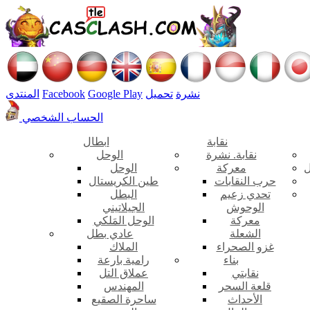
نشرة
تحميل
Google Play
Facebook
المنتدى
الحساب الشخصي
نقابة
ابطال
نقابة. نشرة
الوحل
ل
معركة
الوحل
حرب النقابات
طين الكريستال
تحدي زعيم
البطل
الوحوش
الجيلاتيني
معركة
الوحل المَلكي
الشعلة
عادي بطل
غزو الصحراء
الملاك
بناء
رامية بارعة
نقابتي
عملاق التل
قلعة السحر
المهندس
الأحداث
ساحرة الصقيع