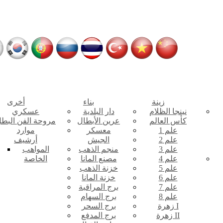
زينة
بناء
أخرى
نينجا الظلام
دار البلدية
عسكري
كأس العالم
عرين الأبطال
مروحة الفن البط
علم 1
معسكر
موارد
علم 2
الجيش
أرشيف
علم 3
منجم الذهب
المواهب
علم 4
مصنع المانا
الخاصة
علم 5
خزنة الذهب
علم 6
خزنة المانا
علم 7
برج المراقبة
علم 8
برج السهام
زهرة I
برج السحر
زهرة II
برج المدفع