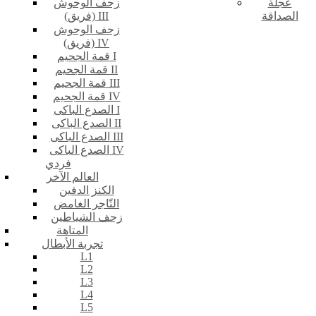
عجلة
زحف الوحوش
الصداقة
(فريق) III
زحف الوحوش
(فريق) IV
قمة الجحيم I
قمة الجحيم II
قمة الجحيم III
قمة الجحيم IV
الصدع الباكى I
الصدع الباكى II
الصدع الباكى III
الصدع الباكى IV
فردي
العالم الآخر
الكنز الدفين
التّاجر الغامض
زحف الشياطين
المتاهة
تجربة الأبطال
L1
L2
L3
L4
L5