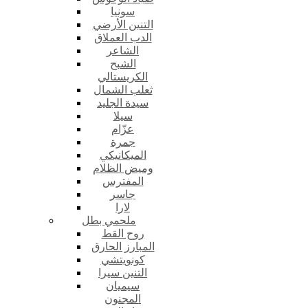
سونيا
التنين الأرضي
الدب العملاق
الشاعر
الشبح
الكريستالي
ثعلب الشمال
سيدة الجليد
سيلا
عزّام
جمرة
الميكانيكي
وميض الظلام
المفترس
جاسر
لارا
ملحمي بطل
روح القط
المبارز الحارق
كونويتشي
التنين سيرا
سيميان
المجنون