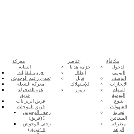
مكافأة
عناصر
معركة
الدخول
حزمة هدايا
النقابة
اليومي
ابطال
حرب النقابات
الوصف
قابل
تحدي زعيم الوحوش
الإنجازات
للإستهلاك
معركة الشعلة
المهام
رموز
غزو الصحراء
اليومية
فريق
ينبوع
فريق الزنزانات
الشهوات
فريق الموجات
تجربة
زحف الوحوش
المبتدئين
(فريق) I
مطرقة
زحف الوحوش
الرعد
(فريق) II