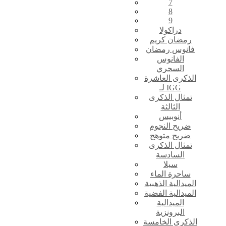
7
8
9
دراكولا
رمضان كريم
فانوس رمضان
الفانوس
السحري
الذكرى العاشرة
لـ IGG
تمثال الذكرى
الثالثة
أنوبيس
ضريح النجوم
ضريح متوهج
تمثال الذكرى
السادسة
سيلا
ساحرة الماء
الميدالية الذهبية
الميدالية الفضية
الميدالية
البرونزية
الذكرى الخامسة