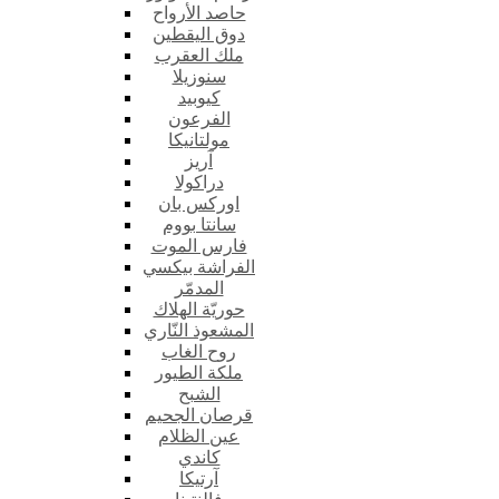
حاصد الأرواح
دوق اليقطين
ملك العقرب
سنوزيلا
كيوبيد
الفرعون
مولتانيكا
آريز
دراكولا
اوركس بان
سانتا بووم
فارس الموت
الفراشة بيكسي
المدمّر
حوريّة الهلاك
المشعوذ النّاري
روح الغاب
ملكة الطيور
الشبح
قرصان الجحيم
عين الظلام
كاندي
آرتيكا