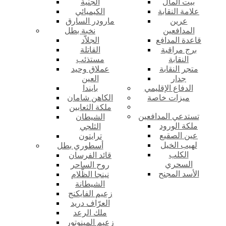
بيت المال
الجنية
علامة النقابة
الكيميائي
عرين
مارودر السارق
المدافعين
نخبة بطل
قاعدة المدافع
الجلاّد
برج مراقبة
القاتلة
النقابة
مستذئب
متجر النقابة
عملاق وحيد
جدار
العين
الدفاع الإقليمي
بايندا
ميزات خاصة
الكاهن شامان
ملكة الثعابين
تستدعي المدافعين
الشيطان
ملكة الورود
الثلجي
عين الصقيع
ترايتون
لهيب الخيل
أسطوري بطل
الكلب
قائد الفرسان
السحري
روح الساحر
الأسد المجنح
نينجا الظّلام
الشيطانة
زعيم الفايكنج
العرّاف دريد
ملك الرعد
زعيم المينوتور