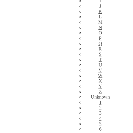
I
J
K
L
M
N
O
P
Q
R
S
T
U
V
W
X
Y
Z
Unknown
1
2
3
4
5
6