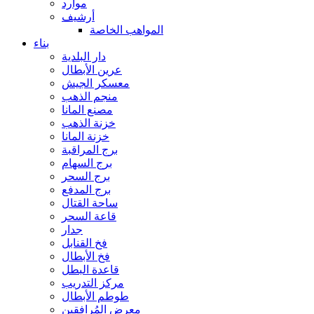
موارد
أرشيف
المواهب الخاصة
بناء
دار البلدية
عرين الأبطال
معسكر الجيش
منجم الذهب
مصنع المانا
خزنة الذهب
خزنة المانا
برج المراقبة
برج السهام
برج السحر
برج المدفع
ساحة القتال
قاعة السحر
جدار
فخ القنابل
فخ الأبطال
قاعدة البطل
مركز التدريب
طوطم الأبطال
معرض المُرافقين