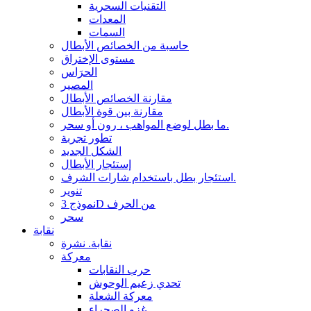
التقنيات السحرية
المعدات
السمات
حاسبة من الخصائص الأبطال
مستوى الإختراق
الحرَاس
المصير
مقارنة الخصائص الأبطال
مقارنة بين قوة الأبطال
ما بطل لوضع المواهب ، رون أو سحر.
تطور تجربة
الشكل الجديد
إستئجار الأبطال
استئجار بطل باستخدام شارات الشرف.
تنوير
نموذج 3D من الحرف
سحر
نقابة
نقابة. نشرة
معركة
حرب النقابات
تحدي زعيم الوحوش
معركة الشعلة
غزو الصحراء