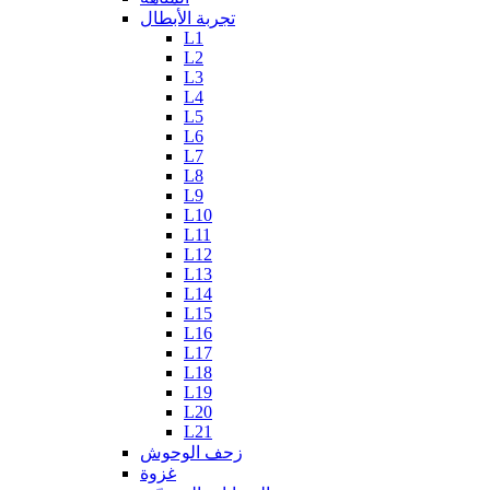
تجربة الأبطال
L1
L2
L3
L4
L5
L6
L7
L8
L9
L10
L11
L12
L13
L14
L15
L16
L17
L18
L19
L20
L21
زحف الوحوش
غزوة