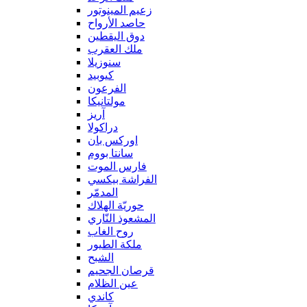
زعيم المينوتور
حاصد الأرواح
دوق اليقطين
ملك العقرب
سنوزيلا
كيوبيد
الفرعون
مولتانيكا
آريز
دراكولا
اوركس بان
سانتا بووم
فارس الموت
الفراشة بيكسي
المدمّر
حوريّة الهلاك
المشعوذ النّاري
روح الغاب
ملكة الطيور
الشبح
قرصان الجحيم
عين الظلام
كاندي