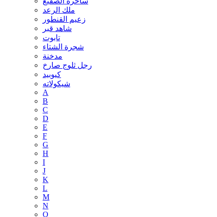
ساحرة الصقيع
ملك الرعد
زعيم القنطور
شاهد قبر
تابوت
شجرة الشتاء
مدخنة
رجل ثلوج صارخ
كيوبيد
شيكولاته
A
B
C
D
E
F
G
H
I
J
K
L
M
N
O