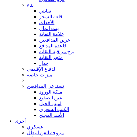
بناء
نقابتي
قلعة السحر
الأحداث
بيت المال
علامة النقابة
عرين المدافعين
قاعدة المدافع
برج مراقبة النقابة
متجر النقابة
جدار
الدفاع الإقليمي
ميزات خاصة
تستدعي المدافعين
ملكة الورود
عين الصقيع
لهيب الخيل
الكلب السحري
الأسد المجنح
أخرى
عسكري
مروحة الفن البطل