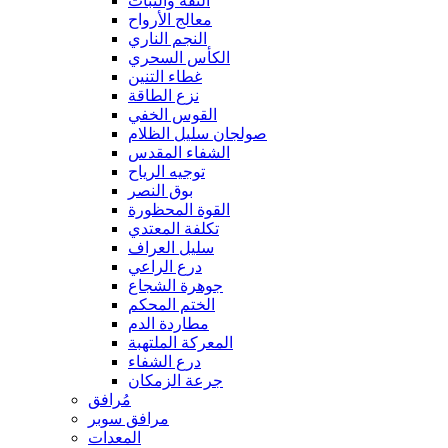
الثقة والثبات
معالج الأرواح
النجم الناري
الكأس السحري
غطاء التنين
نزع الطاقة
القوس الخفي
صولجان سليل الظلام
الشفاء المقدس
توجيه الرياح
بوق النصر
القوة المحظورة
تكلفة المعتدي
سليل العراف
درع الراعي
جوهرة الشجاع
الختم المحكم
مطاردة الدم
المعركة الملتهبة
درع الشفاء
جرعة الزمكان
مُرافق
مرافق سوبر
المعدات