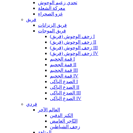
تحدي زعيم الوحوش
معركة الشعلة
غزو الصحراء
فريق
فريق الزنزانات
فريق الموجات
زحف الوحوش (فريق) I
زحف الوحوش (فريق) II
زحف الوحوش (فريق) III
زحف الوحوش (فريق) IV
قمة الجحيم I
قمة الجحيم II
قمة الجحيم III
قمة الجحيم IV
الصدع الباكى I
الصدع الباكى II
الصدع الباكى III
الصدع الباكى IV
فردي
العالم الآخر
الكنز الدفين
التّاجر الغامض
زحف الشياطين
المتاهة