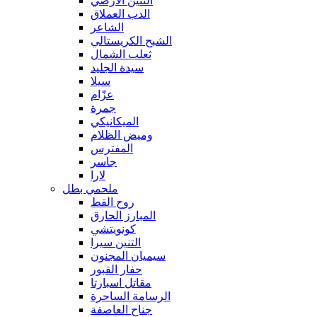
التنين الأرضي
الدب العملاق
الشاعر
الشبح الكريستالي
ثعلب الشمال
سيدة الجليد
سيلا
عزّام
جمرة
الميكانيكي
وميض الظلام
المفترس
جاسر
لارا
ملحمي بطل
روح القط
المبارز الحارق
كونويتشي
التنين سيرا
سيميان المجنون
حفار القبور
مقاتل اسبارتا
الرسامة الساحرة
جناح العاصفة