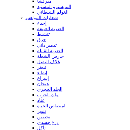
ميركشا
المايسترو المستبد
الغولم الشيطاني
شعارات المواهب
إحياء
الضربة العنيفة
تنشيط
حرق
تدمير ذاتي
الضربة القاتلة
حارس الشعلة
غلاف النصل
تبعثر
إبطاء
إسراع
هيجان
الجلد الحجري
ملك الحرب
عناد
امتصاص الحياة
تنوير
تحصين
درع جسدي
تآكل