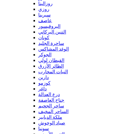
روزالينا
روزي
سيرينا
عاصف
البروفيسور
التنين البركاني
كونان
ساحرة الجليد
الوغد المشاكس
الجوكر
القبطان لولي
الطائر الأزرق
النبات المحارب
دارين
كوزمو
داغر
درع العدالة
جناح العاصفة
ساحر الجحيم
الساحر المخيف
ملكة الدبابير
صياد الوحوش
سونيا