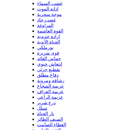
غضب السماء
إدانة الموت
موجة سحرية
غضب حاد
المراوغة
القوة الغاشمة
إرادة حديدية
الحياة الأبدية
نورملكي
قوى شريرة
حماس القائد
إنتعاش حيوي
تقطيع جزئي
دفاع مطلق
رشاقة ومرونة
عزيمة الشجاع
عزيمة العراف
عزيمة الراعي
درع شرير
تسلل
نار الحياة
السيف الطائر
الغطاء الصامت