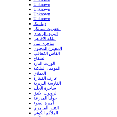
Unknown
Unknown
Unknown
Unknown
ديناميكا
العفريت ستالكر
البريق الرعدي
ملكة الافاعى
ساحرة الماء
المخترع المجنون
الفأس المُعاقب
السفاح
الوريث البارد
المومياء الملكية
العملاق
عازف القيثارة
الفارسة البربرية
ساحرة الجليد
الروبوت الأنيق
جوليا المدرعة
أميرة الضوء
التنين القرمزي
الملاكم الكوني