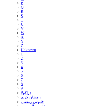
P
Q
R
S
T
U
V
W
X
Y
Z
Unknown
1
2
3
4
5
6
7
8
9
دراكولا
رمضان كريم
فانوس رمضان