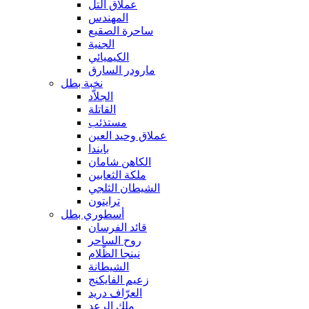
عملاق التل
المهندس
ساحرة الصقيع
الجنية
الكيميائي
مارودر السارق
نخبة بطل
الجلاّد
القاتلة
مستذئب
عملاق وحيد العين
بايندا
الكاهن شامان
ملكة الثعابين
الشيطان الثلجي
ترايتون
أسطوري بطل
قائد الفرسان
روح الساحر
نينجا الظّلام
الشيطانة
زعيم الفايكنج
العرّاف دريد
ملك الرعد