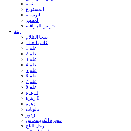
نقابة
المستودع
الترسانة
المحجر
حراس المراقبة
زينة
نينجا الظلام
كأس العالم
علم 1
علم 2
علم 3
علم 4
علم 5
علم 6
علم 7
علم 8
زهرة I
زهرة II
زهرة
بالونات
زهور
شجرة الكريسماس
رجل الثلج