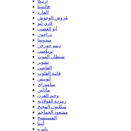
آرتيكا
فالنتينا
المارد
مُروض الوحوش
لادي ليو
أبو الغضب
دراجون
ميدوسا
ديمو جورجن
تريكسي
شيطان الموت
تشوبر
القاضي
فاتنة القلوب
أنوبيس
ساموراي
مادلين
وحيد القرن
زمردة الفولاذية
سكلتون المجنح
مشعوذ الجماجم
المستنسخ
أثينا
ياتيرو