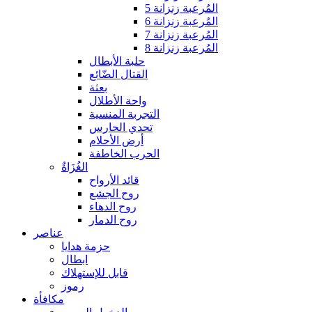
المُرعبة زنزانة 5
المُرعبة زنزانة 6
المُرعبة زنزانة 7
المُرعبة زنزانة 8
حلبة الأبطال
القتال الضّائع
بعثة
واحة الأطلال
التجربة المنسية
تحدي الحارس
أرض الأحلام
الحرب الخاطفة
الغُزَاةٌ
قائد الأرواح
روح الجشع
روح الدهاء
روح الدمار
عناصر
حزمة هدايا
ابطال
قابل للإستهلاك
رموز
مكافأة