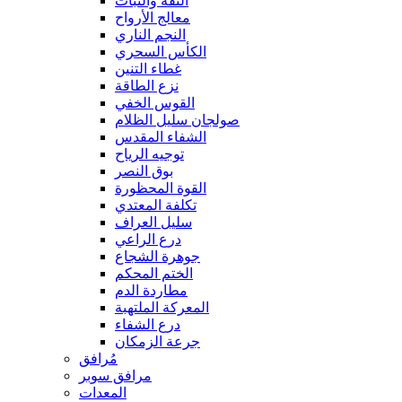
الثقة والثبات
معالج الأرواح
النجم الناري
الكأس السحري
غطاء التنين
نزع الطاقة
القوس الخفي
صولجان سليل الظلام
الشفاء المقدس
توجيه الرياح
بوق النصر
القوة المحظورة
تكلفة المعتدي
سليل العراف
درع الراعي
جوهرة الشجاع
الختم المحكم
مطاردة الدم
المعركة الملتهبة
درع الشفاء
جرعة الزمكان
مُرافق
مرافق سوبر
المعدات