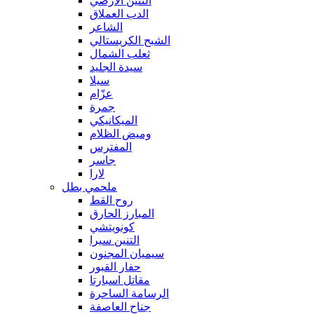
التنين الأرضي
الدب العملاق
الشاعر
الشبح الكريستالي
ثعلب الشمال
سيدة الجليد
سيلا
عزّام
جمرة
الميكانيكي
وميض الظلام
المفترس
جاسر
لارا
ملحمي بطل
روح القط
المبارز الحارق
كونويتشي
التنين سيرا
سيميان المجنون
حفار القبور
مقاتل اسبارتا
الرسامة الساحرة
جناح العاصفة