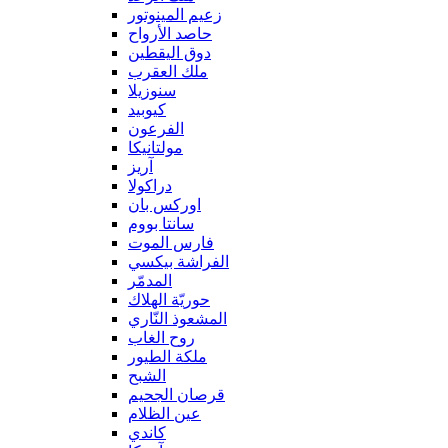
زعيم المينوتور
حاصد الأرواح
دوق اليقطين
ملك العقرب
سنوزيلا
كيوبيد
الفرعون
مولتانيكا
آريز
دراكولا
اوركس بان
سانتا بووم
فارس الموت
الفراشة بيكسي
المدمّر
حوريّة الهلاك
المشعوذ النّاري
روح الغاب
ملكة الطيور
الشبح
قرصان الجحيم
عين الظلام
كاندي