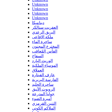
Unknown
Unknown
Unknown
Unknown
ديناميكا
العفريت ستالكر
البريق الرعدي
ملكة الافاعى
ساحرة الماء
المخترع المجنون
الفأس المُعاقب
السفاح
الوريث البارد
المومياء الملكية
العملاق
عازف القيثارة
الفارسة البربرية
ساحرة الجليد
الروبوت الأنيق
جوليا المدرعة
أميرة الضوء
التنين القرمزي
الملاكم الكوني