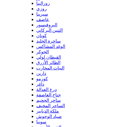
روزالينا
روزي
سيرينا
عاصف
البروفيسور
التنين البركاني
كونان
ساحرة الجليد
الوغد المشاكس
الجوكر
القبطان لولي
الطائر الأزرق
النبات المحارب
دارين
كوزمو
داغر
درع العدالة
جناح العاصفة
ساحر الجحيم
الساحر المخيف
ملكة الدبابير
صياد الوحوش
سونيا