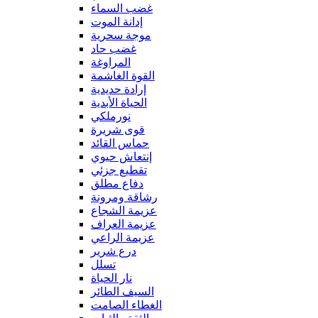
غضب السماء
إدانة الموت
موجة سحرية
غضب حاد
المراوغة
القوة الغاشمة
إرادة حديدية
الحياة الأبدية
نورملكي
قوى شريرة
حماس القائد
إنتعاش حيوي
تقطيع جزئي
دفاع مطلق
رشاقة ومرونة
عزيمة الشجاع
عزيمة العراف
عزيمة الراعي
درع شرير
تسلل
نار الحياة
السيف الطائر
الغطاء الصامت