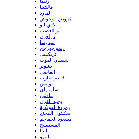
آرتيكا
فالنتينا
المارد
مُروض الوحوش
لادي ليو
أبو الغضب
دراجون
ميدوسا
ديمو جورجن
تريكسي
شيطان الموت
تشوبر
القاضي
فاتنة القلوب
أنوبيس
ساموراي
مادلين
وحيد القرن
زمردة الفولاذية
سكلتون المجنح
مشعوذ الجماجم
المستنسخ
أثينا
ياتيرو