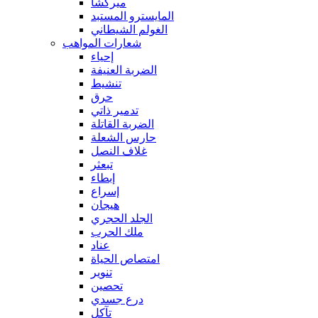
ميركشا
المايسترو المستبد
الغولم الشيطاني
شعارات المواهب
إحياء
الضربة العنيفة
تنشيط
حرق
تدمير ذاتي
الضربة القاتلة
حارس الشعلة
غلاف النصل
تبعثر
إبطاء
إسراع
هيجان
الجلد الحجري
ملك الحرب
عناد
امتصاص الحياة
تنوير
تحصين
درع جسدي
تآكل