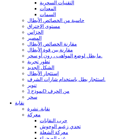
التقنيات السحرية
المعدات
السمات
حاسبة من الخصائص الأبطال
مستوى الإختراق
الحرَاس
المصير
مقارنة الخصائص الأبطال
مقارنة بين قوة الأبطال
ما بطل لوضع المواهب ، رون أو سحر.
تطور تجربة
الشكل الجديد
إستئجار الأبطال
استئجار بطل باستخدام شارات الشرف.
تنوير
نموذج 3D من الحرف
سحر
نقابة
نقابة. نشرة
معركة
حرب النقابات
تحدي زعيم الوحوش
معركة الشعلة
غزو الصحراء