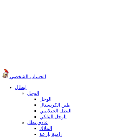
الحساب الشخصي
ابطال
الوحل
الوحل
طين الكريستال
البطل الجيلاتيني
الوحل المَلكي
عادي بطل
الملاك
رامية بارعة