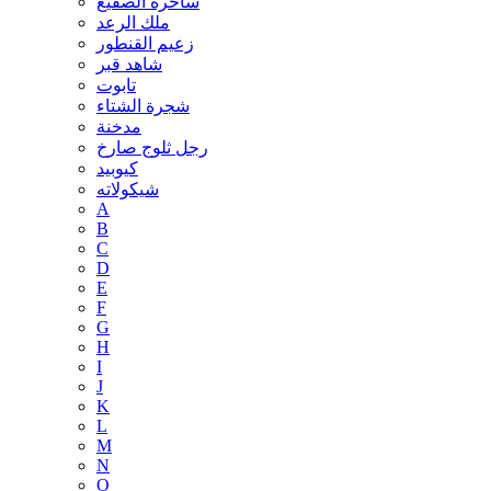
ساحرة الصقيع
ملك الرعد
زعيم القنطور
شاهد قبر
تابوت
شجرة الشتاء
مدخنة
رجل ثلوج صارخ
كيوبيد
شيكولاته
A
B
C
D
E
F
G
H
I
J
K
L
M
N
O