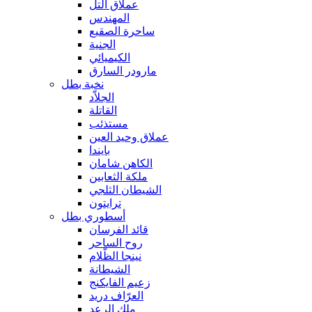
عملاق التل
المهندس
ساحرة الصقيع
الجنية
الكيميائي
مارودر السارق
نخبة بطل
الجلاّد
القاتلة
مستذئب
عملاق وحيد العين
بايندا
الكاهن شامان
ملكة الثعابين
الشيطان الثلجي
ترايتون
أسطوري بطل
قائد الفرسان
روح الساحر
نينجا الظّلام
الشيطانة
زعيم الفايكنج
العرّاف دريد
ملك الرعد