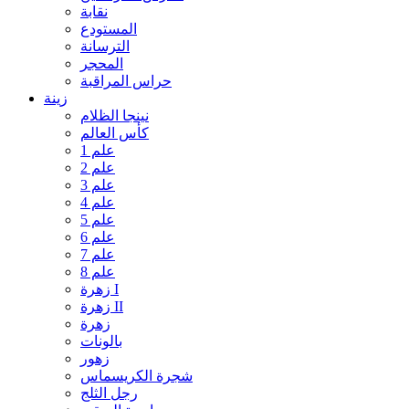
نقابة
المستودع
الترسانة
المحجر
حراس المراقبة
زينة
نينجا الظلام
كأس العالم
علم 1
علم 2
علم 3
علم 4
علم 5
علم 6
علم 7
علم 8
زهرة I
زهرة II
زهرة
بالونات
زهور
شجرة الكريسماس
رجل الثلج