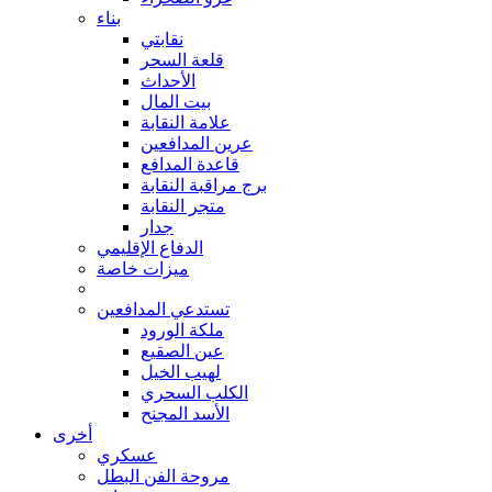
بناء
نقابتي
قلعة السحر
الأحداث
بيت المال
علامة النقابة
عرين المدافعين
قاعدة المدافع
برج مراقبة النقابة
متجر النقابة
جدار
الدفاع الإقليمي
ميزات خاصة
تستدعي المدافعين
ملكة الورود
عين الصقيع
لهيب الخيل
الكلب السحري
الأسد المجنح
أخرى
عسكري
مروحة الفن البطل