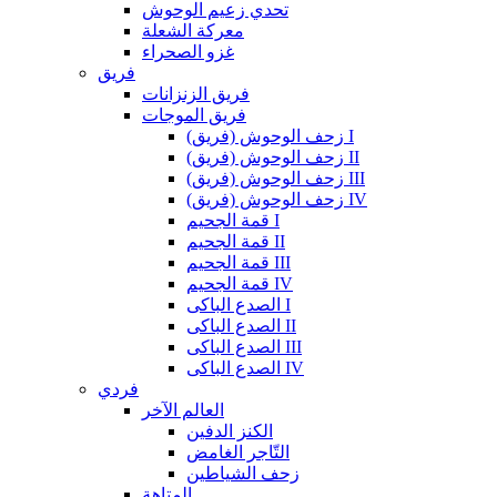
تحدي زعيم الوحوش
معركة الشعلة
غزو الصحراء
فريق
فريق الزنزانات
فريق الموجات
زحف الوحوش (فريق) I
زحف الوحوش (فريق) II
زحف الوحوش (فريق) III
زحف الوحوش (فريق) IV
قمة الجحيم I
قمة الجحيم II
قمة الجحيم III
قمة الجحيم IV
الصدع الباكى I
الصدع الباكى II
الصدع الباكى III
الصدع الباكى IV
فردي
العالم الآخر
الكنز الدفين
التّاجر الغامض
زحف الشياطين
المتاهة