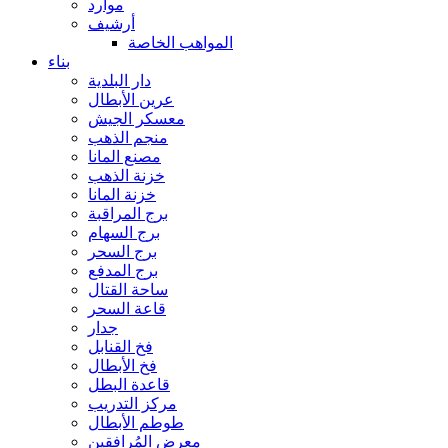
موارد
أرشيف
المواهب الخاصة
بناء
دار البلدية
عرين الأبطال
معسكر الجيش
منجم الذهب
مصنع المانا
خزنة الذهب
خزنة المانا
برج المراقبة
برج السهام
برج السحر
برج المدفع
ساحة القتال
قاعة السحر
جدار
فخ القنابل
فخ الأبطال
قاعدة البطل
مركز التدريب
طوطم الأبطال
معرض المُرافقين