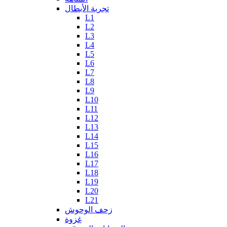
تجربة الأبطال
L1
L2
L3
L4
L5
L6
L7
L8
L9
L10
L11
L12
L13
L14
L15
L16
L17
L18
L19
L20
L21
زحف الوحوش
غزوة