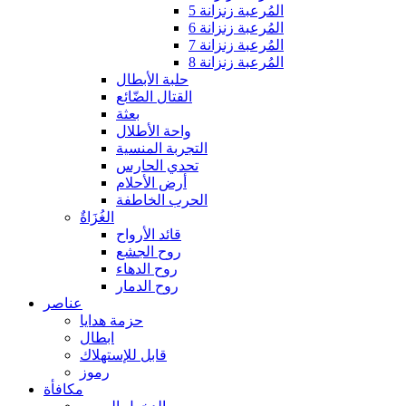
المُرعبة زنزانة 5
المُرعبة زنزانة 6
المُرعبة زنزانة 7
المُرعبة زنزانة 8
حلبة الأبطال
القتال الضّائع
بعثة
واحة الأطلال
التجربة المنسية
تحدي الحارس
أرض الأحلام
الحرب الخاطفة
الغُزَاةٌ
قائد الأرواح
روح الجشع
روح الدهاء
روح الدمار
عناصر
حزمة هدايا
ابطال
قابل للإستهلاك
رموز
مكافأة