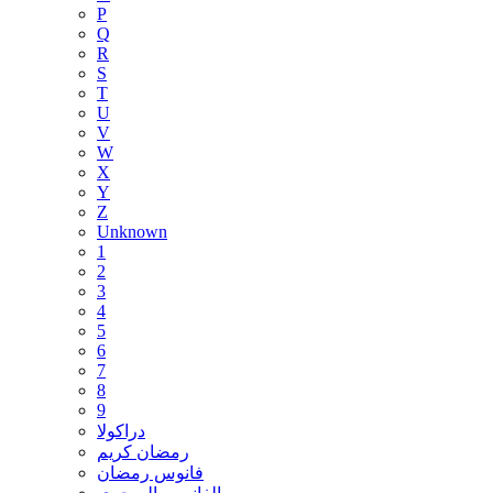
P
Q
R
S
T
U
V
W
X
Y
Z
Unknown
1
2
3
4
5
6
7
8
9
دراكولا
رمضان كريم
فانوس رمضان