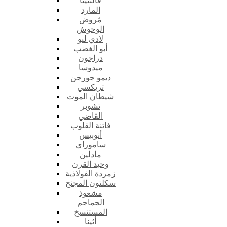
فالنتينا
المارد
مُروض
الوحوش
لادي ليو
أبو الغضب
دراجون
ميدوسا
ديمو جورجن
تريكسي
شيطان الموت
تشوبر
القاضي
فاتنة القلوب
أنوبيس
ساموراي
مادلين
وحيد القرن
زمردة الفولاذية
سكلتون المجنح
مشعوذ
الجماجم
المستنسخ
أثينا