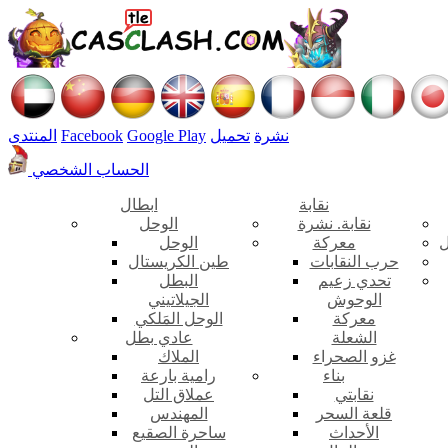
نشرة
تحميل
Google Play
Facebook
المنتدى
الحساب الشخصي
نقابة
ابطال
نقابة. نشرة
الوحل
ل
معركة
الوحل
حرب النقابات
طين الكريستال
تحدي زعيم
البطل
الوحوش
الجيلاتيني
معركة
الوحل المَلكي
الشعلة
عادي بطل
غزو الصحراء
الملاك
بناء
رامية بارعة
نقابتي
عملاق التل
قلعة السحر
المهندس
الأحداث
ساحرة الصقيع