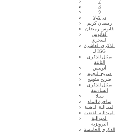
7
8
9
دراكولا
رمضان كريم
فانوس رمضان
الفانوس
السحري
الذكرى العاشرة
لـ IGG
تمثال الذكرى
الثالثة
أنوبيس
ضريح النجوم
ضريح متوهج
تمثال الذكرى
السادسة
سيلا
ساحرة الماء
الميدالية الذهبية
الميدالية الفضية
الميدالية
البرونزية
الذكرى الخامسة