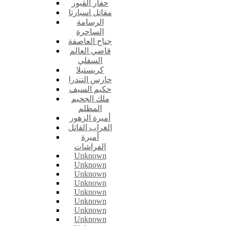
حفار القبور
مقاتل اسبارتا
الرسامة
الساحرة
جناح العاصفة
قاضي العالم
السفلي
كريستيلا
حارس التندرا
حكيم السيف
ملك الجحيم
المظلم
أميرة الزهور
الغراب القاتل
أميرة
الفراشات
Unknown
Unknown
Unknown
Unknown
Unknown
Unknown
Unknown
Unknown