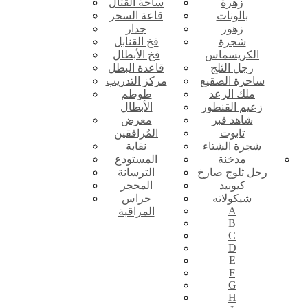
زهرة
ساحة القتال
بالونات
قاعة السحر
زهور
جدار
شجرة
فخ القنابل
الكريسماس
فخ الأبطال
رجل الثلج
قاعدة البطل
ساحرة الصقيع
مركز التدريب
ملك الرعد
طوطم
زعيم القنطور
الأبطال
شاهد قبر
معرض
تابوت
المُرافقين
شجرة الشتاء
نقابة
مدخنة
المستودع
رجل ثلوج صارخ
الترسانة
كيوبيد
المحجر
شيكولاته
حراس
A
المراقبة
B
C
D
E
F
G
H