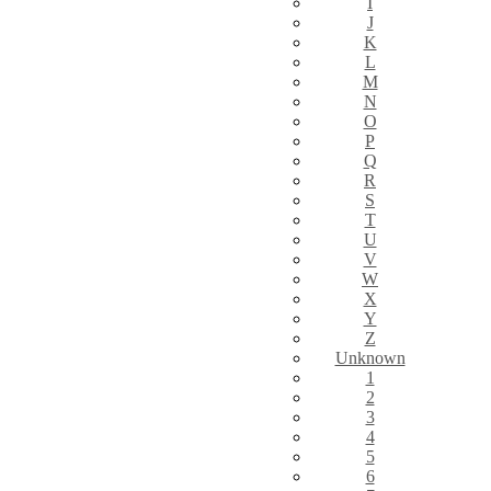
I
J
K
L
M
N
O
P
Q
R
S
T
U
V
W
X
Y
Z
Unknown
1
2
3
4
5
6