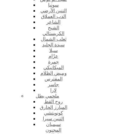
سونيا
التنين الأرضي
الدب العملاق
الشاعر
الشبح
الكريستالي
ثعلب الشمال
سيدة الجليد
سيلا
عزّام
جمرة
الميكانيكي
وميض الظلام
المفترس
جاسر
لارا
ملحمي بطل
روح القط
المبارز الحارق
كونويتشي
التنين سيرا
سيميان
المجنون