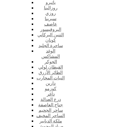
ياتيرو
روزالينا
روزي
سيرينا
عاصف
البروفيسور
التنين البركاني
كونان
ساحرة الجليد
الوغد
المشاكس
الجوكر
القبطان لولي
الطائر الأزرق
النبات المحارب
دارين
كوزمو
داغر
درع العدالة
جناح العاصفة
ساحر الجحيم
الساحر المخيف
ملكة الدبابير
صياد الوحوش