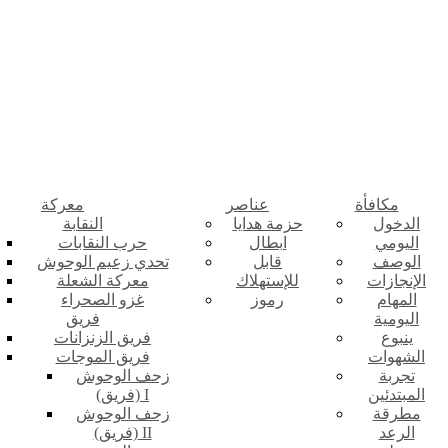
مكافأة
عناصر
معركة
الدخول
حزمة هدايا
النقابة
اليومي
ابطال
حرب النقابات
الوصف
قابل
تحدي زعيم الوحوش
الإنجازات
للإستهلاك
معركة الشعلة
المهام
رموز
غزو الصحراء
اليومية
فريق
ينبوع
فريق الزنزانات
الشهوات
فريق الموجات
تجربة
زحف الوحوش
المبتدئين
(فريق) I
مطرقة
زحف الوحوش
الرعد
(فريق) II