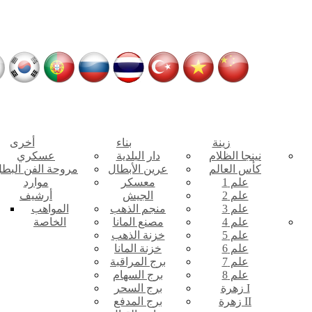
زينة
بناء
أخرى
نينجا الظلام
دار البلدية
عسكري
كأس العالم
عرين الأبطال
مروحة الفن البط
علم 1
معسكر
موارد
علم 2
الجيش
أرشيف
علم 3
منجم الذهب
المواهب
علم 4
مصنع المانا
الخاصة
علم 5
خزنة الذهب
علم 6
خزنة المانا
علم 7
برج المراقبة
علم 8
برج السهام
زهرة I
برج السحر
زهرة II
برج المدفع