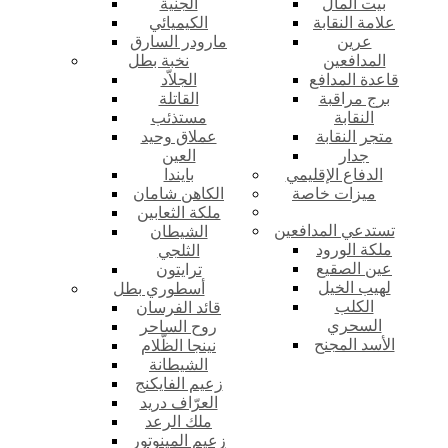
بيت المال
الجنية
علامة النقابة
الكيميائي
عرين
مارودر السارق
المدافعين
نخبة بطل
قاعدة المدافع
الجلاّد
برج مراقبة
القاتلة
النقابة
مستذئب
متجر النقابة
عملاق وحيد
جدار
العين
الدفاع الإقليمي
بايندا
ميزات خاصة
الكاهن شامان
ملكة الثعابين
تستدعي المدافعين
الشيطان
ملكة الورود
الثلجي
عين الصقيع
ترايتون
لهيب الخيل
أسطوري بطل
الكلب
قائد الفرسان
السحري
روح الساحر
الأسد المجنح
نينجا الظّلام
الشيطانة
زعيم الفايكنج
العرّاف دريد
ملك الرعد
زعيم المينوتور