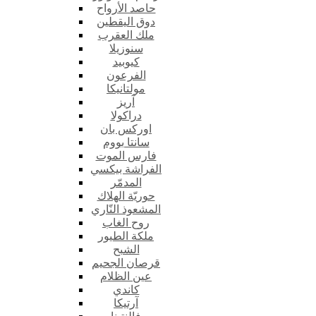
حاصد الأرواح
دوق اليقطين
ملك العقرب
سنوزيلا
كيوبيد
الفرعون
مولتانيكا
آريز
دراكولا
اوركس بان
سانتا بووم
فارس الموت
الفراشة بيكسي
المدمّر
حوريّة الهلاك
المشعوذ النّاري
روح الغاب
ملكة الطيور
الشبح
قرصان الجحيم
عين الظلام
كاندي
آرتيكا