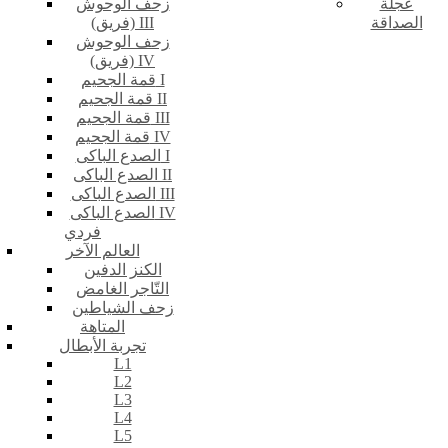
عجلة
زحف الوحوش
الصداقة
(فريق) III
زحف الوحوش
(فريق) IV
قمة الجحيم I
قمة الجحيم II
قمة الجحيم III
قمة الجحيم IV
الصدع الباكى I
الصدع الباكى II
الصدع الباكى III
الصدع الباكى IV
فردي
العالم الآخر
الكنز الدفين
التّاجر الغامض
زحف الشياطين
المتاهة
تجربة الأبطال
L1
L2
L3
L4
L5