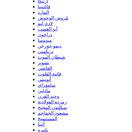
آرتيكا
فالنتينا
المارد
مُروض الوحوش
لادي ليو
أبو الغضب
دراجون
ميدوسا
ديمو جورجن
تريكسي
شيطان الموت
تشوبر
القاضي
فاتنة القلوب
أنوبيس
ساموراي
مادلين
وحيد القرن
زمردة الفولاذية
سكلتون المجنح
مشعوذ الجماجم
المستنسخ
أثينا
ياتيرو