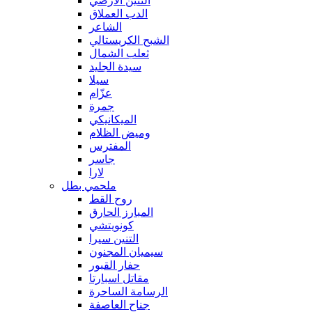
التنين الأرضي
الدب العملاق
الشاعر
الشبح الكريستالي
ثعلب الشمال
سيدة الجليد
سيلا
عزّام
جمرة
الميكانيكي
وميض الظلام
المفترس
جاسر
لارا
ملحمي بطل
روح القط
المبارز الحارق
كونويتشي
التنين سيرا
سيميان المجنون
حفار القبور
مقاتل اسبارتا
الرسامة الساحرة
جناح العاصفة