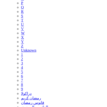
P
Q
R
S
T
U
V
W
X
Y
Z
Unknown
1
2
3
4
5
6
7
8
9
دراكولا
رمضان كريم
فانوس رمضان