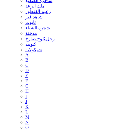
ساحرة الصقيع
ملك الرعد
زعيم القنطور
شاهد قبر
تابوت
شجرة الشتاء
مدخنة
رجل ثلوج صارخ
كيوبيد
شيكولاته
A
B
C
D
E
F
G
H
I
J
K
L
M
N
O