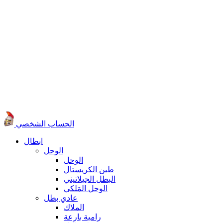
الحساب الشخصي
ابطال
الوحل
الوحل
طين الكريستال
البطل الجيلاتيني
الوحل المَلكي
عادي بطل
الملاك
رامية بارعة