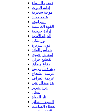
غضب السماء
إدانة الموت
موجة سحرية
غضب حاد
المراوغة
القوة الغاشمة
إرادة حديدية
الحياة الأبدية
نورملكي
قوى شريرة
حماس القائد
إنتعاش حيوي
تقطيع جزئي
دفاع مطلق
رشاقة ومرونة
عزيمة الشجاع
عزيمة العراف
عزيمة الراعي
درع شرير
تسلل
نار الحياة
السيف الطائر
الغطاء الصامت