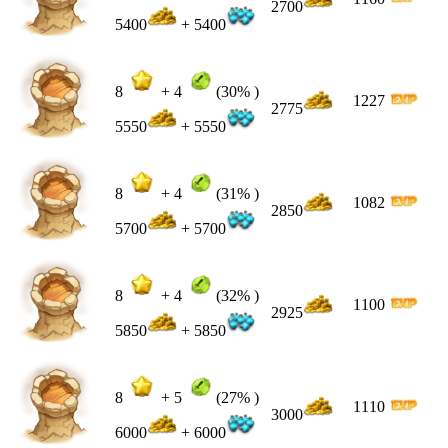
2700
5400
+ 5400
8
+
4
(30% )
1227
2775
5550
+ 5550
8
+
4
(31% )
1082
2850
5700
+ 5700
8
+
4
(32% )
1100
2925
5850
+ 5850
8
+
5
(27% )
1110
3000
6000
+ 6000