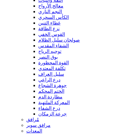
الثقة والثبات
معالج الأرواح
النجم الناري
الكأس السحري
غطاء التنين
نزع الطاقة
القوس الخفي
صولجان سليل الظلام
الشفاء المقدس
توجيه الرياح
بوق النصر
القوة المحظورة
تكلفة المعتدي
سليل العراف
درع الراعي
جوهرة الشجاع
الختم المحكم
مطاردة الدم
المعركة الملتهبة
درع الشفاء
جرعة الزمكان
مُرافق
مرافق سوبر
المعدات