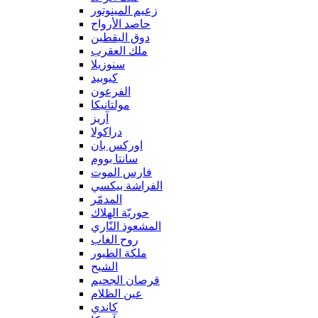
زعيم المينوتور
حاصد الأرواح
دوق اليقطين
ملك العقرب
سنوزيلا
كيوبيد
الفرعون
مولتانيكا
آريز
دراكولا
اوركس بان
سانتا بووم
فارس الموت
الفراشة بيكسي
المدمّر
حوريّة الهلاك
المشعوذ النّاري
روح الغاب
ملكة الطيور
الشبح
قرصان الجحيم
عين الظلام
كاندي