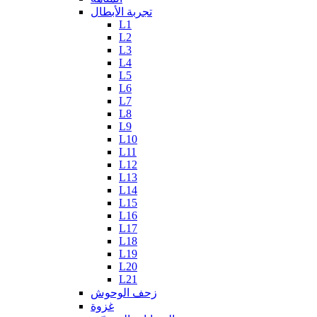
تجربة الأبطال
L1
L2
L3
L4
L5
L6
L7
L8
L9
L10
L11
L12
L13
L14
L15
L16
L17
L18
L19
L20
L21
زحف الوحوش
غزوة