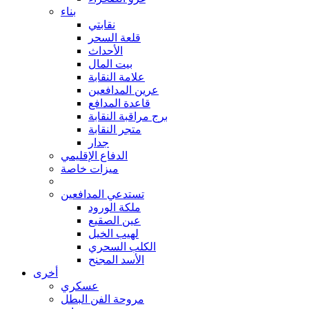
بناء
نقابتي
قلعة السحر
الأحداث
بيت المال
علامة النقابة
عرين المدافعين
قاعدة المدافع
برج مراقبة النقابة
متجر النقابة
جدار
الدفاع الإقليمي
ميزات خاصة
تستدعي المدافعين
ملكة الورود
عين الصقيع
لهيب الخيل
الكلب السحري
الأسد المجنح
أخرى
عسكري
مروحة الفن البطل