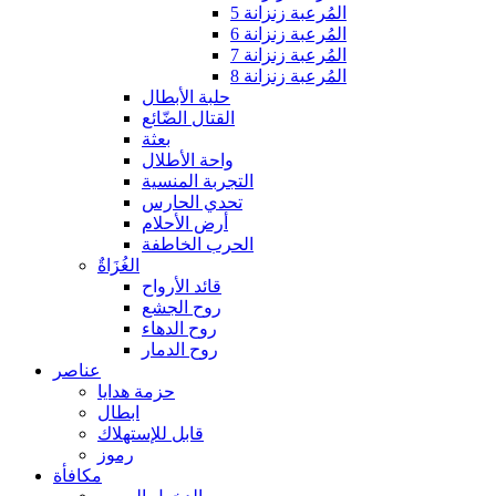
المُرعبة زنزانة 5
المُرعبة زنزانة 6
المُرعبة زنزانة 7
المُرعبة زنزانة 8
حلبة الأبطال
القتال الضّائع
بعثة
واحة الأطلال
التجربة المنسية
تحدي الحارس
أرض الأحلام
الحرب الخاطفة
الغُزَاةٌ
قائد الأرواح
روح الجشع
روح الدهاء
روح الدمار
عناصر
حزمة هدايا
ابطال
قابل للإستهلاك
رموز
مكافأة