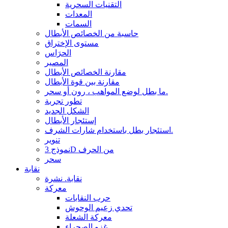
التقنيات السحرية
المعدات
السمات
حاسبة من الخصائص الأبطال
مستوى الإختراق
الحرَاس
المصير
مقارنة الخصائص الأبطال
مقارنة بين قوة الأبطال
ما بطل لوضع المواهب ، رون أو سحر.
تطور تجربة
الشكل الجديد
إستئجار الأبطال
استئجار بطل باستخدام شارات الشرف.
تنوير
نموذج 3D من الحرف
سحر
نقابة
نقابة. نشرة
معركة
حرب النقابات
تحدي زعيم الوحوش
معركة الشعلة
غزو الصحراء