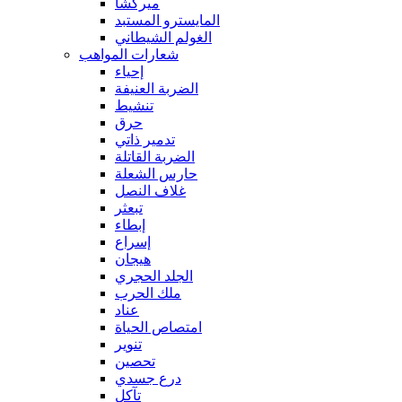
ميركشا
المايسترو المستبد
الغولم الشيطاني
شعارات المواهب
إحياء
الضربة العنيفة
تنشيط
حرق
تدمير ذاتي
الضربة القاتلة
حارس الشعلة
غلاف النصل
تبعثر
إبطاء
إسراع
هيجان
الجلد الحجري
ملك الحرب
عناد
امتصاص الحياة
تنوير
تحصين
درع جسدي
تآكل