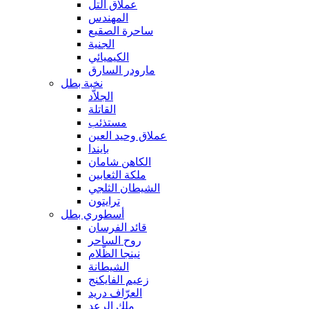
عملاق التل
المهندس
ساحرة الصقيع
الجنية
الكيميائي
مارودر السارق
نخبة بطل
الجلاّد
القاتلة
مستذئب
عملاق وحيد العين
بايندا
الكاهن شامان
ملكة الثعابين
الشيطان الثلجي
ترايتون
أسطوري بطل
قائد الفرسان
روح الساحر
نينجا الظّلام
الشيطانة
زعيم الفايكنج
العرّاف دريد
ملك الرعد