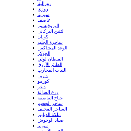
روزالينا
روزي
سيرينا
عاصف
البروفيسور
التنين البركاني
كونان
ساحرة الجليد
الوغد المشاكس
الجوكر
القبطان لولي
الطائر الأزرق
النبات المحارب
دارين
كوزمو
داغر
درع العدالة
جناح العاصفة
ساحر الجحيم
الساحر المخيف
ملكة الدبابير
صياد الوحوش
سونيا