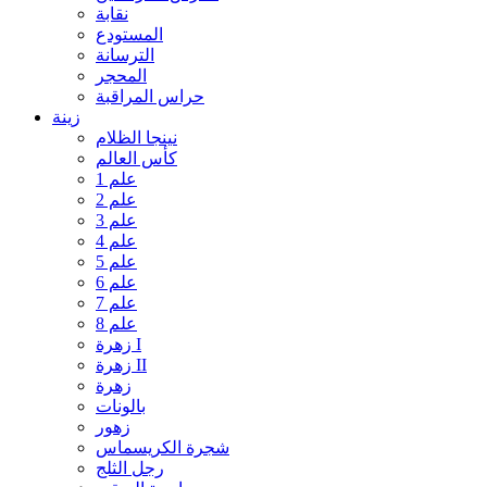
نقابة
المستودع
الترسانة
المحجر
حراس المراقبة
زينة
نينجا الظلام
كأس العالم
علم 1
علم 2
علم 3
علم 4
علم 5
علم 6
علم 7
علم 8
زهرة I
زهرة II
زهرة
بالونات
زهور
شجرة الكريسماس
رجل الثلج