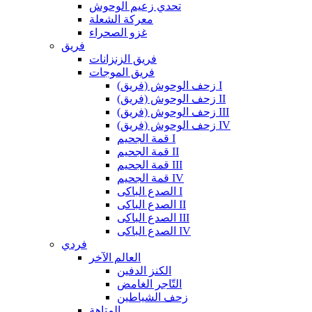
تحدي زعيم الوحوش
معركة الشعلة
غزو الصحراء
فريق
فريق الزنزانات
فريق الموجات
زحف الوحوش (فريق) I
زحف الوحوش (فريق) II
زحف الوحوش (فريق) III
زحف الوحوش (فريق) IV
قمة الجحيم I
قمة الجحيم II
قمة الجحيم III
قمة الجحيم IV
الصدع الباكى I
الصدع الباكى II
الصدع الباكى III
الصدع الباكى IV
فردي
العالم الآخر
الكنز الدفين
التّاجر الغامض
زحف الشياطين
المتاهة