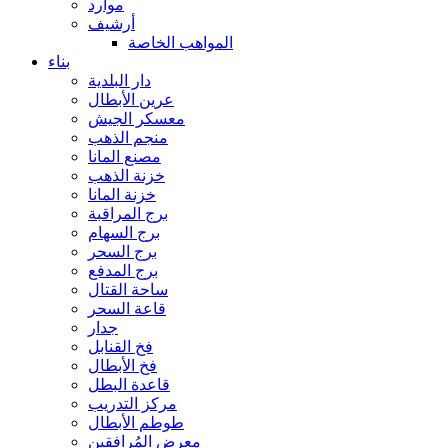
موارد
أرشيف
المواهب الخاصة
بناء
دار البلدية
عرين الأبطال
معسكر الجيش
منجم الذهب
مصنع المانا
خزنة الذهب
خزنة المانا
برج المراقبة
برج السهام
برج السحر
برج المدفع
ساحة القتال
قاعة السحر
جدار
فخ القنابل
فخ الأبطال
قاعدة البطل
مركز التدريب
طوطم الأبطال
معرض المُرافقين