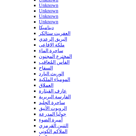
Unknown
Unknown
Unknown
Unknown
ديناميكا
العفريت ستالكر
البريق الرعدي
ملكة الافاعى
ساحرة الماء
المخترع المجنون
الفأس المُعاقب
السفاح
الوريث البارد
المومياء الملكية
العملاق
عازف القيثارة
الفارسة البربرية
ساحرة الجليد
الروبوت الأنيق
جوليا المدرعة
أميرة الضوء
التنين القرمزي
الملاكم الكوني