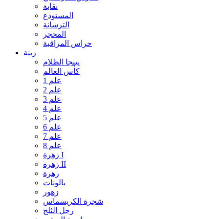
نقابة
المستودع
الترسانة
المحجر
حراس المراقبة
زينة
نينجا الظلام
كأس العالم
علم 1
علم 2
علم 3
علم 4
علم 5
علم 6
علم 7
علم 8
زهرة I
زهرة II
زهرة
بالونات
زهور
شجرة الكريسماس
رجل الثلج