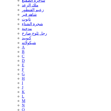
ساحرة الصقيع
ملك الرعد
زعيم القنطور
شاهد قبر
تابوت
شجرة الشتاء
مدخنة
رجل ثلوج صارخ
كيوبيد
شيكولاته
A
B
C
D
E
F
G
H
I
J
K
L
M
N
O