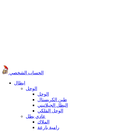
الحساب الشخصي
ابطال
الوحل
الوحل
طين الكريستال
البطل الجيلاتيني
الوحل المَلكي
عادي بطل
الملاك
رامية بارعة