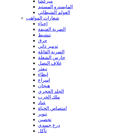
ميركشا
المايسترو المستبد
الغولم الشيطاني
شعارات المواهب
إحياء
الضربة العنيفة
تنشيط
حرق
تدمير ذاتي
الضربة القاتلة
حارس الشعلة
غلاف النصل
تبعثر
إبطاء
إسراع
هيجان
الجلد الحجري
ملك الحرب
عناد
امتصاص الحياة
تنوير
تحصين
درع جسدي
تآكل