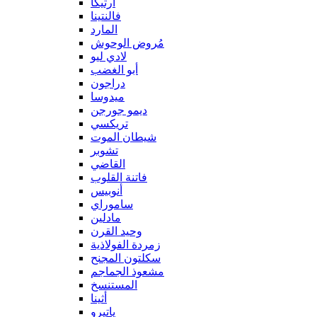
آرتيكا
فالنتينا
المارد
مُروض الوحوش
لادي ليو
أبو الغضب
دراجون
ميدوسا
ديمو جورجن
تريكسي
شيطان الموت
تشوبر
القاضي
فاتنة القلوب
أنوبيس
ساموراي
مادلين
وحيد القرن
زمردة الفولاذية
سكلتون المجنح
مشعوذ الجماجم
المستنسخ
أثينا
ياتيرو