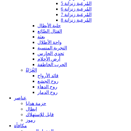
المُرعبة زنزانة 5
المُرعبة زنزانة 6
المُرعبة زنزانة 7
المُرعبة زنزانة 8
حلبة الأبطال
القتال الضّائع
بعثة
واحة الأطلال
التجربة المنسية
تحدي الحارس
أرض الأحلام
الحرب الخاطفة
الغُزَاةٌ
قائد الأرواح
روح الجشع
روح الدهاء
روح الدمار
عناصر
حزمة هدايا
ابطال
قابل للإستهلاك
رموز
مكافأة