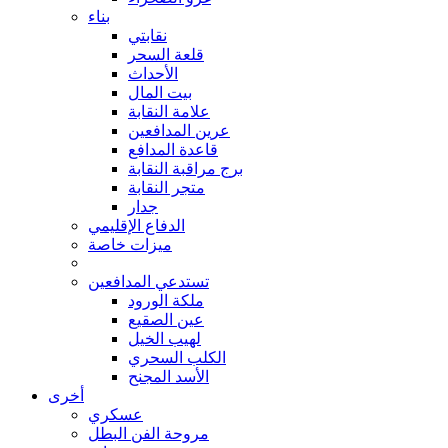
بناء
نقابتي
قلعة السحر
الأحداث
بيت المال
علامة النقابة
عرين المدافعين
قاعدة المدافع
برج مراقبة النقابة
متجر النقابة
جدار
الدفاع الإقليمي
ميزات خاصة
تستدعي المدافعين
ملكة الورود
عين الصقيع
لهيب الخيل
الكلب السحري
الأسد المجنح
أخرى
عسكري
مروحة الفن البطل