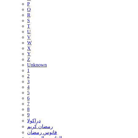
P
Q
R
S
T
U
V
W
X
Y
Z
Unknown
1
2
3
4
5
6
7
8
9
دراكولا
رمضان كريم
فانوس رمضان