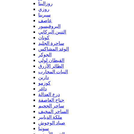
روزالينا
روزي
سيرينا
عاصف
البروفيسور
التنين البركاني
كونان
ساحرة الجليد
الوغد المشاكس
الجوكر
القبطان لولي
الطائر الأزرق
النبات المحارب
دارين
كوزمو
داغر
درع العدالة
جناح العاصفة
ساحر الجحيم
الساحر المخيف
ملكة الدبابير
صياد الوحوش
سونيا