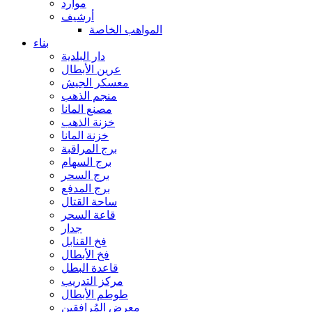
موارد
أرشيف
المواهب الخاصة
بناء
دار البلدية
عرين الأبطال
معسكر الجيش
منجم الذهب
مصنع المانا
خزنة الذهب
خزنة المانا
برج المراقبة
برج السهام
برج السحر
برج المدفع
ساحة القتال
قاعة السحر
جدار
فخ القنابل
فخ الأبطال
قاعدة البطل
مركز التدريب
طوطم الأبطال
معرض المُرافقين