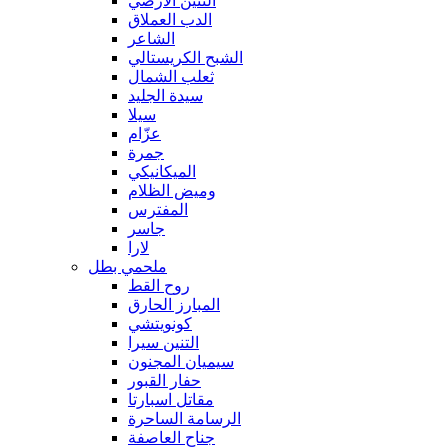
التنين الأرضي
الدب العملاق
الشاعر
الشبح الكريستالي
ثعلب الشمال
سيدة الجليد
سيلا
عزّام
جمرة
الميكانيكي
وميض الظلام
المفترس
جاسر
لارا
ملحمي بطل
روح القط
المبارز الحارق
كونويتشي
التنين سيرا
سيميان المجنون
حفار القبور
مقاتل اسبارتا
الرسامة الساحرة
جناح العاصفة