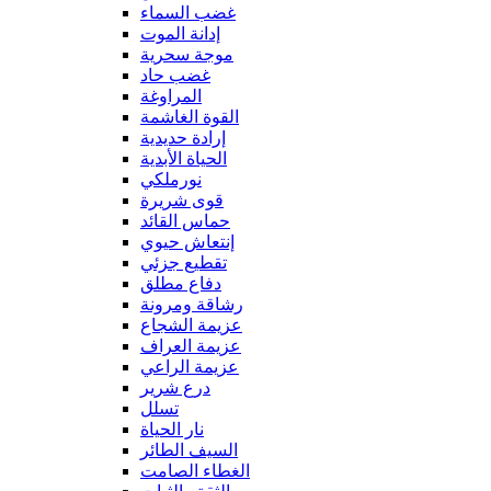
غضب السماء
إدانة الموت
موجة سحرية
غضب حاد
المراوغة
القوة الغاشمة
إرادة حديدية
الحياة الأبدية
نورملكي
قوى شريرة
حماس القائد
إنتعاش حيوي
تقطيع جزئي
دفاع مطلق
رشاقة ومرونة
عزيمة الشجاع
عزيمة العراف
عزيمة الراعي
درع شرير
تسلل
نار الحياة
السيف الطائر
الغطاء الصامت