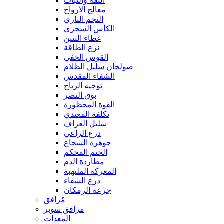
الثقة والثبات
معالج الأرواح
النجم الناري
الكأس السحري
غطاء التنين
نزع الطاقة
القوس الخفي
صولجان سليل الظلام
الشفاء المقدس
توجيه الرياح
بوق النصر
القوة المحظورة
تكلفة المعتدي
سليل العراف
درع الراعي
جوهرة الشجاع
الختم المحكم
مطاردة الدم
المعركة الملتهبة
درع الشفاء
جرعة الزمكان
مُرافق
مرافق سوبر
المعدات