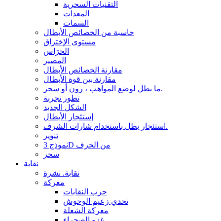
التقنيات السحرية
المعدات
السمات
حاسبة من الخصائص الأبطال
مستوى الإختراق
الحرَاس
المصير
مقارنة الخصائص الأبطال
مقارنة بين قوة الأبطال
ما بطل لوضع المواهب ، رون أو سحر.
تطور تجربة
الشكل الجديد
إستئجار الأبطال
استئجار بطل باستخدام شارات الشرف.
تنوير
نموذج 3D من الحرف
سحر
نقابة
نقابة. نشرة
معركة
حرب النقابات
تحدي زعيم الوحوش
معركة الشعلة
غزو الصحراء