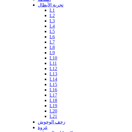
تجربة الأبطال
L1
L2
L3
L4
L5
L6
L7
L8
L9
L10
L11
L12
L13
L14
L15
L16
L17
L18
L19
L20
L21
زحف الوحوش
غزوة