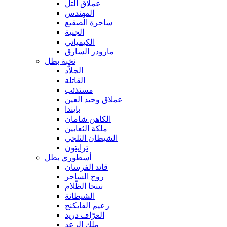
عملاق التل
المهندس
ساحرة الصقيع
الجنية
الكيميائي
مارودر السارق
نخبة بطل
الجلاّد
القاتلة
مستذئب
عملاق وحيد العين
بايندا
الكاهن شامان
ملكة الثعابين
الشيطان الثلجي
ترايتون
أسطوري بطل
قائد الفرسان
روح الساحر
نينجا الظّلام
الشيطانة
زعيم الفايكنج
العرّاف دريد
ملك الرعد