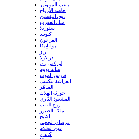
زعيم المينوتور
حاصد الأرواح
دوق اليقطين
ملك العقرب
سنوزيلا
كيوبيد
الفرعون
مولتانيكا
آريز
دراكولا
اوركس بان
سانتا بووم
فارس الموت
الفراشة بيكسي
المدمّر
حوريّة الهلاك
المشعوذ النّاري
روح الغاب
ملكة الطيور
الشبح
قرصان الجحيم
عين الظلام
كاندي