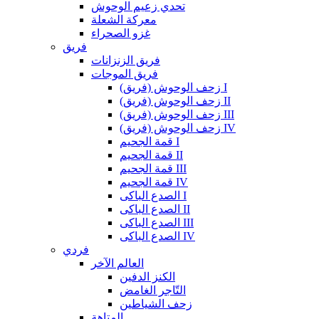
تحدي زعيم الوحوش
معركة الشعلة
غزو الصحراء
فريق
فريق الزنزانات
فريق الموجات
زحف الوحوش (فريق) I
زحف الوحوش (فريق) II
زحف الوحوش (فريق) III
زحف الوحوش (فريق) IV
قمة الجحيم I
قمة الجحيم II
قمة الجحيم III
قمة الجحيم IV
الصدع الباكى I
الصدع الباكى II
الصدع الباكى III
الصدع الباكى IV
فردي
العالم الآخر
الكنز الدفين
التّاجر الغامض
زحف الشياطين
المتاهة