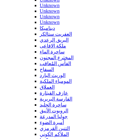
Unknown
Unknown
Unknown
Unknown
ديناميكا
العفريت ستالكر
البريق الرعدي
ملكة الافاعى
ساحرة الماء
المخترع المجنون
الفأس المُعاقب
السفاح
الوريث البارد
المومياء الملكية
العملاق
عازف القيثارة
الفارسة البربرية
ساحرة الجليد
الروبوت الأنيق
جوليا المدرعة
أميرة الضوء
التنين القرمزي
الملاكم الكوني