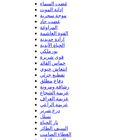
غضب السماء
إدانة الموت
موجة سحرية
غضب حاد
المراوغة
القوة الغاشمة
إرادة حديدية
الحياة الأبدية
نورملكي
قوى شريرة
حماس القائد
إنتعاش حيوي
تقطيع جزئي
دفاع مطلق
رشاقة ومرونة
عزيمة الشجاع
عزيمة العراف
عزيمة الراعي
درع شرير
تسلل
نار الحياة
السيف الطائر
الغطاء الصامت