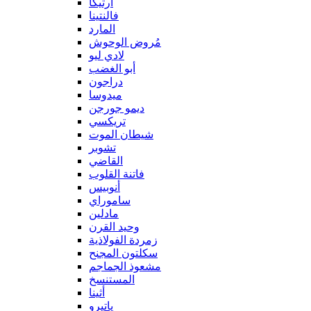
آرتيكا
فالنتينا
المارد
مُروض الوحوش
لادي ليو
أبو الغضب
دراجون
ميدوسا
ديمو جورجن
تريكسي
شيطان الموت
تشوبر
القاضي
فاتنة القلوب
أنوبيس
ساموراي
مادلين
وحيد القرن
زمردة الفولاذية
سكلتون المجنح
مشعوذ الجماجم
المستنسخ
أثينا
ياتيرو