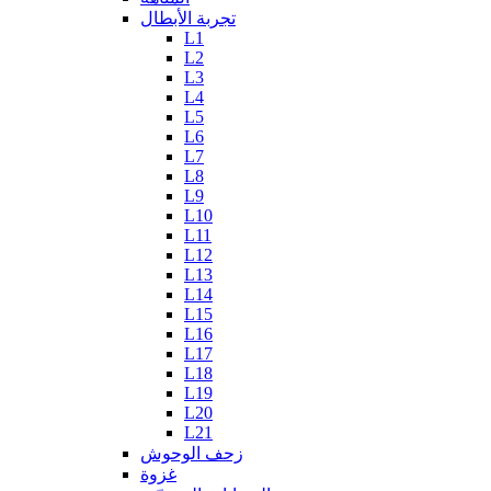
تجربة الأبطال
L1
L2
L3
L4
L5
L6
L7
L8
L9
L10
L11
L12
L13
L14
L15
L16
L17
L18
L19
L20
L21
زحف الوحوش
غزوة