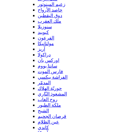
زعيم المينوتور
حاصد الأرواح
دوق اليقطين
ملك العقرب
سنوزيلا
كيوبيد
الفرعون
مولتانيكا
آريز
دراكولا
اوركس بان
سانتا بووم
فارس الموت
الفراشة بيكسي
المدمّر
حوريّة الهلاك
المشعوذ النّاري
روح الغاب
ملكة الطيور
الشبح
قرصان الجحيم
عين الظلام
كاندي