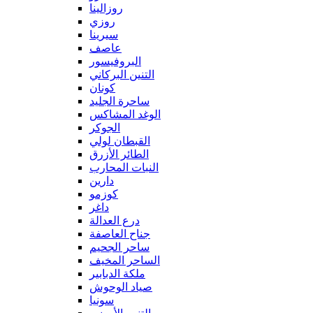
روزالينا
روزي
سيرينا
عاصف
البروفيسور
التنين البركاني
كونان
ساحرة الجليد
الوغد المشاكس
الجوكر
القبطان لولي
الطائر الأزرق
النبات المحارب
دارين
كوزمو
داغر
درع العدالة
جناح العاصفة
ساحر الجحيم
الساحر المخيف
ملكة الدبابير
صياد الوحوش
سونيا