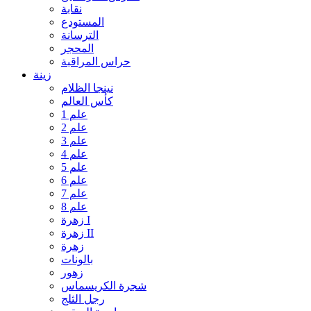
نقابة
المستودع
الترسانة
المحجر
حراس المراقبة
زينة
نينجا الظلام
كأس العالم
علم 1
علم 2
علم 3
علم 4
علم 5
علم 6
علم 7
علم 8
زهرة I
زهرة II
زهرة
بالونات
زهور
شجرة الكريسماس
رجل الثلج