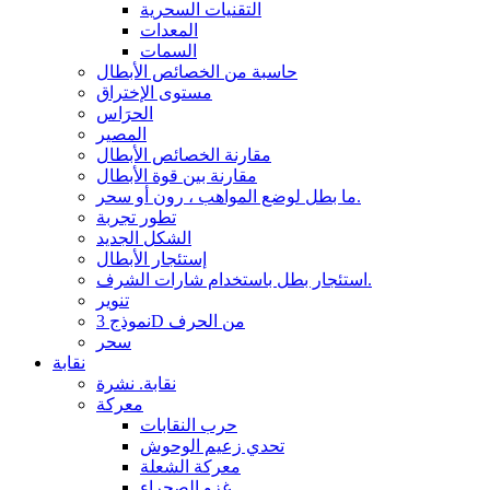
التقنيات السحرية
المعدات
السمات
حاسبة من الخصائص الأبطال
مستوى الإختراق
الحرَاس
المصير
مقارنة الخصائص الأبطال
مقارنة بين قوة الأبطال
ما بطل لوضع المواهب ، رون أو سحر.
تطور تجربة
الشكل الجديد
إستئجار الأبطال
استئجار بطل باستخدام شارات الشرف.
تنوير
نموذج 3D من الحرف
سحر
نقابة
نقابة. نشرة
معركة
حرب النقابات
تحدي زعيم الوحوش
معركة الشعلة
غزو الصحراء