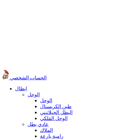
الحساب الشخصي
ابطال
الوحل
الوحل
طين الكريستال
البطل الجيلاتيني
الوحل المَلكي
عادي بطل
الملاك
رامية بارعة