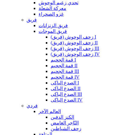
تحدي زعيم الوحوش
معركة الشعلة
غزو الصحراء
فريق
فريق الزنزانات
فريق الموجات
زحف الوحوش (فريق) I
زحف الوحوش (فريق) II
زحف الوحوش (فريق) III
زحف الوحوش (فريق) IV
قمة الجحيم I
قمة الجحيم II
قمة الجحيم III
قمة الجحيم IV
الصدع الباكى I
الصدع الباكى II
الصدع الباكى III
الصدع الباكى IV
فردي
العالم الآخر
الكنز الدفين
التّاجر الغامض
زحف الشياطين
المتاهة