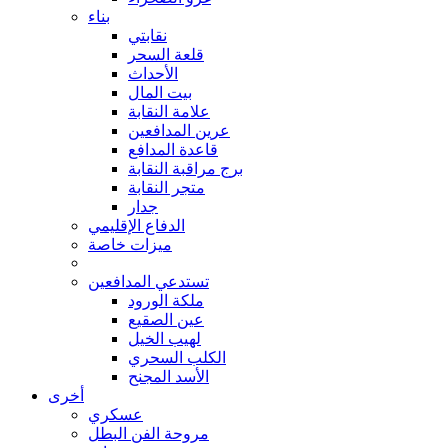
بناء
نقابتي
قلعة السحر
الأحداث
بيت المال
علامة النقابة
عرين المدافعين
قاعدة المدافع
برج مراقبة النقابة
متجر النقابة
جدار
الدفاع الإقليمي
ميزات خاصة
تستدعي المدافعين
ملكة الورود
عين الصقيع
لهيب الخيل
الكلب السحري
الأسد المجنح
أخرى
عسكري
مروحة الفن البطل