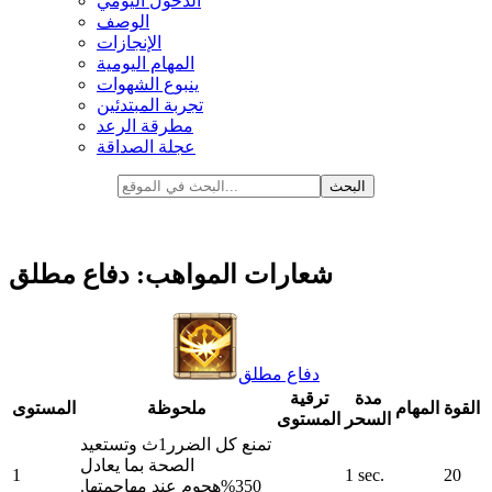
الدخول اليومي
الوصف
الإنجازات
المهام اليومية
ينبوع الشهوات
تجربة المبتدئين
مطرقة الرعد
عجلة الصداقة
شعارات المواهب: دفاع مطلق
دفاع مطلق
مدة
ترقية
القوة
المهام
ملحوظة
المستوى
السحر
المستوى
تمنع كل الضرر1ث وتستعيد
الصحة بما يعادل
1
1 sec.
20
350%هجوم عند مهاجمتها.