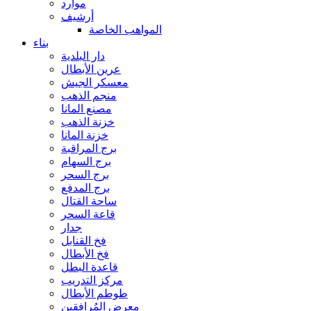
موارد
أرشيف
المواهب الخاصة
بناء
دار البلدية
عرين الأبطال
معسكر الجيش
منجم الذهب
مصنع المانا
خزنة الذهب
خزنة المانا
برج المراقبة
برج السهام
برج السحر
برج المدفع
ساحة القتال
قاعة السحر
جدار
فخ القنابل
فخ الأبطال
قاعدة البطل
مركز التدريب
طوطم الأبطال
معرض المُرافقين