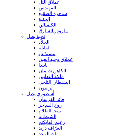
عملاق التل
المهندس
ساحرة الصقيع
الجنية
الكيميائي
مارودر السارق
نخبة بطل
الجلاّد
القاتلة
مستذئب
عملاق وحيد العين
بايندا
الكاهن شامان
ملكة الثعابين
الشيطان الثلجي
ترايتون
أسطوري بطل
قائد الفرسان
روح الساحر
نينجا الظّلام
الشيطانة
زعيم الفايكنج
العرّاف دريد
ملك الرعد