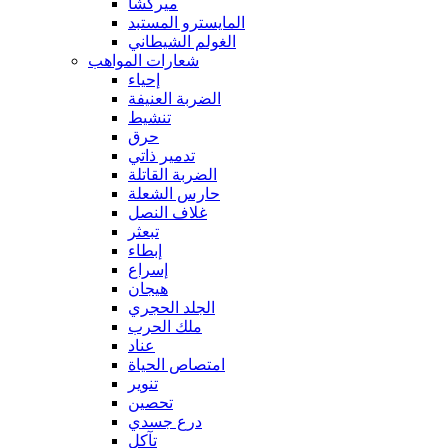
ميركشا
المايسترو المستبد
الغولم الشيطاني
شعارات المواهب
إحياء
الضربة العنيفة
تنشيط
حرق
تدمير ذاتي
الضربة القاتلة
حارس الشعلة
غلاف النصل
تبعثر
إبطاء
إسراع
هيجان
الجلد الحجري
ملك الحرب
عناد
امتصاص الحياة
تنوير
تحصين
درع جسدي
تآكل