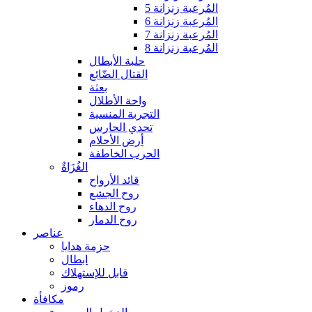
المُرعبة زنزانة 5
المُرعبة زنزانة 6
المُرعبة زنزانة 7
المُرعبة زنزانة 8
حلبة الأبطال
القتال الضّائع
بعثة
واحة الأطلال
التجربة المنسية
تحدي الحارس
أرض الأحلام
الحرب الخاطفة
الغُزَاةٌ
قائد الأرواح
روح الجشع
روح الدهاء
روح الدمار
عناصر
حزمة هدايا
ابطال
قابل للإستهلاك
رموز
مكافأة