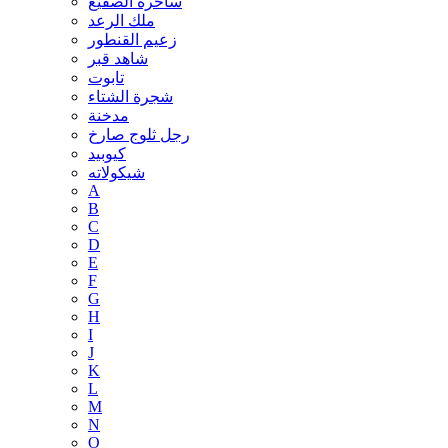
ساحرة الصقيع
ملك الرعد
زعيم القنطور
شاهد قبر
تابوت
شجرة الشتاء
مدخنة
رجل ثلوج صارخ
كيوبيد
شيكولاته
A
B
C
D
E
F
G
H
I
J
K
L
M
N
O