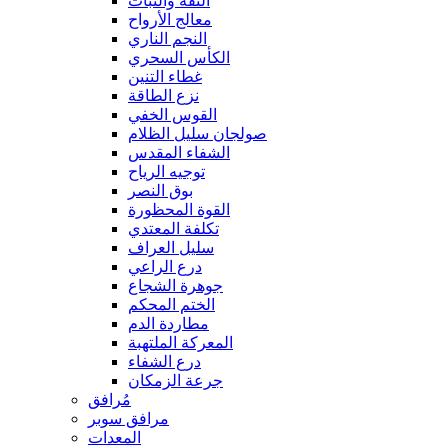
الثقة والثبات
معالج الأرواح
النجم الناري
الكأس السحري
غطاء التنين
نزع الطاقة
القوس الخفي
صولجان سليل الظلام
الشفاء المقدس
توجيه الرياح
بوق النصر
القوة المحظورة
تكلفة المعتدي
سليل العراف
درع الراعي
جوهرة الشجاع
الختم المحكم
مطاردة الدم
المعركة الملتهبة
درع الشفاء
جرعة الزمكان
مُرافق
مرافق سوبر
المعدات