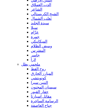
التنين الأرضي
الدب العملاق
الشاعر
الشبح الكريستالي
ثعلب الشمال
سيدة الجليد
سيلا
عزّام
جمرة
الميكانيكي
وميض الظلام
المفترس
جاسر
لارا
ملحمي بطل
روح القط
المبارز الحارق
كونويتشي
التنين سيرا
سيميان المجنون
حفار القبور
مقاتل اسبارتا
الرسامة الساحرة
جناح العاصفة