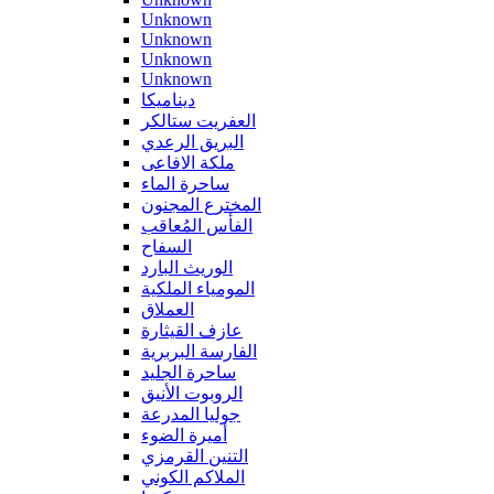
Unknown
Unknown
Unknown
Unknown
ديناميكا
العفريت ستالكر
البريق الرعدي
ملكة الافاعى
ساحرة الماء
المخترع المجنون
الفأس المُعاقب
السفاح
الوريث البارد
المومياء الملكية
العملاق
عازف القيثارة
الفارسة البربرية
ساحرة الجليد
الروبوت الأنيق
جوليا المدرعة
أميرة الضوء
التنين القرمزي
الملاكم الكوني