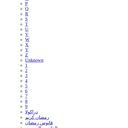
P
Q
R
S
T
U
V
W
X
Y
Z
Unknown
1
2
3
4
5
6
7
8
9
دراكولا
رمضان كريم
فانوس رمضان