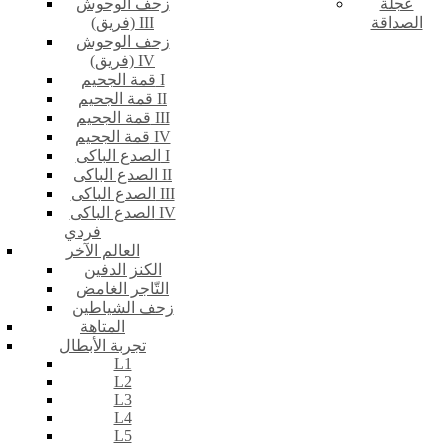
عجلة
زحف الوحوش
الصداقة
(فريق) III
زحف الوحوش
(فريق) IV
قمة الجحيم I
قمة الجحيم II
قمة الجحيم III
قمة الجحيم IV
الصدع الباكى I
الصدع الباكى II
الصدع الباكى III
الصدع الباكى IV
فردي
العالم الآخر
الكنز الدفين
التّاجر الغامض
زحف الشياطين
المتاهة
تجربة الأبطال
L1
L2
L3
L4
L5