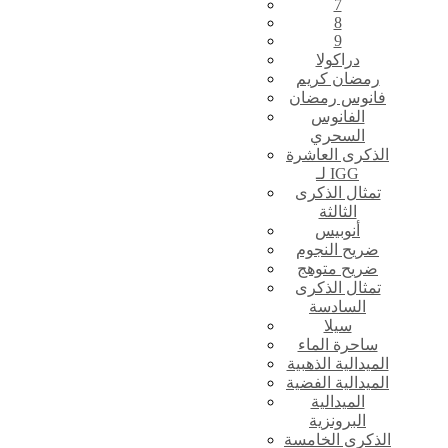
7
8
9
دراكولا
رمضان كريم
فانوس رمضان
الفانوس
السحري
الذكرى العاشرة
لـ IGG
تمثال الذكرى
الثالثة
أنوبيس
ضريح النجوم
ضريح متوهج
تمثال الذكرى
السادسة
سيلا
ساحرة الماء
الميدالية الذهبية
الميدالية الفضية
الميدالية
البرونزية
الذكرى الخامسة