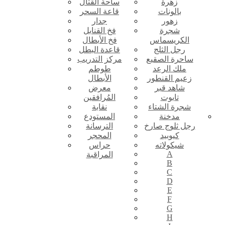
زهرة
ساحة القتال
بالونات
قاعة السحر
زهور
جدار
شجرة
فخ القنابل
الكريسماس
فخ الأبطال
رجل الثلج
قاعدة البطل
ساحرة الصقيع
مركز التدريب
ملك الرعد
طوطم
زعيم القنطور
الأبطال
شاهد قبر
معرض
تابوت
المُرافقين
شجرة الشتاء
نقابة
مدخنة
المستودع
رجل ثلوج صارخ
الترسانة
كيوبيد
المحجر
شيكولاته
حراس
A
المراقبة
B
C
D
E
F
G
H