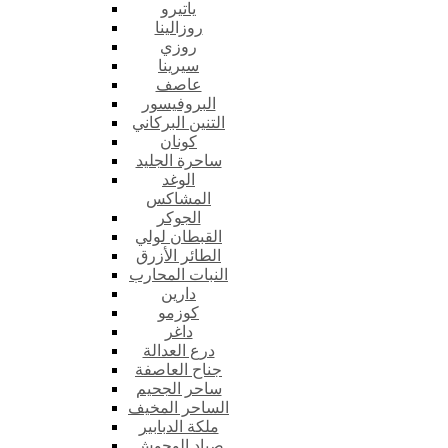
ياتيرو
روزالينا
روزي
سيرينا
عاصف
البروفيسور
التنين البركاني
كونان
ساحرة الجليد
الوغد
المشاكس
الجوكر
القبطان لولي
الطائر الأزرق
النبات المحارب
دارين
كوزمو
داغر
درع العدالة
جناح العاصفة
ساحر الجحيم
الساحر المخيف
ملكة الدبابير
صياد الوحوش