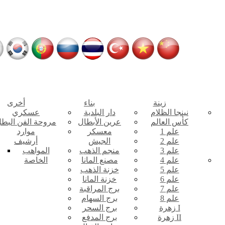
زينة
بناء
أخرى
نينجا الظلام
دار البلدية
عسكري
كأس العالم
عرين الأبطال
مروحة الفن البط
علم 1
معسكر
موارد
علم 2
الجيش
أرشيف
علم 3
منجم الذهب
المواهب
علم 4
مصنع المانا
الخاصة
علم 5
خزنة الذهب
علم 6
خزنة المانا
علم 7
برج المراقبة
علم 8
برج السهام
زهرة I
برج السحر
زهرة II
برج المدفع