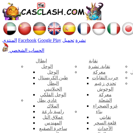
نشرة
تحميل
Google Play
Facebook
المنتدى
الحساب الشخصي
نقابة
ابطال
نقابة. نشرة
الوحل
ل
معركة
الوحل
حرب النقابات
طين الكريستال
تحدي زعيم
البطل
الوحوش
الجيلاتيني
معركة
الوحل المَلكي
الشعلة
عادي بطل
غزو الصحراء
الملاك
بناء
رامية بارعة
نقابتي
عملاق التل
قلعة السحر
المهندس
الأحداث
ساحرة الصقيع