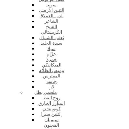
سونيا
التنين الأرضي
الدب العملاق
الشاعر
الشبح
الكريستالي
ثعلب الشمال
سيدة الجليد
سيلا
عزّام
جمرة
الميكانيكي
وميض الظلام
المفترس
جاسر
لارا
ملحمي بطل
روح القط
المبارز الحارق
كونويتشي
التنين سيرا
سيميان
المجنون