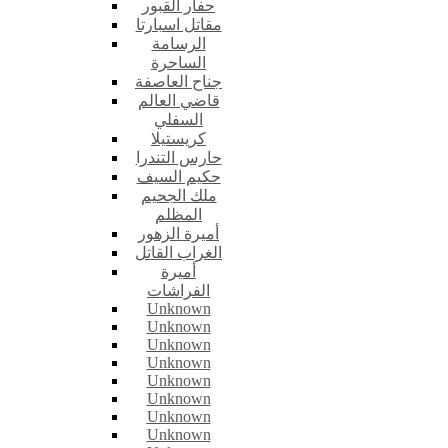
حفار القبور
مقاتل اسبارتا
الرسامة
الساحرة
جناح العاصفة
قاضي العالم
السفلي
كريستيلا
حارس التندرا
حكيم السيف
ملك الجحيم
المظلم
أميرة الزهور
الغراب القاتل
أميرة
الفراشات
Unknown
Unknown
Unknown
Unknown
Unknown
Unknown
Unknown
Unknown