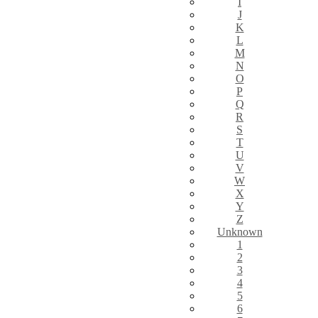
I
J
K
L
M
N
O
P
Q
R
S
T
U
V
W
X
Y
Z
Unknown
1
2
3
4
5
6