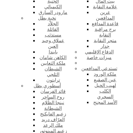
بيت المال
الجنية
علامة النقابة
الكيميائي
عرين
مارودر السارق
المدافعين
نخبة بطل
قاعدة المدافع
الجلاّد
برج مراقبة
القاتلة
النقابة
مستذئب
متجر النقابة
عملاق وحيد
جدار
العين
الدفاع الإقليمي
بايندا
ميزات خاصة
الكاهن شامان
ملكة الثعابين
تستدعي المدافعين
الشيطان
ملكة الورود
الثلجي
عين الصقيع
ترايتون
لهيب الخيل
أسطوري بطل
الكلب
قائد الفرسان
السحري
روح الساحر
الأسد المجنح
نينجا الظّلام
الشيطانة
زعيم الفايكنج
العرّاف دريد
ملك الرعد
زعيم المينوتور