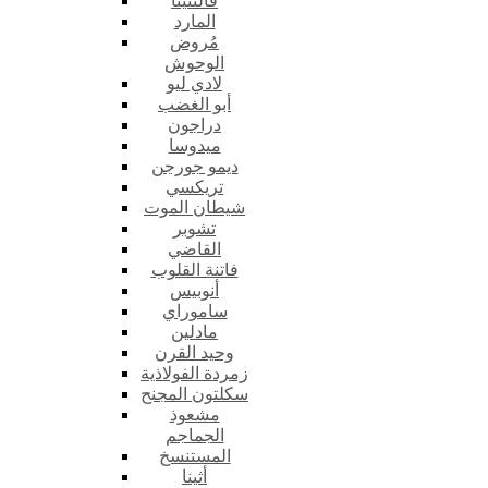
فالنتينا
المارد
مُروض
الوحوش
لادي ليو
أبو الغضب
دراجون
ميدوسا
ديمو جورجن
تريكسي
شيطان الموت
تشوبر
القاضي
فاتنة القلوب
أنوبيس
ساموراي
مادلين
وحيد القرن
زمردة الفولاذية
سكلتون المجنح
مشعوذ
الجماجم
المستنسخ
أثينا