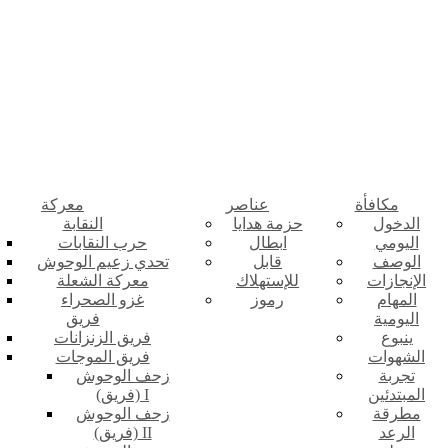
مكافأة
عناصر
معركة
الدخول
حزمة هدايا
النقابة
اليومي
ابطال
حرب النقابات
الوصف
قابل
تحدي زعيم الوحوش
الإنجازات
للإستهلاك
معركة الشعلة
المهام
رموز
غزو الصحراء
اليومية
فريق
ينبوع
فريق الزنزانات
الشهوات
فريق الموجات
تجربة
زحف الوحوش
المبتدئين
(فريق) I
مطرقة
زحف الوحوش
الرعد
(فريق) II