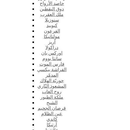
حاصد الأرواح
دوق اليقطين
ملك العقرب
سنوزيلا
كيوبيد
الفرعون
مولتانيكا
آريز
دراكولا
اوركس بان
سانتا بووم
فارس الموت
الفراشة بيكسي
المدمّر
حوريّة الهلاك
المشعوذ النّاري
روح الغاب
ملكة الطيور
الشبح
قرصان الجحيم
عين الظلام
كاندي
آرتيكا