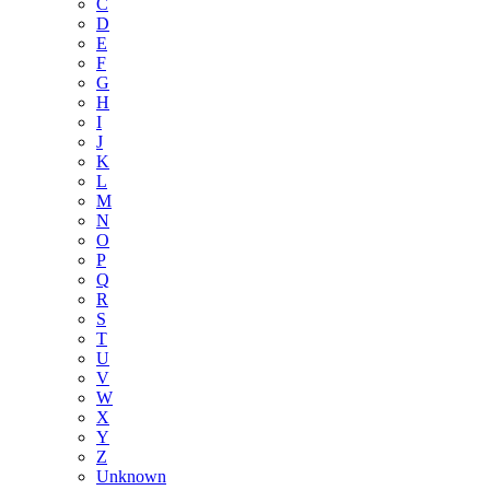
C
D
E
F
G
H
I
J
K
L
M
N
O
P
Q
R
S
T
U
V
W
X
Y
Z
Unknown