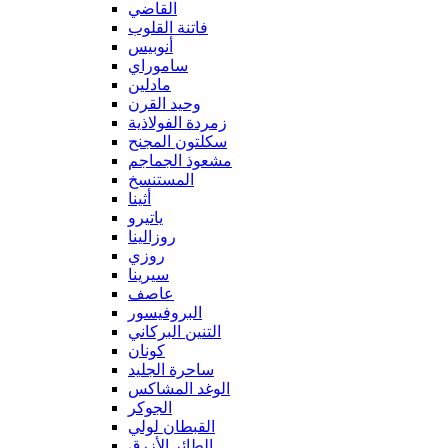
القاضي
فاتنة القلوب
أنوبيس
ساموراي
مادلين
وحيد القرن
زمردة الفولاذية
سكلتون المجنح
مشعوذ الجماجم
المستنسخ
أثينا
ياتيرو
روزالينا
روزي
سيرينا
عاصف
البروفيسور
التنين البركاني
كونان
ساحرة الجليد
الوغد المشاكس
الجوكر
القبطان لولي
الطائر الأزرق