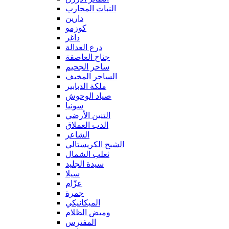
النبات المحارب
دارين
كوزمو
داغر
درع العدالة
جناح العاصفة
ساحر الجحيم
الساحر المخيف
ملكة الدبابير
صياد الوحوش
سونيا
التنين الأرضي
الدب العملاق
الشاعر
الشبح الكريستالي
ثعلب الشمال
سيدة الجليد
سيلا
عزّام
جمرة
الميكانيكي
وميض الظلام
المفترس