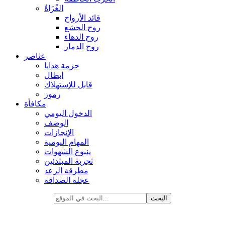
الغُزَاةٌ
قائد الأرواح
روح الجشع
روح الدهاء
روح الدمار
عناصر
حزمة هدايا
ابطال
قابل للإستهلاك
رموز
مكافأة
الدخول اليومي
الوصف
الإنجازات
المهام اليومية
ينبوع الشهوات
تجربة المبتدئين
مطرقة الرعد
عجلة الصداقة