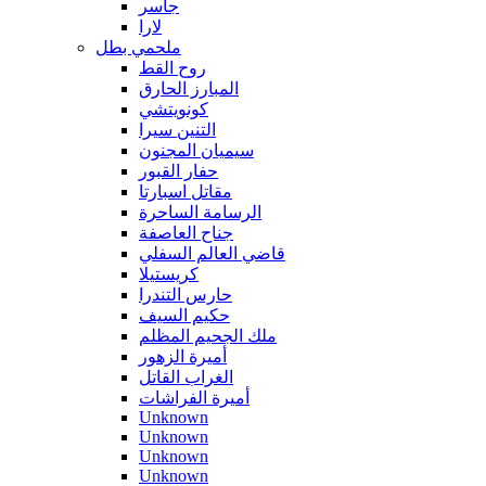
جاسر
لارا
ملحمي بطل
روح القط
المبارز الحارق
كونويتشي
التنين سيرا
سيميان المجنون
حفار القبور
مقاتل اسبارتا
الرسامة الساحرة
جناح العاصفة
قاضي العالم السفلي
كريستيلا
حارس التندرا
حكيم السيف
ملك الجحيم المظلم
أميرة الزهور
الغراب القاتل
أميرة الفراشات
Unknown
Unknown
Unknown
Unknown