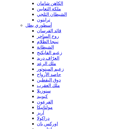
الكاهن شامان
ملكة الثعابين
الشيطان الثلجي
ترايتون
أسطوري بطل
قائد الفرسان
روح الساحر
نينجا الظّلام
الشيطانة
زعيم الفايكنج
العرّاف دريد
ملك الرعد
زعيم المينوتور
حاصد الأرواح
دوق اليقطين
ملك العقرب
سنوزيلا
كيوبيد
الفرعون
مولتانيكا
آريز
دراكولا
اوركس بان