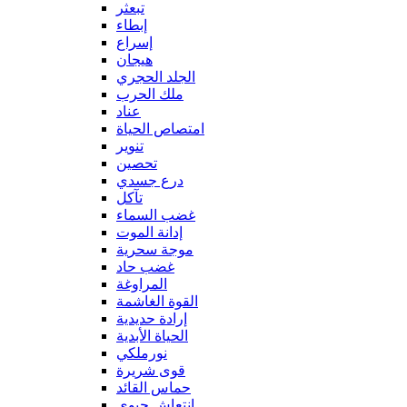
تبعثر
إبطاء
إسراع
هيجان
الجلد الحجري
ملك الحرب
عناد
امتصاص الحياة
تنوير
تحصين
درع جسدي
تآكل
غضب السماء
إدانة الموت
موجة سحرية
غضب حاد
المراوغة
القوة الغاشمة
إرادة حديدية
الحياة الأبدية
نورملكي
قوى شريرة
حماس القائد
إنتعاش حيوي