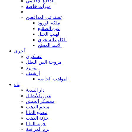
الدفاع الإقليمي
ميزات خاصة
تستدعي المدافعين
ملكة الورود
عين الصقيع
لهيب الخيل
الكلب السحري
الأسد المجنح
أخرى
عسكري
مروحة الفن البطل
موارد
أرشيف
المواهب الخاصة
بناء
دار البلدية
عرين الأبطال
معسكر الجيش
منجم الذهب
مصنع المانا
خزنة الذهب
خزنة المانا
برج المراقبة