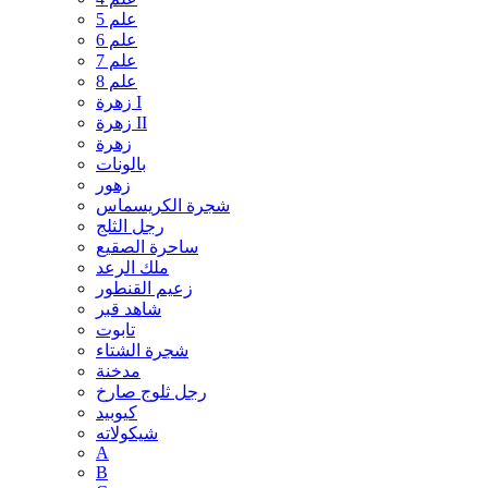
علم 5
علم 6
علم 7
علم 8
زهرة I
زهرة II
زهرة
بالونات
زهور
شجرة الكريسماس
رجل الثلج
ساحرة الصقيع
ملك الرعد
زعيم القنطور
شاهد قبر
تابوت
شجرة الشتاء
مدخنة
رجل ثلوج صارخ
كيوبيد
شيكولاته
A
B