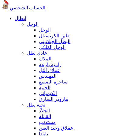
الحساب الشخصي
ابطال
الوحل
الوحل
طين الكريستال
البطل الجيلاتيني
الوحل المَلكي
عادي بطل
الملاك
رامية بارعة
عملاق التل
المهندس
ساحرة الصقيع
الجنية
الكيميائي
مارودر السارق
نخبة بطل
الجلاّد
القاتلة
مستذئب
عملاق وحيد العين
بايندا