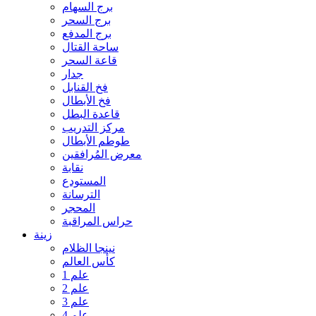
برج السهام
برج السحر
برج المدفع
ساحة القتال
قاعة السحر
جدار
فخ القنابل
فخ الأبطال
قاعدة البطل
مركز التدريب
طوطم الأبطال
معرض المُرافقين
نقابة
المستودع
الترسانة
المحجر
حراس المراقبة
زينة
نينجا الظلام
كأس العالم
علم 1
علم 2
علم 3
علم 4