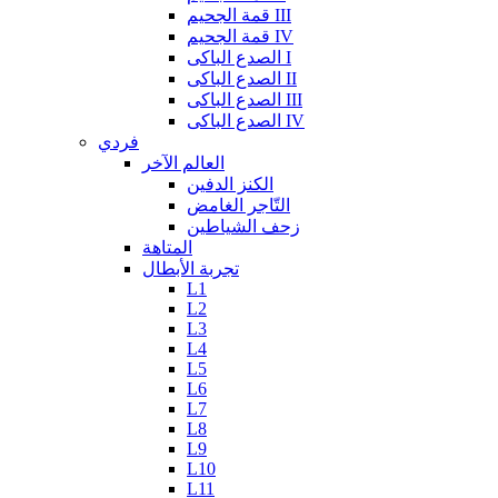
قمة الجحيم III
قمة الجحيم IV
الصدع الباكى I
الصدع الباكى II
الصدع الباكى III
الصدع الباكى IV
فردي
العالم الآخر
الكنز الدفين
التّاجر الغامض
زحف الشياطين
المتاهة
تجربة الأبطال
L1
L2
L3
L4
L5
L6
L7
L8
L9
L10
L11