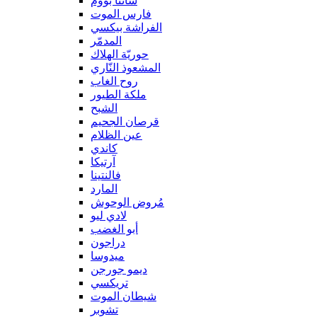
سانتا بووم
فارس الموت
الفراشة بيكسي
المدمّر
حوريّة الهلاك
المشعوذ النّاري
روح الغاب
ملكة الطيور
الشبح
قرصان الجحيم
عين الظلام
كاندي
آرتيكا
فالنتينا
المارد
مُروض الوحوش
لادي ليو
أبو الغضب
دراجون
ميدوسا
ديمو جورجن
تريكسي
شيطان الموت
تشوبر