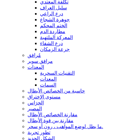
تكلفة المعتدي
سليل العراف
درع الراعي
جوهرة الشجاع
الختم المحكم
مطاردة الدم
المعركة الملتهبة
درع الشفاء
جرعة الزمكان
مُرافق
مرافق سوبر
المعدات
التقنيات السحرية
المعدات
السمات
حاسبة من الخصائص الأبطال
مستوى الإختراق
الحرَاس
المصير
مقارنة الخصائص الأبطال
مقارنة بين قوة الأبطال
ما بطل لوضع المواهب ، رون أو سحر.
تطور تجربة
الشكل الجديد