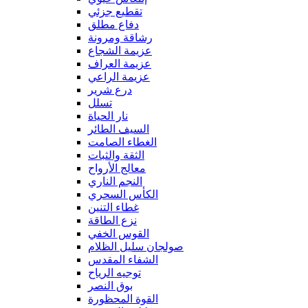
تقطيع جزئي
دفاع مطلق
رشاقة ومرونة
عزيمة الشجاع
عزيمة العراف
عزيمة الراعي
درع شرير
تسلل
نار الحياة
السيف الطائر
الغطاء الصامت
الثقة والثبات
معالج الأرواح
النجم الناري
الكأس السحري
غطاء التنين
نزع الطاقة
القوس الخفي
صولجان سليل الظلام
الشفاء المقدس
توجيه الرياح
بوق النصر
القوة المحظورة