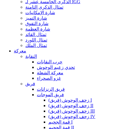
الذكرى الخامسة عشر لـ IGG
تمثال الذكرى الثامنة
شارة الإمكانيات
شارة التميز
شارة التفوق
شارة العظمة
تمثال القائد
تمثال اللورد
تمثال الملك
معركة
النقابة
حرب النقابات
تحدي زعيم الوحوش
معركة الشعلة
غزو الصحراء
فريق
فريق الزنزانات
فريق الموجات
زحف الوحوش (فريق) I
زحف الوحوش (فريق) II
زحف الوحوش (فريق) III
زحف الوحوش (فريق) IV
قمة الجحيم I
قمة الجحيم II