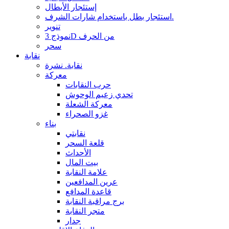
إستئجار الأبطال
استئجار بطل باستخدام شارات الشرف.
تنوير
نموذج 3D من الحرف
سحر
نقابة
نقابة. نشرة
معركة
حرب النقابات
تحدي زعيم الوحوش
معركة الشعلة
غزو الصحراء
بناء
نقابتي
قلعة السحر
الأحداث
بيت المال
علامة النقابة
عرين المدافعين
قاعدة المدافع
برج مراقبة النقابة
متجر النقابة
جدار