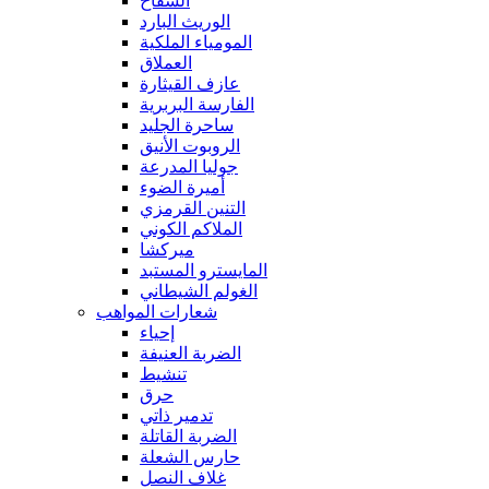
السفاح
الوريث البارد
المومياء الملكية
العملاق
عازف القيثارة
الفارسة البربرية
ساحرة الجليد
الروبوت الأنيق
جوليا المدرعة
أميرة الضوء
التنين القرمزي
الملاكم الكوني
ميركشا
المايسترو المستبد
الغولم الشيطاني
شعارات المواهب
إحياء
الضربة العنيفة
تنشيط
حرق
تدمير ذاتي
الضربة القاتلة
حارس الشعلة
غلاف النصل