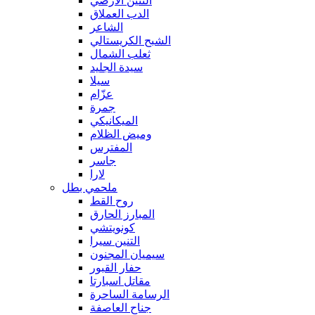
التنين الأرضي
الدب العملاق
الشاعر
الشبح الكريستالي
ثعلب الشمال
سيدة الجليد
سيلا
عزّام
جمرة
الميكانيكي
وميض الظلام
المفترس
جاسر
لارا
ملحمي بطل
روح القط
المبارز الحارق
كونويتشي
التنين سيرا
سيميان المجنون
حفار القبور
مقاتل اسبارتا
الرسامة الساحرة
جناح العاصفة