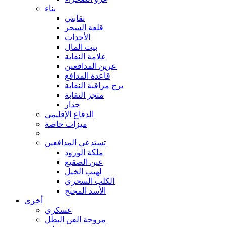
بناء
نقابتي
قلعة السحر
الأحداث
بيت المال
علامة النقابة
عرين المدافعين
قاعدة المدافع
برج مراقبة النقابة
متجر النقابة
جدار
الدفاع الإقليمي
ميزات خاصة
تستدعي المدافعين
ملكة الورود
عين الصقيع
لهيب الخيل
الكلب السحري
الأسد المجنح
أخرى
عسكري
مروحة الفن البطل