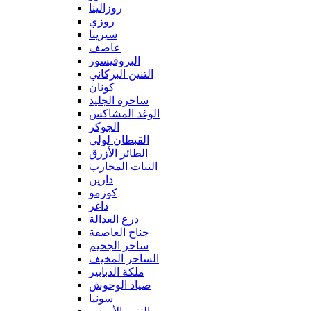
روزالينا
روزي
سيرينا
عاصف
البروفيسور
التنين البركاني
كونان
ساحرة الجليد
الوغد المشاكس
الجوكر
القبطان لولي
الطائر الأزرق
النبات المحارب
دارين
كوزمو
داغر
درع العدالة
جناح العاصفة
ساحر الجحيم
الساحر المخيف
ملكة الدبابير
صياد الوحوش
سونيا