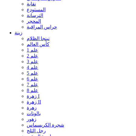
نقابة
المستودع
الترسانة
المحجر
حراس المراقبة
زينة
نينجا الظلام
كأس العالم
علم 1
علم 2
علم 3
علم 4
علم 5
علم 6
علم 7
علم 8
زهرة I
زهرة II
زهرة
بالونات
زهور
شجرة الكريسماس
رجل الثلج