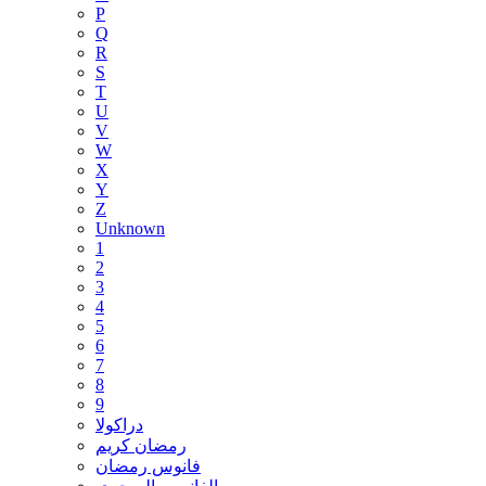
P
Q
R
S
T
U
V
W
X
Y
Z
Unknown
1
2
3
4
5
6
7
8
9
دراكولا
رمضان كريم
فانوس رمضان