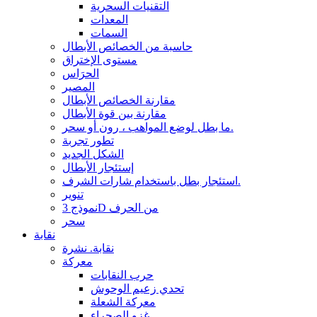
التقنيات السحرية
المعدات
السمات
حاسبة من الخصائص الأبطال
مستوى الإختراق
الحرَاس
المصير
مقارنة الخصائص الأبطال
مقارنة بين قوة الأبطال
ما بطل لوضع المواهب ، رون أو سحر.
تطور تجربة
الشكل الجديد
إستئجار الأبطال
استئجار بطل باستخدام شارات الشرف.
تنوير
نموذج 3D من الحرف
سحر
نقابة
نقابة. نشرة
معركة
حرب النقابات
تحدي زعيم الوحوش
معركة الشعلة
غزو الصحراء