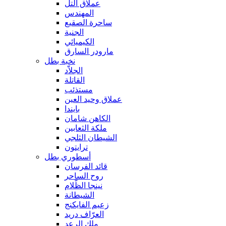
عملاق التل
المهندس
ساحرة الصقيع
الجنية
الكيميائي
مارودر السارق
نخبة بطل
الجلاّد
القاتلة
مستذئب
عملاق وحيد العين
بايندا
الكاهن شامان
ملكة الثعابين
الشيطان الثلجي
ترايتون
أسطوري بطل
قائد الفرسان
روح الساحر
نينجا الظّلام
الشيطانة
زعيم الفايكنج
العرّاف دريد
ملك الرعد