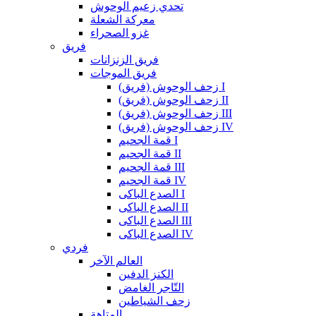
تحدي زعيم الوحوش
معركة الشعلة
غزو الصحراء
فريق
فريق الزنزانات
فريق الموجات
زحف الوحوش (فريق) I
زحف الوحوش (فريق) II
زحف الوحوش (فريق) III
زحف الوحوش (فريق) IV
قمة الجحيم I
قمة الجحيم II
قمة الجحيم III
قمة الجحيم IV
الصدع الباكى I
الصدع الباكى II
الصدع الباكى III
الصدع الباكى IV
فردي
العالم الآخر
الكنز الدفين
التّاجر الغامض
زحف الشياطين
المتاهة