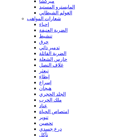
ميركشا
المايسترو المستبد
الغولم الشيطاني
شعارات المواهب
إحياء
الضربة العنيفة
تنشيط
حرق
تدمير ذاتي
الضربة القاتلة
حارس الشعلة
غلاف النصل
تبعثر
إبطاء
إسراع
هيجان
الجلد الحجري
ملك الحرب
عناد
امتصاص الحياة
تنوير
تحصين
درع جسدي
تآكل