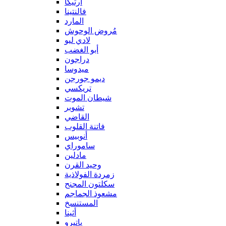
آرتيكا
فالنتينا
المارد
مُروض الوحوش
لادي ليو
أبو الغضب
دراجون
ميدوسا
ديمو جورجن
تريكسي
شيطان الموت
تشوبر
القاضي
فاتنة القلوب
أنوبيس
ساموراي
مادلين
وحيد القرن
زمردة الفولاذية
سكلتون المجنح
مشعوذ الجماجم
المستنسخ
أثينا
ياتيرو