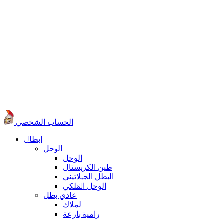
الحساب الشخصي
ابطال
الوحل
الوحل
طين الكريستال
البطل الجيلاتيني
الوحل المَلكي
عادي بطل
الملاك
رامية بارعة