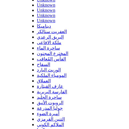
Unknown
Unknown
Unknown
Unknown
ديناميكا
العفريت ستالكر
البريق الرعدي
ملكة الافاعى
ساحرة الماء
المخترع المجنون
الفأس المُعاقب
السفاح
الوريث البارد
المومياء الملكية
العملاق
عازف القيثارة
الفارسة البربرية
ساحرة الجليد
الروبوت الأنيق
جوليا المدرعة
أميرة الضوء
التنين القرمزي
الملاكم الكوني