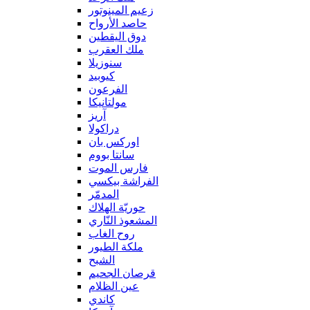
زعيم المينوتور
حاصد الأرواح
دوق اليقطين
ملك العقرب
سنوزيلا
كيوبيد
الفرعون
مولتانيكا
آريز
دراكولا
اوركس بان
سانتا بووم
فارس الموت
الفراشة بيكسي
المدمّر
حوريّة الهلاك
المشعوذ النّاري
روح الغاب
ملكة الطيور
الشبح
قرصان الجحيم
عين الظلام
كاندي