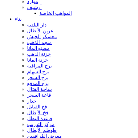
موارد
أرشيف
المواهب الخاصة
بناء
دار البلدية
عرين الأبطال
معسكر الجيش
منجم الذهب
مصنع المانا
خزنة الذهب
خزنة المانا
برج المراقبة
برج السهام
برج السحر
برج المدفع
ساحة القتال
قاعة السحر
جدار
فخ القنابل
فخ الأبطال
قاعدة البطل
مركز التدريب
طوطم الأبطال
معرض المُرافقين