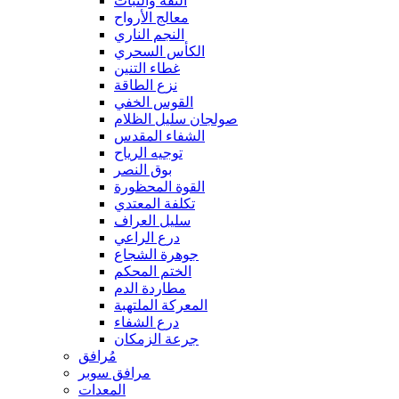
الثقة والثبات
معالج الأرواح
النجم الناري
الكأس السحري
غطاء التنين
نزع الطاقة
القوس الخفي
صولجان سليل الظلام
الشفاء المقدس
توجيه الرياح
بوق النصر
القوة المحظورة
تكلفة المعتدي
سليل العراف
درع الراعي
جوهرة الشجاع
الختم المحكم
مطاردة الدم
المعركة الملتهبة
درع الشفاء
جرعة الزمكان
مُرافق
مرافق سوبر
المعدات