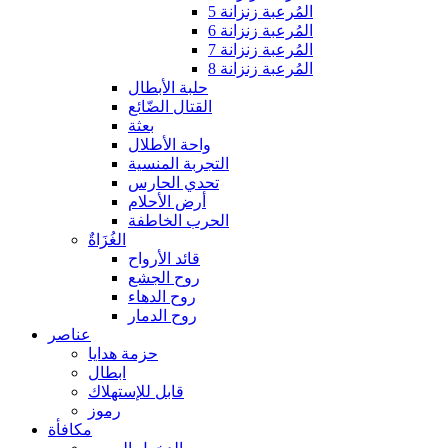
المُرعبة زنزانة 5
المُرعبة زنزانة 6
المُرعبة زنزانة 7
المُرعبة زنزانة 8
حلبة الأبطال
القتال الضّائع
بعثة
واحة الأطلال
التجربة المنسية
تحدي الحارس
أرض الأحلام
الحرب الخاطفة
الغُزَاةٌ
قائد الأرواح
روح الجشع
روح الدهاء
روح الدمار
عناصر
حزمة هدايا
ابطال
قابل للإستهلاك
رموز
مكافأة