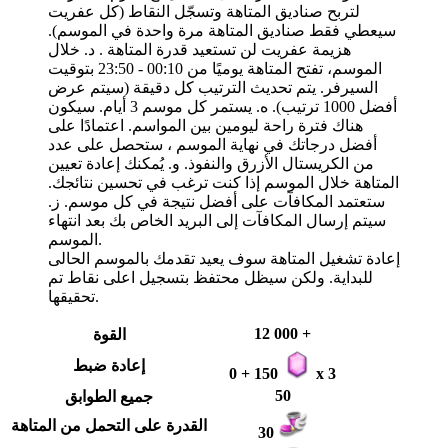
لتربح صناديق المتاهة وتسجّل النقاط (كل عفريت
سيعطي فقط صناديق المتاهة مرة واحدة في الموسم).
هزيمة عفريت لن تستعيد قدرة المتاهة . د. خلال
الموسم، تفتح المتاهة يوميًا من 00:10 - 23:50 بتوقيت
السيرفر. يتم تحديث الترتيب كل دقيقة (سيتم عرض
أفضل 1000 ترتيب). ه. يستمر كل موسم 3 أيام. سيكون
هناك فترة راحة ليومين بين المواسم. اعتمادًا على
أفضل درجاتك في نهاية الموسم ، ستحصل على عدد
من الكريستال الأزرق والنفوذ. و. يُمكنك إعادة تعيين
المتاهة خلال الموسم إذا كنت ترغب في تحسين نتائجك.
ستعتمد المكافآت على أفضل نتيجة في كل موسم. ز.
سيتم إرسال المكافآت إلى البريد الخاص بك بعد انتهاء
الموسم.
إعادة تشغيل المتاهة سوف يعيد تقدمك بالموسم الحالى
للبداية. ولكن سيظل محتفظ بتسجيل اعلى نقاط تم
تحقيقها.
12 000 +
القوة
إعادة ضبط
0 + 150
x 3
50
جميع الطوابق
القدرة على التحمل من المتاهة
30