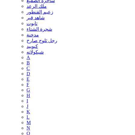
ساحرة الصقيع
ملك الرعد
زعيم القنطور
شاهد قبر
تابوت
شجرة الشتاء
مدخنة
رجل ثلوج صارخ
كيوبيد
شيكولاته
A
B
C
D
E
F
G
H
I
J
K
L
M
N
O