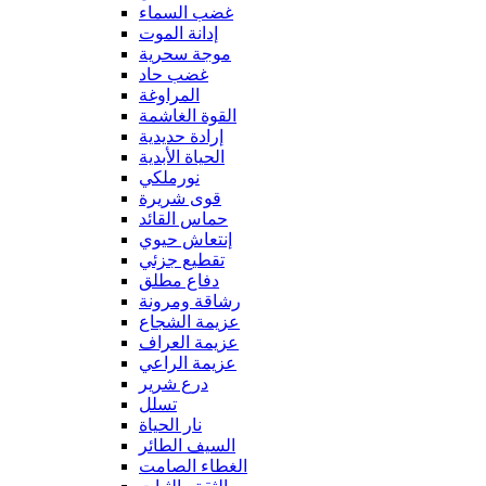
غضب السماء
إدانة الموت
موجة سحرية
غضب حاد
المراوغة
القوة الغاشمة
إرادة حديدية
الحياة الأبدية
نورملكي
قوى شريرة
حماس القائد
إنتعاش حيوي
تقطيع جزئي
دفاع مطلق
رشاقة ومرونة
عزيمة الشجاع
عزيمة العراف
عزيمة الراعي
درع شرير
تسلل
نار الحياة
السيف الطائر
الغطاء الصامت