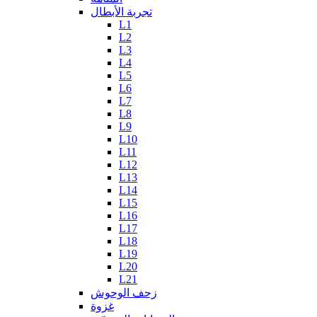
تجربة الأبطال
L1
L2
L3
L4
L5
L6
L7
L8
L9
L10
L11
L12
L13
L14
L15
L16
L17
L18
L19
L20
L21
زحف الوحوش
غزوة