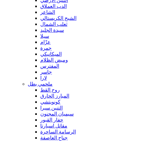
التنين الأرضي
الدب العملاق
الشاعر
الشبح الكريستالي
ثعلب الشمال
سيدة الجليد
سيلا
عزّام
جمرة
الميكانيكي
وميض الظلام
المفترس
جاسر
لارا
ملحمي بطل
روح القط
المبارز الحارق
كونويتشي
التنين سيرا
سيميان المجنون
حفار القبور
مقاتل اسبارتا
الرسامة الساحرة
جناح العاصفة