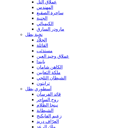
عملاق التل
المهندس
ساحرة الصقيع
الجنية
الكيميائي
مارودر السارق
نخبة بطل
الجلاّد
القاتلة
مستذئب
عملاق وحيد العين
بايندا
الكاهن شامان
ملكة الثعابين
الشيطان الثلجي
ترايتون
أسطوري بطل
قائد الفرسان
روح الساحر
نينجا الظّلام
الشيطانة
زعيم الفايكنج
العرّاف دريد
ملك الرعد