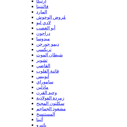
آرتيكا
فالنتينا
المارد
مُروض الوحوش
لادي ليو
أبو الغضب
دراجون
ميدوسا
ديمو جورجن
تريكسي
شيطان الموت
تشوبر
القاضي
فاتنة القلوب
أنوبيس
ساموراي
مادلين
وحيد القرن
زمردة الفولاذية
سكلتون المجنح
مشعوذ الجماجم
المستنسخ
أثينا
ياتيرو