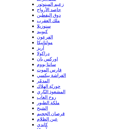
زعيم المينوتور
حاصد الأرواح
دوق اليقطين
ملك العقرب
سنوزيلا
كيوبيد
الفرعون
مولتانيكا
آريز
دراكولا
اوركس بان
سانتا بووم
فارس الموت
الفراشة بيكسي
المدمّر
حوريّة الهلاك
المشعوذ النّاري
روح الغاب
ملكة الطيور
الشبح
قرصان الجحيم
عين الظلام
كاندي