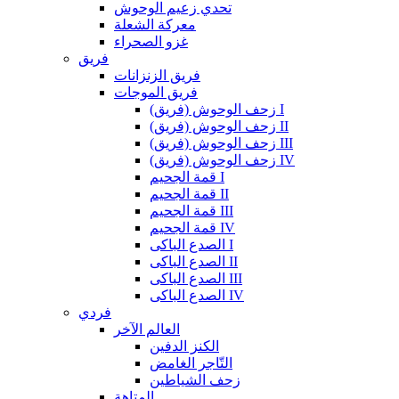
تحدي زعيم الوحوش
معركة الشعلة
غزو الصحراء
فريق
فريق الزنزانات
فريق الموجات
زحف الوحوش (فريق) I
زحف الوحوش (فريق) II
زحف الوحوش (فريق) III
زحف الوحوش (فريق) IV
قمة الجحيم I
قمة الجحيم II
قمة الجحيم III
قمة الجحيم IV
الصدع الباكى I
الصدع الباكى II
الصدع الباكى III
الصدع الباكى IV
فردي
العالم الآخر
الكنز الدفين
التّاجر الغامض
زحف الشياطين
المتاهة