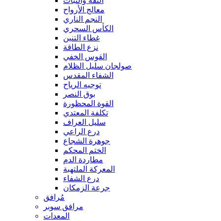
الثقة والثبات
معالج الأرواح
النجم الناري
الكأس السحري
غطاء التنين
نزع الطاقة
القوس الخفي
صولجان سليل الظلام
الشفاء المقدس
توجيه الرياح
بوق النصر
القوة المحظورة
تكلفة المعتدي
سليل العراف
درع الراعي
جوهرة الشجاع
الختم المحكم
مطاردة الدم
المعركة الملتهبة
درع الشفاء
جرعة الزمكان
مُرافق
مرافق سوبر
المعدات