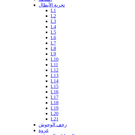
تجربة الأبطال
L1
L2
L3
L4
L5
L6
L7
L8
L9
L10
L11
L12
L13
L14
L15
L16
L17
L18
L19
L20
L21
زحف الوحوش
غزوة