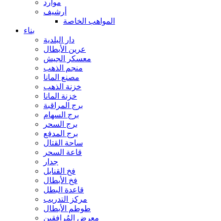
موارد
أرشيف
المواهب الخاصة
بناء
دار البلدية
عرين الأبطال
معسكر الجيش
منجم الذهب
مصنع المانا
خزنة الذهب
خزنة المانا
برج المراقبة
برج السهام
برج السحر
برج المدفع
ساحة القتال
قاعة السحر
جدار
فخ القنابل
فخ الأبطال
قاعدة البطل
مركز التدريب
طوطم الأبطال
معرض المُرافقين