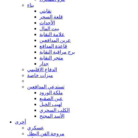
بناء
نقابتي
قلعة السحر
الأحداث
بيت المال
علامة النقابة
عرين المدافعين
قاعدة المدافع
برج مراقبة النقابة
متجر النقابة
جدار
الدفاع الإقليمي
ميزات خاصة
تستدعي المدافعين
ملكة الورود
عين الصقيع
لهيب الخيل
الكلب السحري
الأسد المجنح
أخرى
عسكري
مروحة الفن البطل