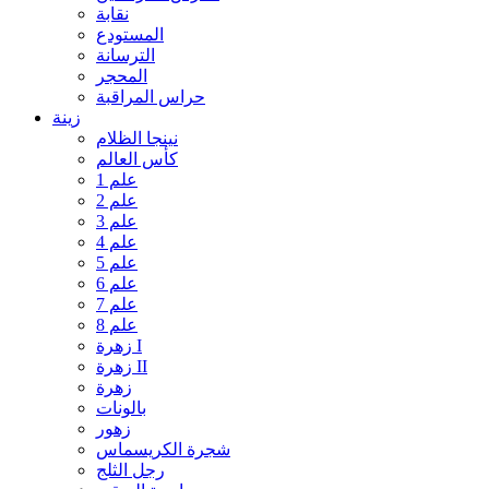
نقابة
المستودع
الترسانة
المحجر
حراس المراقبة
زينة
نينجا الظلام
كأس العالم
علم 1
علم 2
علم 3
علم 4
علم 5
علم 6
علم 7
علم 8
زهرة I
زهرة II
زهرة
بالونات
زهور
شجرة الكريسماس
رجل الثلج