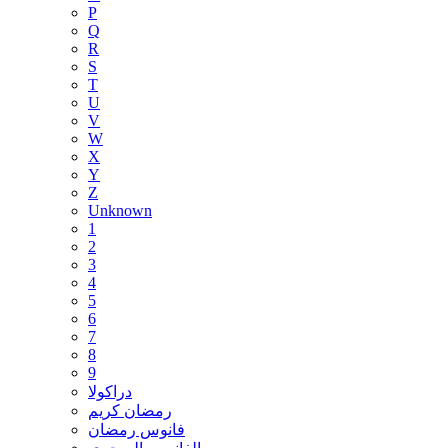
P
Q
R
S
T
U
V
W
X
Y
Z
Unknown
1
2
3
4
5
6
7
8
9
دراكولا
رمضان كريم
فانوس رمضان