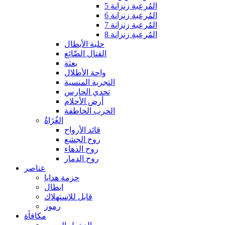
المُرعبة زنزانة 5
المُرعبة زنزانة 6
المُرعبة زنزانة 7
المُرعبة زنزانة 8
حلبة الأبطال
القتال الضّائع
بعثة
واحة الأطلال
التجربة المنسية
تحدي الحارس
أرض الأحلام
الحرب الخاطفة
الغُزَاةٌ
قائد الأرواح
روح الجشع
روح الدهاء
روح الدمار
عناصر
حزمة هدايا
ابطال
قابل للإستهلاك
رموز
مكافأة