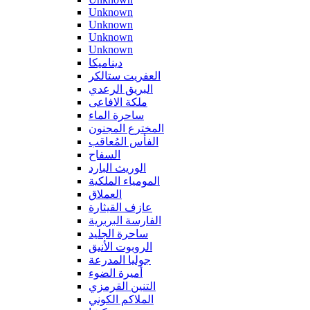
Unknown
Unknown
Unknown
Unknown
ديناميكا
العفريت ستالكر
البريق الرعدي
ملكة الافاعى
ساحرة الماء
المخترع المجنون
الفأس المُعاقب
السفاح
الوريث البارد
المومياء الملكية
العملاق
عازف القيثارة
الفارسة البربرية
ساحرة الجليد
الروبوت الأنيق
جوليا المدرعة
أميرة الضوء
التنين القرمزي
الملاكم الكوني