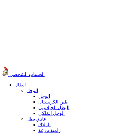
الحساب الشخصي
ابطال
الوحل
الوحل
طين الكريستال
البطل الجيلاتيني
الوحل المَلكي
عادي بطل
الملاك
رامية بارعة