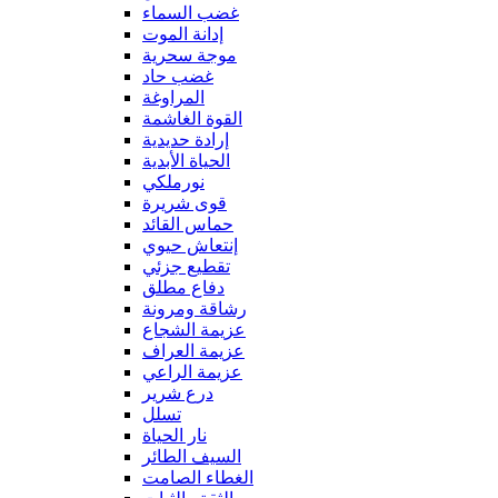
غضب السماء
إدانة الموت
موجة سحرية
غضب حاد
المراوغة
القوة الغاشمة
إرادة حديدية
الحياة الأبدية
نورملكي
قوى شريرة
حماس القائد
إنتعاش حيوي
تقطيع جزئي
دفاع مطلق
رشاقة ومرونة
عزيمة الشجاع
عزيمة العراف
عزيمة الراعي
درع شرير
تسلل
نار الحياة
السيف الطائر
الغطاء الصامت