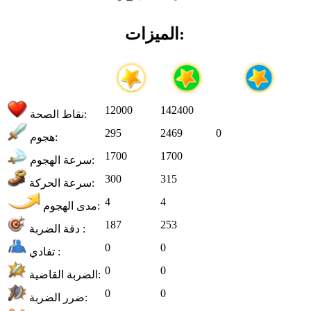
الميزات:
12000
142400
نقاط الصحة:
295
2469
0
هجوم:
1700
1700
سرعة الهجوم:
300
315
سرعة الحركة:
4
4
مدى الهجوم:
187
253
دقة الضربة :
0
0
تفادي :
0
0
الضربة القاضية:
0
0
ضرر الضربة: