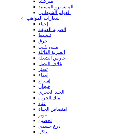
ميركشا
المايسترو المستبد
الغولم الشيطاني
شعارات المواهب
إحياء
الضربة العنيفة
تنشيط
حرق
تدمير ذاتي
الضربة القاتلة
حارس الشعلة
غلاف النصل
تبعثر
إبطاء
إسراع
هيجان
الجلد الحجري
ملك الحرب
عناد
امتصاص الحياة
تنوير
تحصين
درع جسدي
تآكل