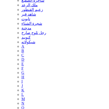
ساحرة الصقيع
ملك الرعد
زعيم القنطور
شاهد قبر
تابوت
شجرة الشتاء
مدخنة
رجل ثلوج صارخ
كيوبيد
شيكولاته
A
B
C
D
E
F
G
H
I
J
K
L
M
N
O