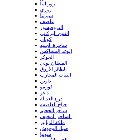
روزالينا
روزي
سيرينا
عاصف
البروفيسور
التنين البركاني
كونان
ساحرة الجليد
الوغد المشاكس
الجوكر
القبطان لولي
الطائر الأزرق
النبات المحارب
دارين
كوزمو
داغر
درع العدالة
جناح العاصفة
ساحر الجحيم
الساحر المخيف
ملكة الدبابير
صياد الوحوش
سونيا