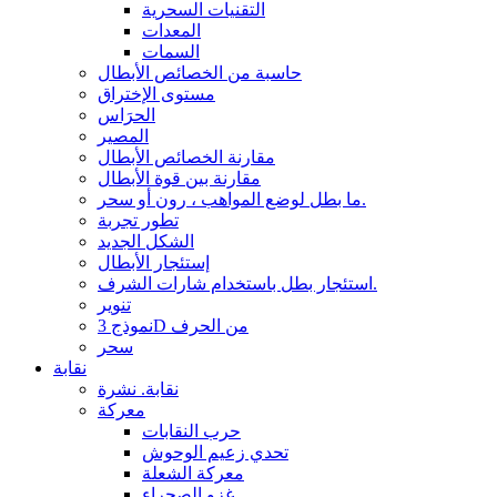
التقنيات السحرية
المعدات
السمات
حاسبة من الخصائص الأبطال
مستوى الإختراق
الحرَاس
المصير
مقارنة الخصائص الأبطال
مقارنة بين قوة الأبطال
ما بطل لوضع المواهب ، رون أو سحر.
تطور تجربة
الشكل الجديد
إستئجار الأبطال
استئجار بطل باستخدام شارات الشرف.
تنوير
نموذج 3D من الحرف
سحر
نقابة
نقابة. نشرة
معركة
حرب النقابات
تحدي زعيم الوحوش
معركة الشعلة
غزو الصحراء