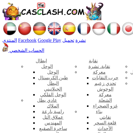
نشرة
تحميل
Google Play
Facebook
المنتدى
الحساب الشخصي
نقابة
ابطال
نقابة. نشرة
الوحل
ل
معركة
الوحل
حرب النقابات
طين الكريستال
تحدي زعيم
البطل
الوحوش
الجيلاتيني
معركة
الوحل المَلكي
الشعلة
عادي بطل
غزو الصحراء
الملاك
بناء
رامية بارعة
نقابتي
عملاق التل
قلعة السحر
المهندس
الأحداث
ساحرة الصقيع