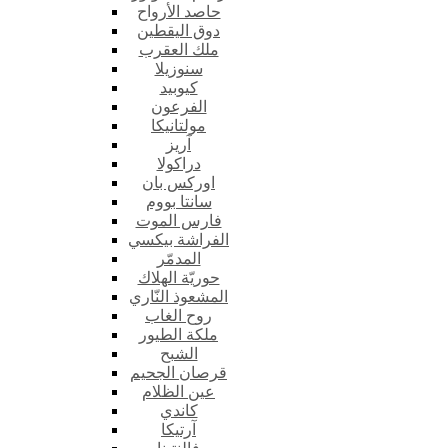
حاصد الأرواح
دوق اليقطين
ملك العقرب
سنوزيلا
كيوبيد
الفرعون
مولتانيكا
آريز
دراكولا
اوركس بان
سانتا بووم
فارس الموت
الفراشة بيكسي
المدمّر
حوريّة الهلاك
المشعوذ النّاري
روح الغاب
ملكة الطيور
الشبح
قرصان الجحيم
عين الظلام
كاندي
آرتيكا