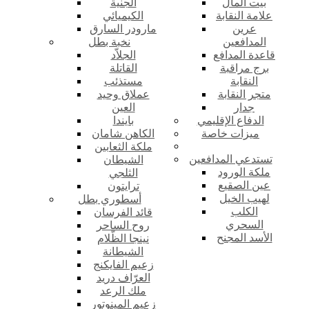
بيت المال
الجنية
علامة النقابة
الكيميائي
عرين
مارودر السارق
المدافعين
نخبة بطل
قاعدة المدافع
الجلاّد
برج مراقبة
القاتلة
النقابة
مستذئب
متجر النقابة
عملاق وحيد
جدار
العين
الدفاع الإقليمي
بايندا
ميزات خاصة
الكاهن شامان
ملكة الثعابين
تستدعي المدافعين
الشيطان
ملكة الورود
الثلجي
عين الصقيع
ترايتون
لهيب الخيل
أسطوري بطل
الكلب
قائد الفرسان
السحري
روح الساحر
الأسد المجنح
نينجا الظّلام
الشيطانة
زعيم الفايكنج
العرّاف دريد
ملك الرعد
زعيم المينوتور