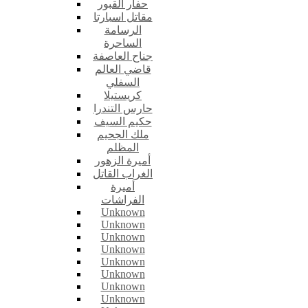
حفار القبور
مقاتل اسبارتا
الرسامة
الساحرة
جناح العاصفة
قاضي العالم
السفلي
كريستيلا
حارس التندرا
حكيم السيف
ملك الجحيم
المظلم
أميرة الزهور
الغراب القاتل
أميرة
الفراشات
Unknown
Unknown
Unknown
Unknown
Unknown
Unknown
Unknown
Unknown