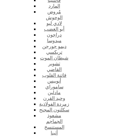
فالنتينا
المارد
مُروض
الوحوش
لادي ليو
أبو الغضب
دراجون
ميدوسا
ديمو جورجن
تريكسي
شيطان الموت
تشوبر
القاضي
فاتنة القلوب
أنوبيس
ساموراي
مادلين
وحيد القرن
زمردة الفولاذية
سكلتون المجنح
مشعوذ
الجماجم
المستنسخ
أثينا