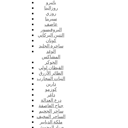
ياتيرو
روزالينا
روزي
سيرينا
عاصف
البروفيسور
التنين البركاني
كونان
ساحرة الجليد
الوغد
المشاكس
الجوكر
القبطان لولي
الطائر الأزرق
النبات المحارب
دارين
كوزمو
داغر
درع العدالة
جناح العاصفة
ساحر الجحيم
الساحر المخيف
ملكة الدبابير
صياد الوحوش