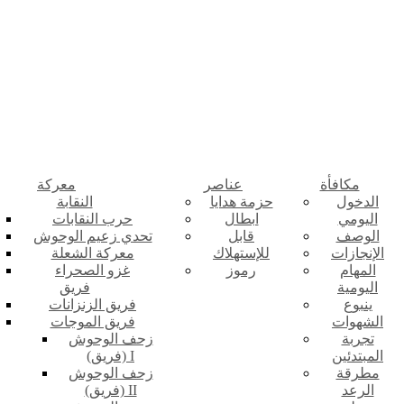
مكافأة
عناصر
معركة
الدخول
حزمة هدايا
النقابة
اليومي
ابطال
حرب النقابات
الوصف
قابل
تحدي زعيم الوحوش
الإنجازات
للإستهلاك
معركة الشعلة
المهام
رموز
غزو الصحراء
اليومية
فريق
ينبوع
فريق الزنزانات
الشهوات
فريق الموجات
تجربة
زحف الوحوش
المبتدئين
(فريق) I
مطرقة
زحف الوحوش
الرعد
(فريق) II