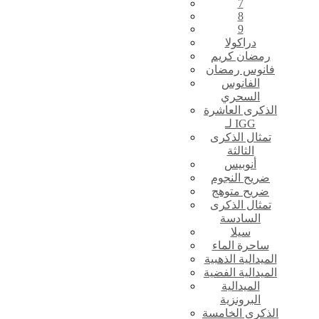
7
8
9
دراكولا
رمضان كريم
فانوس رمضان
الفانوس
السحري
الذكرى العاشرة
لـ IGG
تمثال الذكرى
الثالثة
أنوبيس
ضريح النجوم
ضريح متوهج
تمثال الذكرى
السادسة
سيلا
ساحرة الماء
الميدالية الذهبية
الميدالية الفضية
الميدالية
البرونزية
الذكرى الخامسة