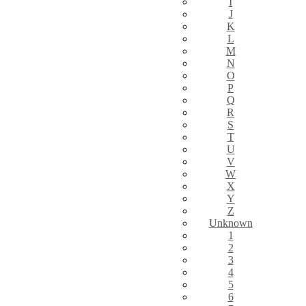
I
J
K
L
M
N
O
P
Q
R
S
T
U
V
W
X
Y
Z
Unknown
1
2
3
4
5
6