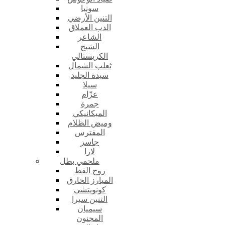
سونيا
التنين الأرضي
الدب العملاق
الشاعر
الشبح
الكريستالي
ثعلب الشمال
سيدة الجليد
سيلا
عزّام
جمرة
الميكانيكي
وميض الظلام
المفترس
جاسر
لارا
ملحمي بطل
روح القط
المبارز الحارق
كونويتشي
التنين سيرا
سيميان
المجنون