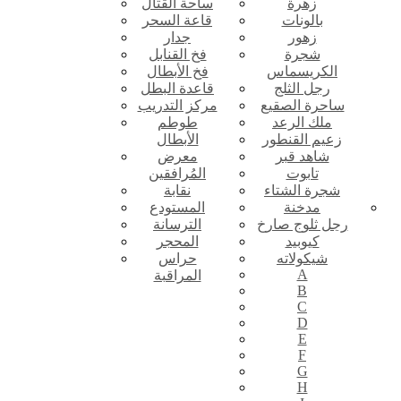
زهرة
ساحة القتال
بالونات
قاعة السحر
زهور
جدار
شجرة
فخ القنابل
الكريسماس
فخ الأبطال
رجل الثلج
قاعدة البطل
ساحرة الصقيع
مركز التدريب
ملك الرعد
طوطم
زعيم القنطور
الأبطال
شاهد قبر
معرض
تابوت
المُرافقين
شجرة الشتاء
نقابة
مدخنة
المستودع
رجل ثلوج صارخ
الترسانة
كيوبيد
المحجر
شيكولاته
حراس
A
المراقبة
B
C
D
E
F
G
H