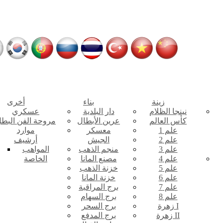
زينة
بناء
أخرى
نينجا الظلام
دار البلدية
عسكري
كأس العالم
عرين الأبطال
مروحة الفن البط
علم 1
معسكر
موارد
علم 2
الجيش
أرشيف
علم 3
منجم الذهب
المواهب
علم 4
مصنع المانا
الخاصة
علم 5
خزنة الذهب
علم 6
خزنة المانا
علم 7
برج المراقبة
علم 8
برج السهام
زهرة I
برج السحر
زهرة II
برج المدفع