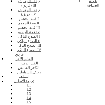
عجلة
زحف الوحوش
الصداقة
(فريق) III
زحف الوحوش
(فريق) IV
قمة الجحيم I
قمة الجحيم II
قمة الجحيم III
قمة الجحيم IV
الصدع الباكى I
الصدع الباكى II
الصدع الباكى III
الصدع الباكى IV
فردي
العالم الآخر
الكنز الدفين
التّاجر الغامض
زحف الشياطين
المتاهة
تجربة الأبطال
L1
L2
L3
L4
L5