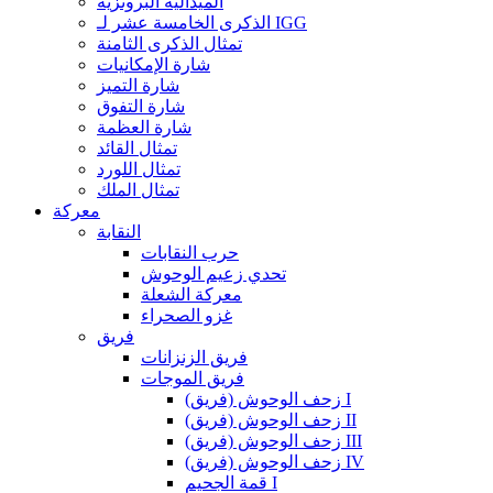
الميدالية البرونزية
الذكرى الخامسة عشر لـ IGG
تمثال الذكرى الثامنة
شارة الإمكانيات
شارة التميز
شارة التفوق
شارة العظمة
تمثال القائد
تمثال اللورد
تمثال الملك
معركة
النقابة
حرب النقابات
تحدي زعيم الوحوش
معركة الشعلة
غزو الصحراء
فريق
فريق الزنزانات
فريق الموجات
زحف الوحوش (فريق) I
زحف الوحوش (فريق) II
زحف الوحوش (فريق) III
زحف الوحوش (فريق) IV
قمة الجحيم I