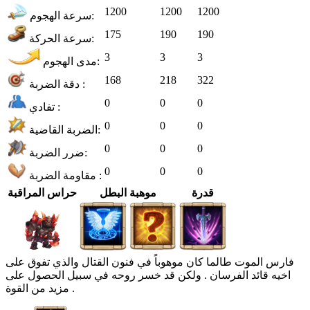
1200
1200
1200
سرعة الهجوم:
175
190
190
سرعة الحركة:
3
3
3
مدى الهجوم:
168
218
322
دقة الضربة :
0
0
0
تفادي :
0
0
0
الضربة القاضية:
0
0
0
ضرر الضربة:
0
0
0
مقاومة الضربة :
قدرة
موهبة البطل
حراس المراقبة
فارس الموت طالما كان موهوباً في فنون القتال والذي تفوق على
اخيه قائد الفرسان . ولكن قد خسر روحه في سبيل الحصول على
مزيد من القوة .