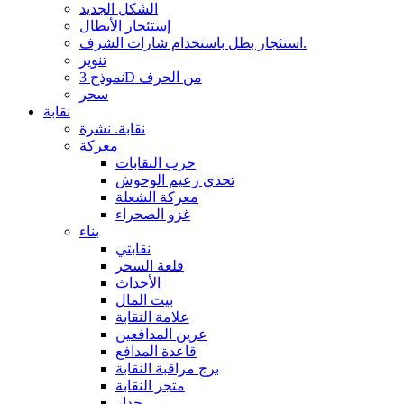
الشكل الجديد
إستئجار الأبطال
استئجار بطل باستخدام شارات الشرف.
تنوير
نموذج 3D من الحرف
سحر
نقابة
نقابة. نشرة
معركة
حرب النقابات
تحدي زعيم الوحوش
معركة الشعلة
غزو الصحراء
بناء
نقابتي
قلعة السحر
الأحداث
بيت المال
علامة النقابة
عرين المدافعين
قاعدة المدافع
برج مراقبة النقابة
متجر النقابة
جدار