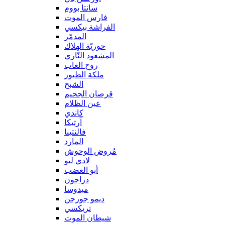
سانتا بووم
فارس الموت
الفراشة بيكسي
المدمّر
حوريّة الهلاك
المشعوذ النّاري
روح الغاب
ملكة الطيور
الشبح
قرصان الجحيم
عين الظلام
كاندي
آرتيكا
فالنتينا
المارد
مُروض الوحوش
لادي ليو
أبو الغضب
دراجون
ميدوسا
ديمو جورجن
تريكسي
شيطان الموت