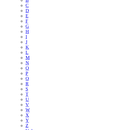
B
C
D
E
F
G
H
I
J
K
L
M
N
O
P
Q
R
S
T
U
V
W
X
Y
Z