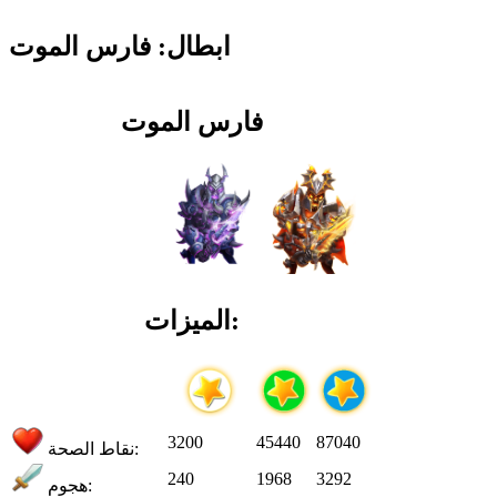
ابطال: فارس الموت
فارس الموت
الميزات:
3200
45440
87040
نقاط الصحة:
240
1968
3292
هجوم: