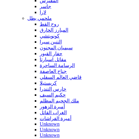
المفترس
جاسر
لارا
ملحمي بطل
روح القط
المبارز الحارق
كونويتشي
التنين سيرا
سيميان المجنون
حفار القبور
مقاتل اسبارتا
الرسامة الساحرة
جناح العاصفة
قاضي العالم السفلي
كريستيلا
حارس التندرا
حكيم السيف
ملك الجحيم المظلم
أميرة الزهور
الغراب القاتل
أميرة الفراشات
Unknown
Unknown
Unknown