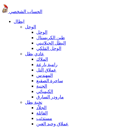
الحساب الشخصي
ابطال
الوحل
الوحل
طين الكريستال
البطل الجيلاتيني
الوحل المَلكي
عادي بطل
الملاك
رامية بارعة
عملاق التل
المهندس
ساحرة الصقيع
الجنية
الكيميائي
مارودر السارق
نخبة بطل
الجلاّد
القاتلة
مستذئب
عملاق وحيد العين