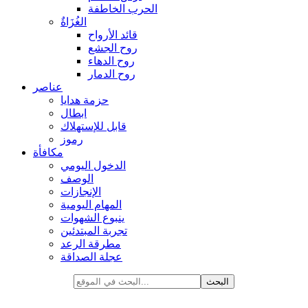
الحرب الخاطفة
الغُزَاةٌ
قائد الأرواح
روح الجشع
روح الدهاء
روح الدمار
عناصر
حزمة هدايا
ابطال
قابل للإستهلاك
رموز
مكافأة
الدخول اليومي
الوصف
الإنجازات
المهام اليومية
ينبوع الشهوات
تجربة المبتدئين
مطرقة الرعد
عجلة الصداقة