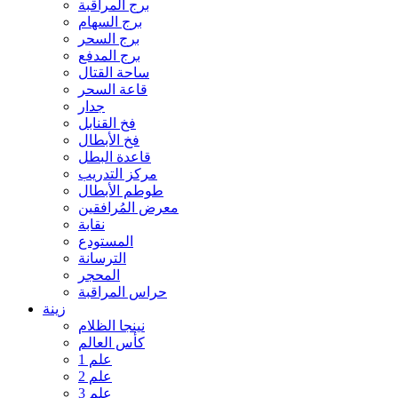
برج المراقبة
برج السهام
برج السحر
برج المدفع
ساحة القتال
قاعة السحر
جدار
فخ القنابل
فخ الأبطال
قاعدة البطل
مركز التدريب
طوطم الأبطال
معرض المُرافقين
نقابة
المستودع
الترسانة
المحجر
حراس المراقبة
زينة
نينجا الظلام
كأس العالم
علم 1
علم 2
علم 3