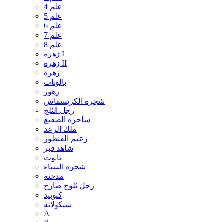
علم 4
علم 5
علم 6
علم 7
علم 8
زهرة I
زهرة II
زهرة
بالونات
زهور
شجرة الكريسماس
رجل الثلج
ساحرة الصقيع
ملك الرعد
زعيم القنطور
شاهد قبر
تابوت
شجرة الشتاء
مدخنة
رجل ثلوج صارخ
كيوبيد
شيكولاته
A