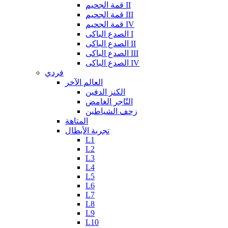
قمة الجحيم II
قمة الجحيم III
قمة الجحيم IV
الصدع الباكى I
الصدع الباكى II
الصدع الباكى III
الصدع الباكى IV
فردي
العالم الآخر
الكنز الدفين
التّاجر الغامض
زحف الشياطين
المتاهة
تجربة الأبطال
L1
L2
L3
L4
L5
L6
L7
L8
L9
L10