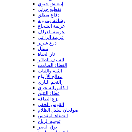
إنتعاش حيوي
تقطيع جزئي
دفاع مطلق
رشاقة ومرونة
عزيمة الشجاع
عزيمة العراف
عزيمة الراعي
درع شرير
تسلل
نار الحياة
السيف الطائر
الغطاء الصامت
الثقة والثبات
معالج الأرواح
النجم الناري
الكأس السحري
غطاء التنين
نزع الطاقة
القوس الخفي
صولجان سليل الظلام
الشفاء المقدس
توجيه الرياح
بوق النصر