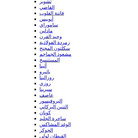
تشوبر
القاضي
فاتنة القلوب
أنوبيس
ساموراي
مادلين
وحيد القرن
زمردة الفولاذية
سكلتون المجنح
مشعوذ الجماجم
المستنسخ
أثينا
ياتيرو
روزالينا
روزي
سيرينا
عاصف
البروفيسور
التنين البركاني
كونان
ساحرة الجليد
الوغد المشاكس
الجوكر
القبطان لولي