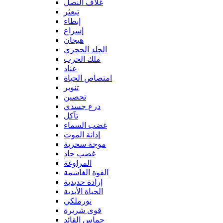
غلاف النصل
تبعثر
إبطاء
إسراع
هيجان
الجلد الحجري
ملك الحرب
عناد
امتصاص الحياة
تنوير
تحصين
درع جسدي
تآكل
غضب السماء
إدانة الموت
موجة سحرية
غضب حاد
المراوغة
القوة الغاشمة
إرادة حديدية
الحياة الأبدية
نورملكي
قوى شريرة
حماس القائد