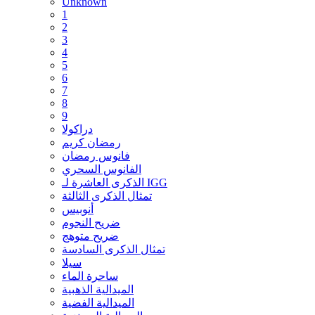
Unknown
1
2
3
4
5
6
7
8
9
دراكولا
رمضان كريم
فانوس رمضان
الفانوس السحري
الذكرى العاشرة لـ IGG
تمثال الذكرى الثالثة
أنوبيس
ضريح النجوم
ضريح متوهج
تمثال الذكرى السادسة
سيلا
ساحرة الماء
الميدالية الذهبية
الميدالية الفضية