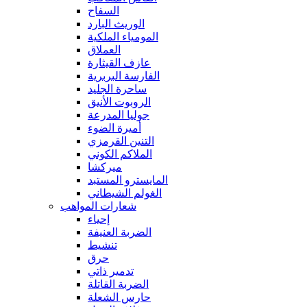
السفاح
الوريث البارد
المومياء الملكية
العملاق
عازف القيثارة
الفارسة البربرية
ساحرة الجليد
الروبوت الأنيق
جوليا المدرعة
أميرة الضوء
التنين القرمزي
الملاكم الكوني
ميركشا
المايسترو المستبد
الغولم الشيطاني
شعارات المواهب
إحياء
الضربة العنيفة
تنشيط
حرق
تدمير ذاتي
الضربة القاتلة
حارس الشعلة