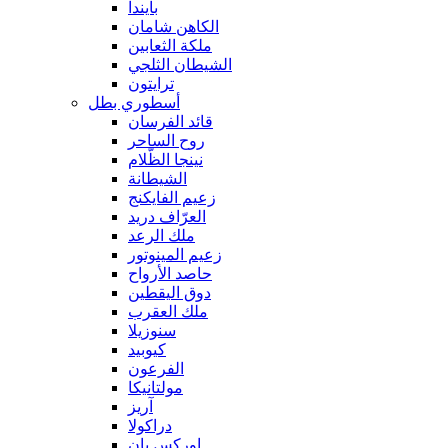
بايندا
الكاهن شامان
ملكة الثعابين
الشيطان الثلجي
ترايتون
أسطوري بطل
قائد الفرسان
روح الساحر
نينجا الظّلام
الشيطانة
زعيم الفايكنج
العرّاف دريد
ملك الرعد
زعيم المينوتور
حاصد الأرواح
دوق اليقطين
ملك العقرب
سنوزيلا
كيوبيد
الفرعون
مولتانيكا
آريز
دراكولا
اوركس بان