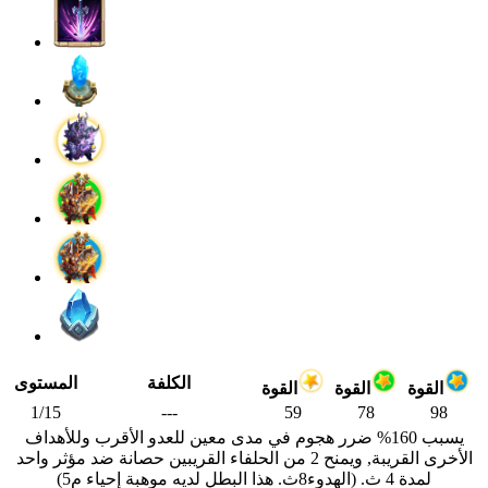
الكلفة
المستوى
القوة
القوة
القوة
1/15
---
59
78
98
يسبب 160% ضرر هجوم في مدى معين للعدو الأقرب وللأهداف
الأخرى القريبة, ويمنح 2 من الحلفاء القريبين حصانة ضد مؤثر واحد
لمدة 4 ث. (الهدوء8ث. هذا البطل لديه موهبة إحياء م5)