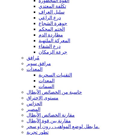
القوة المحظورة
تكلفة المعتدي
سليل العراف
درع الراعي
جوهرة الشجاع
الختم المحكم
مطاردة الدم
المعركة الملتهبة
درع الشفاء
جرعة الزمكان
مُرافق
مرافق سوبر
المعدات
التقنيات السحرية
المعدات
السمات
حاسبة من الخصائص الأبطال
مستوى الإختراق
الحرَاس
المصير
مقارنة الخصائص الأبطال
مقارنة بين قوة الأبطال
ما بطل لوضع المواهب ، رون أو سحر.
تطور تجربة