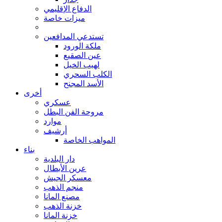
الدفاع الإقليمي
ميزات خاصة
تستدعي المدافعين
ملكة الورود
عين الصقيع
لهيب الخيل
الكلب السحري
الأسد المجنح
أخرى
عسكري
مروحة الفن البطل
موارد
أرشيف
المواهب الخاصة
بناء
دار البلدية
عرين الأبطال
معسكر الجيش
منجم الذهب
مصنع المانا
خزنة الذهب
خزنة المانا