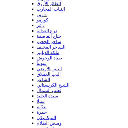
الطائر الأزرق
النبات المحارب
دارين
كوزمو
داغر
درع العدالة
جناح العاصفة
ساحر الجحيم
الساحر المخيف
ملكة الدبابير
صياد الوحوش
سونيا
التنين الأرضي
الدب العملاق
الشاعر
الشبح الكريستالي
ثعلب الشمال
سيدة الجليد
سيلا
عزّام
جمرة
الميكانيكي
وميض الظلام