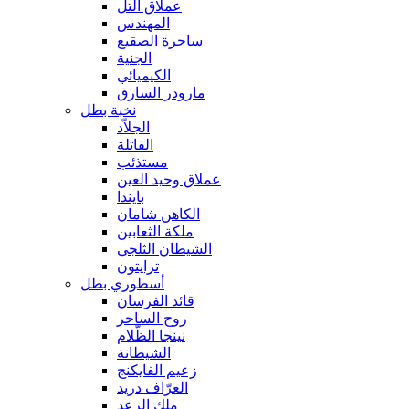
عملاق التل
المهندس
ساحرة الصقيع
الجنية
الكيميائي
مارودر السارق
نخبة بطل
الجلاّد
القاتلة
مستذئب
عملاق وحيد العين
بايندا
الكاهن شامان
ملكة الثعابين
الشيطان الثلجي
ترايتون
أسطوري بطل
قائد الفرسان
روح الساحر
نينجا الظّلام
الشيطانة
زعيم الفايكنج
العرّاف دريد
ملك الرعد