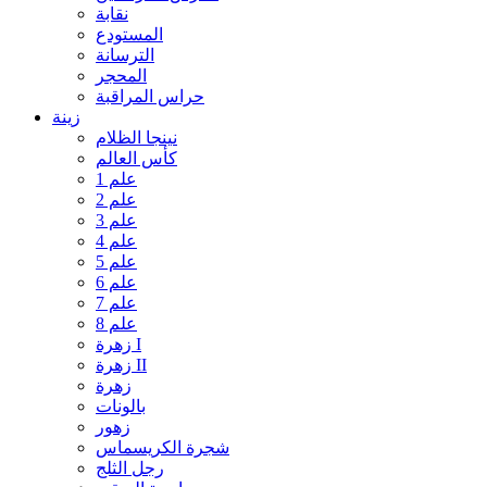
نقابة
المستودع
الترسانة
المحجر
حراس المراقبة
زينة
نينجا الظلام
كأس العالم
علم 1
علم 2
علم 3
علم 4
علم 5
علم 6
علم 7
علم 8
زهرة I
زهرة II
زهرة
بالونات
زهور
شجرة الكريسماس
رجل الثلج