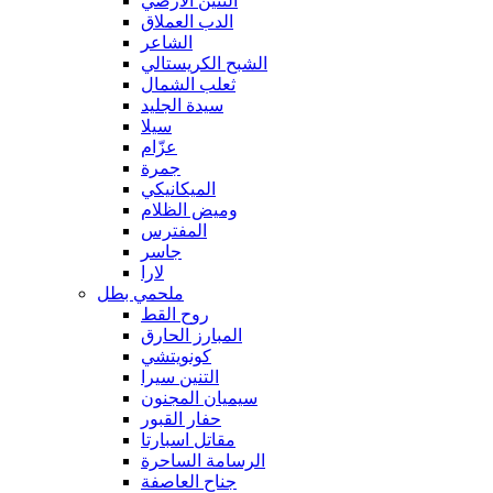
التنين الأرضي
الدب العملاق
الشاعر
الشبح الكريستالي
ثعلب الشمال
سيدة الجليد
سيلا
عزّام
جمرة
الميكانيكي
وميض الظلام
المفترس
جاسر
لارا
ملحمي بطل
روح القط
المبارز الحارق
كونويتشي
التنين سيرا
سيميان المجنون
حفار القبور
مقاتل اسبارتا
الرسامة الساحرة
جناح العاصفة