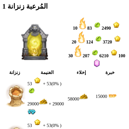
المُرعبة زنزانة 1
10
83
2490
20
124
3720
30
207
6210
100
خبرة
إخلاء
الغنيمة
زنزانة
53
+
53
(0% )
15000
58000
29000
+ 29000
53
+
53
(0% )