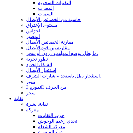
التقنيات السحرية
المعدات
السمات
حاسبة من الخصائص الأبطال
مستوى الإختراق
الحرَاس
المصير
مقارنة الخصائص الأبطال
مقارنة بين قوة الأبطال
ما بطل لوضع المواهب ، رون أو سحر.
تطور تجربة
الشكل الجديد
إستئجار الأبطال
استئجار بطل باستخدام شارات الشرف.
تنوير
نموذج 3D من الحرف
سحر
نقابة
نقابة. نشرة
معركة
حرب النقابات
تحدي زعيم الوحوش
معركة الشعلة
غزو الصحراء