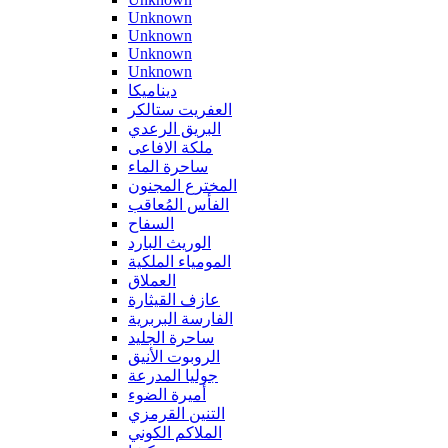
Unknown
Unknown
Unknown
Unknown
ديناميكا
العفريت ستالكر
البريق الرعدي
ملكة الافاعى
ساحرة الماء
المخترع المجنون
الفأس المُعاقب
السفاح
الوريث البارد
المومياء الملكية
العملاق
عازف القيثارة
الفارسة البربرية
ساحرة الجليد
الروبوت الأنيق
جوليا المدرعة
أميرة الضوء
التنين القرمزي
الملاكم الكوني