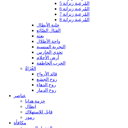
المُرعبة زنزانة 5
المُرعبة زنزانة 6
المُرعبة زنزانة 7
المُرعبة زنزانة 8
حلبة الأبطال
القتال الضّائع
بعثة
واحة الأطلال
التجربة المنسية
تحدي الحارس
أرض الأحلام
الحرب الخاطفة
الغُزَاةٌ
قائد الأرواح
روح الجشع
روح الدهاء
روح الدمار
عناصر
حزمة هدايا
ابطال
قابل للإستهلاك
رموز
مكافأة