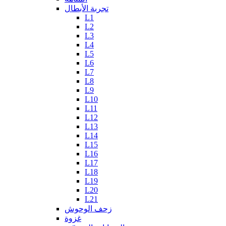
تجربة الأبطال
L1
L2
L3
L4
L5
L6
L7
L8
L9
L10
L11
L12
L13
L14
L15
L16
L17
L18
L19
L20
L21
زحف الوحوش
غزوة