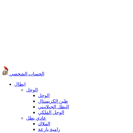
الحساب الشخصي
ابطال
الوحل
الوحل
طين الكريستال
البطل الجيلاتيني
الوحل المَلكي
عادي بطل
الملاك
رامية بارعة