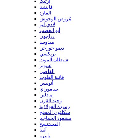
آرتيكا
فالنتينا
المارد
مُروض الوحوش
لادي ليو
أبو الغضب
دراجون
ميدوسا
ديمو جورجن
تريكسي
شيطان الموت
تشوبر
القاضي
فاتنة القلوب
أنوبيس
ساموراي
مادلين
وحيد القرن
زمردة الفولاذية
سكلتون المجنح
مشعوذ الجماجم
المستنسخ
أثينا
ياتيرو