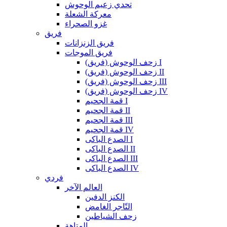
تحدي زعيم الوحوش
معركة الشعلة
غزو الصحراء
فريق
فريق الزنزانات
فريق الموجات
زحف الوحوش (فريق) I
زحف الوحوش (فريق) II
زحف الوحوش (فريق) III
زحف الوحوش (فريق) IV
قمة الجحيم I
قمة الجحيم II
قمة الجحيم III
قمة الجحيم IV
الصدع الباكى I
الصدع الباكى II
الصدع الباكى III
الصدع الباكى IV
فردي
العالم الآخر
الكنز الدفين
التّاجر الغامض
زحف الشياطين
المتاهة