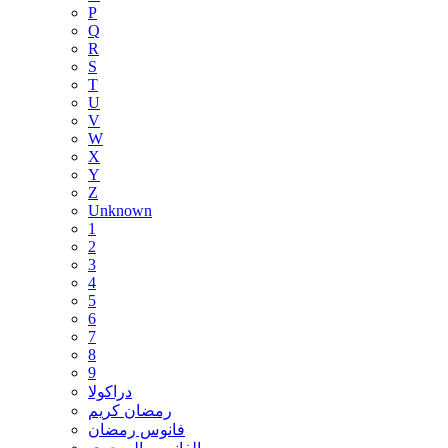
P
Q
R
S
T
U
V
W
X
Y
Z
Unknown
1
2
3
4
5
6
7
8
9
دراكولا
رمضان كريم
فانوس رمضان