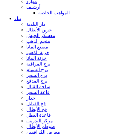
موارد
أرشيف
المواهب الخاصة
بناء
دار البلدية
عرين الأبطال
معسكر الجيش
منجم الذهب
مصنع المانا
خزنة الذهب
خزنة المانا
برج المراقبة
برج السهام
برج السحر
برج المدفع
ساحة القتال
قاعة السحر
جدار
فخ القنابل
فخ الأبطال
قاعدة البطل
مركز التدريب
طوطم الأبطال
معرض المُرافقين