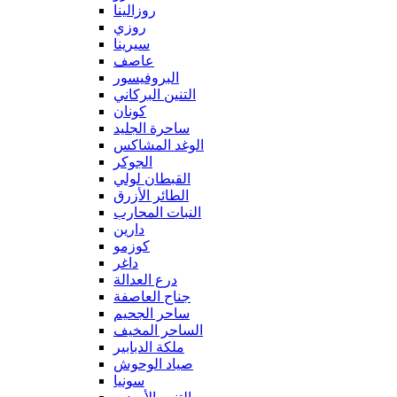
روزالينا
روزي
سيرينا
عاصف
البروفيسور
التنين البركاني
كونان
ساحرة الجليد
الوغد المشاكس
الجوكر
القبطان لولي
الطائر الأزرق
النبات المحارب
دارين
كوزمو
داغر
درع العدالة
جناح العاصفة
ساحر الجحيم
الساحر المخيف
ملكة الدبابير
صياد الوحوش
سونيا