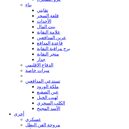
بناء
نقابتي
قلعة السحر
الأحداث
بيت المال
علامة النقابة
عرين المدافعين
قاعدة المدافع
برج مراقبة النقابة
متجر النقابة
جدار
الدفاع الإقليمي
ميزات خاصة
تستدعي المدافعين
ملكة الورود
عين الصقيع
لهيب الخيل
الكلب السحري
الأسد المجنح
أخرى
عسكري
مروحة الفن البطل