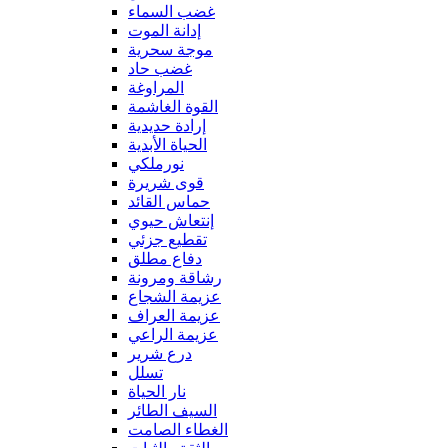
غضب السماء
إدانة الموت
موجة سحرية
غضب حاد
المراوغة
القوة الغاشمة
إرادة حديدية
الحياة الأبدية
نورملكي
قوى شريرة
حماس القائد
إنتعاش حيوي
تقطيع جزئي
دفاع مطلق
رشاقة ومرونة
عزيمة الشجاع
عزيمة العراف
عزيمة الراعي
درع شرير
تسلل
نار الحياة
السيف الطائر
الغطاء الصامت