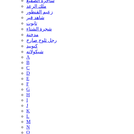
ساحرة الصقيع
ملك الرعد
زعيم القنطور
شاهد قبر
تابوت
شجرة الشتاء
مدخنة
رجل ثلوج صارخ
كيوبيد
شيكولاته
A
B
C
D
E
F
G
H
I
J
K
L
M
N
O