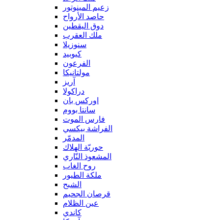
زعيم المينوتور
حاصد الأرواح
دوق اليقطين
ملك العقرب
سنوزيلا
كيوبيد
الفرعون
مولتانيكا
آريز
دراكولا
اوركس بان
سانتا بووم
فارس الموت
الفراشة بيكسي
المدمّر
حوريّة الهلاك
المشعوذ النّاري
روح الغاب
ملكة الطيور
الشبح
قرصان الجحيم
عين الظلام
كاندي