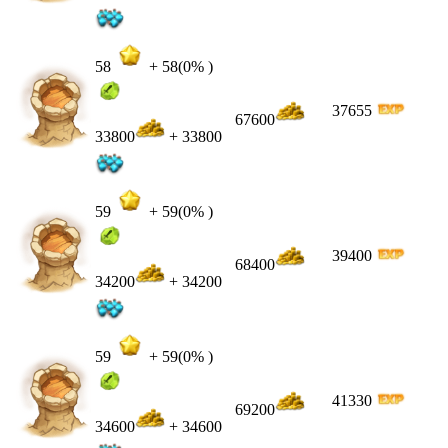
58
+
58
(0% )
37655
67600
33800
+ 33800
59
+
59
(0% )
39400
68400
34200
+ 34200
59
+
59
(0% )
41330
69200
34600
+ 34600