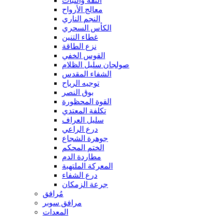
الثقة والثبات
معالج الأرواح
النجم الناري
الكأس السحري
غطاء التنين
نزع الطاقة
القوس الخفي
صولجان سليل الظلام
الشفاء المقدس
توجيه الرياح
بوق النصر
القوة المحظورة
تكلفة المعتدي
سليل العراف
درع الراعي
جوهرة الشجاع
الختم المحكم
مطاردة الدم
المعركة الملتهبة
درع الشفاء
جرعة الزمكان
مُرافق
مرافق سوبر
المعدات