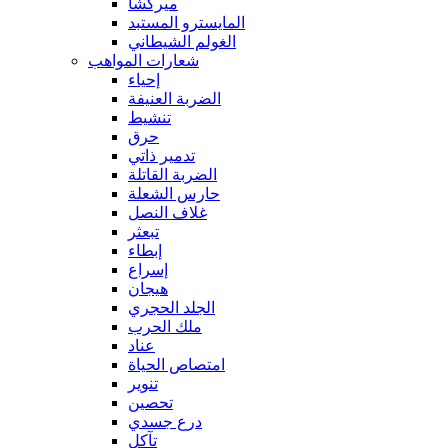
ميركشا
المايسترو المستبد
الغولم الشيطاني
شعارات المواهب
إحياء
الضربة العنيفة
تنشيط
حرق
تدمير ذاتي
الضربة القاتلة
حارس الشعلة
غلاف النصل
تبعثر
إبطاء
إسراع
هيجان
الجلد الحجري
ملك الحرب
عناد
امتصاص الحياة
تنوير
تحصين
درع جسدي
تآكل