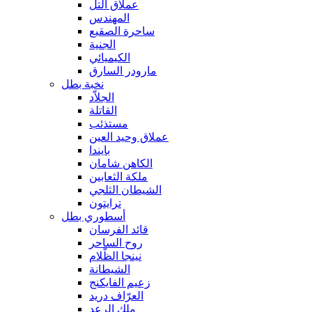
عملاق التل
المهندس
ساحرة الصقيع
الجنية
الكيميائي
مارودر السارق
نخبة بطل
الجلاّد
القاتلة
مستذئب
عملاق وحيد العين
بايندا
الكاهن شامان
ملكة الثعابين
الشيطان الثلجي
ترايتون
أسطوري بطل
قائد الفرسان
روح الساحر
نينجا الظّلام
الشيطانة
زعيم الفايكنج
العرّاف دريد
ملك الرعد