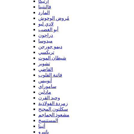
آرتيكا
فالنتينا
المارد
مُروض الوحوش
لادي ليو
أبو الغضب
دراجون
ميدوسا
ديمو جورجن
تريكسي
شيطان الموت
تشوبر
القاضي
فاتنة القلوب
أنوبيس
ساموراي
مادلين
وحيد القرن
زمردة الفولاذية
سكلتون المجنح
مشعوذ الجماجم
المستنسخ
أثينا
ياتيرو