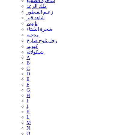
ساحرة الصقيع
ملك الرعد
زعيم القنطور
شاهد قبر
تابوت
شجرة الشتاء
مدخنة
رجل ثلوج صارخ
كيوبيد
شيكولاته
A
B
C
D
E
F
G
H
I
J
K
L
M
N
O