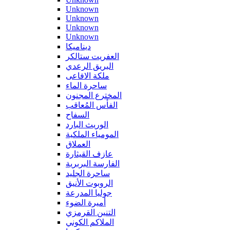
Unknown
Unknown
Unknown
Unknown
ديناميكا
العفريت ستالكر
البريق الرعدي
ملكة الافاعى
ساحرة الماء
المخترع المجنون
الفأس المُعاقب
السفاح
الوريث البارد
المومياء الملكية
العملاق
عازف القيثارة
الفارسة البربرية
ساحرة الجليد
الروبوت الأنيق
جوليا المدرعة
أميرة الضوء
التنين القرمزي
الملاكم الكوني