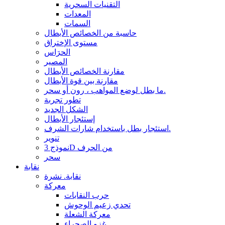
التقنيات السحرية
المعدات
السمات
حاسبة من الخصائص الأبطال
مستوى الإختراق
الحرَاس
المصير
مقارنة الخصائص الأبطال
مقارنة بين قوة الأبطال
ما بطل لوضع المواهب ، رون أو سحر.
تطور تجربة
الشكل الجديد
إستئجار الأبطال
استئجار بطل باستخدام شارات الشرف.
تنوير
نموذج 3D من الحرف
سحر
نقابة
نقابة. نشرة
معركة
حرب النقابات
تحدي زعيم الوحوش
معركة الشعلة
غزو الصحراء