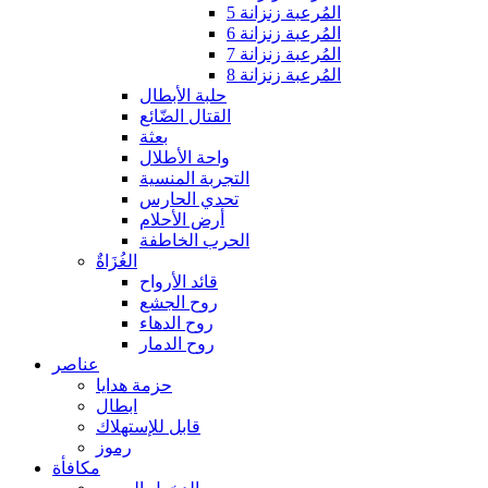
المُرعبة زنزانة 5
المُرعبة زنزانة 6
المُرعبة زنزانة 7
المُرعبة زنزانة 8
حلبة الأبطال
القتال الضّائع
بعثة
واحة الأطلال
التجربة المنسية
تحدي الحارس
أرض الأحلام
الحرب الخاطفة
الغُزَاةٌ
قائد الأرواح
روح الجشع
روح الدهاء
روح الدمار
عناصر
حزمة هدايا
ابطال
قابل للإستهلاك
رموز
مكافأة