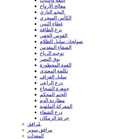
الثقة والثبات
معالج الأرواح
النجم الناري
الكأس السحري
غطاء التنين
نزع الطاقة
القوس الخفي
صولجان سليل الظلام
الشفاء المقدس
توجيه الرياح
بوق النصر
القوة المحظورة
تكلفة المعتدي
سليل العراف
درع الراعي
جوهرة الشجاع
الختم المحكم
مطاردة الدم
المعركة الملتهبة
درع الشفاء
جرعة الزمكان
مُرافق
مرافق سوبر
المعدات