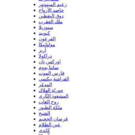
زعيم المينوتور
حاصد الأرواح
دوق اليقطين
ملك العقرب
سنوزيلا
كيوبيد
الفرعون
مولتانيكا
آريز
دراكولا
اوركس بان
سانتا بووم
فارس الموت
الفراشة بيكسي
المدمّر
حوريّة الهلاك
المشعوذ النّاري
روح الغاب
ملكة الطيور
الشبح
قرصان الجحيم
عين الظلام
كاندي