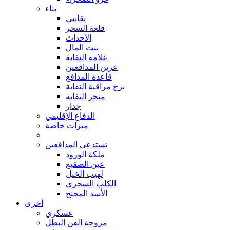
بناء
نقابتي
قلعة السحر
الأحداث
بيت المال
علامة النقابة
عرين المدافعين
قاعدة المدافع
برج مراقبة النقابة
متجر النقابة
جدار
الدفاع الإقليمي
ميزات خاصة
تستدعي المدافعين
ملكة الورود
عين الصقيع
لهيب الخيل
الكلب السحري
الأسد المجنح
أخرى
عسكري
مروحة الفن البطل