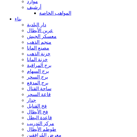
موارد
أرشيف
المواهب الخاصة
بناء
دار البلدية
عرين الأبطال
معسكر الجيش
منجم الذهب
مصنع المانا
خزنة الذهب
خزنة المانا
برج المراقبة
برج السهام
برج السحر
برج المدفع
ساحة القتال
قاعة السحر
جدار
فخ القنابل
فخ الأبطال
قاعدة البطل
مركز التدريب
طوطم الأبطال
معرض المُرافقين