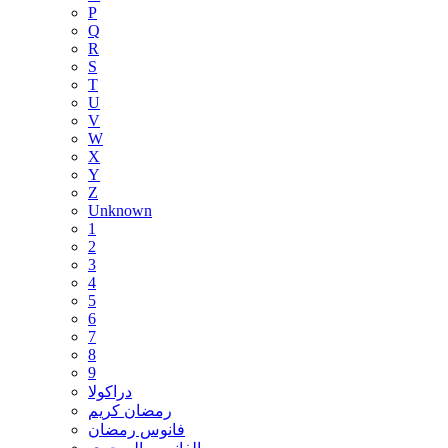
P
Q
R
S
T
U
V
W
X
Y
Z
Unknown
1
2
3
4
5
6
7
8
9
دراكولا
رمضان كريم
فانوس رمضان