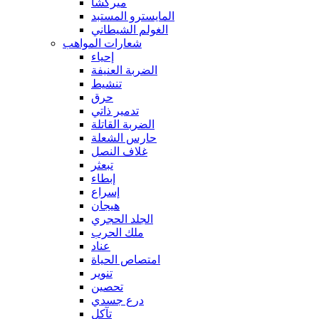
ميركشا
المايسترو المستبد
الغولم الشيطاني
شعارات المواهب
إحياء
الضربة العنيفة
تنشيط
حرق
تدمير ذاتي
الضربة القاتلة
حارس الشعلة
غلاف النصل
تبعثر
إبطاء
إسراع
هيجان
الجلد الحجري
ملك الحرب
عناد
امتصاص الحياة
تنوير
تحصين
درع جسدي
تآكل