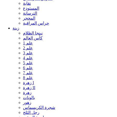
نقابة
المستودع
الترسانة
المحجر
حراس المراقبة
زينة
نينجا الظلام
كأس العالم
علم 1
علم 2
علم 3
علم 4
علم 5
علم 6
علم 7
علم 8
زهرة I
زهرة II
زهرة
بالونات
زهور
شجرة الكريسماس
رجل الثلج