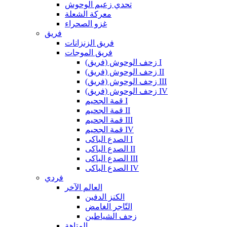
تحدي زعيم الوحوش
معركة الشعلة
غزو الصحراء
فريق
فريق الزنزانات
فريق الموجات
زحف الوحوش (فريق) I
زحف الوحوش (فريق) II
زحف الوحوش (فريق) III
زحف الوحوش (فريق) IV
قمة الجحيم I
قمة الجحيم II
قمة الجحيم III
قمة الجحيم IV
الصدع الباكى I
الصدع الباكى II
الصدع الباكى III
الصدع الباكى IV
فردي
العالم الآخر
الكنز الدفين
التّاجر الغامض
زحف الشياطين
المتاهة