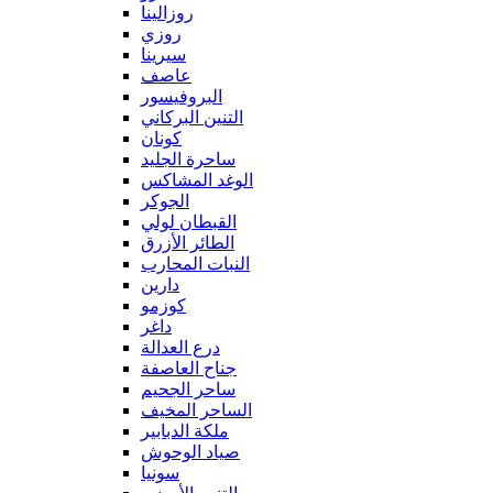
روزالينا
روزي
سيرينا
عاصف
البروفيسور
التنين البركاني
كونان
ساحرة الجليد
الوغد المشاكس
الجوكر
القبطان لولي
الطائر الأزرق
النبات المحارب
دارين
كوزمو
داغر
درع العدالة
جناح العاصفة
ساحر الجحيم
الساحر المخيف
ملكة الدبابير
صياد الوحوش
سونيا