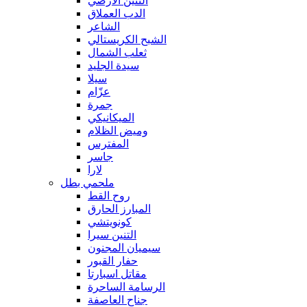
التنين الأرضي
الدب العملاق
الشاعر
الشبح الكريستالي
ثعلب الشمال
سيدة الجليد
سيلا
عزّام
جمرة
الميكانيكي
وميض الظلام
المفترس
جاسر
لارا
ملحمي بطل
روح القط
المبارز الحارق
كونويتشي
التنين سيرا
سيميان المجنون
حفار القبور
مقاتل اسبارتا
الرسامة الساحرة
جناح العاصفة