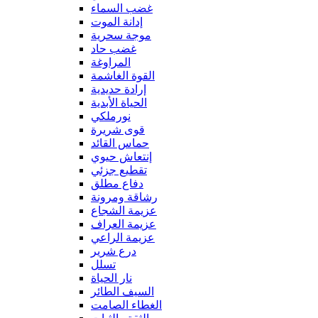
غضب السماء
إدانة الموت
موجة سحرية
غضب حاد
المراوغة
القوة الغاشمة
إرادة حديدية
الحياة الأبدية
نورملكي
قوى شريرة
حماس القائد
إنتعاش حيوي
تقطيع جزئي
دفاع مطلق
رشاقة ومرونة
عزيمة الشجاع
عزيمة العراف
عزيمة الراعي
درع شرير
تسلل
نار الحياة
السيف الطائر
الغطاء الصامت