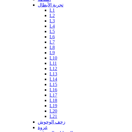
تجربة الأبطال
L1
L2
L3
L4
L5
L6
L7
L8
L9
L10
L11
L12
L13
L14
L15
L16
L17
L18
L19
L20
L21
زحف الوحوش
غزوة