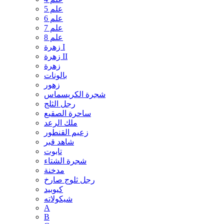
علم 5
علم 6
علم 7
علم 8
زهرة I
زهرة II
زهرة
بالونات
زهور
شجرة الكريسماس
رجل الثلج
ساحرة الصقيع
ملك الرعد
زعيم القنطور
شاهد قبر
تابوت
شجرة الشتاء
مدخنة
رجل ثلوج صارخ
كيوبيد
شيكولاته
A
B