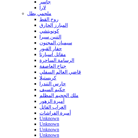
جاسر
لارا
ملحمي بطل
روح القط
المبارز الحارق
كونويتشي
التنين سيرا
سيميان المجنون
حفار القبور
مقاتل اسبارتا
الرسامة الساحرة
جناح العاصفة
قاضي العالم السفلي
كريستيلا
حارس التندرا
حكيم السيف
ملك الجحيم المظلم
أميرة الزهور
الغراب القاتل
أميرة الفراشات
Unknown
Unknown
Unknown
Unknown