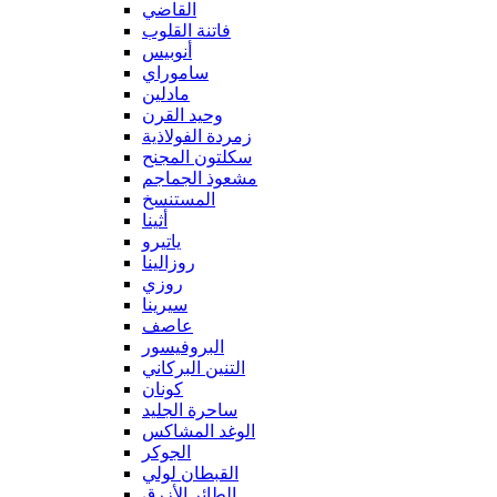
القاضي
فاتنة القلوب
أنوبيس
ساموراي
مادلين
وحيد القرن
زمردة الفولاذية
سكلتون المجنح
مشعوذ الجماجم
المستنسخ
أثينا
ياتيرو
روزالينا
روزي
سيرينا
عاصف
البروفيسور
التنين البركاني
كونان
ساحرة الجليد
الوغد المشاكس
الجوكر
القبطان لولي
الطائر الأزرق