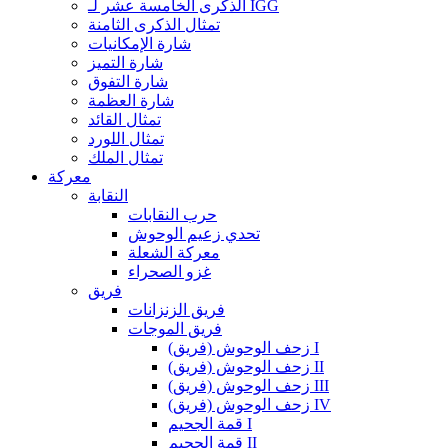
الذكرى الخامسة عشر لـ IGG
تمثال الذكرى الثامنة
شارة الإمكانيات
شارة التميز
شارة التفوق
شارة العظمة
تمثال القائد
تمثال اللورد
تمثال الملك
معركة
النقابة
حرب النقابات
تحدي زعيم الوحوش
معركة الشعلة
غزو الصحراء
فريق
فريق الزنزانات
فريق الموجات
زحف الوحوش (فريق) I
زحف الوحوش (فريق) II
زحف الوحوش (فريق) III
زحف الوحوش (فريق) IV
قمة الجحيم I
قمة الجحيم II