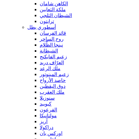
الكاهن شامان
ملكة الثعابين
الشيطان الثلجي
ترايتون
أسطوري بطل
قائد الفرسان
روح الساحر
نينجا الظّلام
الشيطانة
زعيم الفايكنج
العرّاف دريد
ملك الرعد
زعيم المينوتور
حاصد الأرواح
دوق اليقطين
ملك العقرب
سنوزيلا
كيوبيد
الفرعون
مولتانيكا
آريز
دراكولا
اوركس بان