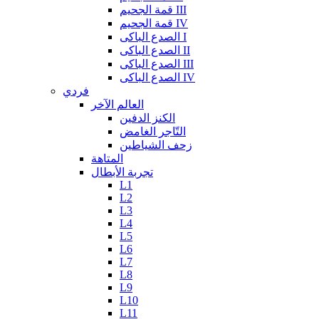
قمة الجحيم III
قمة الجحيم IV
الصدع الباكى I
الصدع الباكى II
الصدع الباكى III
الصدع الباكى IV
فردي
العالم الآخر
الكنز الدفين
التّاجر الغامض
زحف الشياطين
المتاهة
تجربة الأبطال
L1
L2
L3
L4
L5
L6
L7
L8
L9
L10
L11