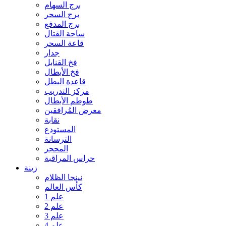
برج السهام
برج السحر
برج المدفع
ساحة القتال
قاعة السحر
جدار
فخ القنابل
فخ الأبطال
قاعدة البطل
مركز التدريب
طوطم الأبطال
معرض المُرافقين
نقابة
المستودع
الترسانة
المحجر
حراس المراقبة
زينة
نينجا الظلام
كأس العالم
علم 1
علم 2
علم 3
علم 4