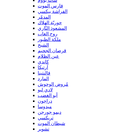
سانتا بووم
فارس الموت
الفراشة بيكسي
المدمّر
حوريّة الهلاك
المشعوذ النّاري
روح الغاب
ملكة الطيور
الشبح
قرصان الجحيم
عين الظلام
كاندي
آرتيكا
فالنتينا
المارد
مُروض الوحوش
لادي ليو
أبو الغضب
دراجون
ميدوسا
ديمو جورجن
تريكسي
شيطان الموت
تشوبر