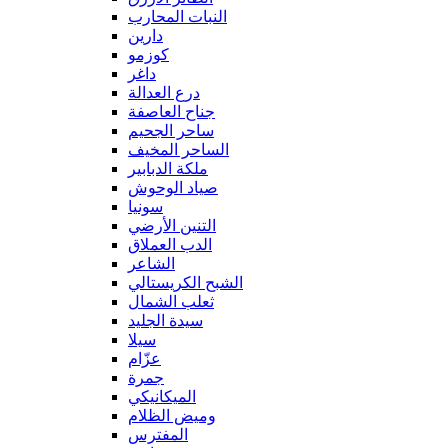
النبات المحارب
دارين
كوزمو
داغر
درع العدالة
جناح العاصفة
ساحر الجحيم
الساحر المخيف
ملكة الدبابير
صياد الوحوش
سونيا
التنين الأرضي
الدب العملاق
الشاعر
الشبح الكريستالي
ثعلب الشمال
سيدة الجليد
سيلا
عزّام
جمرة
الميكانيكي
وميض الظلام
المفترس