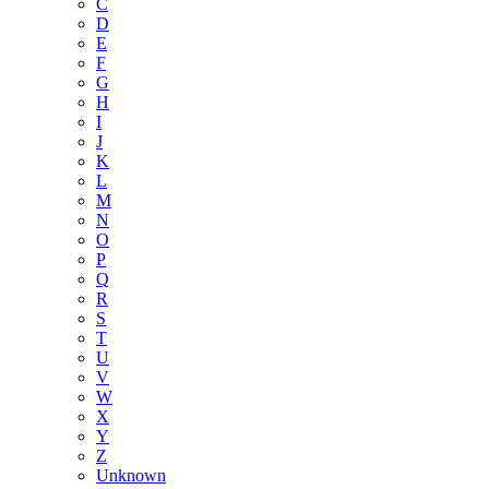
C
D
E
F
G
H
I
J
K
L
M
N
O
P
Q
R
S
T
U
V
W
X
Y
Z
Unknown