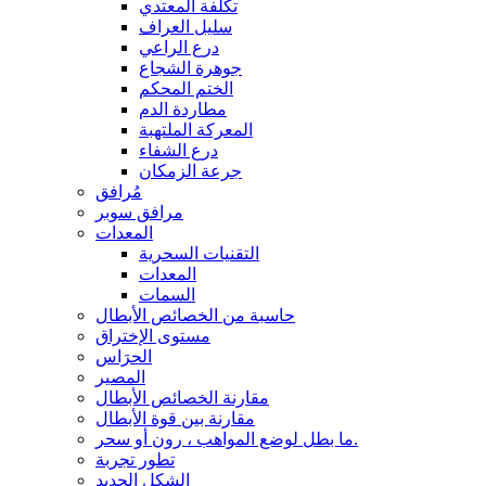
تكلفة المعتدي
سليل العراف
درع الراعي
جوهرة الشجاع
الختم المحكم
مطاردة الدم
المعركة الملتهبة
درع الشفاء
جرعة الزمكان
مُرافق
مرافق سوبر
المعدات
التقنيات السحرية
المعدات
السمات
حاسبة من الخصائص الأبطال
مستوى الإختراق
الحرَاس
المصير
مقارنة الخصائص الأبطال
مقارنة بين قوة الأبطال
ما بطل لوضع المواهب ، رون أو سحر.
تطور تجربة
الشكل الجديد