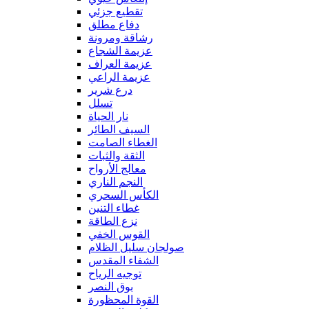
تقطيع جزئي
دفاع مطلق
رشاقة ومرونة
عزيمة الشجاع
عزيمة العراف
عزيمة الراعي
درع شرير
تسلل
نار الحياة
السيف الطائر
الغطاء الصامت
الثقة والثبات
معالج الأرواح
النجم الناري
الكأس السحري
غطاء التنين
نزع الطاقة
القوس الخفي
صولجان سليل الظلام
الشفاء المقدس
توجيه الرياح
بوق النصر
القوة المحظورة