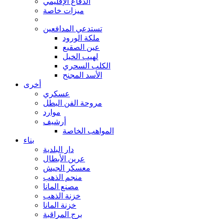
الدفاع الإقليمي
ميزات خاصة
تستدعي المدافعين
ملكة الورود
عين الصقيع
لهيب الخيل
الكلب السحري
الأسد المجنح
أخرى
عسكري
مروحة الفن البطل
موارد
أرشيف
المواهب الخاصة
بناء
دار البلدية
عرين الأبطال
معسكر الجيش
منجم الذهب
مصنع المانا
خزنة الذهب
خزنة المانا
برج المراقبة