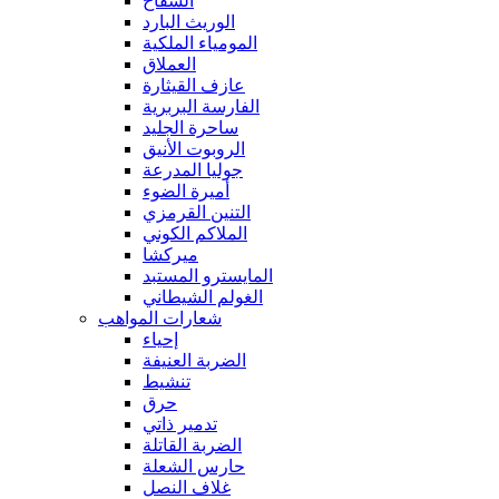
السفاح
الوريث البارد
المومياء الملكية
العملاق
عازف القيثارة
الفارسة البربرية
ساحرة الجليد
الروبوت الأنيق
جوليا المدرعة
أميرة الضوء
التنين القرمزي
الملاكم الكوني
ميركشا
المايسترو المستبد
الغولم الشيطاني
شعارات المواهب
إحياء
الضربة العنيفة
تنشيط
حرق
تدمير ذاتي
الضربة القاتلة
حارس الشعلة
غلاف النصل