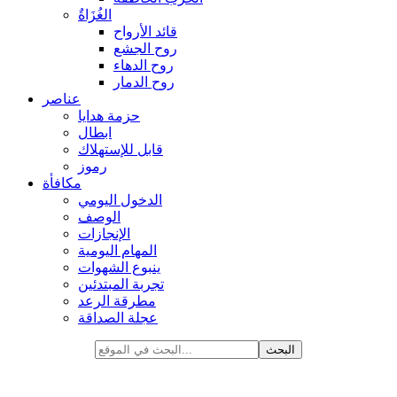
الغُزَاةٌ
قائد الأرواح
روح الجشع
روح الدهاء
روح الدمار
عناصر
حزمة هدايا
ابطال
قابل للإستهلاك
رموز
مكافأة
الدخول اليومي
الوصف
الإنجازات
المهام اليومية
ينبوع الشهوات
تجربة المبتدئين
مطرقة الرعد
عجلة الصداقة