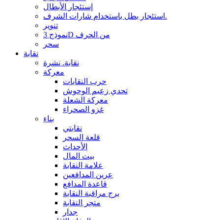
إستئجار الأبطال
استئجار بطل باستخدام شارات الشرف.
تنوير
نموذج 3D من الحرف
سحر
نقابة
نقابة. نشرة
معركة
حرب النقابات
تحدي زعيم الوحوش
معركة الشعلة
غزو الصحراء
بناء
نقابتي
قلعة السحر
الأحداث
بيت المال
علامة النقابة
عرين المدافعين
قاعدة المدافع
برج مراقبة النقابة
متجر النقابة
جدار