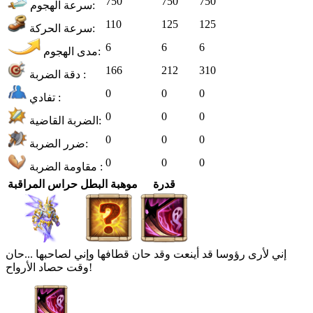
750
750
750
سرعة الهجوم:
110
125
125
سرعة الحركة:
6
6
6
مدى الهجوم:
166
212
310
دقة الضربة :
0
0
0
تفادي :
0
0
0
الضربة القاضية:
0
0
0
ضرر الضربة:
0
0
0
مقاومة الضربة :
قدرة
موهبة البطل
حراس المراقبة
إني لأرى رؤوسا قد أينعت وقد حان قطافها وإني لصاحبها ...حان
وقت حصاد الأرواح!