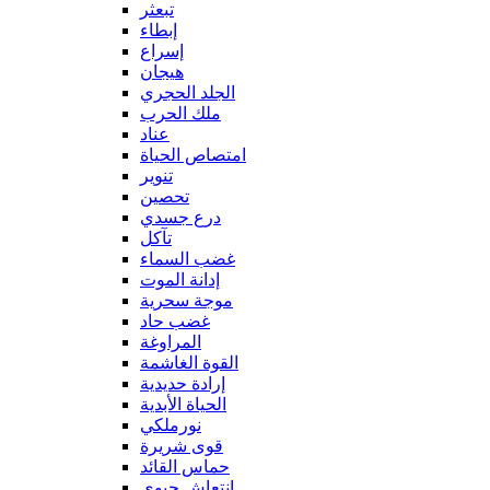
تبعثر
إبطاء
إسراع
هيجان
الجلد الحجري
ملك الحرب
عناد
امتصاص الحياة
تنوير
تحصين
درع جسدي
تآكل
غضب السماء
إدانة الموت
موجة سحرية
غضب حاد
المراوغة
القوة الغاشمة
إرادة حديدية
الحياة الأبدية
نورملكي
قوى شريرة
حماس القائد
إنتعاش حيوي