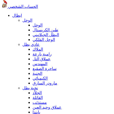
الحساب الشخصي
ابطال
الوحل
الوحل
طين الكريستال
البطل الجيلاتيني
الوحل المَلكي
عادي بطل
الملاك
رامية بارعة
عملاق التل
المهندس
ساحرة الصقيع
الجنية
الكيميائي
مارودر السارق
نخبة بطل
الجلاّد
القاتلة
مستذئب
عملاق وحيد العين
بايندا