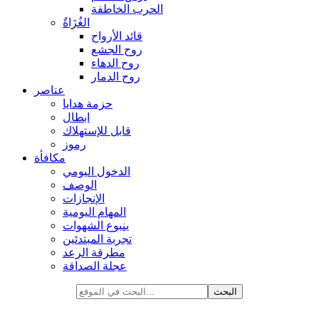
الحرب الخاطفة
الغُزَاةٌ
قائد الأرواح
روح الجشع
روح الدهاء
روح الدمار
عناصر
حزمة هدايا
ابطال
قابل للإستهلاك
رموز
مكافأة
الدخول اليومي
الوصف
الإنجازات
المهام اليومية
ينبوع الشهوات
تجربة المبتدئين
مطرقة الرعد
عجلة الصداقة