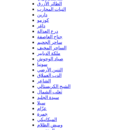
الطائر الأزرق
النبات المحارب
دارين
كوزمو
داغر
درع العدالة
جناح العاصفة
ساحر الجحيم
الساحر المخيف
ملكة الدبابير
صياد الوحوش
سونيا
التنين الأرضي
الدب العملاق
الشاعر
الشبح الكريستالي
ثعلب الشمال
سيدة الجليد
سيلا
عزّام
جمرة
الميكانيكي
وميض الظلام