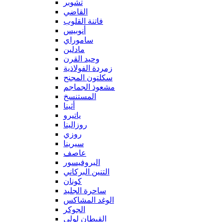
تشوبر
القاضي
فاتنة القلوب
أنوبيس
ساموراي
مادلين
وحيد القرن
زمردة الفولاذية
سكلتون المجنح
مشعوذ الجماجم
المستنسخ
أثينا
ياتيرو
روزالينا
روزي
سيرينا
عاصف
البروفيسور
التنين البركاني
كونان
ساحرة الجليد
الوغد المشاكس
الجوكر
القبطان لولي