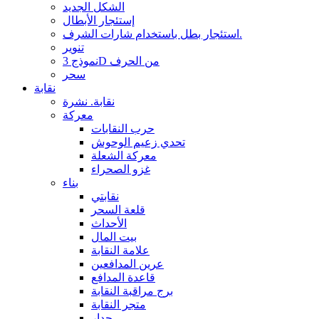
الشكل الجديد
إستئجار الأبطال
استئجار بطل باستخدام شارات الشرف.
تنوير
نموذج 3D من الحرف
سحر
نقابة
نقابة. نشرة
معركة
حرب النقابات
تحدي زعيم الوحوش
معركة الشعلة
غزو الصحراء
بناء
نقابتي
قلعة السحر
الأحداث
بيت المال
علامة النقابة
عرين المدافعين
قاعدة المدافع
برج مراقبة النقابة
متجر النقابة
جدار