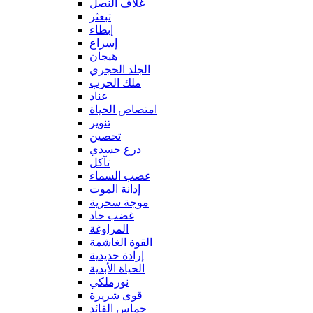
غلاف النصل
تبعثر
إبطاء
إسراع
هيجان
الجلد الحجري
ملك الحرب
عناد
امتصاص الحياة
تنوير
تحصين
درع جسدي
تآكل
غضب السماء
إدانة الموت
موجة سحرية
غضب حاد
المراوغة
القوة الغاشمة
إرادة حديدية
الحياة الأبدية
نورملكي
قوى شريرة
حماس القائد