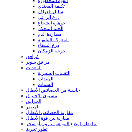
القوة المحظورة
تكلفة المعتدي
سليل العراف
درع الراعي
جوهرة الشجاع
الختم المحكم
مطاردة الدم
المعركة الملتهبة
درع الشفاء
جرعة الزمكان
مُرافق
مرافق سوبر
المعدات
التقنيات السحرية
المعدات
السمات
حاسبة من الخصائص الأبطال
مستوى الإختراق
الحرَاس
المصير
مقارنة الخصائص الأبطال
مقارنة بين قوة الأبطال
ما بطل لوضع المواهب ، رون أو سحر.
تطور تجربة