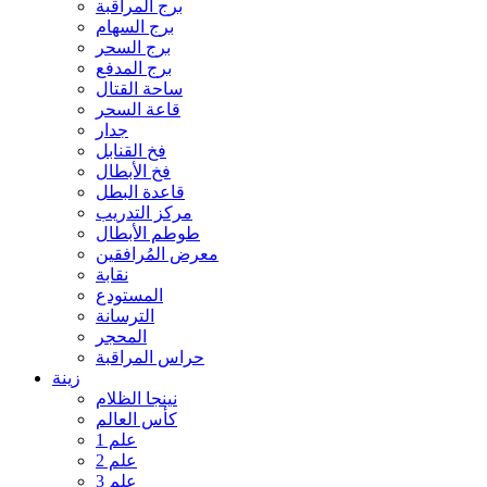
برج المراقبة
برج السهام
برج السحر
برج المدفع
ساحة القتال
قاعة السحر
جدار
فخ القنابل
فخ الأبطال
قاعدة البطل
مركز التدريب
طوطم الأبطال
معرض المُرافقين
نقابة
المستودع
الترسانة
المحجر
حراس المراقبة
زينة
نينجا الظلام
كأس العالم
علم 1
علم 2
علم 3