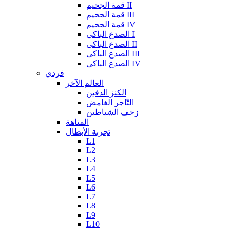
قمة الجحيم II
قمة الجحيم III
قمة الجحيم IV
الصدع الباكى I
الصدع الباكى II
الصدع الباكى III
الصدع الباكى IV
فردي
العالم الآخر
الكنز الدفين
التّاجر الغامض
زحف الشياطين
المتاهة
تجربة الأبطال
L1
L2
L3
L4
L5
L6
L7
L8
L9
L10