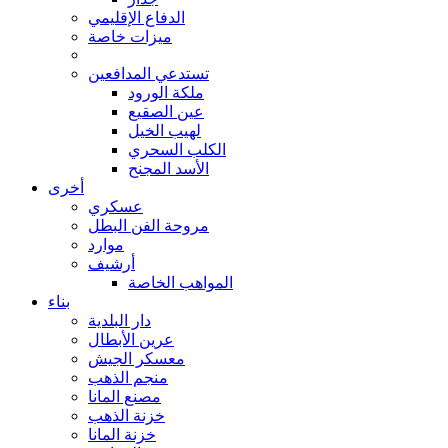
الدفاع الإقليمي
ميزات خاصة
تستدعي المدافعين
ملكة الورود
عين الصقيع
لهيب الخيل
الكلب السحري
الأسد المجنح
أخرى
عسكري
مروحة الفن البطل
موارد
أرشيف
المواهب الخاصة
بناء
دار البلدية
عرين الأبطال
معسكر الجيش
منجم الذهب
مصنع المانا
خزنة الذهب
خزنة المانا