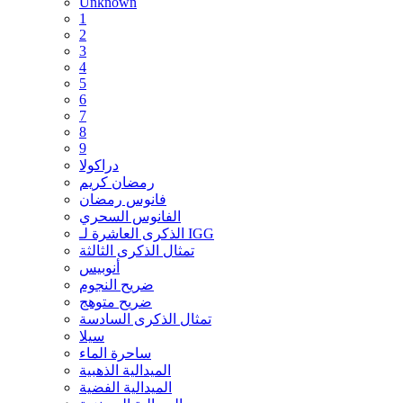
Unknown
1
2
3
4
5
6
7
8
9
دراكولا
رمضان كريم
فانوس رمضان
الفانوس السحري
الذكرى العاشرة لـ IGG
تمثال الذكرى الثالثة
أنوبيس
ضريح النجوم
ضريح متوهج
تمثال الذكرى السادسة
سيلا
ساحرة الماء
الميدالية الذهبية
الميدالية الفضية