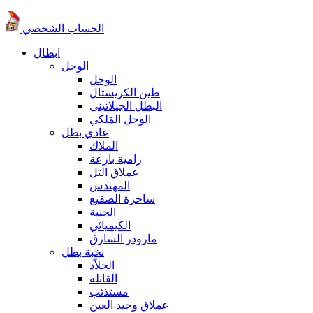
الحساب الشخصي
ابطال
الوحل
الوحل
طين الكريستال
البطل الجيلاتيني
الوحل المَلكي
عادي بطل
الملاك
رامية بارعة
عملاق التل
المهندس
ساحرة الصقيع
الجنية
الكيميائي
مارودر السارق
نخبة بطل
الجلاّد
القاتلة
مستذئب
عملاق وحيد العين