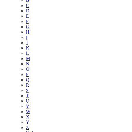
B
C
D
E
F
G
H
I
J
K
L
M
N
O
P
Q
R
S
T
U
V
W
X
Y
Z