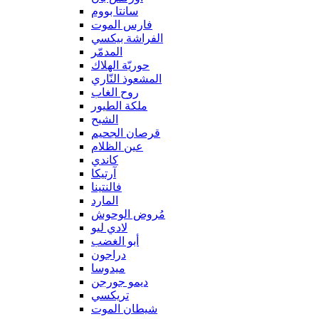
سانتا بووم
فارس الموت
الفراشة بيكسي
المدمّر
حوريّة الهلاك
المشعوذ النّاري
روح الغاب
ملكة الطيور
الشبح
قرصان الجحيم
عين الظلام
كاندي
آرتيكا
فالنتينا
المارد
مُروض الوحوش
لادي ليو
أبو الغضب
دراجون
ميدوسا
ديمو جورجن
تريكسي
شيطان الموت