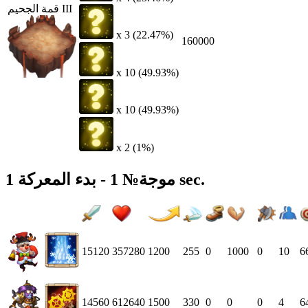
قمة الجحيم III
x 3 (22.47%)
160000
x 10 (49.93%)
x 10 (49.93%)
x 2 (1%)
موجة№ 1 - بدء المعركة 1 sec.
15120
357280
1200
255
0
1000
0
10
6
14560
612640
1500
330
0
0
0
4
6