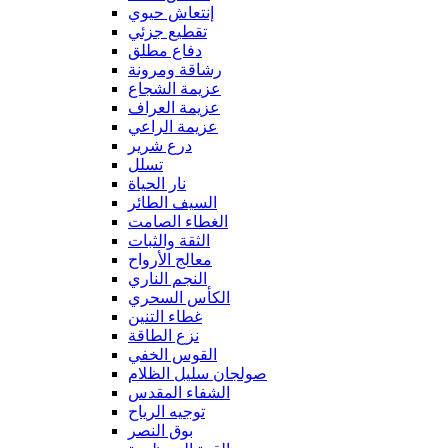
إنتعاش حيوي
تقطيع جزئي
دفاع مطلق
رشاقة ومرونة
عزيمة الشجاع
عزيمة العراف
عزيمة الراعي
درع شرير
تسلل
نار الحياة
السيف الطائر
الغطاء الصامت
الثقة والثبات
معالج الأرواح
النجم الناري
الكأس السحري
غطاء التنين
نزع الطاقة
القوس الخفي
صولجان سليل الظلام
الشفاء المقدس
توجيه الرياح
بوق النصر