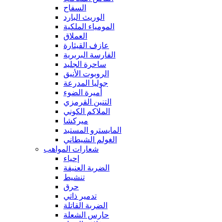
السفاح
الوريث البارد
المومياء الملكية
العملاق
عازف القيثارة
الفارسة البربرية
ساحرة الجليد
الروبوت الأنيق
جوليا المدرعة
أميرة الضوء
التنين القرمزي
الملاكم الكوني
ميركشا
المايسترو المستبد
الغولم الشيطاني
شعارات المواهب
إحياء
الضربة العنيفة
تنشيط
حرق
تدمير ذاتي
الضربة القاتلة
حارس الشعلة