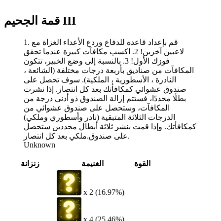
قمة الجحيم III
1. قم بإعداد قاعدة للدفاع وردع الأعداء الغزاة مع
لاعبين آخرين! 2. اكسب مكافآت كبيرة عندما تحقق
فوزك الأول! 3. بالنسبة إلى وضع الخبير، تتكون
المكافآت من صناديق بأربعة درجات مختلفة (الشائعة ،
النادرة ، الأسطورية ، الملكية). سوف تحصل على
صندوق عشوائي كمكافأتك بعد كل انتصار. إذا نشرت
بطلًا محددًا، فستتم إزالة الصندوق ذو أدنى درجة من
المكافآت، وستحصل على صندوق عشوائي من
الدرجات الثلاثة المتبقية (نادر وأسطوري وملكي)
كمكافأتك. وإذا قمت بنشر ثلاثة أبطال محددين ستحصل
على صندوق.ملكي بعد كل انتصار.
Unknown
القوة
الغنيمة
زنزانة
x 2 (16.97%)
x 4 (25.46%)