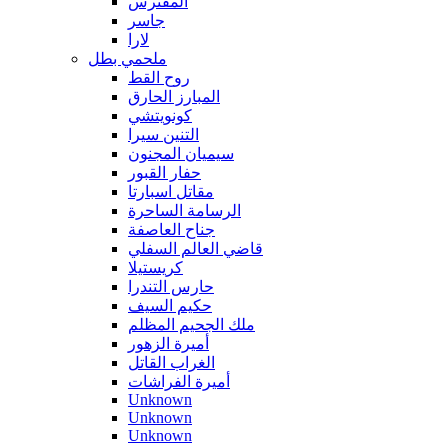
المفترس
جاسر
لارا
ملحمي بطل
روح القط
المبارز الحارق
كونويتشي
التنين سيرا
سيميان المجنون
حفار القبور
مقاتل اسبارتا
الرسامة الساحرة
جناح العاصفة
قاضي العالم السفلي
كريستيلا
حارس التندرا
حكيم السيف
ملك الجحيم المظلم
أميرة الزهور
الغراب القاتل
أميرة الفراشات
Unknown
Unknown
Unknown