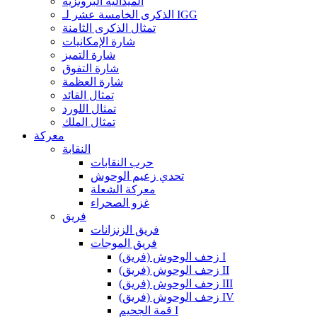
الميدالية البرونزية
الذكرى الخامسة عشر لـ IGG
تمثال الذكرى الثامنة
شارة الإمكانيات
شارة التميز
شارة التفوق
شارة العظمة
تمثال القائد
تمثال اللورد
تمثال الملك
معركة
النقابة
حرب النقابات
تحدي زعيم الوحوش
معركة الشعلة
غزو الصحراء
فريق
فريق الزنزانات
فريق الموجات
زحف الوحوش (فريق) I
زحف الوحوش (فريق) II
زحف الوحوش (فريق) III
زحف الوحوش (فريق) IV
قمة الجحيم I