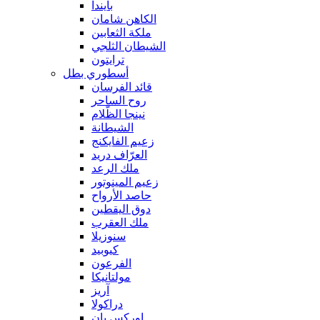
بايندا
الكاهن شامان
ملكة الثعابين
الشيطان الثلجي
ترايتون
أسطوري بطل
قائد الفرسان
روح الساحر
نينجا الظّلام
الشيطانة
زعيم الفايكنج
العرّاف دريد
ملك الرعد
زعيم المينوتور
حاصد الأرواح
دوق اليقطين
ملك العقرب
سنوزيلا
كيوبيد
الفرعون
مولتانيكا
آريز
دراكولا
اوركس بان