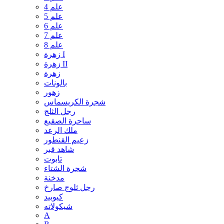
علم 4
علم 5
علم 6
علم 7
علم 8
زهرة I
زهرة II
زهرة
بالونات
زهور
شجرة الكريسماس
رجل الثلج
ساحرة الصقيع
ملك الرعد
زعيم القنطور
شاهد قبر
تابوت
شجرة الشتاء
مدخنة
رجل ثلوج صارخ
كيوبيد
شيكولاته
A