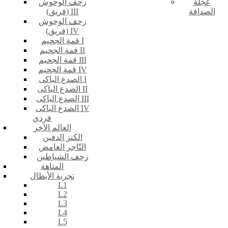
عجلة
زحف الوحوش
الصداقة
(فريق) III
زحف الوحوش
(فريق) IV
قمة الجحيم I
قمة الجحيم II
قمة الجحيم III
قمة الجحيم IV
الصدع الباكى I
الصدع الباكى II
الصدع الباكى III
الصدع الباكى IV
فردي
العالم الآخر
الكنز الدفين
التّاجر الغامض
زحف الشياطين
المتاهة
تجربة الأبطال
L1
L2
L3
L4
L5