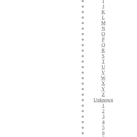
I
J
K
L
M
N
O
P
Q
R
S
T
U
V
W
X
Y
Z
Unknown
1
2
3
4
5
6