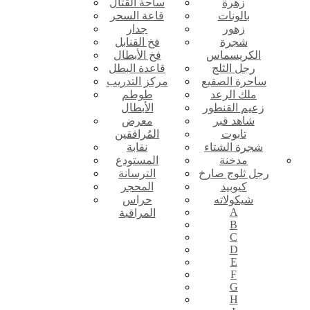
زهرة
ساحة القتال
بالونات
قاعة السحر
زهور
جدار
شجرة
فخ القنابل
الكريسماس
فخ الأبطال
رجل الثلج
قاعدة البطل
ساحرة الصقيع
مركز التدريب
ملك الرعد
طوطم
زعيم القنطور
الأبطال
شاهد قبر
معرض
تابوت
المُرافقين
شجرة الشتاء
نقابة
مدخنة
المستودع
رجل ثلوج صارخ
الترسانة
كيوبيد
المحجر
شيكولاته
حراس
A
المراقبة
B
C
D
E
F
G
H