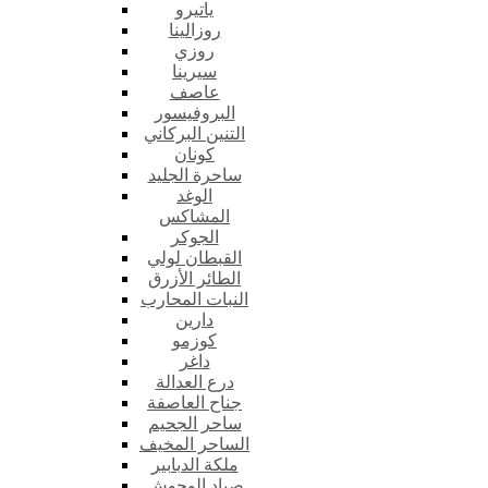
ياتيرو
روزالينا
روزي
سيرينا
عاصف
البروفيسور
التنين البركاني
كونان
ساحرة الجليد
الوغد
المشاكس
الجوكر
القبطان لولي
الطائر الأزرق
النبات المحارب
دارين
كوزمو
داغر
درع العدالة
جناح العاصفة
ساحر الجحيم
الساحر المخيف
ملكة الدبابير
صياد الوحوش