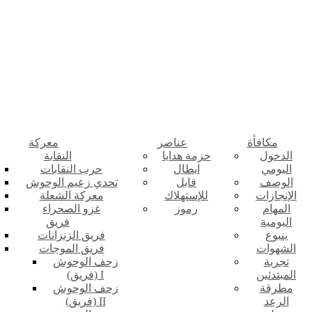
مكافأة
عناصر
معركة
الدخول
حزمة هدايا
النقابة
اليومي
ابطال
حرب النقابات
الوصف
قابل
تحدي زعيم الوحوش
الإنجازات
للإستهلاك
معركة الشعلة
المهام
رموز
غزو الصحراء
اليومية
فريق
ينبوع
فريق الزنزانات
الشهوات
فريق الموجات
تجربة
زحف الوحوش
المبتدئين
(فريق) I
مطرقة
زحف الوحوش
الرعد
(فريق) II