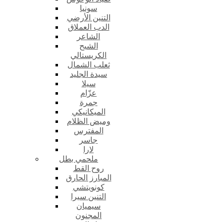
سونيا
التنين الأرضي
الدب العملاق
الشاعر
الشبح
الكريستالي
ثعلب الشمال
سيدة الجليد
سيلا
عزّام
جمرة
الميكانيكي
وميض الظلام
المفترس
جاسر
لارا
ملحمي بطل
روح القط
المبارز الحارق
كونويتشي
التنين سيرا
سيميان
المجنون