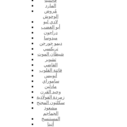
فالنتينا
المارد
مُروض
الوحوش
لادي ليو
أبو الغضب
دراجون
ميدوسا
ديمو جورجن
تريكسي
شيطان الموت
تشوبر
القاضي
فاتنة القلوب
أنوبيس
ساموراي
مادلين
وحيد القرن
زمردة الفولاذية
سكلتون المجنح
مشعوذ
الجماجم
المستنسخ
أثينا