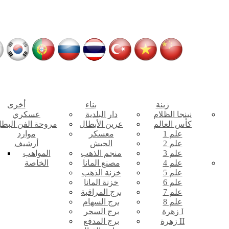
زينة
بناء
أخرى
نينجا الظلام
دار البلدية
عسكري
كأس العالم
عرين الأبطال
مروحة الفن البط
علم 1
معسكر
موارد
علم 2
الجيش
أرشيف
علم 3
منجم الذهب
المواهب
علم 4
مصنع المانا
الخاصة
علم 5
خزنة الذهب
علم 6
خزنة المانا
علم 7
برج المراقبة
علم 8
برج السهام
زهرة I
برج السحر
زهرة II
برج المدفع