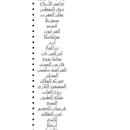
حاصد الأرواح
دوق اليقطين
ملك العقرب
سنوزيلا
كيوبيد
الفرعون
مولتانيكا
آريز
دراكولا
اوركس بان
سانتا بووم
فارس الموت
الفراشة بيكسي
المدمّر
حوريّة الهلاك
المشعوذ النّاري
روح الغاب
ملكة الطيور
الشبح
قرصان الجحيم
عين الظلام
كاندي
آرتيكا