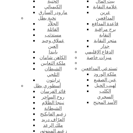
بيت المال
الجنية
علامة النقابة
الكيميائي
عرين
مارودر السارق
المدافعين
نخبة بطل
قاعدة المدافع
الجلاّد
برج مراقبة
القاتلة
النقابة
مستذئب
متجر النقابة
عملاق وحيد
جدار
العين
الدفاع الإقليمي
بايندا
ميزات خاصة
الكاهن شامان
ملكة الثعابين
تستدعي المدافعين
الشيطان
ملكة الورود
الثلجي
عين الصقيع
ترايتون
لهيب الخيل
أسطوري بطل
الكلب
قائد الفرسان
السحري
روح الساحر
الأسد المجنح
نينجا الظّلام
الشيطانة
زعيم الفايكنج
العرّاف دريد
ملك الرعد
زعيم المينوتور