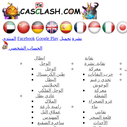
نشرة
تحميل
Google Play
Facebook
المنتدى
الحساب الشخصي
نقابة
ابطال
نقابة. نشرة
الوحل
ل
معركة
الوحل
حرب النقابات
طين الكريستال
تحدي زعيم
البطل
الوحوش
الجيلاتيني
معركة
الوحل المَلكي
الشعلة
عادي بطل
غزو الصحراء
الملاك
بناء
رامية بارعة
نقابتي
عملاق التل
قلعة السحر
المهندس
الأحداث
ساحرة الصقيع