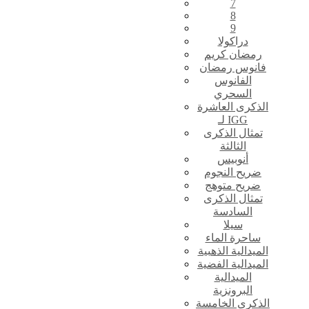
7
8
9
دراكولا
رمضان كريم
فانوس رمضان
الفانوس
السحري
الذكرى العاشرة
لـ IGG
تمثال الذكرى
الثالثة
أنوبيس
ضريح النجوم
ضريح متوهج
تمثال الذكرى
السادسة
سيلا
ساحرة الماء
الميدالية الذهبية
الميدالية الفضية
الميدالية
البرونزية
الذكرى الخامسة