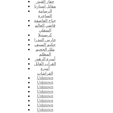
حفار القبور
مقاتل اسبارتا
الرسامة
الساحرة
جناح العاصفة
قاضي العالم
السفلي
كريستيلا
حارس التندرا
حكيم السيف
ملك الجحيم
المظلم
أميرة الزهور
الغراب القاتل
أميرة
الفراشات
Unknown
Unknown
Unknown
Unknown
Unknown
Unknown
Unknown
Unknown