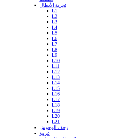
تجربة الأبطال
L1
L2
L3
L4
L5
L6
L7
L8
L9
L10
L11
L12
L13
L14
L15
L16
L17
L18
L19
L20
L21
زحف الوحوش
غزوة