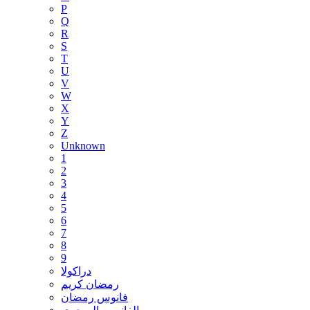
P
Q
R
S
T
U
V
W
X
Y
Z
Unknown
1
2
3
4
5
6
7
8
9
دراكولا
رمضان كريم
فانوس رمضان