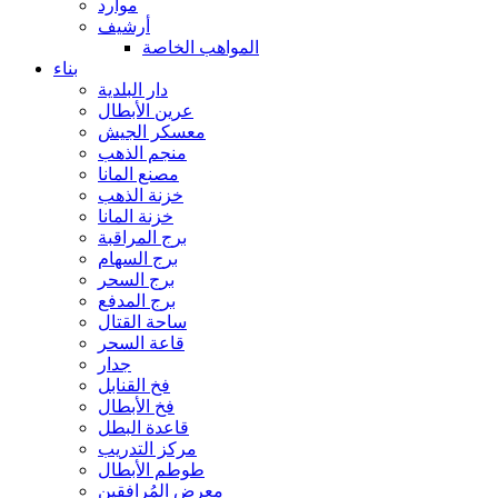
موارد
أرشيف
المواهب الخاصة
بناء
دار البلدية
عرين الأبطال
معسكر الجيش
منجم الذهب
مصنع المانا
خزنة الذهب
خزنة المانا
برج المراقبة
برج السهام
برج السحر
برج المدفع
ساحة القتال
قاعة السحر
جدار
فخ القنابل
فخ الأبطال
قاعدة البطل
مركز التدريب
طوطم الأبطال
معرض المُرافقين