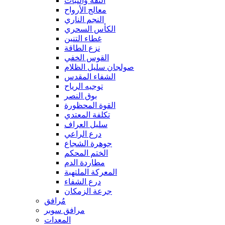
الثقة والثبات
معالج الأرواح
النجم الناري
الكأس السحري
غطاء التنين
نزع الطاقة
القوس الخفي
صولجان سليل الظلام
الشفاء المقدس
توجيه الرياح
بوق النصر
القوة المحظورة
تكلفة المعتدي
سليل العراف
درع الراعي
جوهرة الشجاع
الختم المحكم
مطاردة الدم
المعركة الملتهبة
درع الشفاء
جرعة الزمكان
مُرافق
مرافق سوبر
المعدات