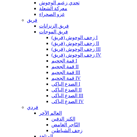
تحدي زعيم الوحوش
معركة الشعلة
غزو الصحراء
فريق
فريق الزنزانات
فريق الموجات
زحف الوحوش (فريق) I
زحف الوحوش (فريق) II
زحف الوحوش (فريق) III
زحف الوحوش (فريق) IV
قمة الجحيم I
قمة الجحيم II
قمة الجحيم III
قمة الجحيم IV
الصدع الباكى I
الصدع الباكى II
الصدع الباكى III
الصدع الباكى IV
فردي
العالم الآخر
الكنز الدفين
التّاجر الغامض
زحف الشياطين
المتاهة