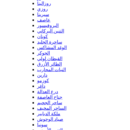
روزالينا
روزي
سيرينا
عاصف
البروفيسور
التنين البركاني
كونان
ساحرة الجليد
الوغد المشاكس
الجوكر
القبطان لولي
الطائر الأزرق
النبات المحارب
دارين
كوزمو
داغر
درع العدالة
جناح العاصفة
ساحر الجحيم
الساحر المخيف
ملكة الدبابير
صياد الوحوش
سونيا