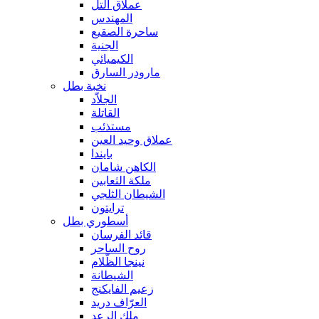
عملاق التل
المهندس
ساحرة الصقيع
الجنية
الكيميائي
مارودر السارق
نخبة بطل
الجلاّد
القاتلة
مستذئب
عملاق وحيد العين
بايندا
الكاهن شامان
ملكة الثعابين
الشيطان الثلجي
ترايتون
أسطوري بطل
قائد الفرسان
روح الساحر
نينجا الظّلام
الشيطانة
زعيم الفايكنج
العرّاف دريد
ملك الرعد