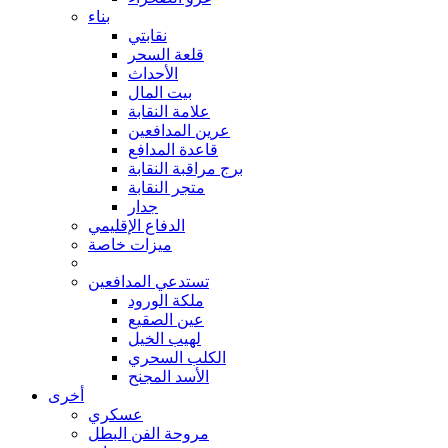
بناء
نقابتي
قلعة السحر
الأحداث
بيت المال
علامة النقابة
عرين المدافعين
قاعدة المدافع
برج مراقبة النقابة
متجر النقابة
جدار
الدفاع الإقليمي
ميزات خاصة
تستدعي المدافعين
ملكة الورود
عين الصقيع
لهيب الخيل
الكلب السحري
الأسد المجنح
أخرى
عسكري
مروحة الفن البطل