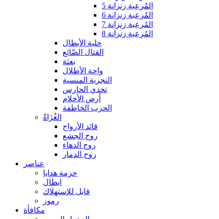
المُرعبة زنزانة 5
المُرعبة زنزانة 6
المُرعبة زنزانة 7
المُرعبة زنزانة 8
حلبة الأبطال
القتال الضّائع
بعثة
واحة الأطلال
التجربة المنسية
تحدي الحارس
أرض الأحلام
الحرب الخاطفة
الغُزَاةٌ
قائد الأرواح
روح الجشع
روح الدهاء
روح الدمار
عناصر
حزمة هدايا
ابطال
قابل للإستهلاك
رموز
مكافأة