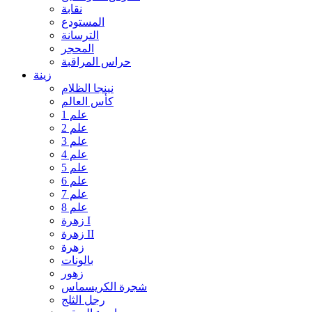
نقابة
المستودع
الترسانة
المحجر
حراس المراقبة
زينة
نينجا الظلام
كأس العالم
علم 1
علم 2
علم 3
علم 4
علم 5
علم 6
علم 7
علم 8
زهرة I
زهرة II
زهرة
بالونات
زهور
شجرة الكريسماس
رجل الثلج