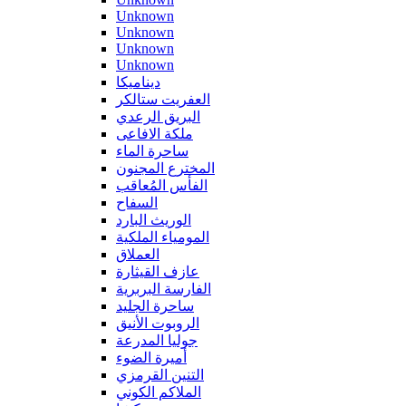
Unknown
Unknown
Unknown
Unknown
ديناميكا
العفريت ستالكر
البريق الرعدي
ملكة الافاعى
ساحرة الماء
المخترع المجنون
الفأس المُعاقب
السفاح
الوريث البارد
المومياء الملكية
العملاق
عازف القيثارة
الفارسة البربرية
ساحرة الجليد
الروبوت الأنيق
جوليا المدرعة
أميرة الضوء
التنين القرمزي
الملاكم الكوني