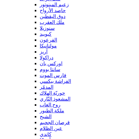
زعيم المينوتور
حاصد الأرواح
دوق اليقطين
ملك العقرب
سنوزيلا
كيوبيد
الفرعون
مولتانيكا
آريز
دراكولا
اوركس بان
سانتا بووم
فارس الموت
الفراشة بيكسي
المدمّر
حوريّة الهلاك
المشعوذ النّاري
روح الغاب
ملكة الطيور
الشبح
قرصان الجحيم
عين الظلام
كاندي