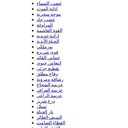
غضب السماء
إدانة الموت
موجة سحرية
غضب حاد
المراوغة
القوة الغاشمة
إرادة حديدية
الحياة الأبدية
نورملكي
قوى شريرة
حماس القائد
إنتعاش حيوي
تقطيع جزئي
دفاع مطلق
رشاقة ومرونة
عزيمة الشجاع
عزيمة العراف
عزيمة الراعي
درع شرير
تسلل
نار الحياة
السيف الطائر
الغطاء الصامت