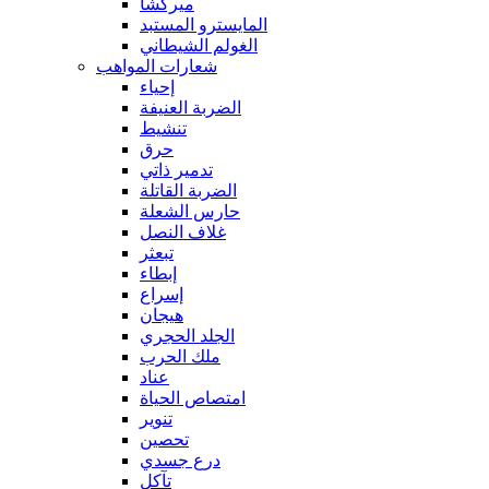
ميركشا
المايسترو المستبد
الغولم الشيطاني
شعارات المواهب
إحياء
الضربة العنيفة
تنشيط
حرق
تدمير ذاتي
الضربة القاتلة
حارس الشعلة
غلاف النصل
تبعثر
إبطاء
إسراع
هيجان
الجلد الحجري
ملك الحرب
عناد
امتصاص الحياة
تنوير
تحصين
درع جسدي
تآكل