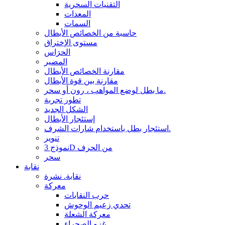
التقنيات السحرية
المعدات
السمات
حاسبة من الخصائص الأبطال
مستوى الإختراق
الحرَاس
المصير
مقارنة الخصائص الأبطال
مقارنة بين قوة الأبطال
ما بطل لوضع المواهب ، رون أو سحر.
تطور تجربة
الشكل الجديد
إستئجار الأبطال
استئجار بطل باستخدام شارات الشرف.
تنوير
نموذج 3D من الحرف
سحر
نقابة
نقابة. نشرة
معركة
حرب النقابات
تحدي زعيم الوحوش
معركة الشعلة
غزو الصحراء