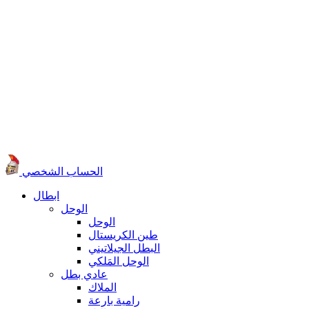
الحساب الشخصي
ابطال
الوحل
الوحل
طين الكريستال
البطل الجيلاتيني
الوحل المَلكي
عادي بطل
الملاك
رامية بارعة