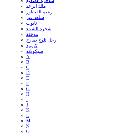
ساحرة الصقيع
ملك الرعد
زعيم القنطور
شاهد قبر
تابوت
شجرة الشتاء
مدخنة
رجل ثلوج صارخ
كيوبيد
شيكولاته
A
B
C
D
E
F
G
H
I
J
K
L
M
N
O