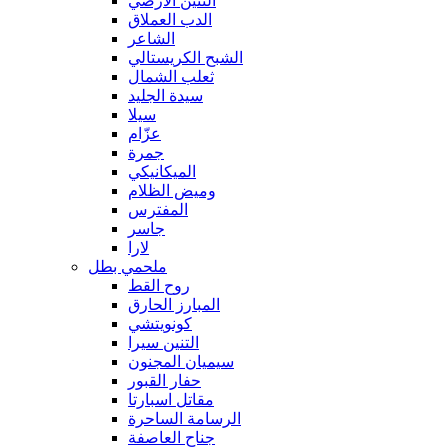
التنين الأرضي
الدب العملاق
الشاعر
الشبح الكريستالي
ثعلب الشمال
سيدة الجليد
سيلا
عزّام
جمرة
الميكانيكي
وميض الظلام
المفترس
جاسر
لارا
ملحمي بطل
روح القط
المبارز الحارق
كونويتشي
التنين سيرا
سيميان المجنون
حفار القبور
مقاتل اسبارتا
الرسامة الساحرة
جناح العاصفة