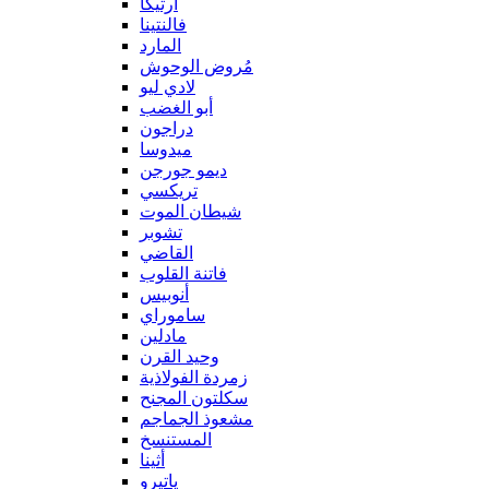
آرتيكا
فالنتينا
المارد
مُروض الوحوش
لادي ليو
أبو الغضب
دراجون
ميدوسا
ديمو جورجن
تريكسي
شيطان الموت
تشوبر
القاضي
فاتنة القلوب
أنوبيس
ساموراي
مادلين
وحيد القرن
زمردة الفولاذية
سكلتون المجنح
مشعوذ الجماجم
المستنسخ
أثينا
ياتيرو