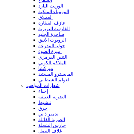
السفاح
الوريث البارد
المومياء الملكية
العملاق
عازف القيثارة
الفارسة البربرية
ساحرة الجليد
الروبوت الأنيق
جوليا المدرعة
أميرة الضوء
التنين القرمزي
الملاكم الكوني
ميركشا
المايسترو المستبد
الغولم الشيطاني
شعارات المواهب
إحياء
الضربة العنيفة
تنشيط
حرق
تدمير ذاتي
الضربة القاتلة
حارس الشعلة
غلاف النصل