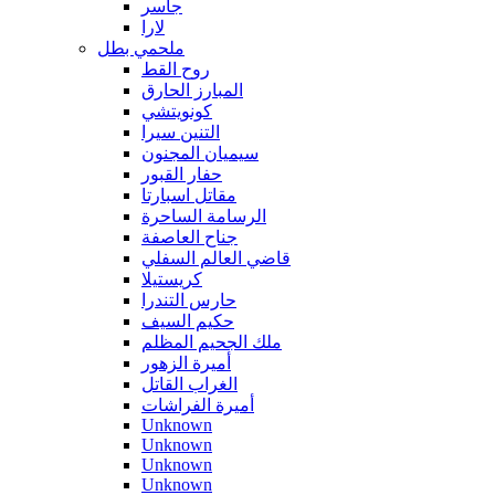
جاسر
لارا
ملحمي بطل
روح القط
المبارز الحارق
كونويتشي
التنين سيرا
سيميان المجنون
حفار القبور
مقاتل اسبارتا
الرسامة الساحرة
جناح العاصفة
قاضي العالم السفلي
كريستيلا
حارس التندرا
حكيم السيف
ملك الجحيم المظلم
أميرة الزهور
الغراب القاتل
أميرة الفراشات
Unknown
Unknown
Unknown
Unknown