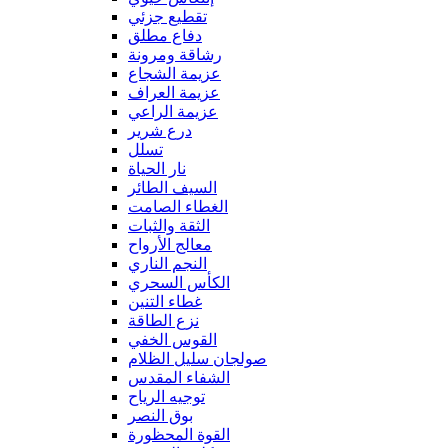
تقطيع جزئي
دفاع مطلق
رشاقة ومرونة
عزيمة الشجاع
عزيمة العراف
عزيمة الراعي
درع شرير
تسلل
نار الحياة
السيف الطائر
الغطاء الصامت
الثقة والثبات
معالج الأرواح
النجم الناري
الكأس السحري
غطاء التنين
نزع الطاقة
القوس الخفي
صولجان سليل الظلام
الشفاء المقدس
توجيه الرياح
بوق النصر
القوة المحظورة