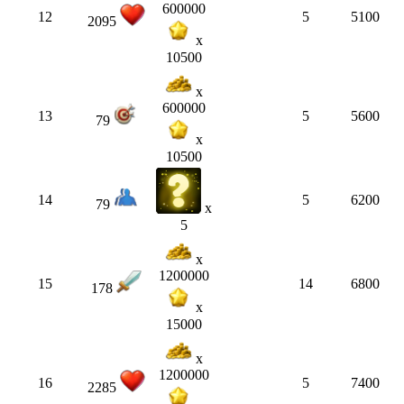
600000
12
5
5100
2095
x
10500
x
600000
13
5
5600
79
x
10500
14
5
6200
79
x
5
x
1200000
15
14
6800
178
x
15000
x
1200000
16
5
7400
2285