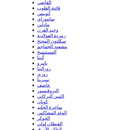
القاضي
فاتنة القلوب
أنوبيس
ساموراي
مادلين
وحيد القرن
زمردة الفولاذية
سكلتون المجنح
مشعوذ الجماجم
المستنسخ
أثينا
ياتيرو
روزالينا
روزي
سيرينا
عاصف
البروفيسور
التنين البركاني
كونان
ساحرة الجليد
الوغد المشاكس
الجوكر
القبطان لولي
الطائر الأزرق