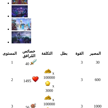
خصائص
المصير
القوة
بطل
التكلفة
المستوى
المُرافق
1
3
30
40
x
100000
2
3
600
1495
x
3000
x
100000
3
3
1000
56