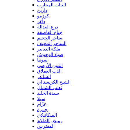
النبات المحارب
دارين
كوزمو
داغر
درع العدالة
جناح العاصفة
ساحر الجحيم
الساحر المخيف
ملكة الدبابير
صياد الوحوش
سونيا
التنين الأرضي
الدب العملاق
الشاعر
الشبح الكريستالي
ثعلب الشمال
سيدة الجليد
سيلا
عزّام
جمرة
الميكانيكي
وميض الظلام
المفترس