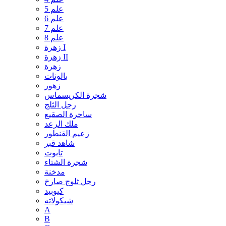
علم 5
علم 6
علم 7
علم 8
زهرة I
زهرة II
زهرة
بالونات
زهور
شجرة الكريسماس
رجل الثلج
ساحرة الصقيع
ملك الرعد
زعيم القنطور
شاهد قبر
تابوت
شجرة الشتاء
مدخنة
رجل ثلوج صارخ
كيوبيد
شيكولاته
A
B