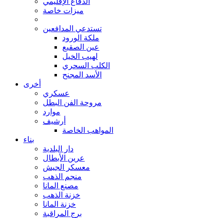
الدفاع الإقليمي
ميزات خاصة
تستدعي المدافعين
ملكة الورود
عين الصقيع
لهيب الخيل
الكلب السحري
الأسد المجنح
أخرى
عسكري
مروحة الفن البطل
موارد
أرشيف
المواهب الخاصة
بناء
دار البلدية
عرين الأبطال
معسكر الجيش
منجم الذهب
مصنع المانا
خزنة الذهب
خزنة المانا
برج المراقبة