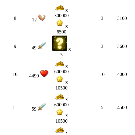
x
300000
8
3
3100
12
x
6500
9
3
3600
49
x
5
x
600000
10
10
4000
4490
x
10500
x
600000
11
5
4500
59
x
10500
x