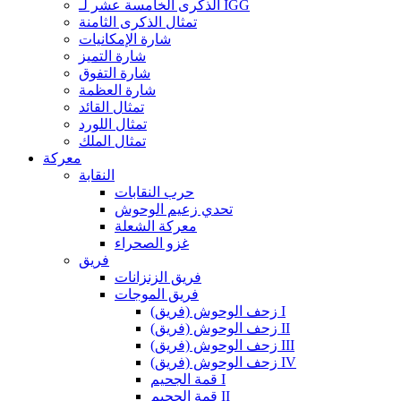
الذكرى الخامسة عشر لـ IGG
تمثال الذكرى الثامنة
شارة الإمكانيات
شارة التميز
شارة التفوق
شارة العظمة
تمثال القائد
تمثال اللورد
تمثال الملك
معركة
النقابة
حرب النقابات
تحدي زعيم الوحوش
معركة الشعلة
غزو الصحراء
فريق
فريق الزنزانات
فريق الموجات
زحف الوحوش (فريق) I
زحف الوحوش (فريق) II
زحف الوحوش (فريق) III
زحف الوحوش (فريق) IV
قمة الجحيم I
قمة الجحيم II