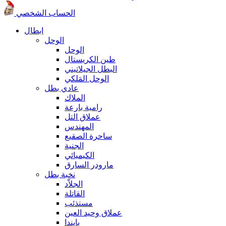
الحساب الشخصي
ابطال
الوحل
الوحل
طين الكريستال
البطل الجيلاتيني
الوحل المَلكي
عادي بطل
الملاك
رامية بارعة
عملاق التل
المهندس
ساحرة الصقيع
الجنية
الكيميائي
مارودر السارق
نخبة بطل
الجلاّد
القاتلة
مستذئب
عملاق وحيد العين
بايندا