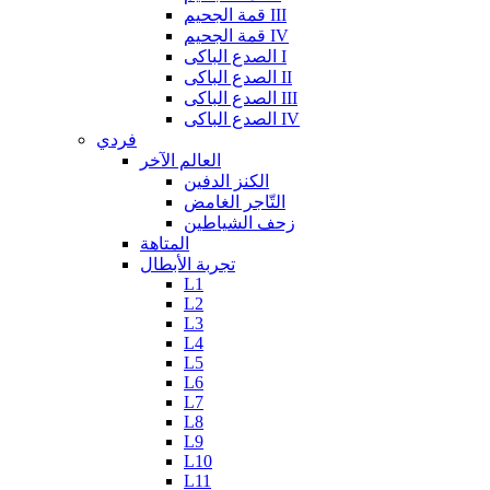
قمة الجحيم III
قمة الجحيم IV
الصدع الباكى I
الصدع الباكى II
الصدع الباكى III
الصدع الباكى IV
فردي
العالم الآخر
الكنز الدفين
التّاجر الغامض
زحف الشياطين
المتاهة
تجربة الأبطال
L1
L2
L3
L4
L5
L6
L7
L8
L9
L10
L11