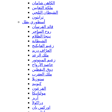
الكاهن شامان
ملكة الثعابين
الشيطان الثلجي
ترايتون
أسطوري بطل
قائد الفرسان
روح الساحر
نينجا الظّلام
الشيطانة
زعيم الفايكنج
العرّاف دريد
ملك الرعد
زعيم المينوتور
حاصد الأرواح
دوق اليقطين
ملك العقرب
سنوزيلا
كيوبيد
الفرعون
مولتانيكا
آريز
دراكولا
اوركس بان