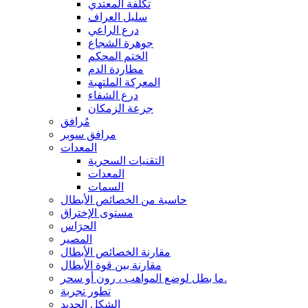
تكلفة المعتدي
سليل العراف
درع الراعي
جوهرة الشجاع
الختم المحكم
مطاردة الدم
المعركة الملتهبة
درع الشفاء
جرعة الزمكان
مُرافق
مرافق سوبر
المعدات
التقنيات السحرية
المعدات
السمات
حاسبة من الخصائص الأبطال
مستوى الإختراق
الحرَاس
المصير
مقارنة الخصائص الأبطال
مقارنة بين قوة الأبطال
ما بطل لوضع المواهب ، رون أو سحر.
تطور تجربة
الشكل الجديد