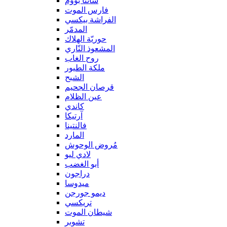
سانتا بووم
فارس الموت
الفراشة بيكسي
المدمّر
حوريّة الهلاك
المشعوذ النّاري
روح الغاب
ملكة الطيور
الشبح
قرصان الجحيم
عين الظلام
كاندي
آرتيكا
فالنتينا
المارد
مُروض الوحوش
لادي ليو
أبو الغضب
دراجون
ميدوسا
ديمو جورجن
تريكسي
شيطان الموت
تشوبر