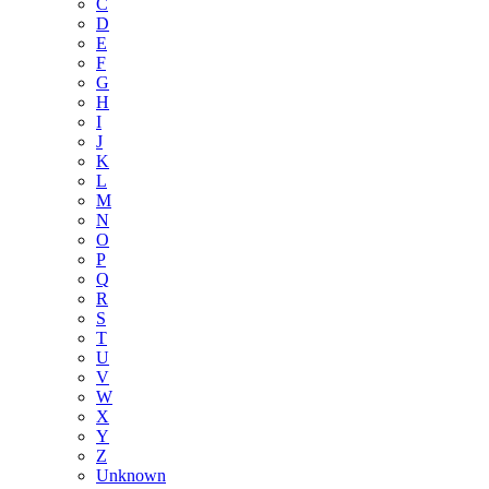
C
D
E
F
G
H
I
J
K
L
M
N
O
P
Q
R
S
T
U
V
W
X
Y
Z
Unknown