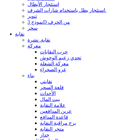
إستئجار الأبطال
استئجار بطل باستخدام شارات الشرف.
تنوير
نموذج 3D من الحرف
سحر
نقابة
نقابة. نشرة
معركة
حرب النقابات
تحدي زعيم الوحوش
معركة الشعلة
غزو الصحراء
بناء
نقابتي
قلعة السحر
الأحداث
بيت المال
علامة النقابة
عرين المدافعين
قاعدة المدافع
برج مراقبة النقابة
متجر النقابة
جدار