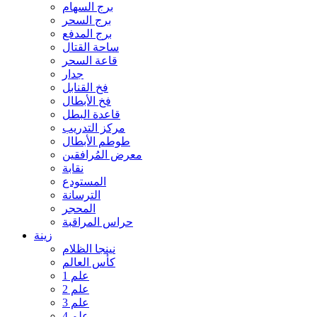
برج السهام
برج السحر
برج المدفع
ساحة القتال
قاعة السحر
جدار
فخ القنابل
فخ الأبطال
قاعدة البطل
مركز التدريب
طوطم الأبطال
معرض المُرافقين
نقابة
المستودع
الترسانة
المحجر
حراس المراقبة
زينة
نينجا الظلام
كأس العالم
علم 1
علم 2
علم 3
علم 4