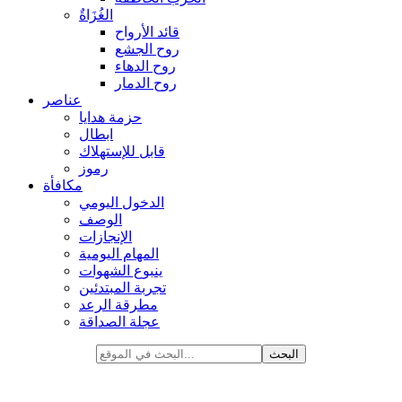
الغُزَاةٌ
قائد الأرواح
روح الجشع
روح الدهاء
روح الدمار
عناصر
حزمة هدايا
ابطال
قابل للإستهلاك
رموز
مكافأة
الدخول اليومي
الوصف
الإنجازات
المهام اليومية
ينبوع الشهوات
تجربة المبتدئين
مطرقة الرعد
عجلة الصداقة