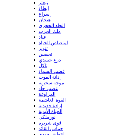
تبعثر
إبطاء
إسراع
هيجان
الجلد الحجري
ملك الحرب
عناد
امتصاص الحياة
تنوير
تحصين
درع جسدي
تآكل
غضب السماء
إدانة الموت
موجة سحرية
غضب حاد
المراوغة
القوة الغاشمة
إرادة حديدية
الحياة الأبدية
نورملكي
قوى شريرة
حماس القائد
إنتعاش حيوي