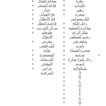
زهرة
ساحة القتال
بالونات
قاعة السحر
زهور
جدار
شجرة
فخ القنابل
الكريسماس
فخ الأبطال
رجل الثلج
قاعدة البطل
ساحرة الصقيع
مركز التدريب
ملك الرعد
طوطم
زعيم القنطور
الأبطال
شاهد قبر
معرض
تابوت
المُرافقين
شجرة الشتاء
نقابة
مدخنة
المستودع
رجل ثلوج صارخ
الترسانة
كيوبيد
المحجر
شيكولاته
حراس
A
المراقبة
B
C
D
E
F
G
H