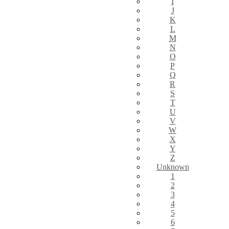
I
J
K
L
M
N
O
P
Q
R
S
T
U
V
W
X
Y
Z
Unknown
1
2
3
4
5
6