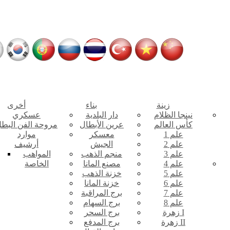
زينة
بناء
أخرى
نينجا الظلام
دار البلدية
عسكري
كأس العالم
عرين الأبطال
مروحة الفن البط
علم 1
معسكر
موارد
علم 2
الجيش
أرشيف
علم 3
منجم الذهب
المواهب
علم 4
مصنع المانا
الخاصة
علم 5
خزنة الذهب
علم 6
خزنة المانا
علم 7
برج المراقبة
علم 8
برج السهام
زهرة I
برج السحر
زهرة II
برج المدفع