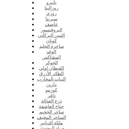
ياتيرو
روزالينا
روزي
سيرينا
عاصف
البروفيسور
التنين البركاني
كونان
ساحرة الجليد
الوغد
المشاكس
الجوكر
القبطان لولي
الطائر الأزرق
النبات المحارب
دارين
كوزمو
داغر
درع العدالة
جناح العاصفة
ساحر الجحيم
الساحر المخيف
ملكة الدبابير
صياد الوحوش