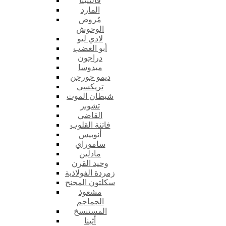
فالنتينا
المارد
مُروض
الوحوش
لادي ليو
أبو الغضب
دراجون
ميدوسا
ديمو جورجن
تريكسي
شيطان الموت
تشوبر
القاضي
فاتنة القلوب
أنوبيس
ساموراي
مادلين
وحيد القرن
زمردة الفولاذية
سكلتون المجنح
مشعوذ
الجماجم
المستنسخ
أثينا