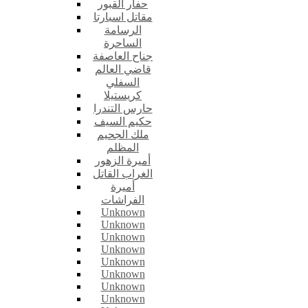
حفار القبور
مقاتل اسبارتا
الرسامة
الساحرة
جناح العاصفة
قاضي العالم
السفلي
كريستيلا
حارس التندرا
حكيم السيف
ملك الجحيم
المظلم
أميرة الزهور
الغراب القاتل
أميرة
الفراشات
Unknown
Unknown
Unknown
Unknown
Unknown
Unknown
Unknown
Unknown