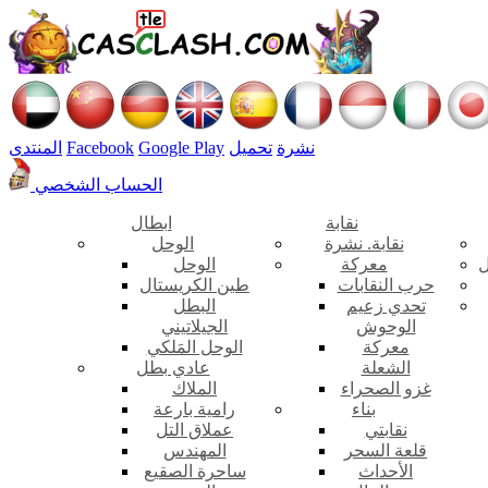
نشرة
تحميل
Google Play
Facebook
المنتدى
الحساب الشخصي
نقابة
ابطال
نقابة. نشرة
الوحل
ل
معركة
الوحل
حرب النقابات
طين الكريستال
تحدي زعيم
البطل
الوحوش
الجيلاتيني
معركة
الوحل المَلكي
الشعلة
عادي بطل
غزو الصحراء
الملاك
بناء
رامية بارعة
نقابتي
عملاق التل
قلعة السحر
المهندس
الأحداث
ساحرة الصقيع