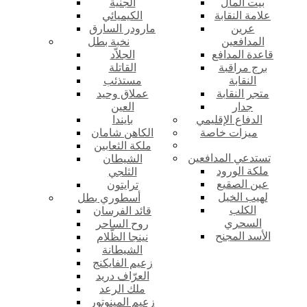
بيت المال
الجنية
علامة النقابة
الكيميائي
عرين
مارودر السارق
المدافعين
نخبة بطل
قاعدة المدافع
الجلاّد
برج مراقبة
القاتلة
النقابة
مستذئب
متجر النقابة
عملاق وحيد
جدار
العين
الدفاع الإقليمي
بايندا
ميزات خاصة
الكاهن شامان
ملكة الثعابين
تستدعي المدافعين
الشيطان
ملكة الورود
الثلجي
عين الصقيع
ترايتون
لهيب الخيل
أسطوري بطل
الكلب
قائد الفرسان
السحري
روح الساحر
الأسد المجنح
نينجا الظّلام
الشيطانة
زعيم الفايكنج
العرّاف دريد
ملك الرعد
زعيم المينوتور