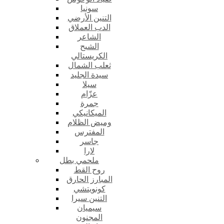
سونيا
التنين الأرضي
الدب العملاق
الشاعر
الشبح
الكريستالي
ثعلب الشمال
سيدة الجليد
سيلا
عزّام
جمرة
الميكانيكي
وميض الظلام
المفترس
جاسر
لارا
ملحمي بطل
روح القط
المبارز الحارق
كونويتشي
التنين سيرا
سيميان
المجنون