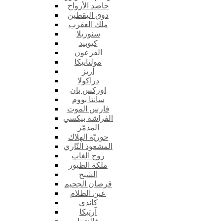
حاصد الأرواح
دوق اليقطين
ملك العقرب
سنوزيلا
كيوبيد
الفرعون
مولتانيكا
آريز
دراكولا
اوركس بان
سانتا بووم
فارس الموت
الفراشة بيكسي
المدمّر
حوريّة الهلاك
المشعوذ النّاري
روح الغاب
ملكة الطيور
الشبح
قرصان الجحيم
عين الظلام
كاندي
آرتيكا