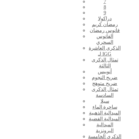
7
8
9
دراكولا
رمضان كريم
فانوس رمضان
الفانوس
السحري
الذكرى العاشرة
لـ IGG
تمثال الذكرى
الثالثة
أنوبيس
ضريح النجوم
ضريح متوهج
تمثال الذكرى
السادسة
سيلا
ساحرة الماء
الميدالية الذهبية
الميدالية الفضية
الميدالية
البرونزية
الذكرى الخامسة