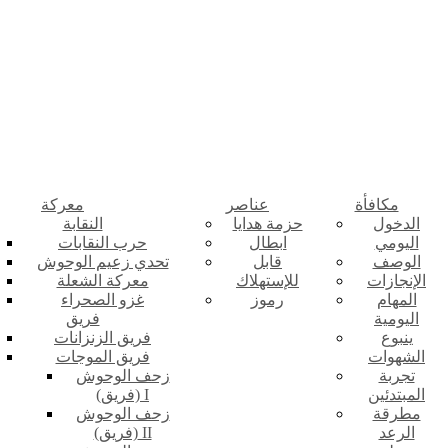
مكافأة
عناصر
معركة
الدخول
حزمة هدايا
النقابة
اليومي
ابطال
حرب النقابات
الوصف
قابل
تحدي زعيم الوحوش
الإنجازات
للإستهلاك
معركة الشعلة
المهام
رموز
غزو الصحراء
اليومية
فريق
ينبوع
فريق الزنزانات
الشهوات
فريق الموجات
تجربة
زحف الوحوش
المبتدئين
(فريق) I
مطرقة
زحف الوحوش
الرعد
(فريق) II