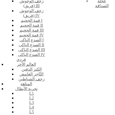
عجلة
زحف الوحوش
الصداقة
(فريق) III
زحف الوحوش
(فريق) IV
قمة الجحيم I
قمة الجحيم II
قمة الجحيم III
قمة الجحيم IV
الصدع الباكى I
الصدع الباكى II
الصدع الباكى III
الصدع الباكى IV
فردي
العالم الآخر
الكنز الدفين
التّاجر الغامض
زحف الشياطين
المتاهة
تجربة الأبطال
L1
L2
L3
L4
L5