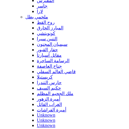
المفترس
جاسر
لارا
ملحمي بطل
روح القط
المبارز الحارق
كونويتشي
التنين سيرا
سيميان المجنون
حفار القبور
مقاتل اسبارتا
الرسامة الساحرة
جناح العاصفة
قاضي العالم السفلي
كريستيلا
حارس التندرا
حكيم السيف
ملك الجحيم المظلم
أميرة الزهور
الغراب القاتل
أميرة الفراشات
Unknown
Unknown
Unknown