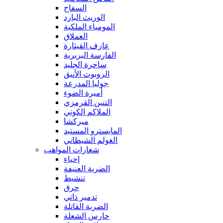
السفاح
الوريث البارد
المومياء الملكية
العملاق
عازف القيثارة
الفارسة البربرية
ساحرة الجليد
الروبوت الأنيق
جوليا المدرعة
أميرة الضوء
التنين القرمزي
الملاكم الكوني
ميركشا
المايسترو المستبد
الغولم الشيطاني
شعارات المواهب
إحياء
الضربة العنيفة
تنشيط
حرق
تدمير ذاتي
الضربة القاتلة
حارس الشعلة