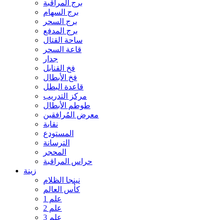
برج المراقبة
برج السهام
برج السحر
برج المدفع
ساحة القتال
قاعة السحر
جدار
فخ القنابل
فخ الأبطال
قاعدة البطل
مركز التدريب
طوطم الأبطال
معرض المُرافقين
نقابة
المستودع
الترسانة
المحجر
حراس المراقبة
زينة
نينجا الظلام
كأس العالم
علم 1
علم 2
علم 3