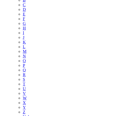
B
C
D
E
F
G
H
I
J
K
L
M
N
O
P
Q
R
S
T
U
V
W
X
Y
Z