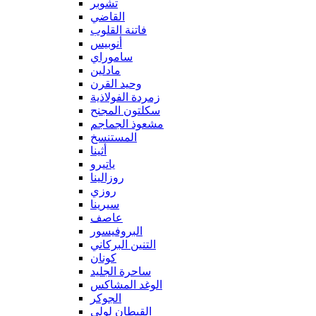
تشوبر
القاضي
فاتنة القلوب
أنوبيس
ساموراي
مادلين
وحيد القرن
زمردة الفولاذية
سكلتون المجنح
مشعوذ الجماجم
المستنسخ
أثينا
ياتيرو
روزالينا
روزي
سيرينا
عاصف
البروفيسور
التنين البركاني
كونان
ساحرة الجليد
الوغد المشاكس
الجوكر
القبطان لولي