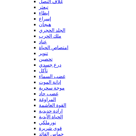
غلاف النصل
تبعثر
إبطاء
إسراع
هيجان
الجلد الحجري
ملك الحرب
عناد
امتصاص الحياة
تنوير
تحصين
درع جسدي
تآكل
غضب السماء
إدانة الموت
موجة سحرية
غضب حاد
المراوغة
القوة الغاشمة
إرادة حديدية
الحياة الأبدية
نورملكي
قوى شريرة
حماس القائد