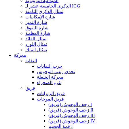
الميدالية البرونزية
الذكرى الخامسة عشر لـ IGG
تمثال الذكرى الثامنة
شارة الإمكانيات
شارة التميز
شارة التفوق
شارة العظمة
تمثال القائد
تمثال اللورد
تمثال الملك
معركة
النقابة
حرب النقابات
تحدي زعيم الوحوش
معركة الشعلة
غزو الصحراء
فريق
فريق الزنزانات
فريق الموجات
زحف الوحوش (فريق) I
زحف الوحوش (فريق) II
زحف الوحوش (فريق) III
زحف الوحوش (فريق) IV
قمة الجحيم I