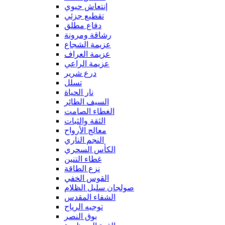
إنتعاش حيوي
تقطيع جزئي
دفاع مطلق
رشاقة ومرونة
عزيمة الشجاع
عزيمة العراف
عزيمة الراعي
درع شرير
تسلل
نار الحياة
السيف الطائر
الغطاء الصامت
الثقة والثبات
معالج الأرواح
النجم الناري
الكأس السحري
غطاء التنين
نزع الطاقة
القوس الخفي
صولجان سليل الظلام
الشفاء المقدس
توجيه الرياح
بوق النصر