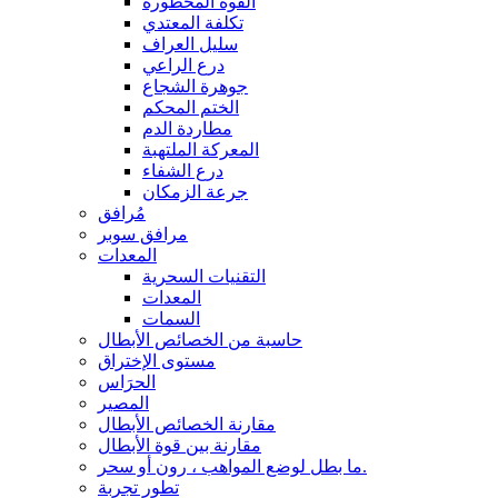
القوة المحظورة
تكلفة المعتدي
سليل العراف
درع الراعي
جوهرة الشجاع
الختم المحكم
مطاردة الدم
المعركة الملتهبة
درع الشفاء
جرعة الزمكان
مُرافق
مرافق سوبر
المعدات
التقنيات السحرية
المعدات
السمات
حاسبة من الخصائص الأبطال
مستوى الإختراق
الحرَاس
المصير
مقارنة الخصائص الأبطال
مقارنة بين قوة الأبطال
ما بطل لوضع المواهب ، رون أو سحر.
تطور تجربة