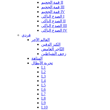
قمة الجحيم II
قمة الجحيم III
قمة الجحيم IV
الصدع الباكى I
الصدع الباكى II
الصدع الباكى III
الصدع الباكى IV
فردي
العالم الآخر
الكنز الدفين
التّاجر الغامض
زحف الشياطين
المتاهة
تجربة الأبطال
L1
L2
L3
L4
L5
L6
L7
L8
L9
L10