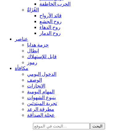
الحرب الخاطفة
الغُزَاةٌ
قائد الأرواح
روح الجشع
روح الدهاء
روح الدمار
عناصر
حزمة هدايا
ابطال
قابل للإستهلاك
رموز
مكافأة
الدخول اليومي
الوصف
الإنجازات
المهام اليومية
ينبوع الشهوات
تجربة المبتدئين
مطرقة الرعد
عجلة الصداقة