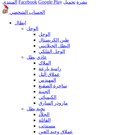
نشرة
تحميل
Google Play
Facebook
المنتدى
الحساب الشخصي
ابطال
الوحل
الوحل
طين الكريستال
البطل الجيلاتيني
الوحل المَلكي
عادي بطل
الملاك
رامية بارعة
عملاق التل
المهندس
ساحرة الصقيع
الجنية
الكيميائي
مارودر السارق
نخبة بطل
الجلاّد
القاتلة
مستذئب
عملاق وحيد العين