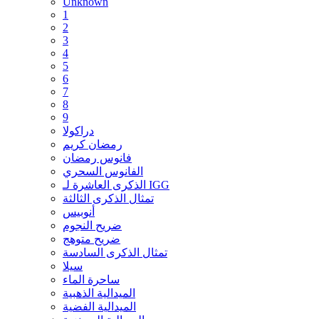
Unknown
1
2
3
4
5
6
7
8
9
دراكولا
رمضان كريم
فانوس رمضان
الفانوس السحري
الذكرى العاشرة لـ IGG
تمثال الذكرى الثالثة
أنوبيس
ضريح النجوم
ضريح متوهج
تمثال الذكرى السادسة
سيلا
ساحرة الماء
الميدالية الذهبية
الميدالية الفضية