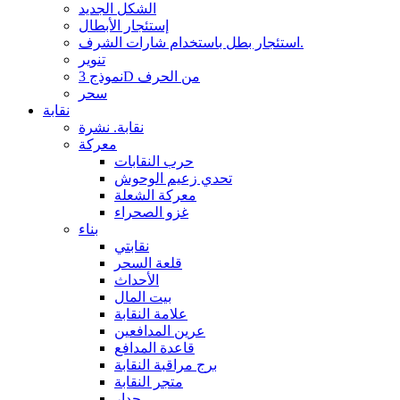
الشكل الجديد
إستئجار الأبطال
استئجار بطل باستخدام شارات الشرف.
تنوير
نموذج 3D من الحرف
سحر
نقابة
نقابة. نشرة
معركة
حرب النقابات
تحدي زعيم الوحوش
معركة الشعلة
غزو الصحراء
بناء
نقابتي
قلعة السحر
الأحداث
بيت المال
علامة النقابة
عرين المدافعين
قاعدة المدافع
برج مراقبة النقابة
متجر النقابة
جدار