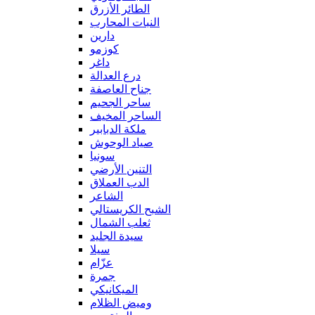
الطائر الأزرق
النبات المحارب
دارين
كوزمو
داغر
درع العدالة
جناح العاصفة
ساحر الجحيم
الساحر المخيف
ملكة الدبابير
صياد الوحوش
سونيا
التنين الأرضي
الدب العملاق
الشاعر
الشبح الكريستالي
ثعلب الشمال
سيدة الجليد
سيلا
عزّام
جمرة
الميكانيكي
وميض الظلام