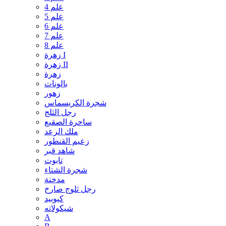
علم 4
علم 5
علم 6
علم 7
علم 8
زهرة I
زهرة II
زهرة
بالونات
زهور
شجرة الكريسماس
رجل الثلج
ساحرة الصقيع
ملك الرعد
زعيم القنطور
شاهد قبر
تابوت
شجرة الشتاء
مدخنة
رجل ثلوج صارخ
كيوبيد
شيكولاته
A