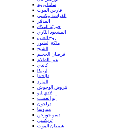
سانتا بووم
فارس الموت
الفراشة بيكسي
المدمّر
حوريّة الهلاك
المشعوذ النّاري
روح الغاب
ملكة الطيور
الشبح
قرصان الجحيم
عين الظلام
كاندي
آرتيكا
فالنتينا
المارد
مُروض الوحوش
لادي ليو
أبو الغضب
دراجون
ميدوسا
ديمو جورجن
تريكسي
شيطان الموت