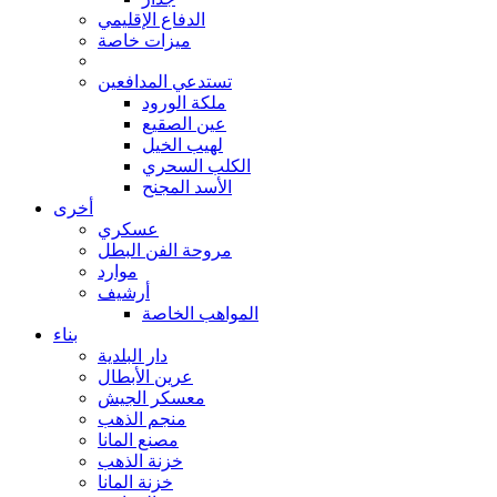
الدفاع الإقليمي
ميزات خاصة
تستدعي المدافعين
ملكة الورود
عين الصقيع
لهيب الخيل
الكلب السحري
الأسد المجنح
أخرى
عسكري
مروحة الفن البطل
موارد
أرشيف
المواهب الخاصة
بناء
دار البلدية
عرين الأبطال
معسكر الجيش
منجم الذهب
مصنع المانا
خزنة الذهب
خزنة المانا