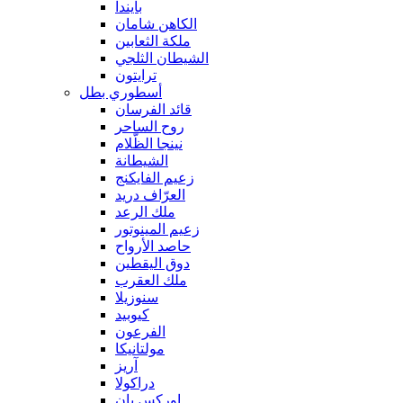
بايندا
الكاهن شامان
ملكة الثعابين
الشيطان الثلجي
ترايتون
أسطوري بطل
قائد الفرسان
روح الساحر
نينجا الظّلام
الشيطانة
زعيم الفايكنج
العرّاف دريد
ملك الرعد
زعيم المينوتور
حاصد الأرواح
دوق اليقطين
ملك العقرب
سنوزيلا
كيوبيد
الفرعون
مولتانيكا
آريز
دراكولا
اوركس بان