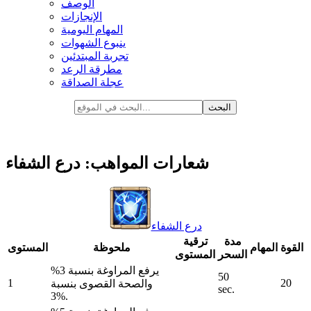
الوصف
الإنجازات
المهام اليومية
ينبوع الشهوات
تجربة المبتدئين
مطرقة الرعد
عجلة الصداقة
شعارات المواهب: درع الشفاء
درع الشفاء
مدة
ترقية
القوة
المهام
ملحوظة
المستوى
السحر
المستوى
يرفع المراوغة بنسبة 3%
50
1
20
والصحة القصوى بنسبة
sec.
3%.