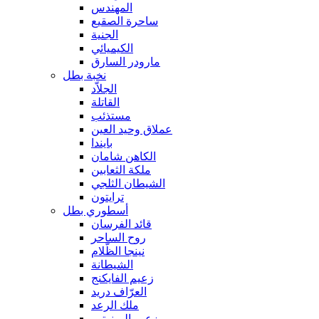
المهندس
ساحرة الصقيع
الجنية
الكيميائي
مارودر السارق
نخبة بطل
الجلاّد
القاتلة
مستذئب
عملاق وحيد العين
بايندا
الكاهن شامان
ملكة الثعابين
الشيطان الثلجي
ترايتون
أسطوري بطل
قائد الفرسان
روح الساحر
نينجا الظّلام
الشيطانة
زعيم الفايكنج
العرّاف دريد
ملك الرعد
زعيم المينوتور