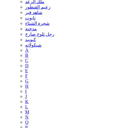
ملك الرعد
زعيم القنطور
شاهد قبر
تابوت
شجرة الشتاء
مدخنة
رجل ثلوج صارخ
كيوبيد
شيكولاته
A
B
C
D
E
F
G
H
I
J
K
L
M
N
O
P