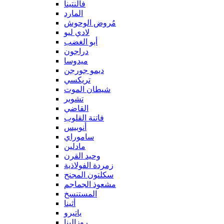
فالنتينا
المارد
مُروض الوحوش
لادي ليو
أبو الغضب
دراجون
ميدوسا
ديمو جورجن
تريكسي
شيطان الموت
تشوبر
القاضي
فاتنة القلوب
أنوبيس
ساموراي
مادلين
وحيد القرن
زمردة الفولاذية
سكلتون المجنح
مشعوذ الجماجم
المستنسخ
أثينا
ياتيرو
روزالينا