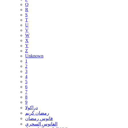
Q
R
S
T
U
V
W
X
Y
Z
Unknown
1
2
3
4
5
6
7
8
9
دراكولا
رمضان كريم
فانوس رمضان
الفانوس السحري