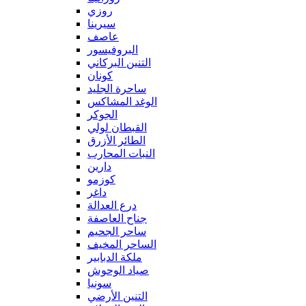
روزي
سيرينا
عاصف
البروفيسور
التنين البركاني
كونان
ساحرة الجليد
الوغد المشاكس
الجوكر
القبطان لولي
الطائر الأزرق
النبات المحارب
دارين
كوزمو
داغر
درع العدالة
جناح العاصفة
ساحر الجحيم
الساحر المخيف
ملكة الدبابير
صياد الوحوش
سونيا
التنين الأرضي