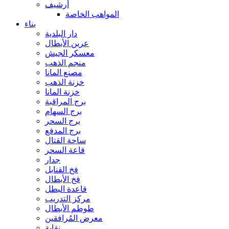
أرشيف
المواهب الخاصة
بناء
دار البلدية
عرين الأبطال
معسكر الجيش
منجم الذهب
مصنع المانا
خزنة الذهب
خزنة المانا
برج المراقبة
برج السهام
برج السحر
برج المدفع
ساحة القتال
قاعة السحر
جدار
فخ القنابل
فخ الأبطال
قاعدة البطل
مركز التدريب
طوطم الأبطال
معرض المُرافقين
نقابة