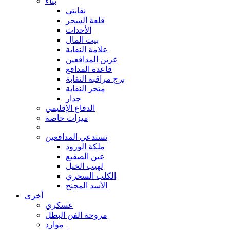
بناء
نقابتي
قلعة السحر
الأحداث
بيت المال
علامة النقابة
عرين المدافعين
قاعدة المدافع
برج مراقبة النقابة
متجر النقابة
جدار
الدفاع الإقليمي
ميزات خاصة
تستدعي المدافعين
ملكة الورود
عين الصقيع
لهيب الخيل
الكلب السحري
الأسد المجنح
أخرى
عسكري
مروحة الفن البطل
موارد