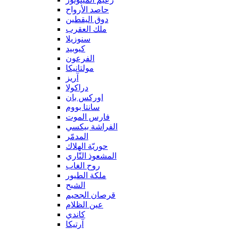
حاصد الأرواح
دوق اليقطين
ملك العقرب
سنوزيلا
كيوبيد
الفرعون
مولتانيكا
آريز
دراكولا
اوركس بان
سانتا بووم
فارس الموت
الفراشة بيكسي
المدمّر
حوريّة الهلاك
المشعوذ النّاري
روح الغاب
ملكة الطيور
الشبح
قرصان الجحيم
عين الظلام
كاندي
آرتيكا