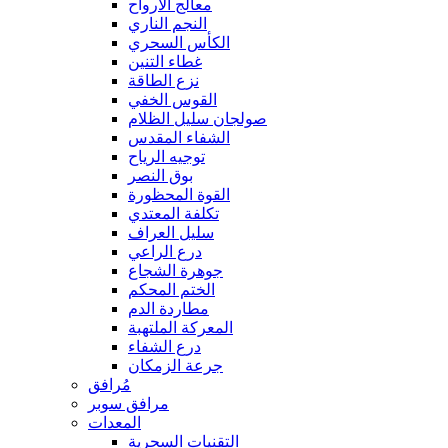
معالج الأرواح
النجم الناري
الكأس السحري
غطاء التنين
نزع الطاقة
القوس الخفي
صولجان سليل الظلام
الشفاء المقدس
توجيه الرياح
بوق النصر
القوة المحظورة
تكلفة المعتدي
سليل العراف
درع الراعي
جوهرة الشجاع
الختم المحكم
مطاردة الدم
المعركة الملتهبة
درع الشفاء
جرعة الزمكان
مُرافق
مرافق سوبر
المعدات
التقنيات السحرية