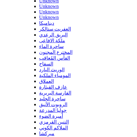
Unknown
Unknown
Unknown
Unknown
ديناميكا
العفريت ستالكر
البريق الرعدي
ملكة الافاعى
ساحرة الماء
المخترع المجنون
الفأس المُعاقب
السفاح
الوريث البارد
المومياء الملكية
العملاق
عازف القيثارة
الفارسة البربرية
ساحرة الجليد
الروبوت الأنيق
جوليا المدرعة
أميرة الضوء
التنين القرمزي
الملاكم الكوني
ميركشا