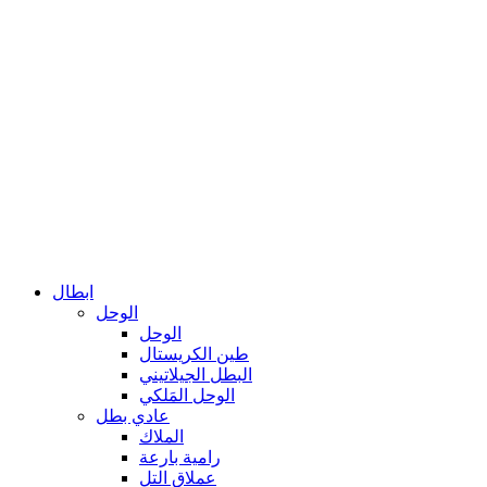
ابطال
الوحل
الوحل
طين الكريستال
البطل الجيلاتيني
الوحل المَلكي
عادي بطل
الملاك
رامية بارعة
عملاق التل