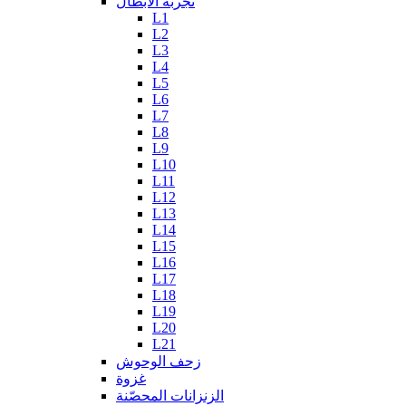
تجربة الأبطال
L1
L2
L3
L4
L5
L6
L7
L8
L9
L10
L11
L12
L13
L14
L15
L16
L17
L18
L19
L20
L21
زحف الوحوش
غزوة
الزنزانات المحصّنة