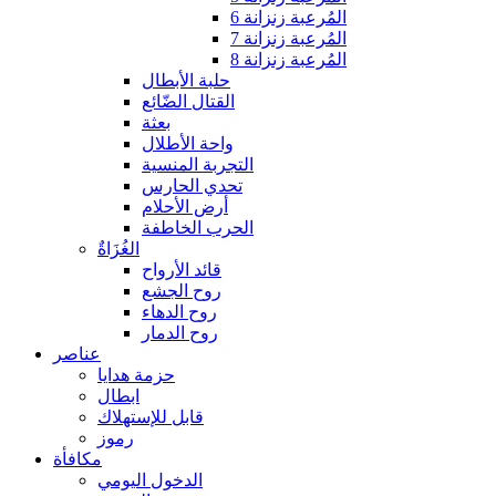
المُرعبة زنزانة 6
المُرعبة زنزانة 7
المُرعبة زنزانة 8
حلبة الأبطال
القتال الضّائع
بعثة
واحة الأطلال
التجربة المنسية
تحدي الحارس
أرض الأحلام
الحرب الخاطفة
الغُزَاةٌ
قائد الأرواح
روح الجشع
روح الدهاء
روح الدمار
عناصر
حزمة هدايا
ابطال
قابل للإستهلاك
رموز
مكافأة
الدخول اليومي