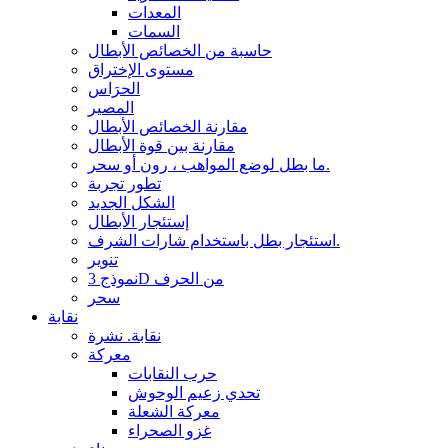
المعدات
السمات
حاسبة من الخصائص الأبطال
مستوى الإختراق
الحرَاس
المصير
مقارنة الخصائص الأبطال
مقارنة بين قوة الأبطال
ما بطل لوضع المواهب ، رون أو سحر.
تطور تجربة
الشكل الجديد
إستئجار الأبطال
استئجار بطل باستخدام شارات الشرف.
تنوير
نموذج 3D من الحرف
سحر
نقابة
نقابة. نشرة
معركة
حرب النقابات
تحدي زعيم الوحوش
معركة الشعلة
غزو الصحراء