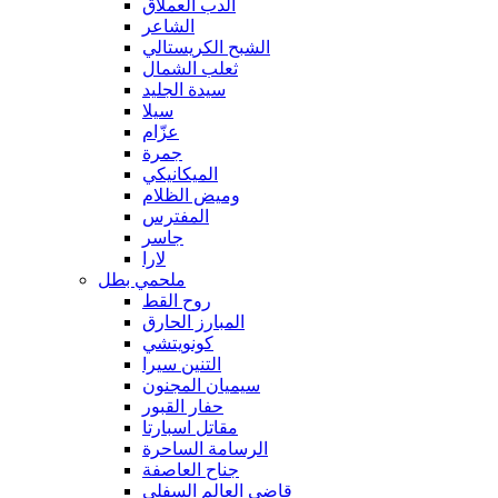
الدب العملاق
الشاعر
الشبح الكريستالي
ثعلب الشمال
سيدة الجليد
سيلا
عزّام
جمرة
الميكانيكي
وميض الظلام
المفترس
جاسر
لارا
ملحمي بطل
روح القط
المبارز الحارق
كونويتشي
التنين سيرا
سيميان المجنون
حفار القبور
مقاتل اسبارتا
الرسامة الساحرة
جناح العاصفة
قاضي العالم السفلي