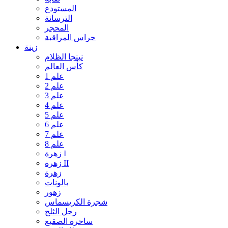
المستودع
الترسانة
المحجر
حراس المراقبة
زينة
نينجا الظلام
كأس العالم
علم 1
علم 2
علم 3
علم 4
علم 5
علم 6
علم 7
علم 8
زهرة I
زهرة II
زهرة
بالونات
زهور
شجرة الكريسماس
رجل الثلج
ساحرة الصقيع