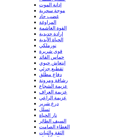
إدانة الموت
موجة سحرية
غضب حاد
المراوغة
القوة الغاشمة
إرادة حديدية
الحياة الأبدية
نورملكي
قوى شريرة
حماس القائد
إنتعاش حيوي
تقطيع جزئي
دفاع مطلق
رشاقة ومرونة
عزيمة الشجاع
عزيمة العراف
عزيمة الراعي
درع شرير
تسلل
نار الحياة
السيف الطائر
الغطاء الصامت
الثقة والثبات