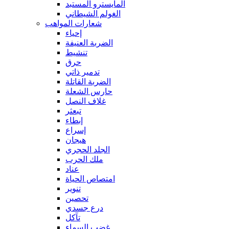
المايسترو المستبد
الغولم الشيطاني
شعارات المواهب
إحياء
الضربة العنيفة
تنشيط
حرق
تدمير ذاتي
الضربة القاتلة
حارس الشعلة
غلاف النصل
تبعثر
إبطاء
إسراع
هيجان
الجلد الحجري
ملك الحرب
عناد
امتصاص الحياة
تنوير
تحصين
درع جسدي
تآكل
غضب السماء