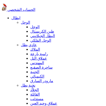
الحساب الشخصي
ابطال
الوحل
الوحل
طين الكريستال
البطل الجيلاتيني
الوحل المَلكي
عادي بطل
الملاك
رامية بارعة
عملاق التل
المهندس
ساحرة الصقيع
الجنية
الكيميائي
مارودر السارق
نخبة بطل
الجلاّد
القاتلة
مستذئب
عملاق وحيد العين