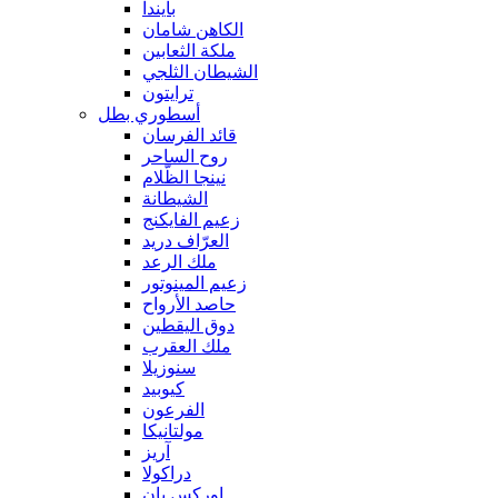
بايندا
الكاهن شامان
ملكة الثعابين
الشيطان الثلجي
ترايتون
أسطوري بطل
قائد الفرسان
روح الساحر
نينجا الظّلام
الشيطانة
زعيم الفايكنج
العرّاف دريد
ملك الرعد
زعيم المينوتور
حاصد الأرواح
دوق اليقطين
ملك العقرب
سنوزيلا
كيوبيد
الفرعون
مولتانيكا
آريز
دراكولا
اوركس بان