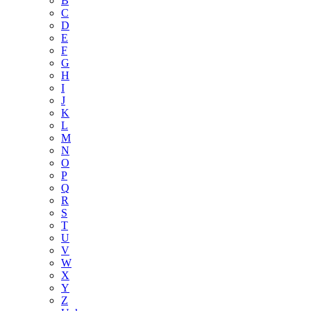
B
C
D
E
F
G
H
I
J
K
L
M
N
O
P
Q
R
S
T
U
V
W
X
Y
Z