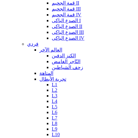
قمة الجحيم II
قمة الجحيم III
قمة الجحيم IV
الصدع الباكى I
الصدع الباكى II
الصدع الباكى III
الصدع الباكى IV
فردي
العالم الآخر
الكنز الدفين
التّاجر الغامض
زحف الشياطين
المتاهة
تجربة الأبطال
L1
L2
L3
L4
L5
L6
L7
L8
L9
L10