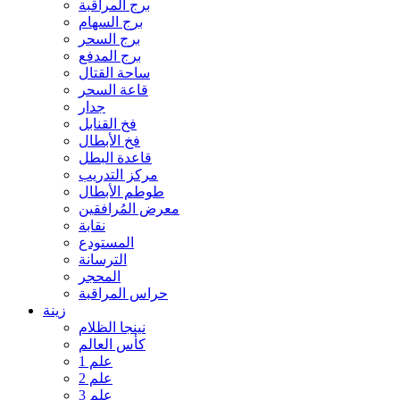
برج المراقبة
برج السهام
برج السحر
برج المدفع
ساحة القتال
قاعة السحر
جدار
فخ القنابل
فخ الأبطال
قاعدة البطل
مركز التدريب
طوطم الأبطال
معرض المُرافقين
نقابة
المستودع
الترسانة
المحجر
حراس المراقبة
زينة
نينجا الظلام
كأس العالم
علم 1
علم 2
علم 3