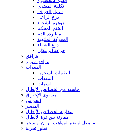
القوة المحظورة
تكلفة المعتدي
سليل العراف
درع الراعي
جوهرة الشجاع
الختم المحكم
مطاردة الدم
المعركة الملتهبة
درع الشفاء
جرعة الزمكان
مُرافق
مرافق سوبر
المعدات
التقنيات السحرية
المعدات
السمات
حاسبة من الخصائص الأبطال
مستوى الإختراق
الحرَاس
المصير
مقارنة الخصائص الأبطال
مقارنة بين قوة الأبطال
ما بطل لوضع المواهب ، رون أو سحر.
تطور تجربة