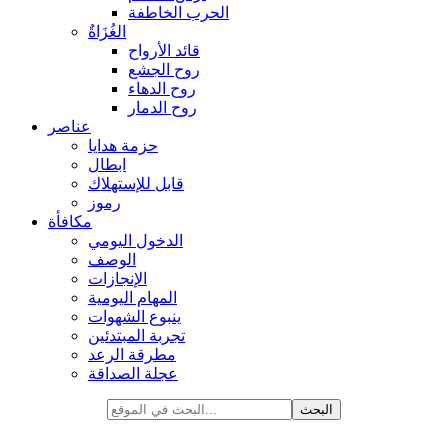
الحرب الخاطفة
الغُزَاةٌ
قائد الأرواح
روح الجشع
روح الدهاء
روح الدمار
عناصر
حزمة هدايا
ابطال
قابل للإستهلاك
رموز
مكافأة
الدخول اليومي
الوصف
الإنجازات
المهام اليومية
ينبوع الشهوات
تجربة المبتدئين
مطرقة الرعد
عجلة الصداقة