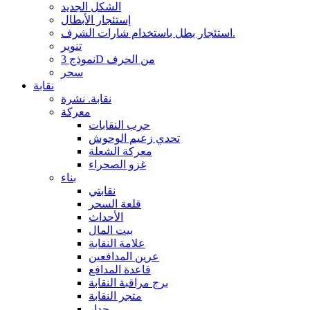
الشكل الجديد
إستئجار الأبطال
استئجار بطل باستخدام شارات الشرف.
تنوير
نموذج 3D من الحرف
سحر
نقابة
نقابة. نشرة
معركة
حرب النقابات
تحدي زعيم الوحوش
معركة الشعلة
غزو الصحراء
بناء
نقابتي
قلعة السحر
الأحداث
بيت المال
علامة النقابة
عرين المدافعين
قاعدة المدافع
برج مراقبة النقابة
متجر النقابة
جدار