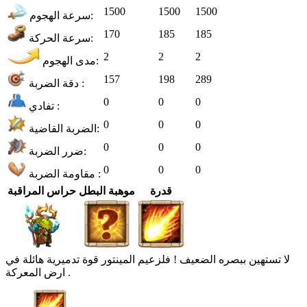
1500
1500
1500
سرعة الهجوم:
170
185
185
سرعة الحركة:
2
2
2
مدى الهجوم:
157
198
289
دقة الضربة :
0
0
0
تفادي :
0
0
0
الضربة القاضية:
0
0
0
ضرر الضربة:
0
0
0
مقاومة الضربة :
قدرة
موهبة البطل
حراس المراقبة
لا تستهين ببصره الضعيف ! فلزعيم المينتور قوة تدميرية هائلة في
ارض المعركة .