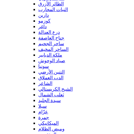
الطائر الأزرق
النبات المحارب
دارين
كوزمو
داغر
درع العدالة
جناح العاصفة
ساحر الجحيم
الساحر المخيف
ملكة الدبابير
صياد الوحوش
سونيا
التنين الأرضي
الدب العملاق
الشاعر
الشبح الكريستالي
ثعلب الشمال
سيدة الجليد
سيلا
عزّام
جمرة
الميكانيكي
وميض الظلام