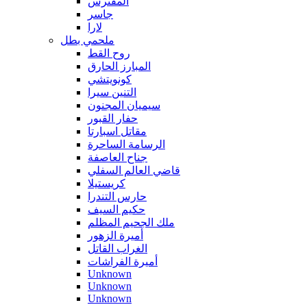
المفترس
جاسر
لارا
ملحمي بطل
روح القط
المبارز الحارق
كونويتشي
التنين سيرا
سيميان المجنون
حفار القبور
مقاتل اسبارتا
الرسامة الساحرة
جناح العاصفة
قاضي العالم السفلي
كريستيلا
حارس التندرا
حكيم السيف
ملك الجحيم المظلم
أميرة الزهور
الغراب القاتل
أميرة الفراشات
Unknown
Unknown
Unknown