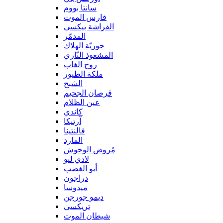
سانتا بووم
فارس الموت
الفراشة بيكسي
المدمّر
حوريّة الهلاك
المشعوذ النّاري
روح الغاب
ملكة الطيور
الشبح
قرصان الجحيم
عين الظلام
كاندي
آرتيكا
فالنتينا
المارد
مُروض الوحوش
لادي ليو
أبو الغضب
دراجون
ميدوسا
ديمو جورجن
تريكسي
شيطان الموت