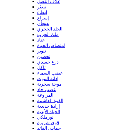
غلاف النصل
تبعثر
إبطاء
إسراع
هيجان
الجلد الحجري
ملك الحرب
عناد
امتصاص الحياة
تنوير
تحصين
درع جسدي
تآكل
غضب السماء
إدانة الموت
موجة سحرية
غضب حاد
المراوغة
القوة الغاشمة
إرادة حديدية
الحياة الأبدية
نورملكي
قوى شريرة
حماس القائد