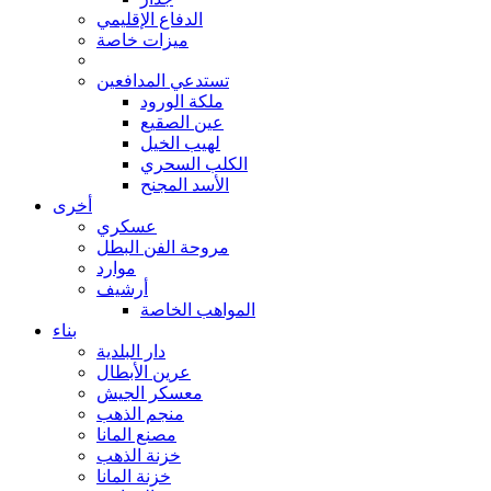
الدفاع الإقليمي
ميزات خاصة
تستدعي المدافعين
ملكة الورود
عين الصقيع
لهيب الخيل
الكلب السحري
الأسد المجنح
أخرى
عسكري
مروحة الفن البطل
موارد
أرشيف
المواهب الخاصة
بناء
دار البلدية
عرين الأبطال
معسكر الجيش
منجم الذهب
مصنع المانا
خزنة الذهب
خزنة المانا