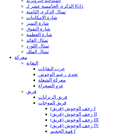
الميدالية البرونزية
الذكرى الخامسة عشر لـ IGG
تمثال الذكرى الثامنة
شارة الإمكانيات
شارة التميز
شارة التفوق
شارة العظمة
تمثال القائد
تمثال اللورد
تمثال الملك
معركة
النقابة
حرب النقابات
تحدي زعيم الوحوش
معركة الشعلة
غزو الصحراء
فريق
فريق الزنزانات
فريق الموجات
زحف الوحوش (فريق) I
زحف الوحوش (فريق) II
زحف الوحوش (فريق) III
زحف الوحوش (فريق) IV
قمة الجحيم I