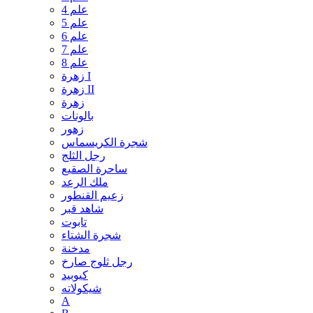
علم 4
علم 5
علم 6
علم 7
علم 8
زهرة I
زهرة II
زهرة
بالونات
زهور
شجرة الكريسماس
رجل الثلج
ساحرة الصقيع
ملك الرعد
زعيم القنطور
شاهد قبر
تابوت
شجرة الشتاء
مدخنة
رجل ثلوج صارخ
كيوبيد
شيكولاته
A