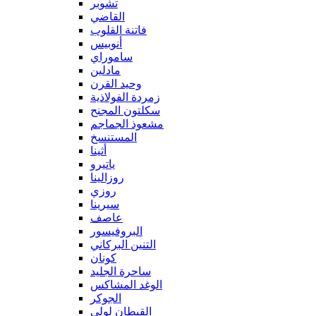
تشوبر
القاضي
فاتنة القلوب
أنوبيس
ساموراي
مادلين
وحيد القرن
زمردة الفولاذية
سكلتون المجنح
مشعوذ الجماجم
المستنسخ
أثينا
ياتيرو
روزالينا
روزي
سيرينا
عاصف
البروفيسور
التنين البركاني
كونان
ساحرة الجليد
الوغد المشاكس
الجوكر
القبطان لولي