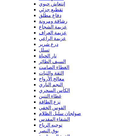
إنتعاش حيوي
تقطيع جزئي
دفاع مطلق
رشاقة ومرونة
عزيمة الشجاع
عزيمة العراف
عزيمة الراعي
درع شرير
تسلل
نار الحياة
السيف الطائر
الغطاء الصامت
الثقة والثبات
معالج الأرواح
النجم الناري
الكأس السحري
غطاء التنين
نزع الطاقة
القوس الخفي
صولجان سليل الظلام
الشفاء المقدس
توجيه الرياح
بوق النصر