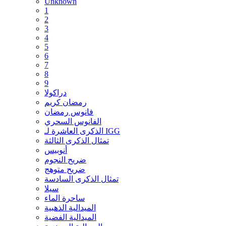
Unknown
1
2
3
4
5
6
7
8
9
دراكولا
رمضان كريم
فانوس رمضان
الفانوس السحري
الذكرى العاشرة لـ IGG
تمثال الذكرى الثالثة
أنوبيس
ضريح النجوم
ضريح متوهج
تمثال الذكرى السادسة
سيلا
ساحرة الماء
الميدالية الذهبية
الميدالية الفضية