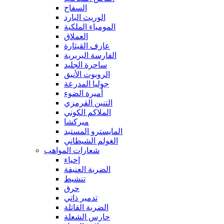
السفاح
الوريث البارد
المومياء الملكية
العملاق
عازف القيثارة
الفارسة البربرية
ساحرة الجليد
الروبوت الأنيق
جوليا المدرعة
أميرة الضوء
التنين القرمزي
الملاكم الكوني
ميركشا
المايسترو المستبد
الغولم الشيطاني
شعارات المواهب
إحياء
الضربة العنيفة
تنشيط
حرق
تدمير ذاتي
الضربة القاتلة
حارس الشعلة