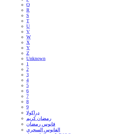
Q
R
S
T
U
V
W
X
Y
Z
Unknown
1
2
3
4
5
6
7
8
9
دراكولا
رمضان كريم
فانوس رمضان
الفانوس السحري