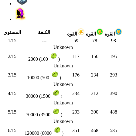
الكلفة
المستوى
القوة
القوة
القوة
1/15
---
59
78
98
Unknown
2/15
117
156
195
2000 (100
)
Unknown
3/15
176
234
293
10000 (500
)
Unknown
4/15
234
312
390
30000 (1500
)
Unknown
5/15
293
390
488
70000 (3500
)
Unknown
6/15
351
468
585
120000 (6000
)