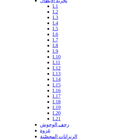
تجربة الأبطال
L1
L2
L3
L4
L5
L6
L7
L8
L9
L10
L11
L12
L13
L14
L15
L16
L17
L18
L19
L20
L21
زحف الوحوش
غزوة
الزنزانات المحصّنة