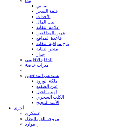
بناء
نقابتي
قلعة السحر
الأحداث
بيت المال
علامة النقابة
عرين المدافعين
قاعدة المدافع
برج مراقبة النقابة
متجر النقابة
جدار
الدفاع الإقليمي
ميزات خاصة
تستدعي المدافعين
ملكة الورود
عين الصقيع
لهيب الخيل
الكلب السحري
الأسد المجنح
أخرى
عسكري
مروحة الفن البطل
موارد