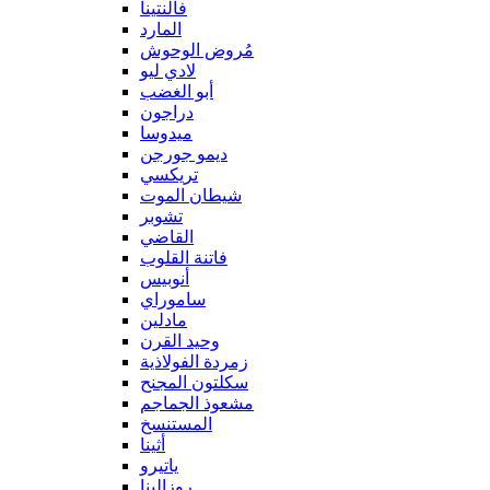
فالنتينا
المارد
مُروض الوحوش
لادي ليو
أبو الغضب
دراجون
ميدوسا
ديمو جورجن
تريكسي
شيطان الموت
تشوبر
القاضي
فاتنة القلوب
أنوبيس
ساموراي
مادلين
وحيد القرن
زمردة الفولاذية
سكلتون المجنح
مشعوذ الجماجم
المستنسخ
أثينا
ياتيرو
روزالينا