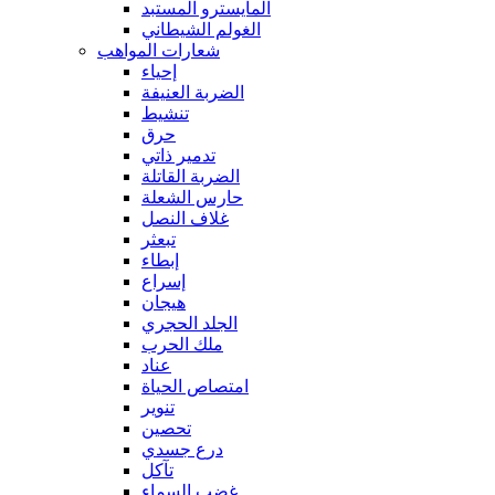
المايسترو المستبد
الغولم الشيطاني
شعارات المواهب
إحياء
الضربة العنيفة
تنشيط
حرق
تدمير ذاتي
الضربة القاتلة
حارس الشعلة
غلاف النصل
تبعثر
إبطاء
إسراع
هيجان
الجلد الحجري
ملك الحرب
عناد
امتصاص الحياة
تنوير
تحصين
درع جسدي
تآكل
غضب السماء