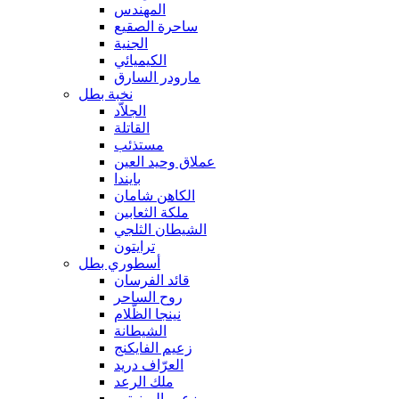
المهندس
ساحرة الصقيع
الجنية
الكيميائي
مارودر السارق
نخبة بطل
الجلاّد
القاتلة
مستذئب
عملاق وحيد العين
بايندا
الكاهن شامان
ملكة الثعابين
الشيطان الثلجي
ترايتون
أسطوري بطل
قائد الفرسان
روح الساحر
نينجا الظّلام
الشيطانة
زعيم الفايكنج
العرّاف دريد
ملك الرعد
زعيم المينوتور