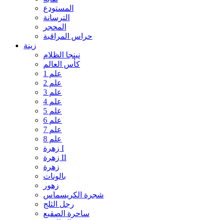
المستودع
الترسانة
المحجر
حراس المراقبة
زينة
نينجا الظلام
كأس العالم
علم 1
علم 2
علم 3
علم 4
علم 5
علم 6
علم 7
علم 8
زهرة I
زهرة II
زهرة
بالونات
زهور
شجرة الكريسماس
رجل الثلج
ساحرة الصقيع