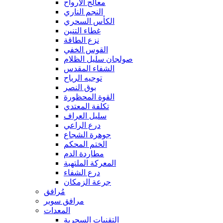
معالج الأرواح
النجم الناري
الكأس السحري
غطاء التنين
نزع الطاقة
القوس الخفي
صولجان سليل الظلام
الشفاء المقدس
توجيه الرياح
بوق النصر
القوة المحظورة
تكلفة المعتدي
سليل العراف
درع الراعي
جوهرة الشجاع
الختم المحكم
مطاردة الدم
المعركة الملتهبة
درع الشفاء
جرعة الزمكان
مُرافق
مرافق سوبر
المعدات
التقنيات السحرية