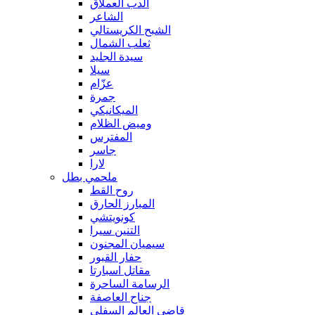
الدب العملاق
الشاعر
الشبح الكريستالي
ثعلب الشمال
سيدة الجليد
سيلا
عزّام
جمرة
الميكانيكي
وميض الظلام
المفترس
جاسر
لارا
ملحمي بطل
روح القط
المبارز الحارق
كونويتشي
التنين سيرا
سيميان المجنون
حفار القبور
مقاتل اسبارتا
الرسامة الساحرة
جناح العاصفة
قاضي العالم السفلي