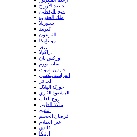
حاصد الأرواح
دوق اليقطين
ملك العقرب
سنوزيلا
كيوبيد
الفرعون
مولتانيكا
آريز
دراكولا
اوركس بان
سانتا بووم
فارس الموت
الفراشة بيكسي
المدمّر
حوريّة الهلاك
المشعوذ النّاري
روح الغاب
ملكة الطيور
الشبح
قرصان الجحيم
عين الظلام
كاندي
آرتيكا