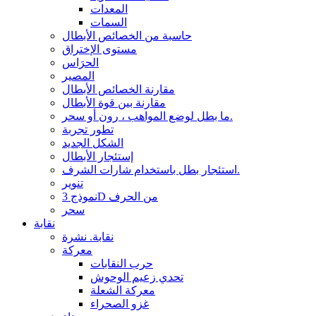
المعدات
السمات
حاسبة من الخصائص الأبطال
مستوى الإختراق
الحرَاس
المصير
مقارنة الخصائص الأبطال
مقارنة بين قوة الأبطال
ما بطل لوضع المواهب ، رون أو سحر.
تطور تجربة
الشكل الجديد
إستئجار الأبطال
استئجار بطل باستخدام شارات الشرف.
تنوير
نموذج 3D من الحرف
سحر
نقابة
نقابة. نشرة
معركة
حرب النقابات
تحدي زعيم الوحوش
معركة الشعلة
غزو الصحراء