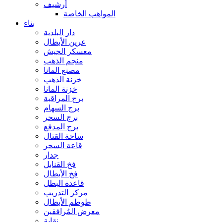
أرشيف
المواهب الخاصة
بناء
دار البلدية
عرين الأبطال
معسكر الجيش
منجم الذهب
مصنع المانا
خزنة الذهب
خزنة المانا
برج المراقبة
برج السهام
برج السحر
برج المدفع
ساحة القتال
قاعة السحر
جدار
فخ القنابل
فخ الأبطال
قاعدة البطل
مركز التدريب
طوطم الأبطال
معرض المُرافقين
نقابة