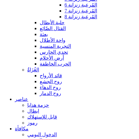
المُرعبة زنزانة 6
المُرعبة زنزانة 7
المُرعبة زنزانة 8
حلبة الأبطال
القتال الضّائع
بعثة
واحة الأطلال
التجربة المنسية
تحدي الحارس
أرض الأحلام
الحرب الخاطفة
الغُزَاةٌ
قائد الأرواح
روح الجشع
روح الدهاء
روح الدمار
عناصر
حزمة هدايا
ابطال
قابل للإستهلاك
رموز
مكافأة
الدخول اليومي