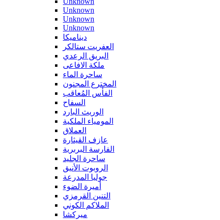
Unknown
Unknown
Unknown
Unknown
ديناميكا
العفريت ستالكر
البريق الرعدي
ملكة الافاعى
ساحرة الماء
المخترع المجنون
الفأس المُعاقب
السفاح
الوريث البارد
المومياء الملكية
العملاق
عازف القيثارة
الفارسة البربرية
ساحرة الجليد
الروبوت الأنيق
جوليا المدرعة
أميرة الضوء
التنين القرمزي
الملاكم الكوني
ميركشا