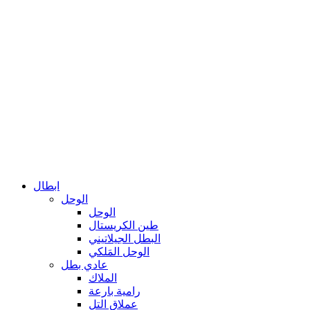
ابطال
الوحل
الوحل
طين الكريستال
البطل الجيلاتيني
الوحل المَلكي
عادي بطل
الملاك
رامية بارعة
عملاق التل