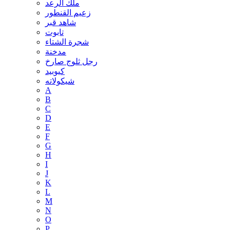
ملك الرعد
زعيم القنطور
شاهد قبر
تابوت
شجرة الشتاء
مدخنة
رجل ثلوج صارخ
كيوبيد
شيكولاته
A
B
C
D
E
F
G
H
I
J
K
L
M
N
O
P