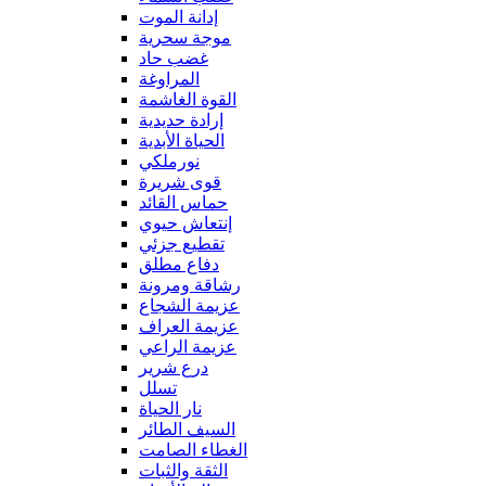
إدانة الموت
موجة سحرية
غضب حاد
المراوغة
القوة الغاشمة
إرادة حديدية
الحياة الأبدية
نورملكي
قوى شريرة
حماس القائد
إنتعاش حيوي
تقطيع جزئي
دفاع مطلق
رشاقة ومرونة
عزيمة الشجاع
عزيمة العراف
عزيمة الراعي
درع شرير
تسلل
نار الحياة
السيف الطائر
الغطاء الصامت
الثقة والثبات