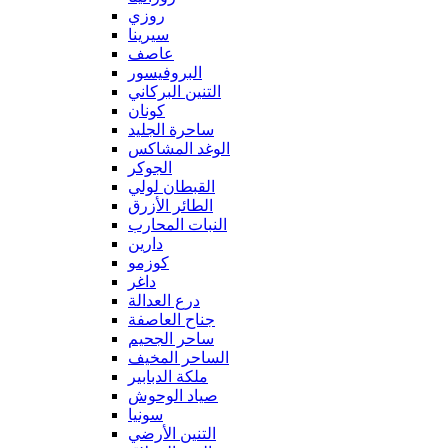
روزي
سيرينا
عاصف
البروفيسور
التنين البركاني
كونان
ساحرة الجليد
الوغد المشاكس
الجوكر
القبطان لولي
الطائر الأزرق
النبات المحارب
دارين
كوزمو
داغر
درع العدالة
جناح العاصفة
ساحر الجحيم
الساحر المخيف
ملكة الدبابير
صياد الوحوش
سونيا
التنين الأرضي