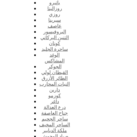
ياتيرو
روزالينا
روزي
سيرينا
عاصف
البروفيسور
التنين البركاني
كونان
ساحرة الجليد
الوغد
المشاكس
الجوكر
القبطان لولي
الطائر الأزرق
النبات المحارب
دارين
كوزمو
داغر
درع العدالة
جناح العاصفة
ساحر الجحيم
الساحر المخيف
ملكة الدبابير
صياد الوحوش