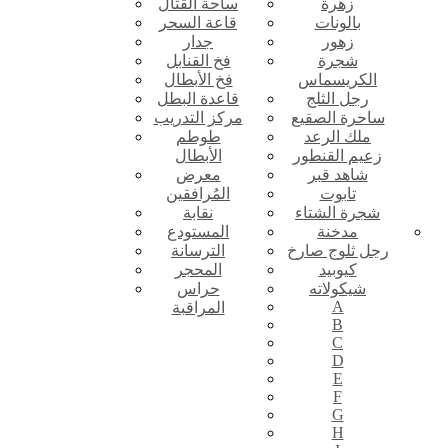
زهرة
ساحة القتال
بالونات
قاعة السحر
زهور
جدار
شجرة
فخ القنابل
الكريسماس
فخ الأبطال
رجل الثلج
قاعدة البطل
ساحرة الصقيع
مركز التدريب
ملك الرعد
طوطم
زعيم القنطور
الأبطال
شاهد قبر
معرض
تابوت
المُرافقين
شجرة الشتاء
نقابة
مدخنة
المستودع
رجل ثلوج صارخ
الترسانة
كيوبيد
المحجر
شيكولاته
حراس
A
المراقبة
B
C
D
E
F
G
H