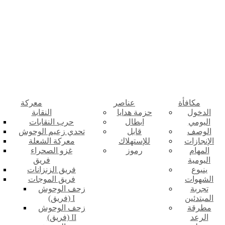
مكافأة
عناصر
معركة
الدخول
حزمة هدايا
النقابة
اليومي
ابطال
حرب النقابات
الوصف
قابل
تحدي زعيم الوحوش
الإنجازات
للإستهلاك
معركة الشعلة
المهام
رموز
غزو الصحراء
اليومية
فريق
ينبوع
فريق الزنزانات
الشهوات
فريق الموجات
تجربة
زحف الوحوش
المبتدئين
(فريق) I
مطرقة
زحف الوحوش
الرعد
(فريق) II