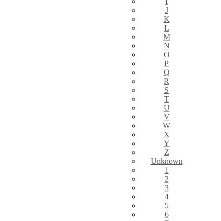
I
J
K
L
M
N
O
P
Q
R
S
T
U
V
W
X
Y
Z
Unknown
1
2
3
4
5
6