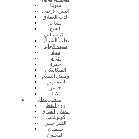
سونيا
التنين الأرضي
الدب العملاق
الشاعر
الشبح
الكريستالي
ثعلب الشمال
سيدة الجليد
سيلا
عزّام
جمرة
الميكانيكي
وميض الظلام
المفترس
جاسر
لارا
ملحمي بطل
روح القط
المبارز الحارق
كونويتشي
التنين سيرا
سيميان
المجنون