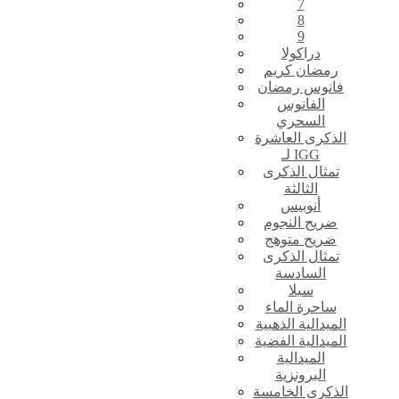
7
8
9
دراكولا
رمضان كريم
فانوس رمضان
الفانوس
السحري
الذكرى العاشرة
لـ IGG
تمثال الذكرى
الثالثة
أنوبيس
ضريح النجوم
ضريح متوهج
تمثال الذكرى
السادسة
سيلا
ساحرة الماء
الميدالية الذهبية
الميدالية الفضية
الميدالية
البرونزية
الذكرى الخامسة