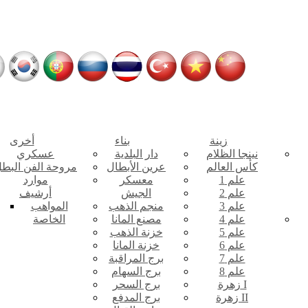
زينة
بناء
أخرى
نينجا الظلام
دار البلدية
عسكري
كأس العالم
عرين الأبطال
مروحة الفن البط
علم 1
معسكر
موارد
علم 2
الجيش
أرشيف
علم 3
منجم الذهب
المواهب
علم 4
مصنع المانا
الخاصة
علم 5
خزنة الذهب
علم 6
خزنة المانا
علم 7
برج المراقبة
علم 8
برج السهام
زهرة I
برج السحر
زهرة II
برج المدفع