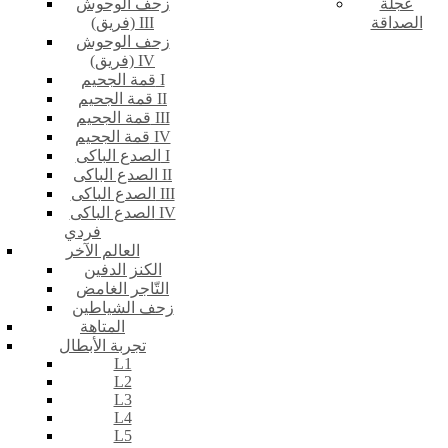
عجلة
زحف الوحوش
الصداقة
(فريق) III
زحف الوحوش
(فريق) IV
قمة الجحيم I
قمة الجحيم II
قمة الجحيم III
قمة الجحيم IV
الصدع الباكى I
الصدع الباكى II
الصدع الباكى III
الصدع الباكى IV
فردي
العالم الآخر
الكنز الدفين
التّاجر الغامض
زحف الشياطين
المتاهة
تجربة الأبطال
L1
L2
L3
L4
L5