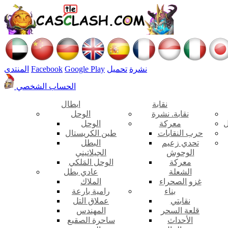
نشرة
تحميل
Google Play
Facebook
المنتدى
الحساب الشخصي
نقابة
ابطال
نقابة. نشرة
الوحل
ل
معركة
الوحل
حرب النقابات
طين الكريستال
تحدي زعيم
البطل
الوحوش
الجيلاتيني
معركة
الوحل المَلكي
الشعلة
عادي بطل
غزو الصحراء
الملاك
بناء
رامية بارعة
نقابتي
عملاق التل
قلعة السحر
المهندس
الأحداث
ساحرة الصقيع