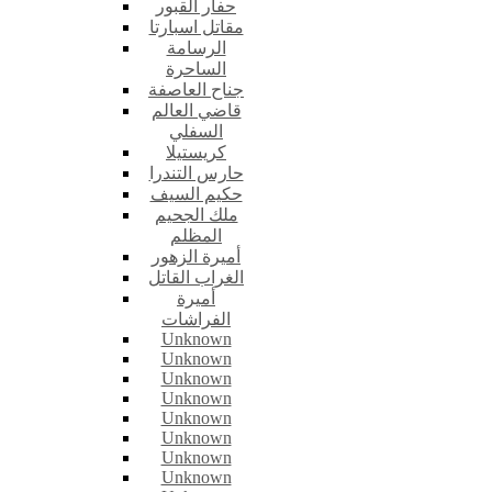
حفار القبور
مقاتل اسبارتا
الرسامة
الساحرة
جناح العاصفة
قاضي العالم
السفلي
كريستيلا
حارس التندرا
حكيم السيف
ملك الجحيم
المظلم
أميرة الزهور
الغراب القاتل
أميرة
الفراشات
Unknown
Unknown
Unknown
Unknown
Unknown
Unknown
Unknown
Unknown