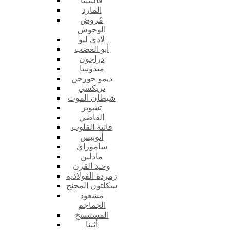
فالنتينا
المارد
مُروض
الوحوش
لادي ليو
أبو الغضب
دراجون
ميدوسا
ديمو جورجن
تريكسي
شيطان الموت
تشوبر
القاضي
فاتنة القلوب
أنوبيس
ساموراي
مادلين
وحيد القرن
زمردة الفولاذية
سكلتون المجنح
مشعوذ
الجماجم
المستنسخ
أثينا