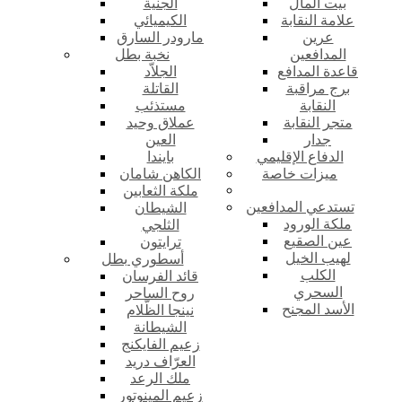
بيت المال
الجنية
علامة النقابة
الكيميائي
عرين
مارودر السارق
المدافعين
نخبة بطل
قاعدة المدافع
الجلاّد
برج مراقبة
القاتلة
النقابة
مستذئب
متجر النقابة
عملاق وحيد
جدار
العين
الدفاع الإقليمي
بايندا
ميزات خاصة
الكاهن شامان
ملكة الثعابين
تستدعي المدافعين
الشيطان
ملكة الورود
الثلجي
عين الصقيع
ترايتون
لهيب الخيل
أسطوري بطل
الكلب
قائد الفرسان
السحري
روح الساحر
الأسد المجنح
نينجا الظّلام
الشيطانة
زعيم الفايكنج
العرّاف دريد
ملك الرعد
زعيم المينوتور