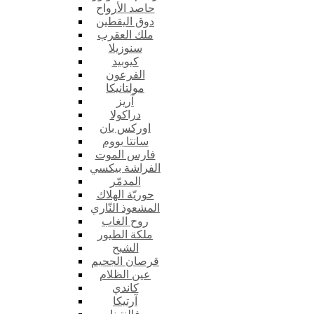
حاصد الأرواح
دوق اليقطين
ملك العقرب
سنوزيلا
كيوبيد
الفرعون
مولتانيكا
آريز
دراكولا
اوركس بان
سانتا بووم
فارس الموت
الفراشة بيكسي
المدمّر
حوريّة الهلاك
المشعوذ النّاري
روح الغاب
ملكة الطيور
الشبح
قرصان الجحيم
عين الظلام
كاندي
آرتيكا