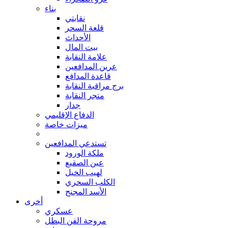
بناء
نقابتي
قلعة السحر
الأحداث
بيت المال
علامة النقابة
عرين المدافعين
قاعدة المدافع
برج مراقبة النقابة
متجر النقابة
جدار
الدفاع الإقليمي
ميزات خاصة
تستدعي المدافعين
ملكة الورود
عين الصقيع
لهيب الخيل
الكلب السحري
الأسد المجنح
أخرى
عسكري
مروحة الفن البطل