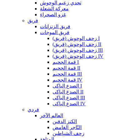
تحدي زعيم الوحوش
معركة الشعلة
غزو الصحراء
فريق
فريق الزنزانات
فريق الموجات
زحف الوحوش (فريق) I
زحف الوحوش (فريق) II
زحف الوحوش (فريق) III
زحف الوحوش (فريق) IV
قمة الجحيم I
قمة الجحيم II
قمة الجحيم III
قمة الجحيم IV
الصدع الباكى I
الصدع الباكى II
الصدع الباكى III
الصدع الباكى IV
فردي
العالم الآخر
الكنز الدفين
التّاجر الغامض
زحف الشياطين
المتاهة