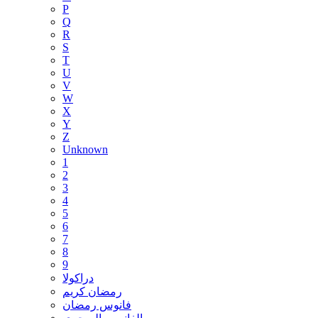
P
Q
R
S
T
U
V
W
X
Y
Z
Unknown
1
2
3
4
5
6
7
8
9
دراكولا
رمضان كريم
فانوس رمضان