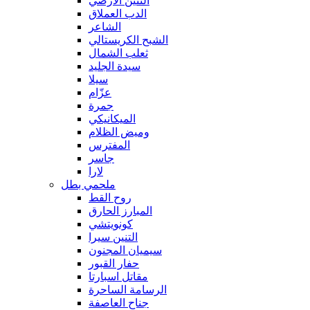
التنين الأرضي
الدب العملاق
الشاعر
الشبح الكريستالي
ثعلب الشمال
سيدة الجليد
سيلا
عزّام
جمرة
الميكانيكي
وميض الظلام
المفترس
جاسر
لارا
ملحمي بطل
روح القط
المبارز الحارق
كونويتشي
التنين سيرا
سيميان المجنون
حفار القبور
مقاتل اسبارتا
الرسامة الساحرة
جناح العاصفة