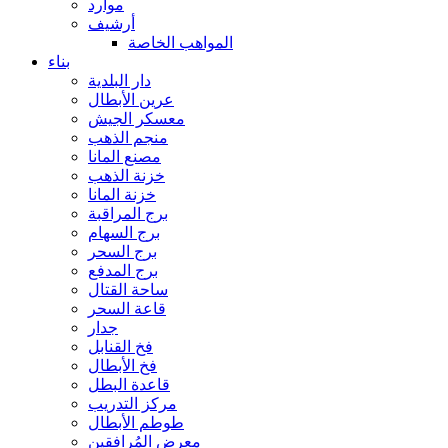
موارد
أرشيف
المواهب الخاصة
بناء
دار البلدية
عرين الأبطال
معسكر الجيش
منجم الذهب
مصنع المانا
خزنة الذهب
خزنة المانا
برج المراقبة
برج السهام
برج السحر
برج المدفع
ساحة القتال
قاعة السحر
جدار
فخ القنابل
فخ الأبطال
قاعدة البطل
مركز التدريب
طوطم الأبطال
معرض المُرافقين