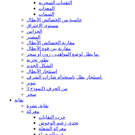
التقنيات السحرية
المعدات
السمات
حاسبة من الخصائص الأبطال
مستوى الإختراق
الحرَاس
المصير
مقارنة الخصائص الأبطال
مقارنة بين قوة الأبطال
ما بطل لوضع المواهب ، رون أو سحر.
تطور تجربة
الشكل الجديد
إستئجار الأبطال
استئجار بطل باستخدام شارات الشرف.
تنوير
نموذج 3D من الحرف
سحر
نقابة
نقابة. نشرة
معركة
حرب النقابات
تحدي زعيم الوحوش
معركة الشعلة
غزو الصحراء