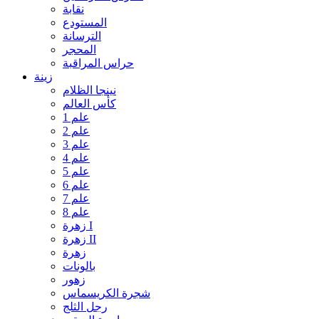
نقابة
المستودع
الترسانة
المحجر
حراس المراقبة
زينة
نينجا الظلام
كأس العالم
علم 1
علم 2
علم 3
علم 4
علم 5
علم 6
علم 7
علم 8
زهرة I
زهرة II
زهرة
بالونات
زهور
شجرة الكريسماس
رجل الثلج