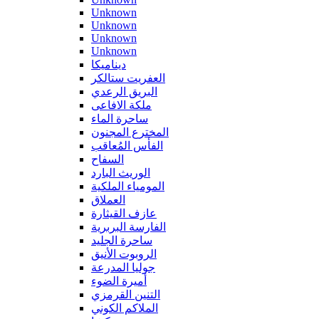
Unknown
Unknown
Unknown
Unknown
ديناميكا
العفريت ستالكر
البريق الرعدي
ملكة الافاعى
ساحرة الماء
المخترع المجنون
الفأس المُعاقب
السفاح
الوريث البارد
المومياء الملكية
العملاق
عازف القيثارة
الفارسة البربرية
ساحرة الجليد
الروبوت الأنيق
جوليا المدرعة
أميرة الضوء
التنين القرمزي
الملاكم الكوني