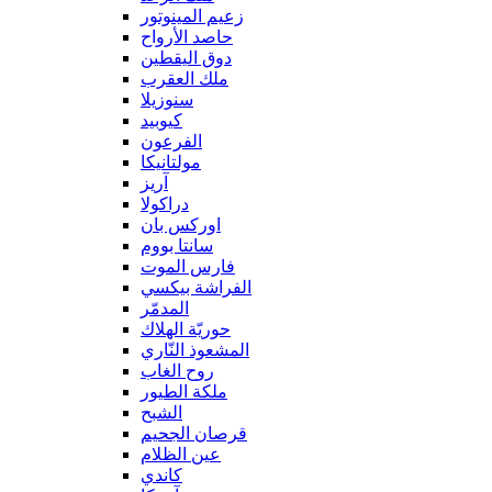
زعيم المينوتور
حاصد الأرواح
دوق اليقطين
ملك العقرب
سنوزيلا
كيوبيد
الفرعون
مولتانيكا
آريز
دراكولا
اوركس بان
سانتا بووم
فارس الموت
الفراشة بيكسي
المدمّر
حوريّة الهلاك
المشعوذ النّاري
روح الغاب
ملكة الطيور
الشبح
قرصان الجحيم
عين الظلام
كاندي