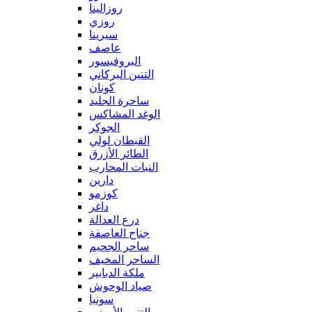
روزالينا
روزي
سيرينا
عاصف
البروفيسور
التنين البركاني
كونان
ساحرة الجليد
الوغد المشاكس
الجوكر
القبطان لولي
الطائر الأزرق
النبات المحارب
دارين
كوزمو
داغر
درع العدالة
جناح العاصفة
ساحر الجحيم
الساحر المخيف
ملكة الدبابير
صياد الوحوش
سونيا