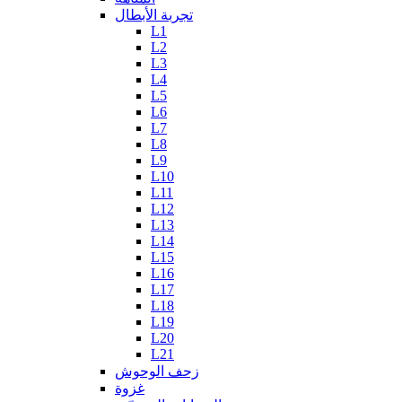
تجربة الأبطال
L1
L2
L3
L4
L5
L6
L7
L8
L9
L10
L11
L12
L13
L14
L15
L16
L17
L18
L19
L20
L21
زحف الوحوش
غزوة