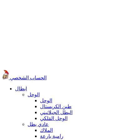
الحساب الشخصي
ابطال
الوحل
الوحل
طين الكريستال
البطل الجيلاتيني
الوحل المَلكي
عادي بطل
الملاك
رامية بارعة