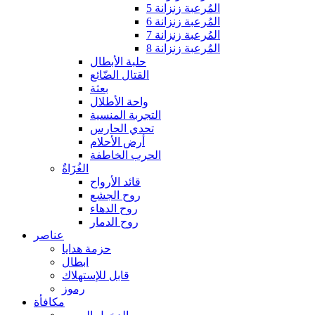
المُرعبة زنزانة 5
المُرعبة زنزانة 6
المُرعبة زنزانة 7
المُرعبة زنزانة 8
حلبة الأبطال
القتال الضّائع
بعثة
واحة الأطلال
التجربة المنسية
تحدي الحارس
أرض الأحلام
الحرب الخاطفة
الغُزَاةٌ
قائد الأرواح
روح الجشع
روح الدهاء
روح الدمار
عناصر
حزمة هدايا
ابطال
قابل للإستهلاك
رموز
مكافأة