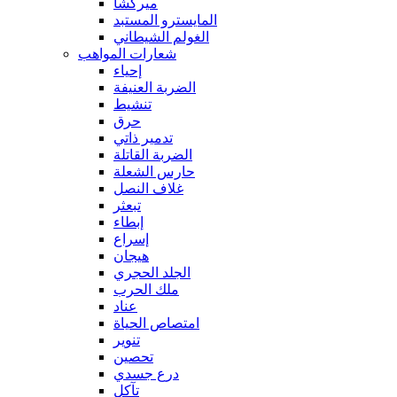
ميركشا
المايسترو المستبد
الغولم الشيطاني
شعارات المواهب
إحياء
الضربة العنيفة
تنشيط
حرق
تدمير ذاتي
الضربة القاتلة
حارس الشعلة
غلاف النصل
تبعثر
إبطاء
إسراع
هيجان
الجلد الحجري
ملك الحرب
عناد
امتصاص الحياة
تنوير
تحصين
درع جسدي
تآكل