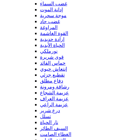
غضب السماء
إدانة الموت
موجة سحرية
غضب حاد
المراوغة
القوة الغاشمة
إرادة حديدية
الحياة الأبدية
نورملكي
قوى شريرة
حماس القائد
إنتعاش حيوي
تقطيع جزئي
دفاع مطلق
رشاقة ومرونة
عزيمة الشجاع
عزيمة العراف
عزيمة الراعي
درع شرير
تسلل
نار الحياة
السيف الطائر
الغطاء الصامت