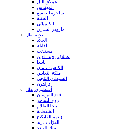
عملاق التل
المهندس
ساحرة الصقيع
الجنية
الكيميائي
مارودر السارق
نخبة بطل
الجلاّد
القاتلة
مستذئب
عملاق وحيد العين
بايندا
الكاهن شامان
ملكة الثعابين
الشيطان الثلجي
ترايتون
أسطوري بطل
قائد الفرسان
روح الساحر
نينجا الظّلام
الشيطانة
زعيم الفايكنج
العرّاف دريد
ملك الرعد