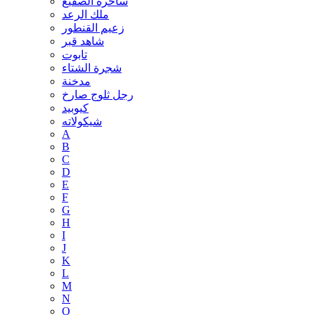
ساحرة الصقيع
ملك الرعد
زعيم القنطور
شاهد قبر
تابوت
شجرة الشتاء
مدخنة
رجل ثلوج صارخ
كيوبيد
شيكولاته
A
B
C
D
E
F
G
H
I
J
K
L
M
N
O