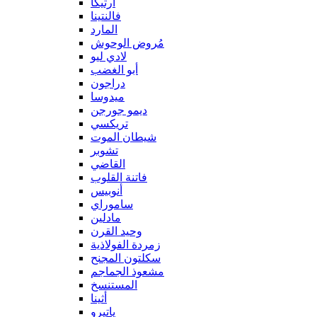
آرتيكا
فالنتينا
المارد
مُروض الوحوش
لادي ليو
أبو الغضب
دراجون
ميدوسا
ديمو جورجن
تريكسي
شيطان الموت
تشوبر
القاضي
فاتنة القلوب
أنوبيس
ساموراي
مادلين
وحيد القرن
زمردة الفولاذية
سكلتون المجنح
مشعوذ الجماجم
المستنسخ
أثينا
ياتيرو