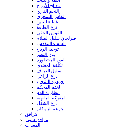
الثقة والثبات
معالج الأرواح
النجم الناري
الكأس السحري
غطاء التنين
نزع الطاقة
القوس الخفي
صولجان سليل الظلام
الشفاء المقدس
توجيه الرياح
بوق النصر
القوة المحظورة
تكلفة المعتدي
سليل العراف
درع الراعي
جوهرة الشجاع
الختم المحكم
مطاردة الدم
المعركة الملتهبة
درع الشفاء
جرعة الزمكان
مُرافق
مرافق سوبر
المعدات