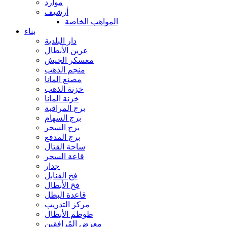
موارد
أرشيف
المواهب الخاصة
بناء
دار البلدية
عرين الأبطال
معسكر الجيش
منجم الذهب
مصنع المانا
خزنة الذهب
خزنة المانا
برج المراقبة
برج السهام
برج السحر
برج المدفع
ساحة القتال
قاعة السحر
جدار
فخ القنابل
فخ الأبطال
قاعدة البطل
مركز التدريب
طوطم الأبطال
معرض المُرافقين