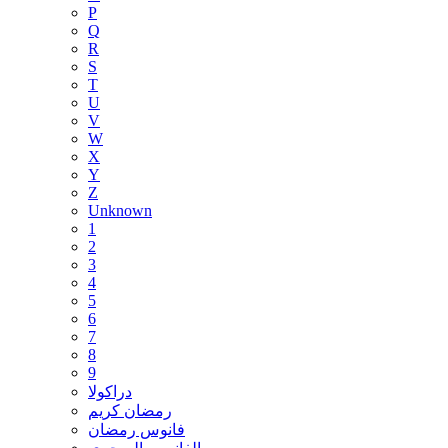
P
Q
R
S
T
U
V
W
X
Y
Z
Unknown
1
2
3
4
5
6
7
8
9
دراكولا
رمضان كريم
فانوس رمضان