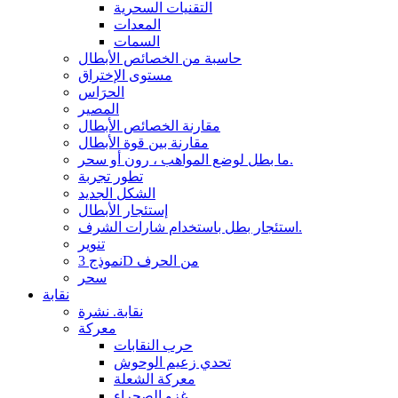
التقنيات السحرية
المعدات
السمات
حاسبة من الخصائص الأبطال
مستوى الإختراق
الحرَاس
المصير
مقارنة الخصائص الأبطال
مقارنة بين قوة الأبطال
ما بطل لوضع المواهب ، رون أو سحر.
تطور تجربة
الشكل الجديد
إستئجار الأبطال
استئجار بطل باستخدام شارات الشرف.
تنوير
نموذج 3D من الحرف
سحر
نقابة
نقابة. نشرة
معركة
حرب النقابات
تحدي زعيم الوحوش
معركة الشعلة
غزو الصحراء