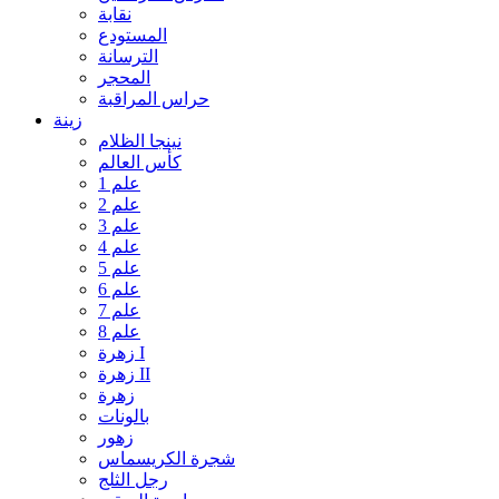
نقابة
المستودع
الترسانة
المحجر
حراس المراقبة
زينة
نينجا الظلام
كأس العالم
علم 1
علم 2
علم 3
علم 4
علم 5
علم 6
علم 7
علم 8
زهرة I
زهرة II
زهرة
بالونات
زهور
شجرة الكريسماس
رجل الثلج