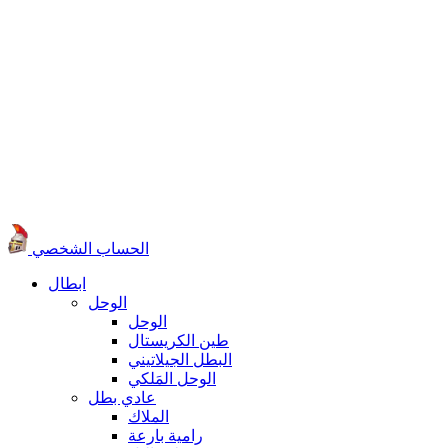
الحساب الشخصي
ابطال
الوحل
الوحل
طين الكريستال
البطل الجيلاتيني
الوحل المَلكي
عادي بطل
الملاك
رامية بارعة