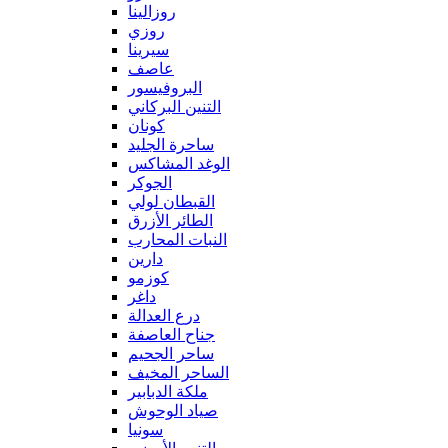
روزالينا
روزي
سيرينا
عاصف
البروفيسور
التنين البركاني
كونان
ساحرة الجليد
الوغد المشاكس
الجوكر
القبطان لولي
الطائر الأزرق
النبات المحارب
دارين
كوزمو
داغر
درع العدالة
جناح العاصفة
ساحر الجحيم
الساحر المخيف
ملكة الدبابير
صياد الوحوش
سونيا