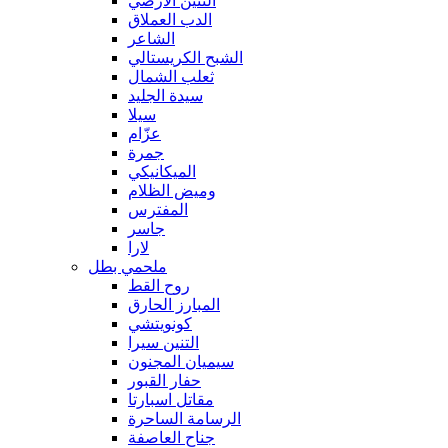
التنين الأرضي
الدب العملاق
الشاعر
الشبح الكريستالي
ثعلب الشمال
سيدة الجليد
سيلا
عزّام
جمرة
الميكانيكي
وميض الظلام
المفترس
جاسر
لارا
ملحمي بطل
روح القط
المبارز الحارق
كونويتشي
التنين سيرا
سيميان المجنون
حفار القبور
مقاتل اسبارتا
الرسامة الساحرة
جناح العاصفة