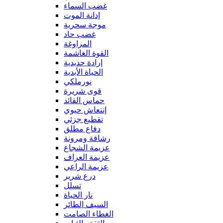
غضب السماء
إدانة الموت
موجة سحرية
غضب حاد
المراوغة
القوة الغاشمة
إرادة حديدية
الحياة الأبدية
نورملكي
قوى شريرة
حماس القائد
إنتعاش حيوي
تقطيع جزئي
دفاع مطلق
رشاقة ومرونة
عزيمة الشجاع
عزيمة العراف
عزيمة الراعي
درع شرير
تسلل
نار الحياة
السيف الطائر
الغطاء الصامت