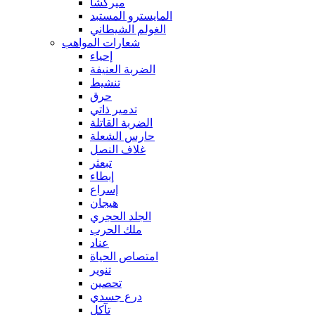
ميركشا
المايسترو المستبد
الغولم الشيطاني
شعارات المواهب
إحياء
الضربة العنيفة
تنشيط
حرق
تدمير ذاتي
الضربة القاتلة
حارس الشعلة
غلاف النصل
تبعثر
إبطاء
إسراع
هيجان
الجلد الحجري
ملك الحرب
عناد
امتصاص الحياة
تنوير
تحصين
درع جسدي
تآكل