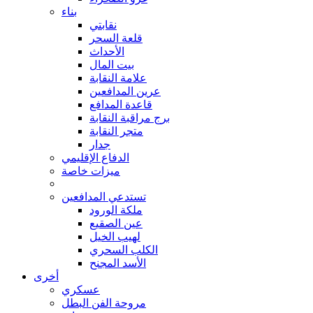
بناء
نقابتي
قلعة السحر
الأحداث
بيت المال
علامة النقابة
عرين المدافعين
قاعدة المدافع
برج مراقبة النقابة
متجر النقابة
جدار
الدفاع الإقليمي
ميزات خاصة
تستدعي المدافعين
ملكة الورود
عين الصقيع
لهيب الخيل
الكلب السحري
الأسد المجنح
أخرى
عسكري
مروحة الفن البطل