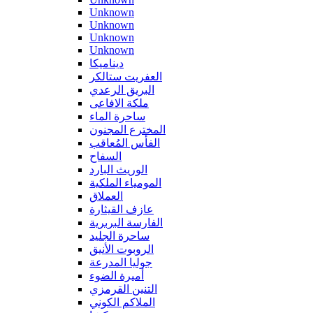
Unknown
Unknown
Unknown
Unknown
ديناميكا
العفريت ستالكر
البريق الرعدي
ملكة الافاعى
ساحرة الماء
المخترع المجنون
الفأس المُعاقب
السفاح
الوريث البارد
المومياء الملكية
العملاق
عازف القيثارة
الفارسة البربرية
ساحرة الجليد
الروبوت الأنيق
جوليا المدرعة
أميرة الضوء
التنين القرمزي
الملاكم الكوني