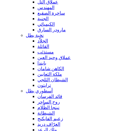
عملاق التل
المهندس
ساحرة الصقيع
الجنية
الكيميائي
مارودر السارق
نخبة بطل
الجلاّد
القاتلة
مستذئب
عملاق وحيد العين
بايندا
الكاهن شامان
ملكة الثعابين
الشيطان الثلجي
ترايتون
أسطوري بطل
قائد الفرسان
روح الساحر
نينجا الظّلام
الشيطانة
زعيم الفايكنج
العرّاف دريد
ملك الرعد