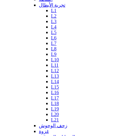
تجربة الأبطال
L1
L2
L3
L4
L5
L6
L7
L8
L9
L10
L11
L12
L13
L14
L15
L16
L17
L18
L19
L20
L21
زحف الوحوش
غزوة