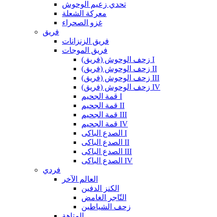
تحدي زعيم الوحوش
معركة الشعلة
غزو الصحراء
فريق
فريق الزنزانات
فريق الموجات
زحف الوحوش (فريق) I
زحف الوحوش (فريق) II
زحف الوحوش (فريق) III
زحف الوحوش (فريق) IV
قمة الجحيم I
قمة الجحيم II
قمة الجحيم III
قمة الجحيم IV
الصدع الباكى I
الصدع الباكى II
الصدع الباكى III
الصدع الباكى IV
فردي
العالم الآخر
الكنز الدفين
التّاجر الغامض
زحف الشياطين
المتاهة