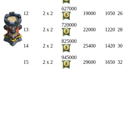
627000
12
2 x 2
19000
1050
26
720000
13
2 x 2
22000
1220
28
825000
14
2 x 2
25400
1420
30
945000
15
2 x 2
29600
1650
32