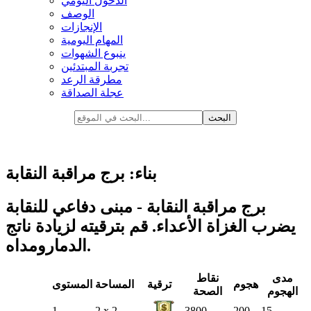
الدخول اليومي
الوصف
الإنجازات
المهام اليومية
ينبوع الشهوات
تجربة المبتدئين
مطرقة الرعد
عجلة الصداقة
بناء: برج مراقبة النقابة
برج مراقبة النقابة - مبنى دفاعي للنقابة
يضرب الغزاة الأعداء. قم بترقيته لزيادة ناتج
الدمارومداه.
مدى
نقاط
هجوم
ترقية
المساحة
المستوى
الهجوم
الصحة
1
2 x 2
3800
200
15