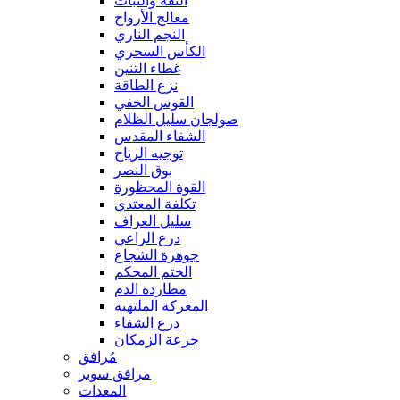
الثقة والثبات
معالج الأرواح
النجم الناري
الكأس السحري
غطاء التنين
نزع الطاقة
القوس الخفي
صولجان سليل الظلام
الشفاء المقدس
توجيه الرياح
بوق النصر
القوة المحظورة
تكلفة المعتدي
سليل العراف
درع الراعي
جوهرة الشجاع
الختم المحكم
مطاردة الدم
المعركة الملتهبة
درع الشفاء
جرعة الزمكان
مُرافق
مرافق سوبر
المعدات