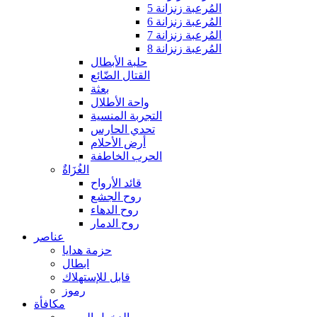
المُرعبة زنزانة 5
المُرعبة زنزانة 6
المُرعبة زنزانة 7
المُرعبة زنزانة 8
حلبة الأبطال
القتال الضّائع
بعثة
واحة الأطلال
التجربة المنسية
تحدي الحارس
أرض الأحلام
الحرب الخاطفة
الغُزَاةٌ
قائد الأرواح
روح الجشع
روح الدهاء
روح الدمار
عناصر
حزمة هدايا
ابطال
قابل للإستهلاك
رموز
مكافأة