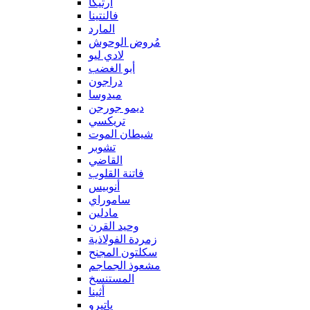
آرتيكا
فالنتينا
المارد
مُروض الوحوش
لادي ليو
أبو الغضب
دراجون
ميدوسا
ديمو جورجن
تريكسي
شيطان الموت
تشوبر
القاضي
فاتنة القلوب
أنوبيس
ساموراي
مادلين
وحيد القرن
زمردة الفولاذية
سكلتون المجنح
مشعوذ الجماجم
المستنسخ
أثينا
ياتيرو