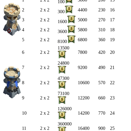
100
2
2 x 2
4400
230
16
300
3
2 x 2
5000
270
17
1600
4
2 x 2
5800
310
18
3600
5
2 x 2
6800
360
19
8100
13500
6
2 x 2
7800
420
20
24800
7
2 x 2
9200
490
21
47300
8
2 x 2
10600
570
22
73100
9
2 x 2
12200
660
23
126000
10
2 x 2
14200
770
24
360000
11
2 x 2
16400
900
25