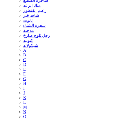
ساحرة الصقيع
ملك الرعد
زعيم القنطور
شاهد قبر
تابوت
شجرة الشتاء
مدخنة
رجل ثلوج صارخ
كيوبيد
شيكولاته
A
B
C
D
E
F
G
H
I
J
K
L
M
N
O