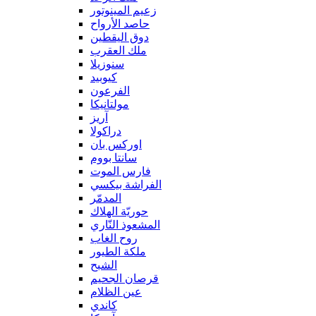
زعيم المينوتور
حاصد الأرواح
دوق اليقطين
ملك العقرب
سنوزيلا
كيوبيد
الفرعون
مولتانيكا
آريز
دراكولا
اوركس بان
سانتا بووم
فارس الموت
الفراشة بيكسي
المدمّر
حوريّة الهلاك
المشعوذ النّاري
روح الغاب
ملكة الطيور
الشبح
قرصان الجحيم
عين الظلام
كاندي