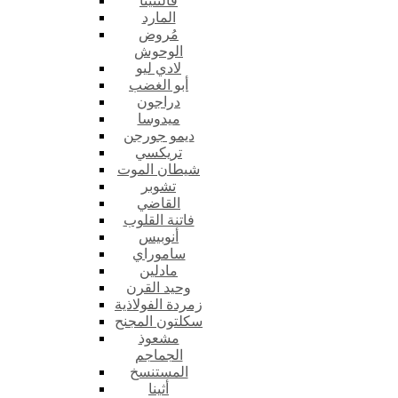
فالنتينا
المارد
مُروض
الوحوش
لادي ليو
أبو الغضب
دراجون
ميدوسا
ديمو جورجن
تريكسي
شيطان الموت
تشوبر
القاضي
فاتنة القلوب
أنوبيس
ساموراي
مادلين
وحيد القرن
زمردة الفولاذية
سكلتون المجنح
مشعوذ
الجماجم
المستنسخ
أثينا