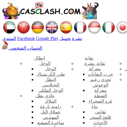
نشرة
تحميل
Google Play
Facebook
المنتدى
الحساب الشخصي
نقابة
ابطال
نقابة. نشرة
الوحل
ل
معركة
الوحل
حرب النقابات
طين الكريستال
تحدي زعيم
البطل
الوحوش
الجيلاتيني
معركة
الوحل المَلكي
الشعلة
عادي بطل
غزو الصحراء
الملاك
بناء
رامية بارعة
نقابتي
عملاق التل
قلعة السحر
المهندس
الأحداث
ساحرة الصقيع