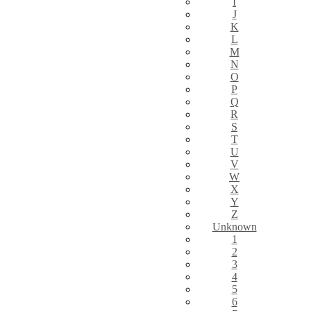
I
J
K
L
M
N
O
P
Q
R
S
T
U
V
W
X
Y
Z
Unknown
1
2
3
4
5
6