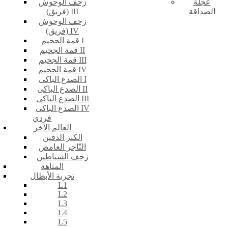
عجلة
زحف الوحوش
الصداقة
(فريق) III
زحف الوحوش
(فريق) IV
قمة الجحيم I
قمة الجحيم II
قمة الجحيم III
قمة الجحيم IV
الصدع الباكى I
الصدع الباكى II
الصدع الباكى III
الصدع الباكى IV
فردي
العالم الآخر
الكنز الدفين
التّاجر الغامض
زحف الشياطين
المتاهة
تجربة الأبطال
L1
L2
L3
L4
L5