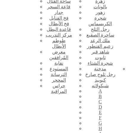
زهرة
ساحة القتال
بالونات
قاعة السحر
زهور
جدار
شجرة
فخ القنابل
الكريسماس
فخ الأبطال
رجل الثلج
قاعدة البطل
ساحرة الصقيع
مركز التدريب
ملك الرعد
طوطم
زعيم القنطور
الأبطال
شاهد قبر
معرض
تابوت
المُرافقين
شجرة الشتاء
نقابة
مدخنة
المستودع
رجل ثلوج صارخ
الترسانة
كيوبيد
المحجر
شيكولاته
حراس
A
المراقبة
B
C
D
E
F
G
H