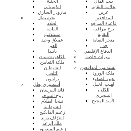
بيت المال
الجنية
علامة النقابة
الكيميائي
عرين
مارودر السارق
المدافعين
نخبة بطل
قاعدة المدافع
الجلاّد
برج مراقبة
القاتلة
النقابة
مستذئب
متجر النقابة
عملاق وحيد
جدار
العين
الدفاع الإقليمي
بايندا
ميزات خاصة
الكاهن شامان
ملكة الثعابين
تستدعي المدافعين
الشيطان
ملكة الورود
الثلجي
عين الصقيع
ترايتون
لهيب الخيل
أسطوري بطل
الكلب
قائد الفرسان
السحري
روح الساحر
الأسد المجنح
نينجا الظّلام
الشيطانة
زعيم الفايكنج
العرّاف دريد
ملك الرعد
زعيم المينوتور