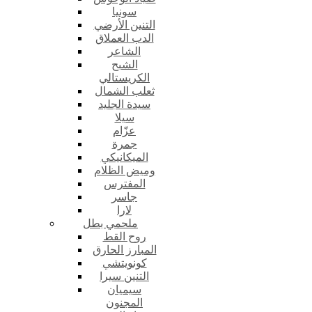
سونيا
التنين الأرضي
الدب العملاق
الشاعر
الشبح
الكريستالي
ثعلب الشمال
سيدة الجليد
سيلا
عزّام
جمرة
الميكانيكي
وميض الظلام
المفترس
جاسر
لارا
ملحمي بطل
روح القط
المبارز الحارق
كونويتشي
التنين سيرا
سيميان
المجنون