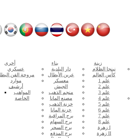
زينة
بناء
أخرى
نينجا الظلام
دار البلدية
عسكري
كأس العالم
عرين الأبطال
مروحة الفن البط
علم 1
معسكر
موارد
علم 2
الجيش
أرشيف
علم 3
منجم الذهب
المواهب
علم 4
مصنع المانا
الخاصة
علم 5
خزنة الذهب
علم 6
خزنة المانا
علم 7
برج المراقبة
علم 8
برج السهام
زهرة I
برج السحر
زهرة II
برج المدفع