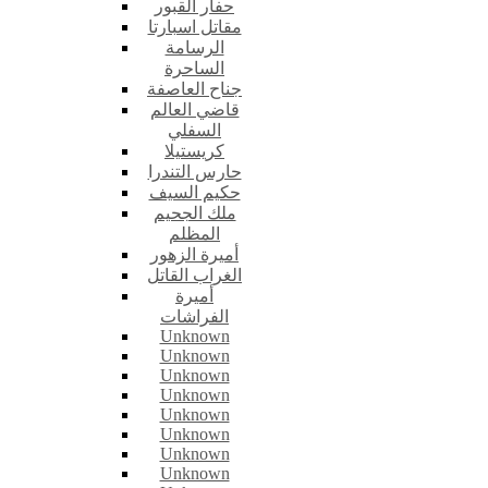
حفار القبور
مقاتل اسبارتا
الرسامة
الساحرة
جناح العاصفة
قاضي العالم
السفلي
كريستيلا
حارس التندرا
حكيم السيف
ملك الجحيم
المظلم
أميرة الزهور
الغراب القاتل
أميرة
الفراشات
Unknown
Unknown
Unknown
Unknown
Unknown
Unknown
Unknown
Unknown