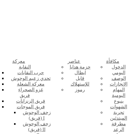
مكافأة
عناصر
معركة
الدخول
حزمة هدايا
النقابة
اليومي
ابطال
حرب النقابات
الوصف
قابل
تحدي زعيم الوحوش
الإنجازات
للإستهلاك
معركة الشعلة
المهام
رموز
غزو الصحراء
اليومية
فريق
ينبوع
فريق الزنزانات
الشهوات
فريق الموجات
تجربة
زحف الوحوش
المبتدئين
(فريق) I
مطرقة
زحف الوحوش
الرعد
(فريق) II