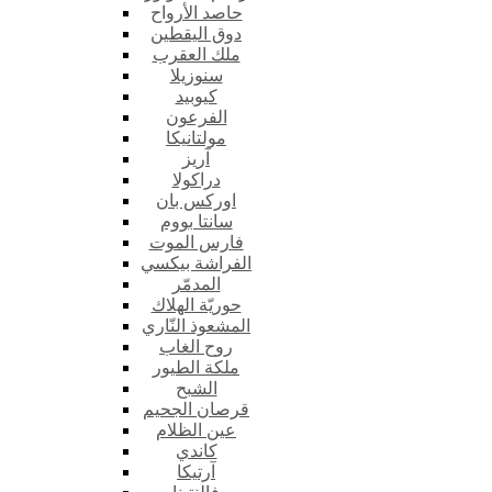
حاصد الأرواح
دوق اليقطين
ملك العقرب
سنوزيلا
كيوبيد
الفرعون
مولتانيكا
آريز
دراكولا
اوركس بان
سانتا بووم
فارس الموت
الفراشة بيكسي
المدمّر
حوريّة الهلاك
المشعوذ النّاري
روح الغاب
ملكة الطيور
الشبح
قرصان الجحيم
عين الظلام
كاندي
آرتيكا