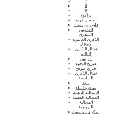
7
8
9
دراكولا
رمضان كريم
فانوس رمضان
الفانوس
السحري
الذكرى العاشرة
لـ IGG
تمثال الذكرى
الثالثة
أنوبيس
ضريح النجوم
ضريح متوهج
تمثال الذكرى
السادسة
سيلا
ساحرة الماء
الميدالية الذهبية
الميدالية الفضية
الميدالية
البرونزية
الذكرى الخامسة