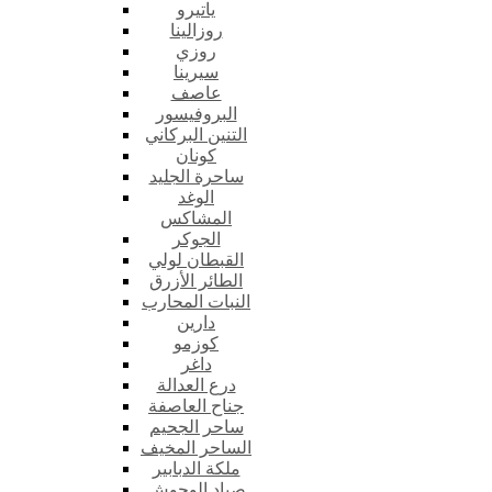
ياتيرو
روزالينا
روزي
سيرينا
عاصف
البروفيسور
التنين البركاني
كونان
ساحرة الجليد
الوغد
المشاكس
الجوكر
القبطان لولي
الطائر الأزرق
النبات المحارب
دارين
كوزمو
داغر
درع العدالة
جناح العاصفة
ساحر الجحيم
الساحر المخيف
ملكة الدبابير
صياد الوحوش