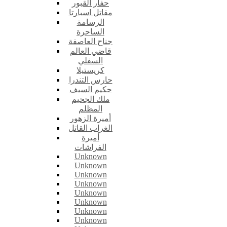
حفار القبور
مقاتل اسبارتا
الرسامة
الساحرة
جناح العاصفة
قاضي العالم
السفلي
كريستيلا
حارس التندرا
حكيم السيف
ملك الجحيم
المظلم
أميرة الزهور
الغراب القاتل
أميرة
الفراشات
Unknown
Unknown
Unknown
Unknown
Unknown
Unknown
Unknown
Unknown