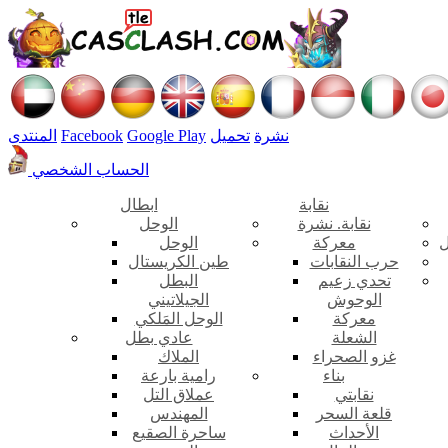
نشرة
تحميل
Google Play
Facebook
المنتدى
الحساب الشخصي
نقابة
ابطال
نقابة. نشرة
الوحل
ل
معركة
الوحل
حرب النقابات
طين الكريستال
تحدي زعيم
البطل
الوحوش
الجيلاتيني
معركة
الوحل المَلكي
الشعلة
عادي بطل
غزو الصحراء
الملاك
بناء
رامية بارعة
نقابتي
عملاق التل
قلعة السحر
المهندس
الأحداث
ساحرة الصقيع