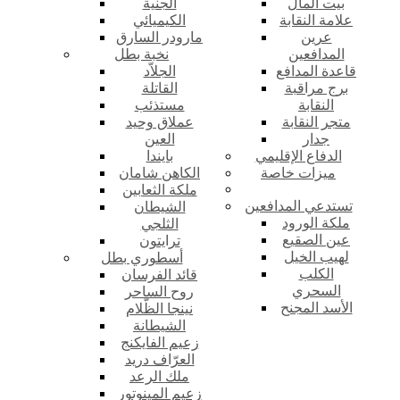
بيت المال
الجنية
علامة النقابة
الكيميائي
عرين
مارودر السارق
المدافعين
نخبة بطل
قاعدة المدافع
الجلاّد
برج مراقبة
القاتلة
النقابة
مستذئب
متجر النقابة
عملاق وحيد
جدار
العين
الدفاع الإقليمي
بايندا
ميزات خاصة
الكاهن شامان
ملكة الثعابين
تستدعي المدافعين
الشيطان
ملكة الورود
الثلجي
عين الصقيع
ترايتون
لهيب الخيل
أسطوري بطل
الكلب
قائد الفرسان
السحري
روح الساحر
الأسد المجنح
نينجا الظّلام
الشيطانة
زعيم الفايكنج
العرّاف دريد
ملك الرعد
زعيم المينوتور