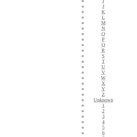
I
J
K
L
M
N
O
P
Q
R
S
T
U
V
W
X
Y
Z
Unknown
1
2
3
4
5
6