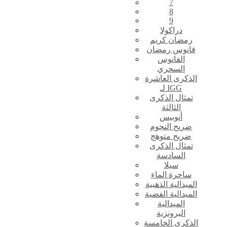
7
8
9
دراكولا
رمضان كريم
فانوس رمضان
الفانوس
السحري
الذكرى العاشرة
لـ IGG
تمثال الذكرى
الثالثة
أنوبيس
ضريح النجوم
ضريح متوهج
تمثال الذكرى
السادسة
سيلا
ساحرة الماء
الميدالية الذهبية
الميدالية الفضية
الميدالية
البرونزية
الذكرى الخامسة