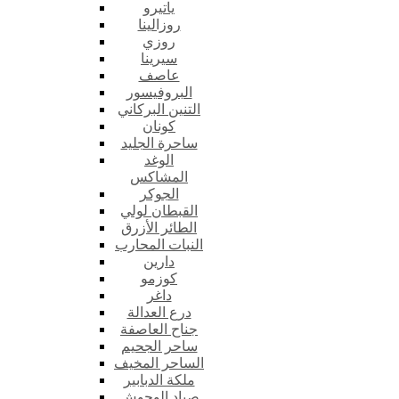
ياتيرو
روزالينا
روزي
سيرينا
عاصف
البروفيسور
التنين البركاني
كونان
ساحرة الجليد
الوغد
المشاكس
الجوكر
القبطان لولي
الطائر الأزرق
النبات المحارب
دارين
كوزمو
داغر
درع العدالة
جناح العاصفة
ساحر الجحيم
الساحر المخيف
ملكة الدبابير
صياد الوحوش