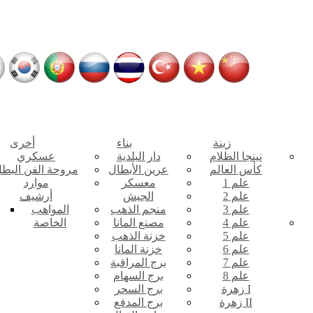
زينة
بناء
أخرى
نينجا الظلام
دار البلدية
عسكري
كأس العالم
عرين الأبطال
مروحة الفن البط
علم 1
معسكر
موارد
علم 2
الجيش
أرشيف
علم 3
منجم الذهب
المواهب
علم 4
مصنع المانا
الخاصة
علم 5
خزنة الذهب
علم 6
خزنة المانا
علم 7
برج المراقبة
علم 8
برج السهام
زهرة I
برج السحر
زهرة II
برج المدفع