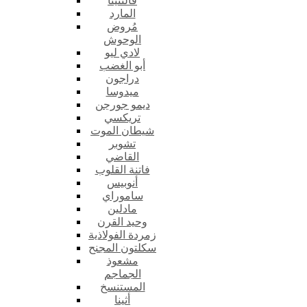
فالنتينا
المارد
مُروض
الوحوش
لادي ليو
أبو الغضب
دراجون
ميدوسا
ديمو جورجن
تريكسي
شيطان الموت
تشوبر
القاضي
فاتنة القلوب
أنوبيس
ساموراي
مادلين
وحيد القرن
زمردة الفولاذية
سكلتون المجنح
مشعوذ
الجماجم
المستنسخ
أثينا