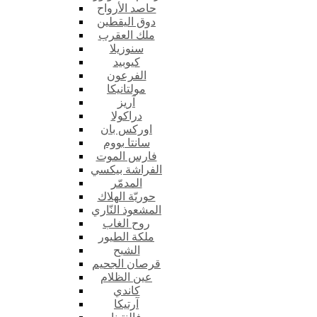
حاصد الأرواح
دوق اليقطين
ملك العقرب
سنوزيلا
كيوبيد
الفرعون
مولتانيكا
آريز
دراكولا
اوركس بان
سانتا بووم
فارس الموت
الفراشة بيكسي
المدمّر
حوريّة الهلاك
المشعوذ النّاري
روح الغاب
ملكة الطيور
الشبح
قرصان الجحيم
عين الظلام
كاندي
آرتيكا