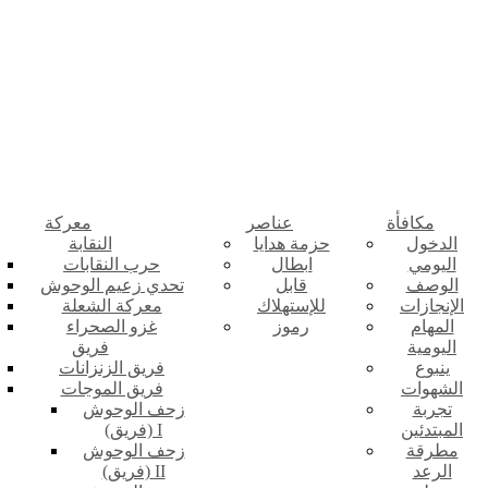
مكافأة
عناصر
معركة
الدخول
حزمة هدايا
النقابة
اليومي
ابطال
حرب النقابات
الوصف
قابل
تحدي زعيم الوحوش
الإنجازات
للإستهلاك
معركة الشعلة
المهام
رموز
غزو الصحراء
اليومية
فريق
ينبوع
فريق الزنزانات
الشهوات
فريق الموجات
تجربة
زحف الوحوش
المبتدئين
(فريق) I
مطرقة
زحف الوحوش
الرعد
(فريق) II