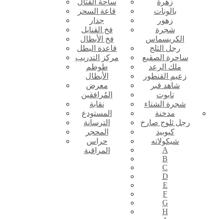
زهرة
ساحة القتال
بالونات
قاعة السحر
زهور
جدار
شجرة
فخ القنابل
الكريسماس
فخ الأبطال
رجل الثلج
قاعدة البطل
ساحرة الصقيع
مركز التدريب
ملك الرعد
طوطم
زعيم القنطور
الأبطال
شاهد قبر
معرض
تابوت
المُرافقين
شجرة الشتاء
نقابة
مدخنة
المستودع
رجل ثلوج صارخ
الترسانة
كيوبيد
المحجر
شيكولاته
حراس
A
المراقبة
B
C
D
E
F
G
H