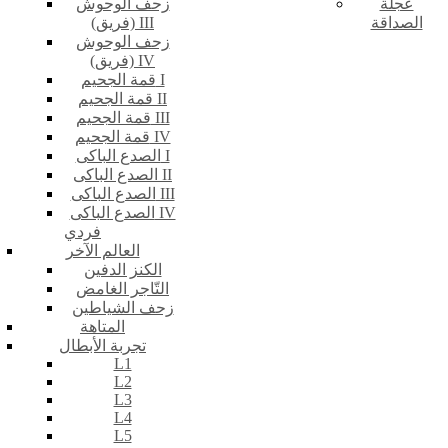
عجلة
زحف الوحوش
الصداقة
(فريق) III
زحف الوحوش
(فريق) IV
قمة الجحيم I
قمة الجحيم II
قمة الجحيم III
قمة الجحيم IV
الصدع الباكى I
الصدع الباكى II
الصدع الباكى III
الصدع الباكى IV
فردي
العالم الآخر
الكنز الدفين
التّاجر الغامض
زحف الشياطين
المتاهة
تجربة الأبطال
L1
L2
L3
L4
L5