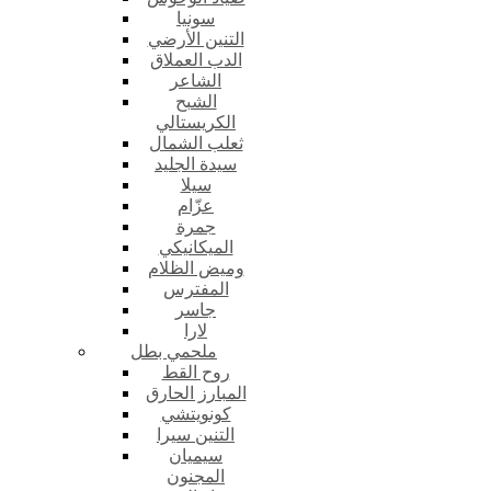
سونيا
التنين الأرضي
الدب العملاق
الشاعر
الشبح
الكريستالي
ثعلب الشمال
سيدة الجليد
سيلا
عزّام
جمرة
الميكانيكي
وميض الظلام
المفترس
جاسر
لارا
ملحمي بطل
روح القط
المبارز الحارق
كونويتشي
التنين سيرا
سيميان
المجنون