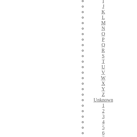
I
J
K
L
M
N
O
P
Q
R
S
T
U
V
W
X
Y
Z
Unknown
1
2
3
4
5
6