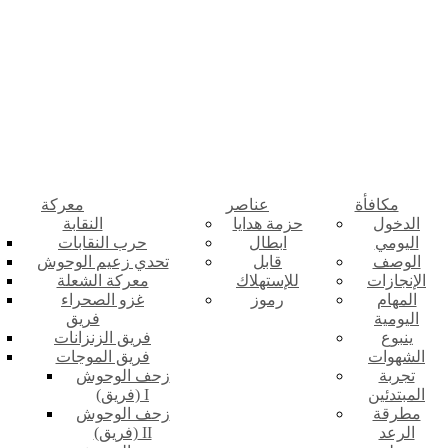
مكافأة
عناصر
معركة
الدخول
حزمة هدايا
النقابة
اليومي
ابطال
حرب النقابات
الوصف
قابل
تحدي زعيم الوحوش
الإنجازات
للإستهلاك
معركة الشعلة
المهام
رموز
غزو الصحراء
اليومية
فريق
ينبوع
فريق الزنزانات
الشهوات
فريق الموجات
تجربة
زحف الوحوش
المبتدئين
(فريق) I
مطرقة
زحف الوحوش
الرعد
(فريق) II