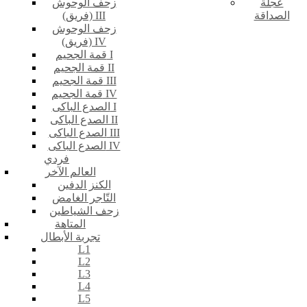
عجلة
زحف الوحوش
الصداقة
(فريق) III
زحف الوحوش
(فريق) IV
قمة الجحيم I
قمة الجحيم II
قمة الجحيم III
قمة الجحيم IV
الصدع الباكى I
الصدع الباكى II
الصدع الباكى III
الصدع الباكى IV
فردي
العالم الآخر
الكنز الدفين
التّاجر الغامض
زحف الشياطين
المتاهة
تجربة الأبطال
L1
L2
L3
L4
L5