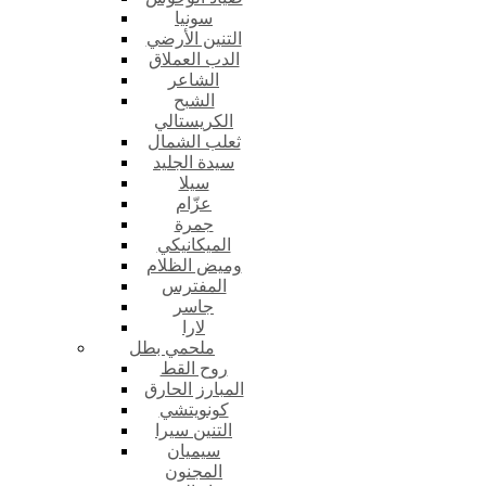
سونيا
التنين الأرضي
الدب العملاق
الشاعر
الشبح
الكريستالي
ثعلب الشمال
سيدة الجليد
سيلا
عزّام
جمرة
الميكانيكي
وميض الظلام
المفترس
جاسر
لارا
ملحمي بطل
روح القط
المبارز الحارق
كونويتشي
التنين سيرا
سيميان
المجنون