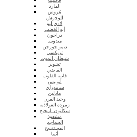
فالنتينا
المارد
مُروض
الوحوش
لادي ليو
أبو الغضب
دراجون
ميدوسا
ديمو جورجن
تريكسي
شيطان الموت
تشوبر
القاضي
فاتنة القلوب
أنوبيس
ساموراي
مادلين
وحيد القرن
زمردة الفولاذية
سكلتون المجنح
مشعوذ
الجماجم
المستنسخ
أثينا