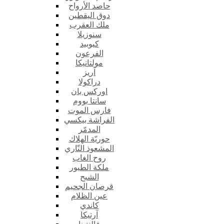
حاصد الأرواح
دوق اليقطين
ملك العقرب
سنوزيلا
كيوبيد
الفرعون
مولتانيكا
آريز
دراكولا
اوركس بان
سانتا بووم
فارس الموت
الفراشة بيكسي
المدمّر
حوريّة الهلاك
المشعوذ النّاري
روح الغاب
ملكة الطيور
الشبح
قرصان الجحيم
عين الظلام
كاندي
آرتيكا