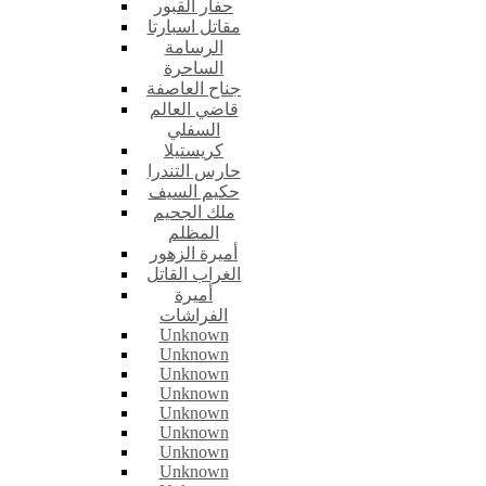
حفار القبور
مقاتل اسبارتا
الرسامة
الساحرة
جناح العاصفة
قاضي العالم
السفلي
كريستيلا
حارس التندرا
حكيم السيف
ملك الجحيم
المظلم
أميرة الزهور
الغراب القاتل
أميرة
الفراشات
Unknown
Unknown
Unknown
Unknown
Unknown
Unknown
Unknown
Unknown