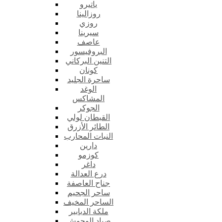
ياتيرو
روزالينا
روزي
سيرينا
عاصف
البروفيسور
التنين البركاني
كونان
ساحرة الجليد
الوغد
المشاكس
الجوكر
القبطان لولي
الطائر الأزرق
النبات المحارب
دارين
كوزمو
داغر
درع العدالة
جناح العاصفة
ساحر الجحيم
الساحر المخيف
ملكة الدبابير
صياد الوحوش