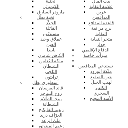
بيت المال
الجنية
علامة النقابة
الكيميائي
عرين
مارودر السارق
المدافعين
نخبة بطل
قاعدة المدافع
الجلاّد
برج مراقبة
القاتلة
النقابة
مستذئب
متجر النقابة
عملاق وحيد
جدار
العين
الدفاع الإقليمي
بايندا
ميزات خاصة
الكاهن شامان
ملكة الثعابين
تستدعي المدافعين
الشيطان
ملكة الورود
الثلجي
عين الصقيع
ترايتون
لهيب الخيل
أسطوري بطل
الكلب
قائد الفرسان
السحري
روح الساحر
الأسد المجنح
نينجا الظّلام
الشيطانة
زعيم الفايكنج
العرّاف دريد
ملك الرعد
زعيم المينوتور