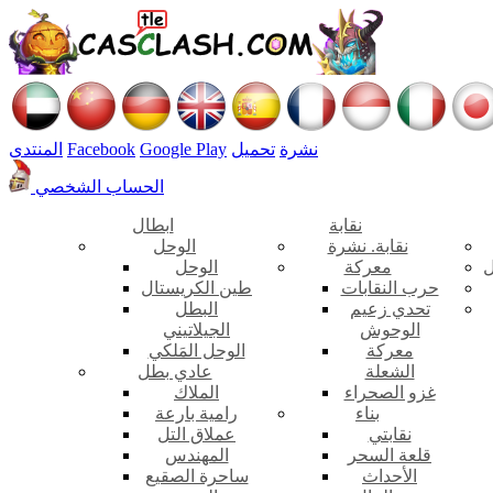
نشرة
تحميل
Google Play
Facebook
المنتدى
الحساب الشخصي
نقابة
ابطال
نقابة. نشرة
الوحل
ل
معركة
الوحل
حرب النقابات
طين الكريستال
تحدي زعيم
البطل
الوحوش
الجيلاتيني
معركة
الوحل المَلكي
الشعلة
عادي بطل
غزو الصحراء
الملاك
بناء
رامية بارعة
نقابتي
عملاق التل
قلعة السحر
المهندس
الأحداث
ساحرة الصقيع