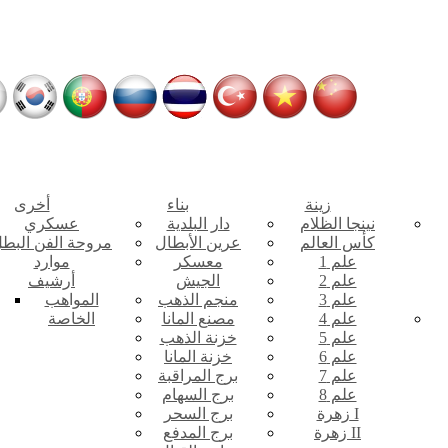
زينة
بناء
أخرى
نينجا الظلام
دار البلدية
عسكري
كأس العالم
عرين الأبطال
مروحة الفن البط
علم 1
معسكر
موارد
علم 2
الجيش
أرشيف
علم 3
منجم الذهب
المواهب
علم 4
مصنع المانا
الخاصة
علم 5
خزنة الذهب
علم 6
خزنة المانا
علم 7
برج المراقبة
علم 8
برج السهام
زهرة I
برج السحر
زهرة II
برج المدفع