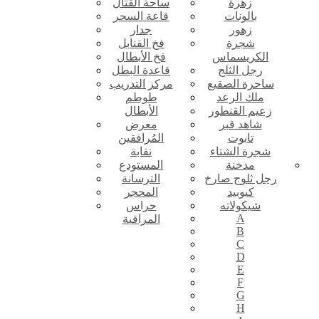
زهرة
ساحة القتال
بالونات
قاعة السحر
زهور
جدار
شجرة
فخ القنابل
الكريسماس
فخ الأبطال
رجل الثلج
قاعدة البطل
ساحرة الصقيع
مركز التدريب
ملك الرعد
طوطم
زعيم القنطور
الأبطال
شاهد قبر
معرض
تابوت
المُرافقين
شجرة الشتاء
نقابة
مدخنة
المستودع
رجل ثلوج صارخ
الترسانة
كيوبيد
المحجر
شيكولاته
حراس
A
المراقبة
B
C
D
E
F
G
H