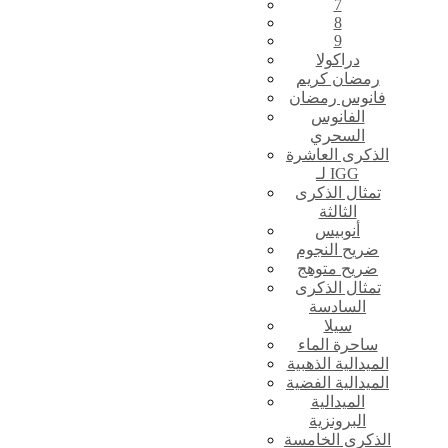
7
8
9
دراكولا
رمضان كريم
فانوس رمضان
الفانوس
السحري
الذكرى العاشرة
لـ IGG
تمثال الذكرى
الثالثة
أنوبيس
ضريح النجوم
ضريح متوهج
تمثال الذكرى
السادسة
سيلا
ساحرة الماء
الميدالية الذهبية
الميدالية الفضية
الميدالية
البرونزية
الذكرى الخامسة