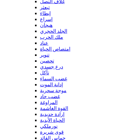
غلاف النصل
تبعثر
إبطاء
إسراع
هيجان
الجلد الحجري
ملك الحرب
عناد
امتصاص الحياة
تنوير
تحصين
درع جسدي
تآكل
غضب السماء
إدانة الموت
موجة سحرية
غضب حاد
المراوغة
القوة الغاشمة
إرادة حديدية
الحياة الأبدية
نورملكي
قوى شريرة
حماس القائد