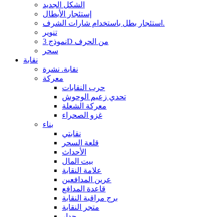
الشكل الجديد
إستئجار الأبطال
استئجار بطل باستخدام شارات الشرف.
تنوير
نموذج 3D من الحرف
سحر
نقابة
نقابة. نشرة
معركة
حرب النقابات
تحدي زعيم الوحوش
معركة الشعلة
غزو الصحراء
بناء
نقابتي
قلعة السحر
الأحداث
بيت المال
علامة النقابة
عرين المدافعين
قاعدة المدافع
برج مراقبة النقابة
متجر النقابة
جدار