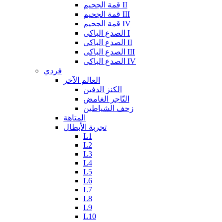
قمة الجحيم II
قمة الجحيم III
قمة الجحيم IV
الصدع الباكى I
الصدع الباكى II
الصدع الباكى III
الصدع الباكى IV
فردي
العالم الآخر
الكنز الدفين
التّاجر الغامض
زحف الشياطين
المتاهة
تجربة الأبطال
L1
L2
L3
L4
L5
L6
L7
L8
L9
L10