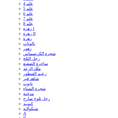
علم 4
علم 5
علم 6
علم 7
علم 8
زهرة I
زهرة II
زهرة
بالونات
زهور
شجرة الكريسماس
رجل الثلج
ساحرة الصقيع
ملك الرعد
زعيم القنطور
شاهد قبر
تابوت
شجرة الشتاء
مدخنة
رجل ثلوج صارخ
كيوبيد
شيكولاته
A