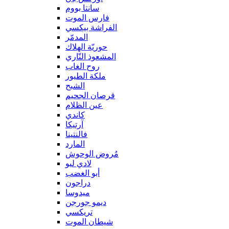
سانتا بووم
فارس الموت
الفراشة بيكسي
المدمّر
حوريّة الهلاك
المشعوذ النّاري
روح الغاب
ملكة الطيور
الشبح
قرصان الجحيم
عين الظلام
كاندي
آرتيكا
فالنتينا
المارد
مُروض الوحوش
لادي ليو
أبو الغضب
دراجون
ميدوسا
ديمو جورجن
تريكسي
شيطان الموت