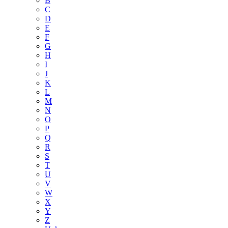
B
C
D
E
F
G
H
I
J
K
L
M
N
O
P
Q
R
S
T
U
V
W
X
Y
Z