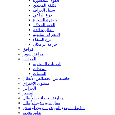
القوة المحظورة
تكلفة المعتدي
سليل العراف
درع الراعي
جوهرة الشجاع
الختم المحكم
مطاردة الدم
المعركة الملتهبة
درع الشفاء
جرعة الزمكان
مُرافق
مرافق سوبر
المعدات
التقنيات السحرية
المعدات
السمات
حاسبة من الخصائص الأبطال
مستوى الإختراق
الحرَاس
المصير
مقارنة الخصائص الأبطال
مقارنة بين قوة الأبطال
ما بطل لوضع المواهب ، رون أو سحر.
تطور تجربة