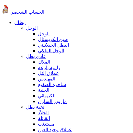
الحساب الشخصي
ابطال
الوحل
الوحل
طين الكريستال
البطل الجيلاتيني
الوحل المَلكي
عادي بطل
الملاك
رامية بارعة
عملاق التل
المهندس
ساحرة الصقيع
الجنية
الكيميائي
مارودر السارق
نخبة بطل
الجلاّد
القاتلة
مستذئب
عملاق وحيد العين