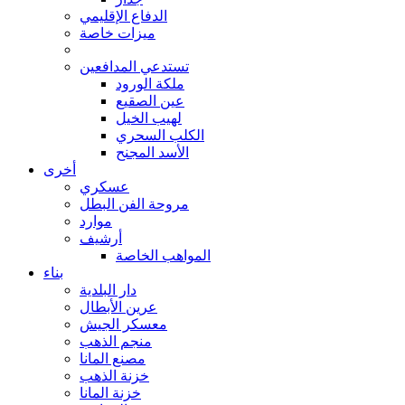
الدفاع الإقليمي
ميزات خاصة
تستدعي المدافعين
ملكة الورود
عين الصقيع
لهيب الخيل
الكلب السحري
الأسد المجنح
أخرى
عسكري
مروحة الفن البطل
موارد
أرشيف
المواهب الخاصة
بناء
دار البلدية
عرين الأبطال
معسكر الجيش
منجم الذهب
مصنع المانا
خزنة الذهب
خزنة المانا