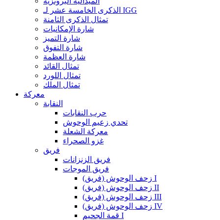
الميدالية البرونزية
الذكرى الخامسة عشر لـ IGG
تمثال الذكرى الثامنة
شارة الإمكانيات
شارة التميز
شارة التفوق
شارة العظمة
تمثال القائد
تمثال اللورد
تمثال الملك
معركة
النقابة
حرب النقابات
تحدي زعيم الوحوش
معركة الشعلة
غزو الصحراء
فريق
فريق الزنزانات
فريق الموجات
زحف الوحوش (فريق) I
زحف الوحوش (فريق) II
زحف الوحوش (فريق) III
زحف الوحوش (فريق) IV
قمة الجحيم I