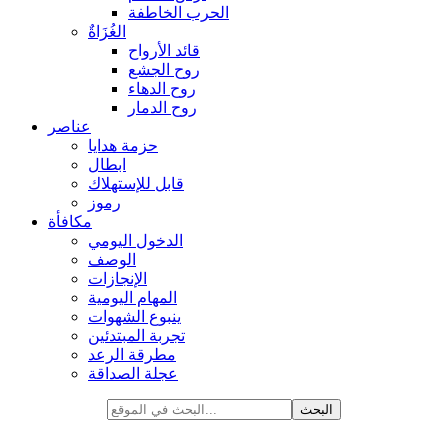
الحرب الخاطفة
الغُزَاةٌ
قائد الأرواح
روح الجشع
روح الدهاء
روح الدمار
عناصر
حزمة هدايا
ابطال
قابل للإستهلاك
رموز
مكافأة
الدخول اليومي
الوصف
الإنجازات
المهام اليومية
ينبوع الشهوات
تجربة المبتدئين
مطرقة الرعد
عجلة الصداقة