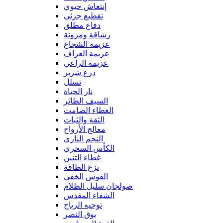
إنتعاش حيوي
تقطيع جزئي
دفاع مطلق
رشاقة ومرونة
عزيمة الشجاع
عزيمة العراف
عزيمة الراعي
درع شرير
تسلل
نار الحياة
السيف الطائر
الغطاء الصامت
الثقة والثبات
معالج الأرواح
النجم الناري
الكأس السحري
غطاء التنين
نزع الطاقة
القوس الخفي
صولجان سليل الظلام
الشفاء المقدس
توجيه الرياح
بوق النصر