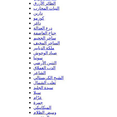
الطائر الأزرق
النبات المحارب
دارين
كوزمو
داغر
درع العدالة
جناح العاصفة
ساحر الجحيم
الساحر المخيف
ملكة الدبابير
صياد الوحوش
سونيا
التنين الأرضي
الدب العملاق
الشاعر
الشبح الكريستالي
ثعلب الشمال
سيدة الجليد
سيلا
عزّام
جمرة
الميكانيكي
وميض الظلام