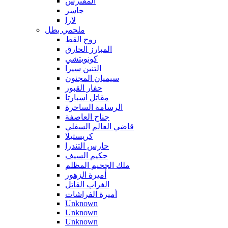
المفترس
جاسر
لارا
ملحمي بطل
روح القط
المبارز الحارق
كونويتشي
التنين سيرا
سيميان المجنون
حفار القبور
مقاتل اسبارتا
الرسامة الساحرة
جناح العاصفة
قاضي العالم السفلي
كريستيلا
حارس التندرا
حكيم السيف
ملك الجحيم المظلم
أميرة الزهور
الغراب القاتل
أميرة الفراشات
Unknown
Unknown
Unknown