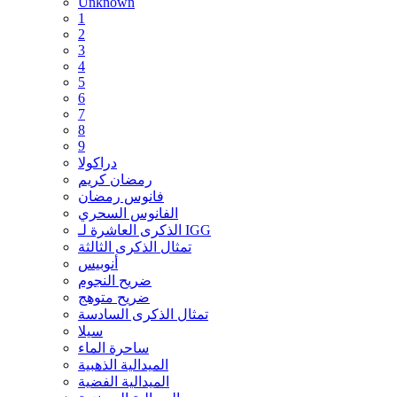
Unknown
1
2
3
4
5
6
7
8
9
دراكولا
رمضان كريم
فانوس رمضان
الفانوس السحري
الذكرى العاشرة لـ IGG
تمثال الذكرى الثالثة
أنوبيس
ضريح النجوم
ضريح متوهج
تمثال الذكرى السادسة
سيلا
ساحرة الماء
الميدالية الذهبية
الميدالية الفضية