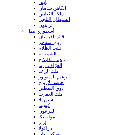
بايندا
الكاهن شامان
ملكة الثعابين
الشيطان الثلجي
ترايتون
أسطوري بطل
قائد الفرسان
روح الساحر
نينجا الظّلام
الشيطانة
زعيم الفايكنج
العرّاف دريد
ملك الرعد
زعيم المينوتور
حاصد الأرواح
دوق اليقطين
ملك العقرب
سنوزيلا
كيوبيد
الفرعون
مولتانيكا
آريز
دراكولا
اوركس بان