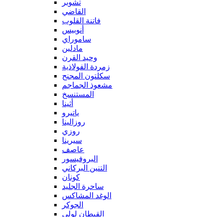
تشوبر
القاضي
فاتنة القلوب
أنوبيس
ساموراي
مادلين
وحيد القرن
زمردة الفولاذية
سكلتون المجنح
مشعوذ الجماجم
المستنسخ
أثينا
ياتيرو
روزالينا
روزي
سيرينا
عاصف
البروفيسور
التنين البركاني
كونان
ساحرة الجليد
الوغد المشاكس
الجوكر
القبطان لولي