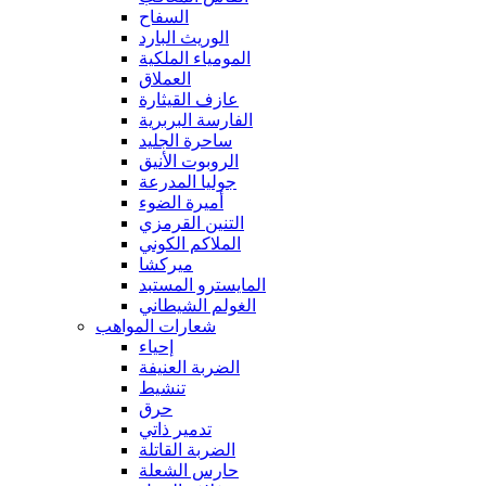
السفاح
الوريث البارد
المومياء الملكية
العملاق
عازف القيثارة
الفارسة البربرية
ساحرة الجليد
الروبوت الأنيق
جوليا المدرعة
أميرة الضوء
التنين القرمزي
الملاكم الكوني
ميركشا
المايسترو المستبد
الغولم الشيطاني
شعارات المواهب
إحياء
الضربة العنيفة
تنشيط
حرق
تدمير ذاتي
الضربة القاتلة
حارس الشعلة