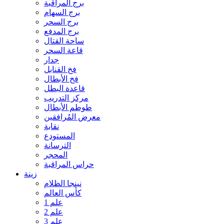
برج المراقبة
برج السهام
برج السحر
برج المدفع
ساحة القتال
قاعة السحر
جدار
فخ القنابل
فخ الأبطال
قاعدة البطل
مركز التدريب
طوطم الأبطال
معرض المُرافقين
نقابة
المستودع
الترسانة
المحجر
حراس المراقبة
زينة
نينجا الظلام
كأس العالم
علم 1
علم 2
علم 3